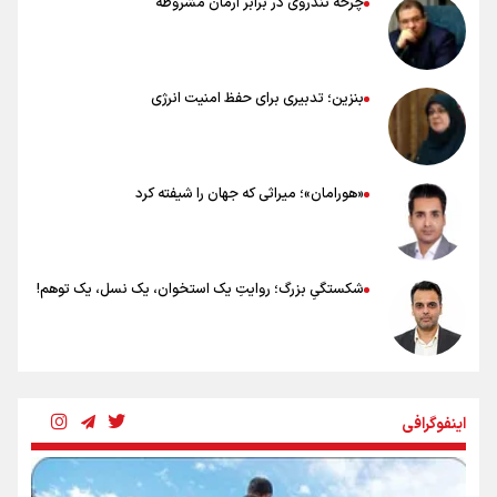
چرخه تندروی در برابر آرمان مشروطه
بنزین؛ تدبیری برای حفظ امنیت انرژی
«هورامان»؛ میراثی که جهان را شیفته کرد
شکستگیِ بزرگ؛ روایتِ یک استخوان، یک نسل، یک توهم!
رسانه ملی و حق مردم برای شنیدن صدای رئیس‌جمهوری
اینفوگرافی
روایت ایران از کنار مردم