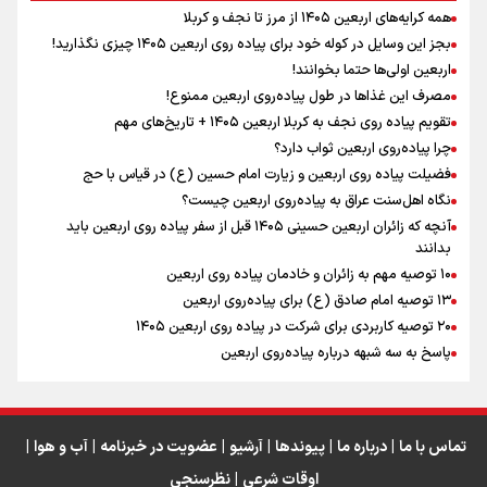
همه کرایه‌های اربعین ۱۴۰۵ از مرز تا نجف و کربلا
اینفو برنا / توصیه‌هایی طلایی برای پیاده روی اربعین
بجز این وسایل در کوله خود برای پیاده روی اربعین ۱۴۰۵ چیزی نگذارید!
رابطه کارگر و کارفرما در اندیشه رهبر شهید: از تضاد به
اربعین اولی‌ها حتما بخوانند!
زوجیت
مصرف این غذاها در طول پیاده‌روی اربعین ممنوع!
تقویم پیاده روی نجف به کربلا اربعین ۱۴۰۵ + تاریخ‌های مهم
چرا پیاده‌روی اربعین ثواب دارد؟
اقتدار علمی و استقلال ملی؛ میراث رهبر شهید که با خون
ماندگار شد
فضیلت پیاده روی اربعین و زیارت امام حسین (ع) در قیاس با حج
نگاه اهل‌سنت عراق به پیاده‌روی اربعین چیست؟
آنچه که زائران اربعین حسینی ۱۴۰۵ قبل از سفر پیاده روی اربعین باید
بدانند
۱۰ توصیه مهم به زائران و خادمان پیاده روی اربعین
اینفو برنا / جدول کامل فاصله مرز شلمچه تا شهرهای زیارتی
۱۳ توصیه امام صادق (ع) برای پیاده‌روی اربعین
۲۰ توصیه کاربردی برای شرکت در پیاده روی اربعین ۱۴۰۵
عراق
پاسخ به سه‌ شبهه درباره پیاده‌روی اربعین
تماس با ما
|
درباره ما
|
پیوندها
|
آرشیو
|
عضویت در خبرنامه
|
آب و هوا
|
اوقات شرعی
|
نظرسنجی