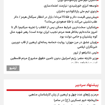
دختران تیم ملی پاراتکواندو ایران
توسعه انرژی خورشیدی؛ نیازمند اعتمادسازی
اردوی تیم ملی پاراتکواندو دختران
پیش‌بینی قیمت دلار و طلا 15مرداد/ بازار در انتظار سیگنال هرمز / دلار
عقب‌نشینی می‌کند یا طلا صعودی می‌ماند؟
پزشکیان: سخت‌ترین شرایط ممکن پس از انقلاب را تجربه میکنیم/ اگر تا
امروز مانده‌ایم بخاطر همه‌ مردم نجیب ایران بوده است/ رهبر شهید مثل
کوه پشتیبان و حامی دولت بود
راویان عشق در مرز مهران؛ روایت حماسه‌ رسانه‌ای اربعین از قاب دوربین
خبرنگاران ایلامی
ترس نتانیاهو از ترور
وزیر خارجه مصر: رژیم اسراییل بدون تامین حقوق مشروع مردم فلسطین
امنیت نخواهد داشت
آرشیو
مستمری مددجویان کفاف زندگی را نمی‌دهد / حمایت از ۱۹هزار زن‌
سرپرست خانوار
فیدان: حماس به تعهدات خود عمل کرد، امّا اسرائیل برنامه‌ای برای صلح
ندارد
پیشنهاد سردبیر
نشست وزیران خارجه مصر، ترکیه، پاکستان و عربستان با محوریت تحولات
منطقه
رمز و رازهای عدد چهل و اربعین از زبان کارشناسان مذهبی
ارائه بیش از ۲ میلیون خدمات بهداشتی-درمانی به زائران اربعین
تاریخچه حرم عسکرین (ع) در سامرا