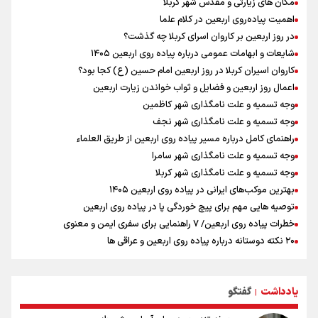
معاون وزیر خارجه : مذاکره نه معجزه است و نه خیانت
مکان های زیارتی و مقدس شهر کربلا
پخش قسمت اول گفت‌وگوی رئیس‌جمهور بعد از خبر ۲۲
اهمیت پیاده‌روی اربعین در کلام علما
ازهوش مصنوعی تا طلای مجازی/ شجیع: با نگاه بدبینانه هم نتایج هانگژو
در روز اربعین بر کاروان اسرای کربلا چه گذشت؟
را در ناگویا تکرار می‌کنیم+ فیلم
شایعات و ابهامات عمومی درباره پیاده روی اربعین ۱۴۰۵
ارتش در آمادگی کامل قرار دارد/ توان رزم ارتش بی وقفه در حال ارتقا است
کاروان اسیران کربلا در روز اربعین امام حسین (ع) کجا بود؟
ونس: ایرانی‌ها مذاکره‌کنندگان سرسختی هستند
اعمال روز اربعین و فضایل و ثواب خواندن زیارت اربعین
وجه تسمیه و علت نامگذاری شهر کاظمین
وجه تسمیه و علت نامگذاری شهر نجف
راهنمای کامل درباره مسیر پیاده روی اربعین از طریق العلماء
وجه تسمیه و علت نامگذاری شهر سامرا
وجه تسمیه و علت نامگذاری شهر کربلا
بهترین موکب‌های ایرانی در پیاده روی اربعین ۱۴۰۵
توصیه هایی مهم برای پیچ خوردگی پا در پیاده روی اربعین
خطرات پیاده روی اربعین/ ۷ راهنمایی برای سفری ایمن و معنوی
۲۰ نکته دوستانه درباره پیاده روی اربعین و عراقی ها
بهترین ذکر در پیاده‌روی اربعین چیست؟
۸۰ توصیه کاربردی برای ۸۰ کیلومتر پیاده روی اربعین
یادداشت
گفتگو
توصیه های کاربردی برای زائران در پیاده روی اربعین
|