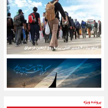
از طلوع خیابان‌ها تا غروب اشک
جمله‌ای که بغض چهارماهه را شکست؛ «آهای مردم، آقا از
تهران رفتند»
اینفو برنا / ۴ مسیر اصلی پیاده روی اربعین در عراق
سه حسرتی که به دلم ماند
مومنِ مقتدرِ مظلوم
نگاه تمدنی رهبر شهید به فضای مجازی
پرونده ویژه