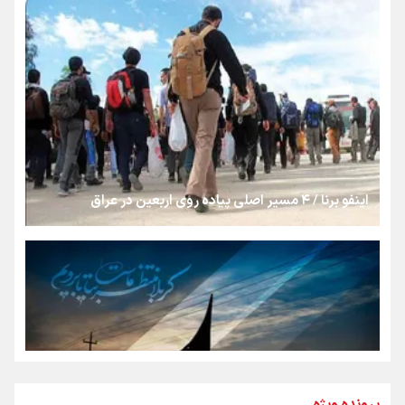
بنزین؛ تدبیری برای حفظ امنیت انرژی
«هورامان»؛ میراثی که جهان را شیفته کرد
شکستگیِ بزرگ؛ روایتِ یک استخوان، یک نسل، یک توهم!
اینفو برنا / ۴ مسیر اصلی پیاده روی اربعین در عراق
رسانه ملی و حق مردم برای شنیدن صدای رئیس‌جمهوری
روایت ایران از کنار مردم
از طلوع خیابان‌ها تا غروب اشک