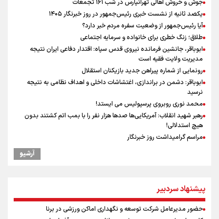
جوش و خروش اهالی تهرانپارس در شب ۱۶۱ تجمعات
یکصد ثانیه از نشست خبری رئیس‌جمهور در روز خبرنگار ۱۴۰۵
آیا رئیس‌جمهور از وضعیت سفره مردم خبر دارد؟
طلاق؛ زنگ خطری برای خانواده و سرمایه اجتماعی
ابوباقر، جانشین فرمانده نیروی قدس سپاه: اقتدار دفاعی ایران نتیجه
مدیریت ولایت فقیه است
رونمایی از شماره پیراهن جدید بازیکنان استقلال
ابوباقر: دشمن در براندازی، اغتشاشات داخلی و اهداف نظامی به نتیجه
نرسید
محمد نوری روبروی پرسپولیس می ایستد!
رهبر شهید انقلاب: آمریکایی‌ها صدها هزار نفر را با بمب اتم کشتند بدون
هیچ استدلالی!
مراسم گرامیداشت روز خبرنگار
ونس: در حال کار بر روی ایجاد یک سیستم ناوبری امن هستیم
آرشیو
علی‌نژاد در مراسم انجمن ورزشی نویسان در روز خبرنگار : رسانه‌های خبری
در سال گذشته تا به امروز اتفاقات بزرگی را رقم زدند
سخنگوی سپاه: بازگشایی تنگۀ هرمز منوط به پذیرش شروط ایران از سوی
پیشنهاد سردبیر
آمریکاست و ارتباطی به مذاکرات ایران و عمان ندارد
سیدمناف هاشمی در مراسم انجمن ورزشی نویسان : قدردان زحمات اهالی
حضور مدیرعامل شرکت توسعه و نگهداری اماکن ورزشی در برنا
رسانه به ویژه ورزشی نویسان هستیم