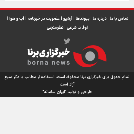
دبیر فدراسیون بولینگ و بیلیارد: از رسانه ملی انتظار حمایت داریم/ در
انتظار حضور تیم‌های بزرگ مثل استقلال در لیگ هستیم
تورم ۵۸ درصدی معدن / وقتی هزینه استخراج از توان قیمت‌گذاری سبقت
تماس با ما
|
درباره ما
|
پیوندها
|
آرشیو
|
عضویت در خبرنامه
|
آب و هوا
|
می‌گیرد/ رشد ۳۰۰ تا ۴۰۰ درصدی مواد ناریه
اوقات شرعی
|
نظرسنجی
اینفو برنا/ میزان مالیات بر ارزش افزوده چقدر است؟
تمام حقوق برای خبرگزاری برنا محفوظ است. استفاده از مطالب با ذکر منبع
آزاد است
طراحی و تولید
"ایران سامانه"
اینفوبرنا/ سقف معافیت مالیاتی حقوق کارکنان دولت و
بازنشستگان در بودجه ۱۴۰۵ چقدر است؟