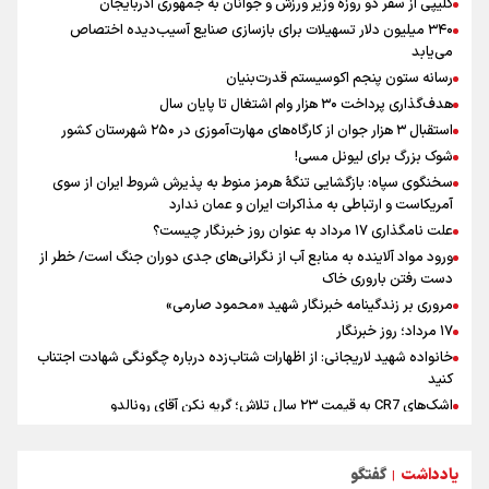
کلیپی از سفر دو روزه وزیر ورزش و جوانان به جمهوری آذربایجان
علت نامگذاری ۱۷ مرداد به عنوان روز خبرنگار چیست؟
۳۴۰ میلیون دلار تسهیلات برای بازسازی صنایع آسیب‌دیده اختصاص
فوران یک آتشفشان قدرتمند در جنوب غربی کلمبیا
می‌یابد
مرمت قلعه‌ تاریخی «آرو» / نجات تمدنی از فراموشی و تخریب
رسانه ستون پنجم اکوسیستم قدرت‌بنیان
هدف‌گذاری پرداخت ۳۰ هزار وام اشتغال تا پایان سال
استقبال ۳ هزار جوان از کارگاه‌های مهارت‌آموزی در ۲۵۰ شهرستان کشور
شوک بزرگ برای لیونل مسی!
سخنگوی سپاه: بازگشایی تنگۀ هرمز منوط به پذیرش شروط ایران از سوی
آمریکاست و ارتباطی به مذاکرات ایران و عمان ندارد
علت نامگذاری ۱۷ مرداد به عنوان روز خبرنگار چیست؟
ورود مواد آلاینده به منابع آب از نگرانی‌های جدی دوران جنگ است/ خطر از
دست رفتن باروری خاک
مروری بر زندگینامه خبرنگار شهید «محمود صارمی»
۱۷ مرداد؛ روز خبرنگار
خانواده شهید لاریجانی: از اظهارات شتاب‌زده درباره چگونگی شهادت اجتناب
کنید
اشک‌های CR7 به قیمت ۲۳ سال تلاش؛ گریه نکن آقای رونالدو
حیدری: افزایش تیم‌های جام جهانی هم سود داشت و هم ضرر/ تیم ملی در
جام جهانی مردود نشد
یادداشت
گفتگو
|
تلاش مدام برای زنده نگه داشتن هنر ایرانی