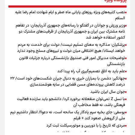
پرونده ویژه
نصب کتیبه‌های ویژه روزهای پایانی ماه صفر و ایام شهادت امام رضا علیه
اینفو برنا / توصیه‌هایی طلایی برای پیاده روی اربعین
السلام
جمله‌ای که بغض چهارماهه را شکست؛ «آهای مردم، آقا از
وزیر ورزش و جوانان در گفتگو با رسانه‌های جمهوری آذربایجان: در تفاهم
تهران رفتند»
نامه مشترک بین ایران و جمهوری آذربایجان از ظرفیت‌های مشترک دو
کشور استفاده خواهد شد
پزشکیان: مذاکره به معنای تسلیم نیست/ دولت برای خدمت به مردم
سه حسرتی که به دلم ماند
خواهد ایستاد/ هیچ اختلافی میان دولت و نیروهای مسلح وجود ندارد
توضیحات مدیرکل امور فنی صندوق بازنشستگی درباره جزئیات قانون
بازنشستگی
علم باید به اتاق تصمیم‌گیری آب راه پیدا کند
جهانگیر: دشمن با بمباران خبری به دنبال جبران شکست‌های خود است/ ۲۲
درصد کاهش پرونده‌های مسن قضایی در سایه هوشمندسازی
اینفو برنا / جدول کامل فاصله مرز شلمچه تا شهرهای زیارتی
جوان سال ایران باشید
عراق
با نسل Z نمی‌توان منفعلانه برخورد کرد/ دانشجو باید سازنده فعالیت
فرهنگی باشد، نه فقط مخاطب آن
یوسفی: جای بخیه سرم یادگار یک سانحه است، نه دعوا!/ انتظار داشتیم تیم
ملی از گروهش صعود کند + فیلم
مردی که تاریخ را با دوربین و موتورسیکلت ثبت کرد
رابرت دنیرو: کشور من دیگر دوست‌داشتنی نیست