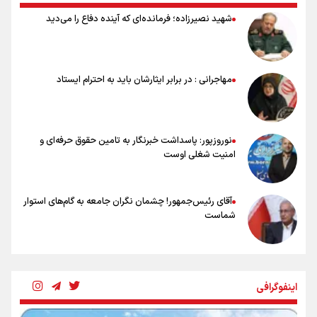
نصرتی: پاسخ بیرانوند سنخیتی با صحبت‌های علی دایی نداشت/
شهید نصیرزاده؛ فرمانده‌ای که آینده دفاع را می‌دید
ملی‌پوشان نباید از خودشان تعریف کنند!
خلعتبری: جای دو سه نفر در جام جهانی خالی بود/ تیم ملی نیاز به تغییر
نسل دارد/ دوست دارم آرژانتین قهرمان شود
شاهرخی: اندازه داشته‌هایمان از بازار جام جهانی برداشت کردیم/ دودستی
مهاجرانی : در برابر ایثارشان باید به احترام ایستاد
سرنوشت صعود را به تیم‌های دیگر سپردیم
عالمی: جام جهانی از مرحله حذفی جان گرفت/ درباره شیوه بازی تیم ملی
نقد وجود دارد
نوروزپور: پاسداشت خبرنگار به تامین حقوق حرفه‌ای و
امنیت شغلی اوست
آقای رئیس‌جمهور! چشمان نگران جامعه به گام‌های استوار
شماست
چرخه تندروی در برابر آرمان مشروطه
اینفوگرافی