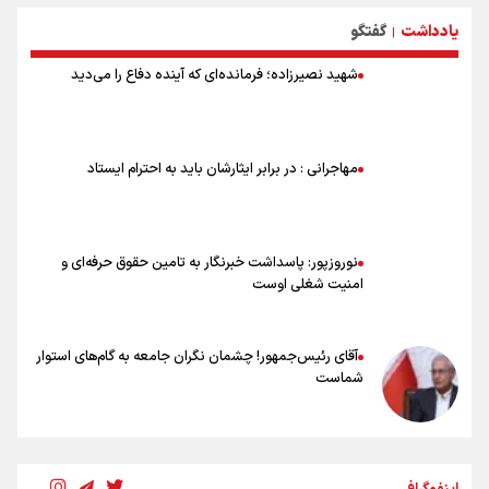
علت نامگذاری ۱۷ مرداد به عنوان روز خبرنگار چیست؟
یادداشت
گفتگو
ورود مواد آلاینده به منابع آب از نگرانی‌های جدی دوران جنگ است/ خطر از
|
دست رفتن باروری خاک
شهید نصیرزاده؛ فرمانده‌ای که آینده دفاع را می‌دید
مروری بر زندگینامه خبرنگار شهید «محمود صارمی»
۱۷ مرداد؛ روز خبرنگار
خانواده شهید لاریجانی: از اظهارات شتاب‌زده درباره چگونگی شهادت اجتناب
کنید
مهاجرانی : در برابر ایثارشان باید به احترام ایستاد
اشک‌های CR7 به قیمت ۲۳ سال تلاش؛ گریه نکن آقای رونالدو
حیدری: افزایش تیم‌های جام جهانی هم سود داشت و هم ضرر/ تیم ملی در
جام جهانی مردود نشد
نوروزپور: پاسداشت خبرنگار به تامین حقوق حرفه‌ای و
امنیت شغلی اوست
آقای رئیس‌جمهور! چشمان نگران جامعه به گام‌های استوار
شماست
چرخه تندروی در برابر آرمان مشروطه