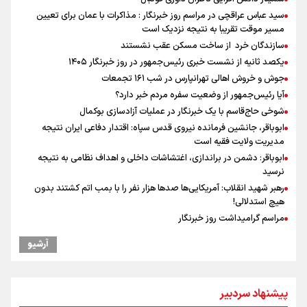
سید عباس عراقچی در مراسم روز خبرنگار : مذاکرات با عمان برای تعیین
مسیر موقت تقریبا به نتیجه نزدیک است
سازندگان خرد از ساخت مسکن عقب نشستند
یکصد ثانیه از نشست خبری رئیس‌جمهور در روز خبرنگار ۱۴۰۵
جوش و خروش اهالی تهرانپارس در شب ۱۶۱ تجمعات
آیا رئیس‌جمهور از وضعیت سفره مردم خبر دارد؟
شوخی حاج‌قاسم با یک خبرنگار در عملیات آزادسازی بوکمال
ابوباقر، جانشین فرمانده نیروی قدس سپاه: اقتدار دفاعی ایران نتیجه
مدیریت ولایت فقیه است
ابوباقر: دشمن در براندازی، اغتشاشات داخلی و اهداف نظامی به نتیجه
نرسید
رهبر شهید انقلاب: آمریکایی‌ها صدها هزار نفر را با بمب اتم کشتند بدون
هیچ استدلالی!
مراسم گرامیداشت روز خبرنگار
گرامیداشت روز خبرنگار
آرشیو
"ثبات" حلقه مفقوده فوتبال ایران در فصل نقل‌وانتقالات
گرامیداشت روز خبرنگار در شیراز
ونس: در حال کار بر روی ایجاد یک سیستم ناوبری امن هستیم
پیشنهاد سردبیر
علی‌نژاد در مراسم انجمن ورزشی نویسان در روز خبرنگار : رسانه‌های خبری