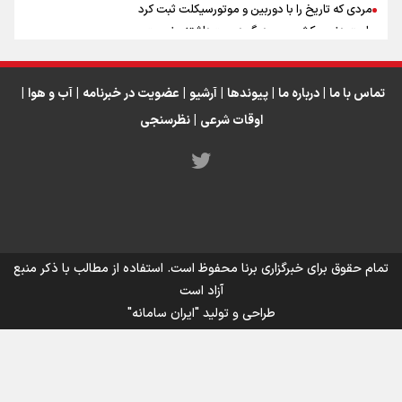
مردی که تاریخ را با دوربین و موتورسیکلت ثبت کرد
رابرت دنیرو: کشور من دیگر دوست‌داشتنی نیست
دبیر فدراسیون بولینگ و بیلیارد: از رسانه ملی انتظار حمایت داریم/ در
انتظار حضور تیم‌های بزرگ مثل استقلال در لیگ هستیم
تورم ۵۸ درصدی معدن / وقتی هزینه استخراج از توان قیمت‌گذاری سبقت
تماس با ما
|
درباره ما
|
پیوندها
|
آرشیو
|
عضویت در خبرنامه
|
آب و هوا
|
می‌گیرد/ رشد ۳۰۰ تا ۴۰۰ درصدی مواد ناریه
اوقات شرعی
|
نظرسنجی
اینفو برنا / توصیه‌هایی طلایی برای پیاده روی اربعین
تمام حقوق برای خبرگزاری برنا محفوظ است. استفاده از مطالب با ذکر منبع
آزاد است
طراحی و تولید
"ایران سامانه"
اینفو برنا / جدول کامل فاصله مرز شلمچه تا شهرهای زیارتی