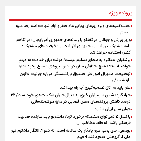
از طلوع خیابان‌ها تا غروب اشک
پرونده ویژه
نصب کتیبه‌های ویژه روزهای پایانی ماه صفر و ایام شهادت امام رضا علیه
اینفو برنا/ میزان مالیات بر ارزش افزوده چقدر است؟
السلام
جمله‌ای که بغض چهارماهه را شکست؛ «آهای مردم، آقا از
وزیر ورزش و جوانان در گفتگو با رسانه‌های جمهوری آذربایجان: در تفاهم
تهران رفتند»
نامه مشترک بین ایران و جمهوری آذربایجان از ظرفیت‌های مشترک دو
کشور استفاده خواهد شد
پزشکیان: مذاکره به معنای تسلیم نیست/ دولت برای خدمت به مردم
سه حسرتی که به دلم ماند
خواهد ایستاد/ هیچ اختلافی میان دولت و نیروهای مسلح وجود ندارد
توضیحات مدیرکل امور فنی صندوق بازنشستگی درباره جزئیات قانون
بازنشستگی
علم باید به اتاق تصمیم‌گیری آب راه پیدا کند
جهانگیر: دشمن با بمباران خبری به دنبال جبران شکست‌های خود است/ ۲۲
درصد کاهش پرونده‌های مسن قضایی در سایه هوشمندسازی
جوان سال ایران باشید
اینفو برنا / ۴ مسیر اصلی پیاده روی اربعین در عراق
با نسل Z نمی‌توان منفعلانه برخورد کرد/ دانشجو باید سازنده فعالیت
فرهنگی باشد، نه فقط مخاطب آن
یوسفی: جای بخیه سرم یادگار یک سانحه است، نه دعوا!/ انتظار داشتیم تیم
ملی از گروهش صعود کند + فیلم