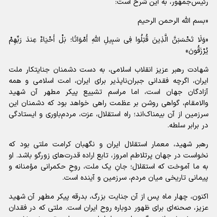
رئیس‌جمهور، به این شرح است:
«بسم الله الرحمن الرحیم
«وَلَا تَحْسَبَنَّ الَّذِینَ قُتِلُوا فِی سَبِیلِ اللَّهِ أَمْوَاتًا؛ بَلْ أَحْیَاءٌ عِندَ رَبِّهِمْ
یُرْزَقُونَ»
شهادت رهبر عزیز انقلاب اسلامی، به دست دشمنان جنایتکار ملت
ایران، اگرچه فقدانی جبران‌ناپذیر برای ایران، امت اسلامی و همه
آزادگان جهان است، اما مراسم تشییع پیکر مطهر آن شهید
والامقام، گواهی روشن بر عظمت راهی خواهد بود که دشمنان این
سرزمین از آن بیمناک‌اند؛ راه استقلال، عزت، مردم‌باوری و ایستادگی
در برابر سلطه.
رهبر شهید، معمار استقلال ایران و نگهبان کرامت ملتی بود که
نخواست در جهان پرتلاطم امروز، تابع اراده قدرت‌های زورگو باشد. او
به ما آموخت که استقلال؛ جانِ یک ملت، روحِ حکمرانی مؤمنانه و
پیمانی تاریخی میان مردم، سرزمین و آینده است.
اکنون، چهار ماه پس از آن جنایت بزرگ، بدرقه پیکر مطهر آن شهید
عزیز، صحنه‌ای برای ظهور دوباره روح ایران است. ملتی که در فقدان