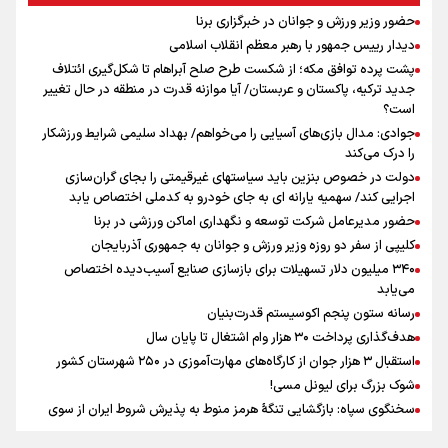
در سال گذشته تا به امروز اتفاقات بزرگی را رقم زدند
حضور وزیر ورزش و جوانان در خبرگزاری برنا
نشست استاندار فارس با خبرنگاران
دیدار رییس جمهور با رهبر معظم انقلاب اسلامی
سیدمناف هاشمی در مراسم انجمن ورزشی نویسان : قدردان زحمات اهالی
پشت پرده توافق مکه؛ از شکست طرح صلح آبراهام تا شکل‌گیری ائتلاف
رسانه به ویژه ورزشی نویسان هستیم
جدید ترکیه، پاکستان و عربستان/ آیا موازنه قدرت در منطقه در حال تغییر
آیین بزرگداشت روز خبرنگار در صدا و سیمای مرکز فارس برگزار شد
است؟
جوادی: مدال بازی‌های آسیایی را می‌خواهم/ بهداد سلیمی شرایط ورزشکار
را درک می‌کند
دولت در خصوص بنزین باید سیاستهای غیرقیمتی را بجای گران‌سازی
اجرایی کند/ سهمیه یارانه ای به جای خودرو به کدملی اختصاص یابد
حضور مدیرعامل شرکت توسعه و نگهداری اماکن ورزشی در برنا
کلیپی از سفر دو روزه وزیر ورزش و جوانان به جمهوری آذربایجان
۳۴۰ میلیون دلار تسهیلات برای بازسازی صنایع آسیب‌دیده اختصاص
می‌یابد
رسانه ستون پنجم اکوسیستم قدرت‌بنیان
هدف‌گذاری پرداخت ۳۰ هزار وام اشتغال تا پایان سال
استقبال ۳ هزار جوان از کارگاه‌های مهارت‌آموزی در ۲۵۰ شهرستان کشور
شوک بزرگ برای لیونل مسی!
سخنگوی سپاه: بازگشایی تنگۀ هرمز منوط به پذیرش شروط ایران از سوی
آمریکاست و ارتباطی به مذاکرات ایران و عمان ندارد