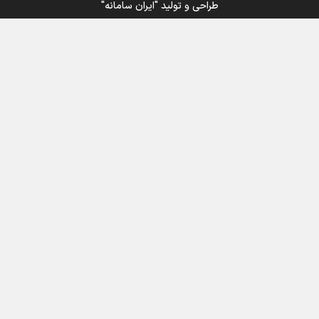
طراحی و تولید
"ایران سامانه"
اینفو برنا / جدول کامل فاصله مرز شلمچه تا شهرهای زیارتی
عراق
اینفوبرنا/ سقف معافیت مالیاتی حقوق کارکنان دولت و
بازنشستگان در بودجه ۱۴۰۵ چقدر است؟