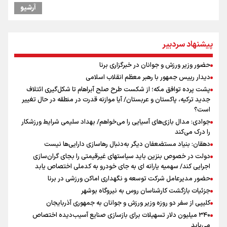
مراسم گرامیداشت روز خبرنگار
آرشیو
رهبر شهید انقلاب: آمریکایی‌ها صدها هزار نفر را با بمب اتم کشتند بدون
هیچ استدلالی!
گرامیداشت روز خبرنگار در شیراز
پیشنهاد سردبیر
پیش‌بینی قیمت طلا، سکه و دلار یکشنبه ۱۸ مرداد / دلار چه نقشه ای برای
بازار دارد؟
حضور وزیر ورزش و جوانان در خبرگزاری برنا
ونس: در حال کار بر روی ایجاد یک سیستم ناوبری امن هستیم
دیدار رییس جمهور با رهبر معظم انقلاب اسلامی
نشست استاندار فارس با خبرنگاران
پشت پرده توافق مکه؛ از شکست طرح صلح آبراهام تا شکل‌گیری ائتلاف
آیین بزرگداشت روز خبرنگار در صدا و سیمای مرکز فارس برگزار شد
جدید ترکیه، پاکستان و عربستان/ آیا موازنه قدرت در منطقه در حال تغییر
است؟
جوادی: مدال بازی‌های آسیایی را می‌خواهم/ بهداد سلیمی شرایط ورزشکار
را درک می‌کند
دهقان: بنیاد مستضعفان دیگر به‌دنبال رهاسازی دارایی‌ها نیست
دولت در خصوص بنزین باید سیاستهای غیرقیمتی را بجای گران‌سازی
اجرایی کند/ سهمیه یارانه ای به جای خودرو به کدملی اختصاص یابد
حضور مدیرعامل شرکت توسعه و نگهداری اماکن ورزشی در برنا
جزئیات بازگشت کارشناسان روس به نیروگاه بوشهر
کلیپی از سفر دو روزه وزیر ورزش و جوانان به جمهوری آذربایجان
۳۴۰ میلیون دلار تسهیلات برای بازسازی صنایع آسیب‌دیده اختصاص
می‌یابد