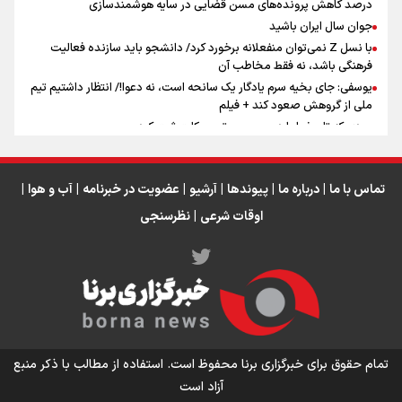
درصد کاهش پرونده‌های مسن قضایی در سایه هوشمندسازی
اینفو برنا / ۴ مسیر اصلی پیاده روی اربعین در عراق
جوان سال ایران باشید
با نسل Z نمی‌توان منفعلانه برخورد کرد/ دانشجو باید سازنده فعالیت
فرهنگی باشد، نه فقط مخاطب آن
یوسفی: جای بخیه سرم یادگار یک سانحه است، نه دعوا!/ انتظار داشتیم تیم
ملی از گروهش صعود کند + فیلم
مردی که تاریخ را با دوربین و موتورسیکلت ثبت کرد
رابرت دنیرو: کشور من دیگر دوست‌داشتنی نیست
دبیر فدراسیون بولینگ و بیلیارد: از رسانه ملی انتظار حمایت داریم/ در
انتظار حضور تیم‌های بزرگ مثل استقلال در لیگ هستیم
تماس با ما
|
درباره ما
|
پیوندها
|
آرشیو
|
عضویت در خبرنامه
|
آب و هوا
|
اوقات شرعی
|
نظرسنجی
اینفو برنا / توصیه‌هایی طلایی برای پیاده روی اربعین
تمام حقوق برای خبرگزاری برنا محفوظ است. استفاده از مطالب با ذکر منبع
آزاد است