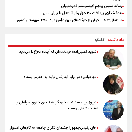
رسانه ستون پنجم اکوسیستم قدرت‌بنیان
هدف‌گذاری پرداخت ۳۰ هزار وام اشتغال تا پایان سال
استقبال ۳ هزار جوان از کارگاه‌های مهارت‌آموزی در ۲۵۰ شهرستان کشور
شوک بزرگ برای لیونل مسی!
سخنگوی سپاه: بازگشایی تنگۀ هرمز منوط به پذیرش شروط ایران از سوی
یادداشت
گفتگو
آمریکاست و ارتباطی به مذاکرات ایران و عمان ندارد
|
علت نامگذاری ۱۷ مرداد به عنوان روز خبرنگار چیست؟
شهید نصیرزاده؛ فرمانده‌ای که آینده دفاع را می‌دید
ورود مواد آلاینده به منابع آب از نگرانی‌های جدی دوران جنگ است/ خطر از
دست رفتن باروری خاک
مروری بر زندگینامه خبرنگار شهید «محمود صارمی»
۱۷ مرداد؛ روز خبرنگار
مهاجرانی : در برابر ایثارشان باید به احترام ایستاد
خانواده شهید لاریجانی: از اظهارات شتاب‌زده درباره چگونگی شهادت اجتناب
کنید
نوروزپور: پاسداشت خبرنگار به تامین حقوق حرفه‌ای و
امنیت شغلی اوست
آقای رئیس‌جمهور! چشمان نگران جامعه به گام‌های استوار