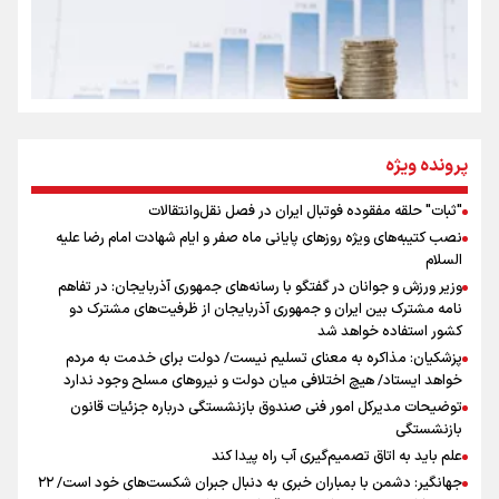
روایت ایران از کنار مردم
از طلوع خیابان‌ها تا غروب اشک
پرونده ویژه
"ثبات" حلقه مفقوده فوتبال ایران در فصل نقل‌وانتقالات
اینفو برنا/ میزان مالیات بر ارزش افزوده چقدر است؟
نصب کتیبه‌های ویژه روزهای پایانی ماه صفر و ایام شهادت امام رضا علیه
جمله‌ای که بغض چهارماهه را شکست؛ «آهای مردم، آقا از
السلام
تهران رفتند»
وزیر ورزش و جوانان در گفتگو با رسانه‌های جمهوری آذربایجان: در تفاهم
نامه مشترک بین ایران و جمهوری آذربایجان از ظرفیت‌های مشترک دو
کشور استفاده خواهد شد
سه حسرتی که به دلم ماند
پزشکیان: مذاکره به معنای تسلیم نیست/ دولت برای خدمت به مردم
خواهد ایستاد/ هیچ اختلافی میان دولت و نیروهای مسلح وجود ندارد
توضیحات مدیرکل امور فنی صندوق بازنشستگی درباره جزئیات قانون
بازنشستگی
علم باید به اتاق تصمیم‌گیری آب راه پیدا کند
جهانگیر: دشمن با بمباران خبری به دنبال جبران شکست‌های خود است/ ۲۲