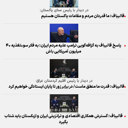
در دیدار با رئیس سنای پاکستان؛
قالیباف: ما قدردان مردم و مقامات پاکستان هستیم
پاسخ قالیباف به گزافه‌گویی ترامپ علیه مردم ایران: به فکر سوءتغذیه ۴۰
میلیون آمریکایی باش
در دیدار با رئیس اقلیم کردستان عراق؛
قالیباف: قدرت ما منطق ماست/ در برابر زور تا پایان ایستادگی خواهیم کرد
قالیباف: گسترش همکاری‌ اقتصادی و ترانزیتی ایران و ازبکستان باید شتاب
بگیرد