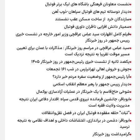
نشست معاونان فرهنگی باشگاه های لیگ برتر فوتبال
دیدار دوستانه تیم های فوتبال سپاهان-ذوب آهن
سازندگان خرد از ساخت مسکن عقب نشستند
سمینار دانش افزایی ناظران داوری فوتبال
فیلم کامل اظهارات سید عباس عراقچی وزیر امور خارجه در نشست خبری
رییس جمهور در روز خبرنگار
سید عباس عراقچی در مراسم روز خبرنگار : مذاکرات با عمان برای تعیین
مسیر موقت تقریبا به نتیجه نزدیک است
یکصد ثانیه از نشست خبری رئیس‌جمهور در روز خبرنگار ۱۴۰۵
جوش و خروش اهالی تهرانپارس در شب ۱۶۱ تجمعات
آیا رئیس‌جمهور از وضعیت سفره مردم خبر دارد؟
دیدار رییس جمهور با رهبر معظم انقلاب اسلامی
شوخی حاج‌قاسم با یک خبرنگار در عملیات آزادسازی بوکمال
ابوباقر، جانشین فرمانده نیروی قدس سپاه: اقتدار دفاعی ایران نتیجه
مدیریت ولایت فقیه است
"ثبات" حلقه مفقوده فوتبال ایران در فصل نقل‌وانتقالات
ابوباقر: دشمن در براندازی، اغتشاشات داخلی و اهداف نظامی به نتیجه
نرسید
گرامیداشت روز خبرنگار