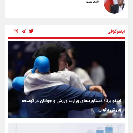
شماست
چرخه تندروی در برابر آرمان مشروطه
اینفوگرافی
بنزین؛ تدبیری برای حفظ امنیت انرژی
«هورامان»؛ میراثی که جهان را شیفته کرد
شکستگیِ بزرگ؛ روایتِ یک استخوان، یک نسل، یک توهم!
اینفو برنا/ دستاوردهای وزارت ورزش و جوانان در توسعه
ورزش بانوان
رسانه ملی و حق مردم برای شنیدن صدای رئیس‌جمهوری