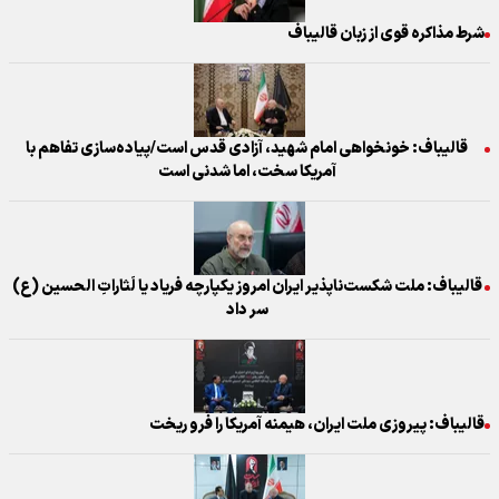
شرط مذاکره قوی از زبان قالیباف
قالیباف: خونخواهی امام شهید، آزادی قدس است/پیاده‌سازی تفاهم با
آمریکا سخت، اما شدنی است
قالیباف: ملت شکست‌ناپذیر ایران امروز یکپارچه فریاد یا لَثاراتِ الحسین (ع)
سر داد
قالیباف: پیروزی ملت ایران، هیمنه آمریکا را فرو ریخت