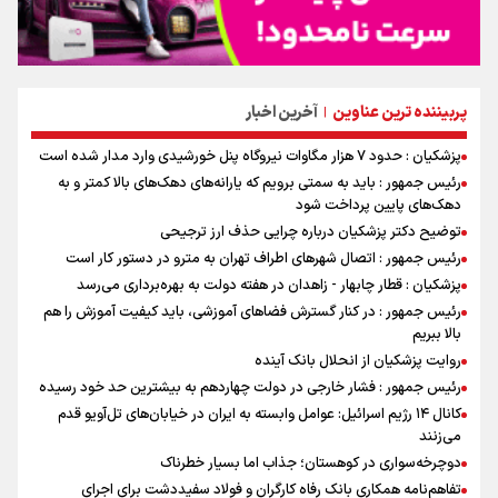
پربیننده ترین عناوین
آخرین اخبار
|
پزشکیان : حدود ۷ هزار مگاوات نیروگاه پنل خورشیدی وارد مدار شده است
رئیس جمهور : باید به سمتی برویم که یارانه‌های دهک‌های بالا کمتر و به
دهک‌های پایین پرداخت شود
توضیح دکتر پزشکیان درباره چرایی حذف ارز ترجیحی
رئیس جمهور : اتصال شهرهای اطراف تهران به مترو در دستور کار است
پزشکیان : قطار چابهار - زاهدان در هفته دولت به بهره‌برداری می‌رسد
رئیس جمهور : در کنار گسترش فضاهای آموزشی، باید کیفیت آموزش را هم
بالا ببریم
روایت پزشکیان از انحلال بانک آینده
رئیس جمهور : فشار خارجی در دولت چهاردهم به بیشترین حد خود رسیده
کانال ۱۴ رژیم اسرائیل: عوامل وابسته به ایران در خیابان‌های تل‌آویو قدم
می‌زنند
دوچرخه‌سواری در کوهستان؛ جذاب اما بسیار خطرناک
تفاهم‌نامه همکاری بانک رفاه کارگران و فولاد سفیددشت برای اجرای