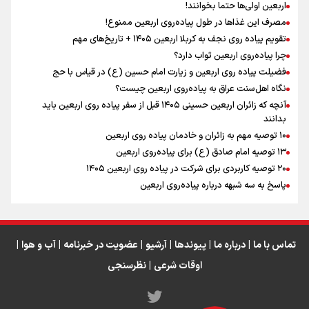
اربعین اولی‌ها حتما بخوانند!
مصرف این غذاها در طول پیاده‌روی اربعین ممنوع!
تقویم پیاده روی نجف به کربلا اربعین ۱۴۰۵ + تاریخ‌های مهم
چرا پیاده‌روی اربعین ثواب دارد؟
رابطه کارگر و کارفرما در اندیشه رهبر شهید: از تضاد به
زوجیت
فضیلت پیاده روی اربعین و زیارت امام حسین (ع) در قیاس با حج
نگاه اهل‌سنت عراق به پیاده‌روی اربعین چیست؟
آنچه که زائران اربعین حسینی ۱۴۰۵ قبل از سفر پیاده روی اربعین باید
بدانند
۱۰ توصیه مهم به زائران و خادمان پیاده روی اربعین
اینفو برنا / جدول کامل فاصله مرز شلمچه تا شهرهای زیارتی
۱۳ توصیه امام صادق (ع) برای پیاده‌روی اربعین
۲۰ توصیه کاربردی برای شرکت در پیاده روی اربعین ۱۴۰۵
عراق
پاسخ به سه‌ شبهه درباره پیاده‌روی اربعین
تماس با ما
|
درباره ما
|
پیوندها
|
آرشیو
|
عضویت در خبرنامه
|
آب و هوا
|
اوقات شرعی
|
نظرسنجی