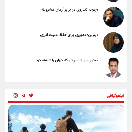
چرخه تندروی در برابر آرمان مشروطه
بنزین؛ تدبیری برای حفظ امنیت انرژی
«هورامان»؛ میراثی که جهان را شیفته کرد
شکستگیِ بزرگ؛ روایتِ یک استخوان، یک نسل، یک توهم!
اینفوگرافی
رسانه ملی و حق مردم برای شنیدن صدای رئیس‌جمهوری