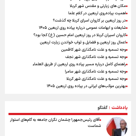
اردوی تیم ملی تکواندو
مکان های زیارتی و مقدس شهر کربلا
نصیری: امیدوارم با خوشرنگ‌ترین مدال‌ها به ایران برگردیم/ حضور شهاب
اهمیت پیاده‌روی اربعین در کلام علما
حسینی در اردو به تیم انگیزه می‌دهد/ امیدوارم پرسپولیس فصل موفقی
در روز اربعین بر کاروان اسرای کربلا چه گذشت؟
داشته باشد
شایعات و ابهامات عمومی درباره پیاده روی اربعین ۱۴۰۵
در ادامه سیاست جوان‌گرایی در پرسپولیس؛ ستاره‌های امید به بزرگسالان
کاروان اسیران کربلا در روز اربعین امام حسین (ع) کجا بود؟
اضافه شدند
اعمال روز اربعین و فضایل و ثواب خواندن زیارت اربعین
وجه تسمیه و علت نامگذاری شهر کاظمین
وجه تسمیه و علت نامگذاری شهر نجف
راهنمای کامل درباره مسیر پیاده روی اربعین از طریق العلماء
وجه تسمیه و علت نامگذاری شهر سامرا
وجه تسمیه و علت نامگذاری شهر کربلا
بهترین موکب‌های ایرانی در پیاده روی اربعین ۱۴۰۵
توصیه هایی مهم برای پیچ خوردگی پا در پیاده روی اربعین
خطرات پیاده روی اربعین/ ۷ راهنمایی برای سفری ایمن و معنوی
یادداشت
گفتگو
۲۰ نکته دوستانه درباره پیاده روی اربعین و عراقی ها
|
آقای رئیس‌جمهور! چشمان نگران جامعه به گام‌های استوار
شماست