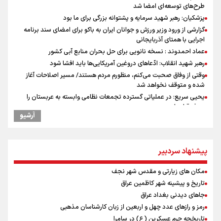
طرح‌های توسعه‌ای امضا شد
پزشکیان: رهبر شهید سرمایه و پشتوانه بزرگی برای ما بود
گزارشی از ورود وزیر ورزش و جوانان ایران به باکو برای امضای سند برنامه
اجرایی با همتای آذربایجانی
عماد احمدوند : نسخه نانویی برای حل بحران منابع آبی کشور
رهبر شهید انقلاب: ادّعاهای دروغین آمریکایی‌ها باید افشا شود
وقتی از وفاق صحبت می‌کنم، منظورم مردم هستند/ مسیر اصلاحات آغاز
شده و متوقف نخواهد شد
یحیی سریع: در عملیاتی گسترده تجمعات نظامی وابسته به عربستان را
هدف قرار دادیم
آرشیو
استاندار خوزستان: دو میلیون و ۱۷۰ هزار تردد در مرزهای شلمچه و چذابه
ثبت شد / برپایی هزار موکب در خوزستان و ۱۰۰ موکب در مسیر نجف تا
کربلا
پیشنهاد سردبیر
جابجایی مرکز ثقل اقتصاد جهان انجام شد/ فرصت طلایی برای اقتصاد
ایران +نمودار
مکان های زیارتی و مقدس شهر نجف
امیررضا غلامی، ملی پوش تکواندو : تمرکزم روی مسابقات پاکستان است نه
بازی های آسیایی
تاریخ و پیشینه شهر کاظمین عراق
کانادا دو مظنون تیراندازی در نزدیکی کنسولگری آمریکا را بازداشت کرد
جاهای دیدنی بغداد عراق
رادین زینالی، ملی پوش تکواندو : قدم به قدم تلاش می کنم تا به طلای
رمز و رازهای عدد چهل و اربعین از زبان کارشناسان مذهبی
المپیک برسم
تاریخچه حرم عسکرین (ع) در سامرا