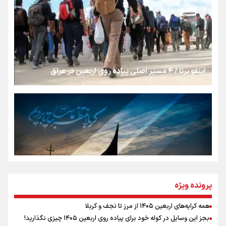
روایت ایران از کنار مردم
از طلوع خیابان‌ها تا غروب اشک
اینفو برنا / ۴ مسیر اصلی پیاده روی اربعین در عراق
جمله‌ای که بغض چهارماهه را شکست؛ «آهای مردم، آقا از
تهران رفتند»
سه حسرتی که به دلم ماند
مومنِ مقتدرِ مظلوم
پرونده ویژه
همه کرایه‌های اربعین ۱۴۰۵ از مرز تا نجف و کربلا
اینفو برنا / توصیه‌هایی طلایی برای پیاده روی اربعین
بجز این وسایل در کوله خود برای پیاده روی اربعین ۱۴۰۵ چیزی نگذارید!
نگاه تمدنی رهبر شهید به فضای مجازی