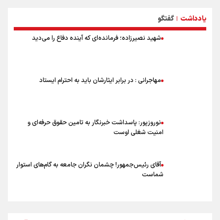
علت نامگذاری ۱۷ مرداد به عنوان روز خبرنگار چیست؟
یادداشت
گفتگو
ورود مواد آلاینده به منابع آب از نگرانی‌های جدی دوران جنگ است/ خطر از
|
دست رفتن باروری خاک
شهید نصیرزاده؛ فرمانده‌ای که آینده دفاع را می‌دید
مروری بر زندگینامه خبرنگار شهید «محمود صارمی»
۱۷ مرداد؛ روز خبرنگار
خانواده شهید لاریجانی: از اظهارات شتاب‌زده درباره چگونگی شهادت اجتناب
کنید
مهاجرانی : در برابر ایثارشان باید به احترام ایستاد
اشک‌های CR7 به قیمت ۲۳ سال تلاش؛ گریه نکن آقای رونالدو
حیدری: افزایش تیم‌های جام جهانی هم سود داشت و هم ضرر/ تیم ملی در
جام جهانی مردود نشد
نوروزپور: پاسداشت خبرنگار به تامین حقوق حرفه‌ای و
امنیت شغلی اوست
آقای رئیس‌جمهور! چشمان نگران جامعه به گام‌های استوار
شماست
چرخه تندروی در برابر آرمان مشروطه