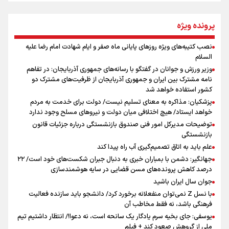
از طلوع خیابان‌ها تا غروب اشک
پرونده ویژه
نصب کتیبه‌های ویژه روزهای پایانی ماه صفر و ایام شهادت امام رضا علیه
اینفو برنا/ میزان مالیات بر ارزش افزوده چقدر است؟
السلام
جمله‌ای که بغض چهارماهه را شکست؛ «آهای مردم، آقا از
وزیر ورزش و جوانان در گفتگو با رسانه‌های جمهوری آذربایجان: در تفاهم
تهران رفتند»
نامه مشترک بین ایران و جمهوری آذربایجان از ظرفیت‌های مشترک دو
کشور استفاده خواهد شد
پزشکیان: مذاکره به معنای تسلیم نیست/ دولت برای خدمت به مردم
سه حسرتی که به دلم ماند
خواهد ایستاد/ هیچ اختلافی میان دولت و نیروهای مسلح وجود ندارد
توضیحات مدیرکل امور فنی صندوق بازنشستگی درباره جزئیات قانون
بازنشستگی
علم باید به اتاق تصمیم‌گیری آب راه پیدا کند
جهانگیر: دشمن با بمباران خبری به دنبال جبران شکست‌های خود است/ ۲۲
درصد کاهش پرونده‌های مسن قضایی در سایه هوشمندسازی
جوان سال ایران باشید
اینفو برنا / ۴ مسیر اصلی پیاده روی اربعین در عراق
با نسل Z نمی‌توان منفعلانه برخورد کرد/ دانشجو باید سازنده فعالیت
فرهنگی باشد، نه فقط مخاطب آن
یوسفی: جای بخیه سرم یادگار یک سانحه است، نه دعوا!/ انتظار داشتیم تیم
ملی از گروهش صعود کند + فیلم