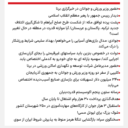
محاسبات دشمنان
حضور وزیر ورزش و جوانان در خبرگزاری برنا
ونس: در حال کار بر روی ایجاد یک سیستم ناوبری امن هستیم
دیدار رییس جمهور با رهبر معظم انقلاب اسلامی
علی‌نژاد در مراسم انجمن ورزشی نویسان در روز خبرنگار : رسانه‌های خبری
پشت پرده توافق مکه؛ از شکست طرح صلح آبراهام تا شکل‌گیری ائتلاف
در سال گذشته تا به امروز اتفاقات بزرگی را رقم زدند
جدید ترکیه، پاکستان و عربستان/ آیا موازنه قدرت در منطقه در حال تغییر
نشست استاندار فارس با خبرنگاران
است؟
سیدمناف هاشمی در مراسم انجمن ورزشی نویسان : قدردان زحمات اهالی
جوادی: مدال بازی‌های آسیایی را می‌خواهم/ بهداد سلیمی شرایط ورزشکار
رسانه به ویژه ورزشی نویسان هستیم
را درک می‌کند
دولت در خصوص بنزین باید سیاستهای غیرقیمتی را بجای گران‌سازی
اجرایی کند/ سهمیه یارانه ای به جای خودرو به کدملی اختصاص یابد
حضور مدیرعامل شرکت توسعه و نگهداری اماکن ورزشی در برنا
کلیپی از سفر دو روزه وزیر ورزش و جوانان به جمهوری آذربایجان
۳۴۰ میلیون دلار تسهیلات برای بازسازی صنایع آسیب‌دیده اختصاص
می‌یابد
رسانه ستون پنجم اکوسیستم قدرت‌بنیان
هدف‌گذاری پرداخت ۳۰ هزار وام اشتغال تا پایان سال
استقبال ۳ هزار جوان از کارگاه‌های مهارت‌آموزی در ۲۵۰ شهرستان کشور
شوک بزرگ برای لیونل مسی!
سخنگوی سپاه: بازگشایی تنگۀ هرمز منوط به پذیرش شروط ایران از سوی
آمریکاست و ارتباطی به مذاکرات ایران و عمان ندارد