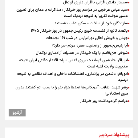
سمینار دانش افزایی ناظران داوری فوتبال
سید عباس عراقچی در مراسم روز خبرنگار : مذاکرات با عمان برای تعیین
مسیر موقت تقریبا به نتیجه نزدیک است
سازندگان خرد از ساخت مسکن عقب نشستند
یکصد ثانیه از نشست خبری رئیس‌جمهور در روز خبرنگار ۱۴۰۵
جوش و خروش اهالی تهرانپارس در شب ۱۶۱ تجمعات
آیا رئیس‌جمهور از وضعیت سفره مردم خبر دارد؟
شوخی حاج‌قاسم با یک خبرنگار در عملیات آزادسازی بوکمال
ابوباقر، جانشین فرمانده نیروی قدس سپاه: اقتدار دفاعی ایران نتیجه
مدیریت ولایت فقیه است
ابوباقر: دشمن در براندازی، اغتشاشات داخلی و اهداف نظامی به نتیجه
نرسید
رهبر شهید انقلاب: آمریکایی‌ها صدها هزار نفر را با بمب اتم کشتند بدون
هیچ استدلالی!
مراسم گرامیداشت روز خبرنگار
گرامیداشت روز خبرنگار
آرشیو
گرامیداشت روز خبرنگار در شیراز
"ثبات" حلقه مفقوده فوتبال ایران در فصل نقل‌وانتقالات
نقش و مسئولیت رسانه‌ها در شرایط حساس کشور مهم و تعیین‌کننده
پیشنهاد سردبیر
است/ انسجام اجتماعی و حضور مردم مهمترین عامل ناکام ماندن