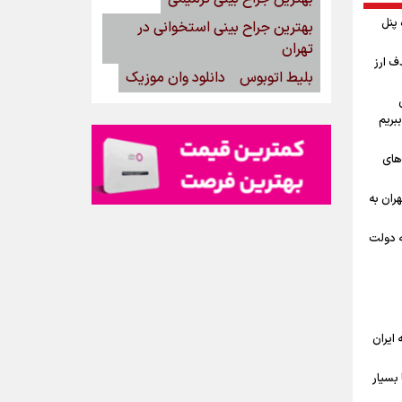
گاه پنل
بهترین جراح بینی استخوانی در
تهران
ف ارز
بلیط اتوبوس
دانلود وان موزیک
بریم
‌های
ران به
ه دولت
ه ایران
بسیار