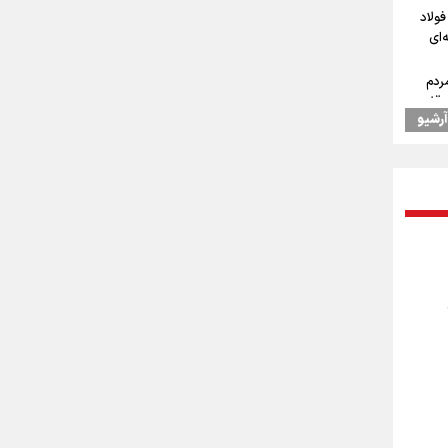
فولاد
‌ای
ردم
توقف
آرشیو
بزرگی
ن به
 همتای
ستان: دو میلیون و ۱۷۰ هزار تردد
رپایی
۱۰۰ موکب در مسیر
عات
 دادیم