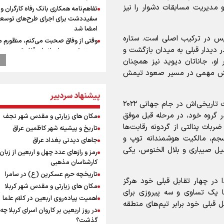
و مدیریت مسابقات دشوار را نیز
تفاهم‌نامه همکاری بانک رفاه کارگران و 
سفیددشت برای اجرای طرح‌های توسعه
امضا شد
ویس در ترکیب اصلی است. ستاره
وقتی از وفاق صحبت می‌کنم، منظورم م
یدار قبلی به میدان بازگشت و
هستند/ مسیر اصلاحات آغاز شده و م
نخواهد شد
ر او، جاناتان دیوید نیز همچنان
 نقش مهمی در مسیر صعود تیمش
پزشکیان: رهبر شهید سرمایه و پشتوانه 
برای ما بود
پیشنهاد سردبیر
گزارشی از ورود وزیر ورزش و جوانان ایرا
در سمت مقابل، مراکش بار دیگر ثابت کرده که موفقیت تاریخی‌اش در جام جهانی ۲۰۲۲
باکو برای امضای سند برنامه اجرایی با
آذربایجانی
 گروه خود، در مرحله قبل موفق
مکان های زیارتی و مقدس شهر نجف
۱ دقیقه و برتری در ضربات پنالتی از گردونه رقابت‌ها
عماد احمدوند : نسخه نانویی برای حل
تاریخ و پیشینه شهر کاظمین عراق
بحران منابع آبی کشور
نسجم، مالکیت هوشمندانه توپ و
جاهای دیدنی بغداد عراق
رهبر شهید انقلاب: ادّعاهای دروغین
یل صیباری و بلال الخنوس، یکی
رمز و رازهای عدد چهل و اربعین از زبان
آمریکایی‌ها باید افشا شود
کارشناسان مذهبی
استاندار خوز
تاریخچه حرم عسکرین (ع) در سامرا
دا در چهار تقابل قبلی خود هرگز
در مرزهای شلمچه و چذابه ثبت شد / ب
مکان های زیارتی و مقدس شهر کربلا
هزار موکب در خوزستان و 
یک تساوی و سه پیروزی برای
اهمیت پیاده‌روی اربعین در کلام علما
نجف تا کربلا
قبلی خود برابر تیم‌های منطقه
در روز اربعین بر کاروان اسرای کربلا چه
یحیی سریع: در عملیاتی گسترده تجم
گذشت؟
نظامی وابسته به عربستان را هدف قرار