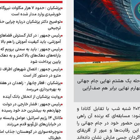
پزشکیان : حدود ۷ هزار مگاوات نیرو
خورشیدی وارد مدار شده است
توضیح دکتر پزشکیان درباره چرایی حذ
ترجیحی
رئیس جمهور : در کنار گسترش فضاهای
آموزشی، باید کیفیت آموزش را هم بالا ب
رئیس جمهور : باید به سمتی برویم که
یارانه‌های دهک‌های بالا کمتر و به دهک
پایین پرداخت شود
رئیس جمهور : اتصال شهرهای اطراف ته
مترو در دستور کار است
رحله یک‌ هشتم نهایی جام جهانی
پزشکیان : قطار چابهار - زاهدان در هفت
ارم نهایی برابر هم صف‌آرایی
به بهره‌برداری می‌رسد
روایت پزشکیان از انحلال بانک آینده
رئیس جمهور : فشار خارجی در دولت
مرحله یک‌ هشتم نهایی جام جهانی ۲۰۲۶ شنبه شب با تقابل کانادا و
چهاردهم به بیشترین حد خود رسیده
آغاز می‌شود؛ مسابقه‌ای که برنده آن راهی
کانال ۱۴ رژیم اسرائیل: عوامل وابسته ب
مین حضور خود در جام جهانی را
در خیابان‌های تل‌آویو قدم می‌زنند
ن رقابت‌ها و عبور از آفریقای
دوچرخه‌سواری در کوهستان؛ جذاب اما 
اگردان جسی مارش نشان داده‌اند
خطرناک