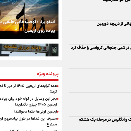
اشک
ال در شبی جنجالی کرواسی را حذف کرد
جمله‌ای که بغض چها
اینفو برنا / توصیه‌هایی طلایی ب
را شکست؛ «آهای مردم، 
پیاده روی اربعین
تهران رفتند»
سه حسرتی که به دلم 
مومنِ مقتدرِ مظلوم
پرونده ویژه
اینفو برنا / جدول کامل فاصله م
یک و انگلیس در مرحله یک هشتم
شلمچه تا شهرهای زیارتی عراق
همه کرایه‌های اربعین ۱۴۰۵ از 
کربلا
نگاه تمدنی رهبر شهید
بجز این وسایل در کوله خود برای پیاده
فضای مجازی
اربعین ۱۴۰۵ چیزی نگذارید!
اربعین اولی‌ها حتما بخوانند!
مصرف این غذاها در طول پیاده‌روی ار
رابطه کارگر و کارفرما د
ممنوع!
اینفو برنا/ میزان مالیات بر ارزش
اندیشه رهبر شهید: از 