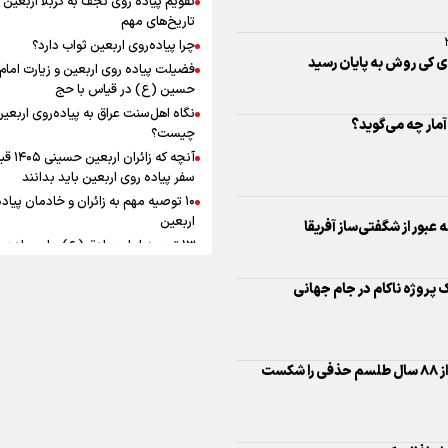
به زوجیت
افزوده چقدر است؟
تاریخ‌های مهم
چرا پیاده‌روی اربعین ثواب دارد؟
فضیلت پیاده روی اربعین و زیارت امام
حسین (ع) در قیاس با حج
 عبور از شگفتی‌ساز آفریقا
نگاه اهل‌سنت عراق به پیاده‌روی اربعی
اینفوبرنا/ سقف معافیت مالیاتی
چیست؟
آنچه که زائران ار
حقوق کارکنان دولت و بازنشست
ک پروژه ناکام در جام جهانی
سفر پیاده روی اربعین باید بدانند
در بودجه ۱۴۰۵ چقدر است؟
۱۰ توصیه مهم به زائران و خادمان پیاد
اربعین
ست
۱۳ توصیه امام صادق (ع) برای پیاده‌ر
اربعین
۲۰ توصیه کاربردی برای شرکت در پیاد
اینفوبرنا/ حداقل حقوق
اربعین ۱۴۰۵
داحافظی کرد
پاسخ به سه‌ شبهه درباره پیاده‌روی ارب
بازنشستگان کشوری و لشکری د
لایحه بودجه سال ۱۴۰۵ چقدر است؟
ن شد