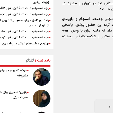
زیارت اربعین
ستانی نیز در تهران و مشهد در
ارتش صهیونیستی زمین‌های کشاورزی 
وجه تسمیه و علت نامگذاری شهر کاظ
ن هستند.
جنوب لبنان را به آتش کشید
وجه تسمیه و علت نامگذاری شهر نجف
چه کسی باید قیمت‌ها را تعیین کند؟
 تجلی وحدت، انسجام و پایبندی
راهنمای کامل درباره مسیر پیاده روی ا
بازگشت روان دو میلیون و هشتصد هزار
د کرد: این حضور پرشور، پاسخی
از طریق العلماء
اربعین از مرزهای شش‌گانه
داد که ملت ایران با وجود همه
وجه تسمیه و علت نامگذاری شهر سامر
زائران اربعین حسینی در مرز تمرچین
، استوار و شکست‌ناپذیر ایستاده
وجه تسمیه و علت نامگذاری شهر کربلا
ایران آقای بلامنازع تنگه هرمز
بهترین موکب‌های ایرانی در پیاده روی 
وزیر خارجه مصر: رژیم اسراییل بدون ت
۱۴۰۵
حقوق مشروع مردم فلسطین امنیت ن
توصیه هایی مهم برای پیچ خوردگی پا د
داشت
پیاده روی اربعین
یادداشت
گفتگو
|
مستمری مددجویان کفاف زندگی را نم
خطرات پیاده روی اربعین/ ۷ را
/ حمایت از ۱۹هزار زن‌ سرپرست خانوار
چرخه تندروی در برابر 
سفری ایمن و معنوی
0
مشروطه
۲۰ نکته دوستانه درباره پیاده روی اربع
عراقی ها
بهترین ذکر در پیاده‌روی اربعین چیس
بنزین؛ تدبیری برای 
۸۰ توصیه کاربردی برای ۸۰ کی
امنیت انرژی
اربعین
توصیه های کاربردی برای زائران در پیاد
هبر شهید
بسیج امکانات
اربعین