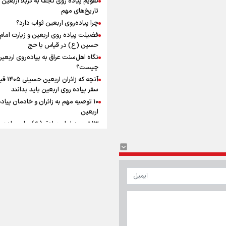
ماندگار شد
افزوده چقدر است؟
تاریخ‌های مهم
چرا پیاده‌روی اربعین ثواب دارد؟
فضیلت پیاده روی اربعین و زیارت امام
حسین (ع) در قیاس با حج
نگاه اهل‌سنت عراق به پیاده‌روی اربعی
اینفوبرنا/ سقف معافیت مالیاتی
چیست؟
آنچه که زائران ار
حقوق کارکنان دولت و بازنشست
سفر پیاده روی اربعین باید بدانند
در بودجه ۱۴۰۵ چقدر است؟
۱۰ توصیه مهم به زائران و خادمان پیاد
اربعین
۱۳ توصیه امام صادق (ع) برای پیاده‌ر
اربعین
۲۰ توصیه کاربردی برای شرکت در پیاد
اینفوبرنا/ حداقل حقوق
اربعین ۱۴۰۵
پاسخ به سه‌ شبهه درباره پیاده‌روی ارب
بازنشستگان کشوری و لشکری د
آب و هوا
|
اوقات شرعی
|
نظرسنجی
لایحه بودجه سال ۱۴۰۵ چقدر است؟