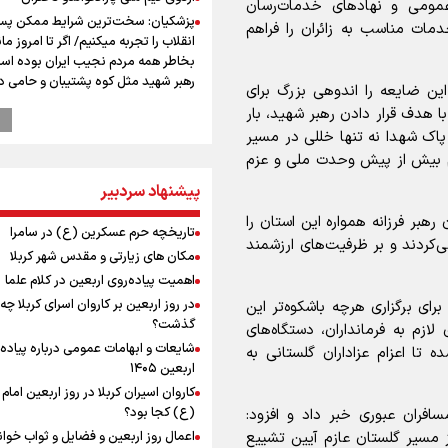
 عمومی و نهاد‌های خدمات‌رسان
پزشکیان: سخت‌ترین شرایط ممکن پس
دمات مناسب به زائران را فراهم
انقلاب را تجربه میکنیم/ اگر تا امروز مان
بخاطر همه‌ مردم نجیب ایران بوده اس
رهبر شهید مثل کوه پشتیبان و حامی 
ن ضایعه را اندوهی بزرگ برای
بود
ا هدف قرار دادن رهبر شهید، بار
راویان عشق در مرز مهران؛ روایت حماس
پاک شهدا نه تنها خللی در مسیر
رسانه‌ای اربعین از قاب دوربین خبرنگارا
ام بیش از پیش وحدت ملی و عزم
ایلامی
پیشنهاد سردبیر
پزشکیان: فلسطین هرگز از اولویت سی
خارجی ایران خارج نخواهد شد/ از هر 
 رهبر فرزانه همواره این استان را
رهبران فلسطینی در روند مذاکرات حما
تاریخچه حرم عسکرین (ع) در سامرا
کردند و بر ظرفیت‌های ارزشمند
می‌کنیم
مکان های زیارتی و مقدس شهر کربلا
پیش‌بینی قیمت دلار و طلا 
اهمیت پیاده‌روی اربعین در کلام علما
انتظار سیگنال هرمز / دلار عقب‌نشینی 
در روز اربعین بر کاروان اسرای کربلا چه
رای برگزاری هرچه باشکوه‌تر این
یا طلا صعودی می‌ماند؟
گذشت؟
لازم به فرمانداران، دستگاه‌های
عملیات تجهیز کتابخانه روستای هدف
شایعات و ابهامات عمومی درباره پیاده
تا اعزام عزاداران گلستانی به
گردشگری ریاب به پایان رسید
اربعین ۱۴۰۵
ترس نتانیاهو از ترور
کاروان اسیران کربلا در روز اربعین اما
فرود یک بالگرد در بیمارستان رمبام در
(ع) کجا بود؟
مسافران عبوری خبر داد و افزود:
اشغالی در پی هلاکت ۲ نظامی
اعمال روز اربعین و فضایل و ثواب خوا
از مسیر گلستان عازم آیین تشییع
زخمی شدن ۷ نظامی دیگر