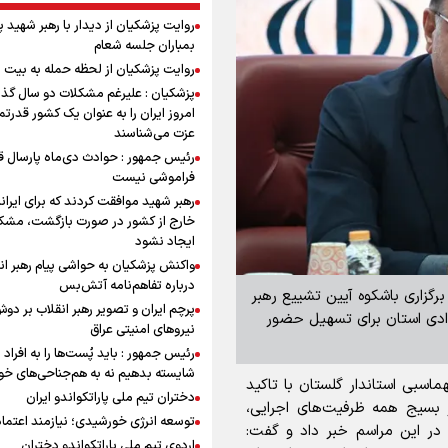
روایت پزشکیان از دیدار با رهبر شهید 
بمباران جلسه شعام
روایت پزشکیان از لحظه حمله به بیت 
پزشکیان : علیرغم مشکلات دو سال گذ
امروز ایران را به عنوان یک کشور قدرتمن
عزت می‌شناسند
رئیس جمهور : حوادث دی‌ماه پارسال ق
فراموشی نیست
رهبر شهید موافقت کردند که برای ایران
خارج از کشور در صورت بازگشت، مشک
ایجاد نشود
واکنش پزشکیان به حواشی پیام رهبر ان
درباره تفاهم‌نامه آتش‌بس
 برگزاری باشکوه آیین تشییع رهبر
پرچم ایران و تصویر رهبر انقلاب بر دو
ادی استان برای تسهیل حضور
نیروهای امنیتی عراق
رئیس جمهور : باید پُست‌ها را به افراد
شایسته بدهیم نه به هم‌جناحی‌های خ
ماسبی استاندار گلستان با تاکید
دختران تیم ملی پاراتکواندو ایران
ز بسیج همه ظرفیت‌های اجرایی،
توسعه انرژی خورشیدی؛ نیازمند اعتما
در این مراسم خبر داد و گفت:
اردوی تیم ملی پاراتکواندو دختران