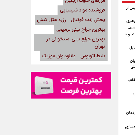
مرزهای خلوت اربعین
پس از
فروشنده مواد شیمیایی
پخش زنده فوتبال
رزرو هتل کیش
رهبری
شته،
بهترین جراح بینی ترمیمی
د و با
بهترین جراح بینی استخوانی در
تهران
ابل
بلیط اتوبوس
دانلود وان موزیک
یان
لی
قلاب
ش
ودمان
دسازی