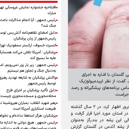
افتتاحیه جشنواره نمايش عروسكى تهر
مبارك
رئیس جمهور : آیا انجام مذاکرات باعث 
جنگ شد؟
دلیل امضای تفاهم‌نامه آتش‌بس توس
رئیس‌جمهور از زبان پزشکیان
کنسرت خسوف، ارکستر سمفونیک تهرا
پزشکیان : آمریکا تلاش می‌کند همسایگا
علیه ما بسیج کند
رئیس جمهور : زیر بار زور نمی‌رویم، اما
به‌دنبال جنگ و تجاوز هم نیستیم
 گلستان با اشاره به اجرای
واکنش پزشکیان به شایعه تهدید رهبری
 گفت: از نظر اپیدمیولوژیک
توسط رئیس‌جمهور
اس برنامه‌های پیشگیرانه و رصد
دلیل تأکید پزشکیان بر اجرای طرح
جراست.
محله‌محوری و مسجدمحوری چیست؟
رهبر شهید انقلاب: بمباران هیروشیما ن
به گزارش خبرگزاری برنا از استان گلستان؛ محمدرضا هنرور اظهار کرد: در ۲ سال گذشته
طبیعت استکباری آمریکا است
 استان مورد اجرا قرار گرفت و
پزشکیان: هرگز استعفا نداده‌ام و نخواه
لی این پشه در بندرگز به‌عنوان
رئیس جمهور : هیچ دولتی به اندازه ما 
از پشه آئدس در گلستان گزارش
جهت سیاست‌های رهبری قدم برنداشت