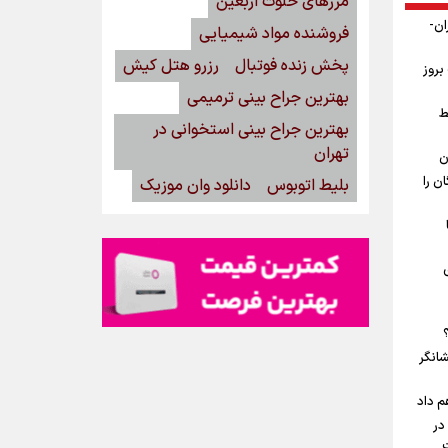
مرزهای خلوت اربعین
ان-
فروشنده مواد شیمیایی
پخش زنده فوتبال
رزرو هتل کیش
بروز
بهترین جراح بینی ترمیمی
ط
بهترین جراح بینی استخوانی در
تهران
ن
ن را
بلیط اتوبوس
دانلود وان موزیک
شانگر
م داد
در