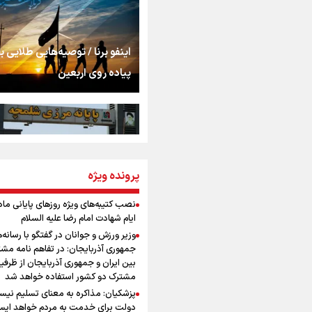
استخوان، یک نسل، ی
توهم!
رسانه ملی و حق مردم
اینفو برنا / توصیه‌هایی طلایی ب
شنیدن صدای رئیس‌ج
پیاده روی اربعین
روایت ایران از کنار مر
از طلوع خیابان‌ها تا 
پرونده ویژه
اینفو برنا / جدول کامل فاصله م
اشک
شلمچه تا شهرهای زیارتی عراق
نصب کتیبه‌های ویژه روزهای پایانی ماه
ایام شهادت امام رضا علیه السلام
جمله‌ای که بغض چها
وزیر ورزش و جوانان در گفتگو با رسانه‌
را شکست؛ «آهای مردم، 
جمهوری آذربایجان: در تفاهم نامه مش
تهران رفتند»
بین ایران و جمهوری آذربایجان از ظرفی
مشترک دو کشور استفاده خواهد شد
سه حسرتی که به دلم 
پزشکیان: مذاکره به معنای تسلیم نی
اینفو برنا/ میزان مالیات بر ارزش
دولت برای خدمت به مردم خواهد ایست