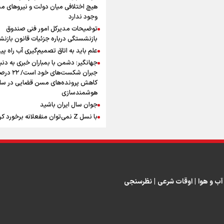
افزوده چقدر است؟
هیچ اختلافی میان دولت و نیروهای م
وجود ندارد
توضیحات مدیرکل امور فنی صندوق
بازنشستگی درباره جزئیات قانون بازن
علم باید به اتاق تصمیم‌گیری آب راه پید
جهانگیر: دشمن با بمباران خبری به دنب
اینفوبرنا/ سقف معافیت مالیاتی
جبران شکست‌های خود است
حقوق کارکنان دولت و بازنشست
کاهش پرونده‌های مسن قضایی در سای
هوشمندسازی
در بودجه ۱۴۰۵ چقدر است؟
جوان سال ایران باشید
با نسل Z نمی‌توان منفعلانه برخورد ک
دانشجو باید سازنده فعالیت فرهنگی ب
نه فقط مخاطب آن
یوسفی: جای بخیه سرم یادگار یک سانح
اینفوبرنا/ حداقل حقوق
است، نه دعوا!/ انتظار داشتیم تیم ملی 
بازنشستگان کشوری و لشکری د
گروهش صعود کند + فیلم
مردی که تاریخ را با دوربین و موتورسی
آب و هوا
|
اوقات شرعی
|
نظرسنجی
لایحه بودجه سال ۱۴۰۵ چقدر است؟
ثبت کرد
رابرت دنیرو: کشور من دیگر دوست‌داش
نیست