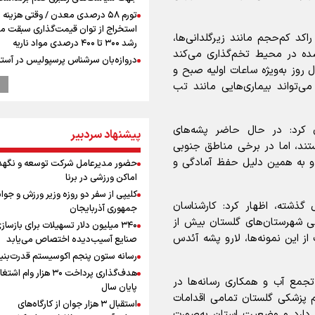
تورم ۵۸ درصدی معدن / وقتی هزینه
استخراج از توان قیمت‌گذاری سبقت می
کد کم‌حجم مانند زیرگلدانی‌ها،
رشد ۳۰۰ تا ۴۰۰ درصدی مواد ناریه
ده در محیط تخم‌گذاری می‌کند
دروازه‌بان سرشناس پرسپولیس در آستا
 روز به‌ویژه ساعات اولیه صبح و
فسخ قرارداد!
ی‌تواند بیماری‌هایی مانند تب
پزشکیان: مذاکره به معنای تسلیم نی
دولت برای خدمت به مردم خواهد ایست
هیچ اختلافی میان دولت و نیروهای م
 کرد: در حال حاضر پشه‌های
وجود ندارد
پیشنهاد سردبیر
ند، اما در برخی مناطق جنوبی
پیش 
و به همین دلیل حفظ آمادگی و
حضور مدیرعامل شرکت توسعه و نگهد
طلا و دلار در آستانه یک تغییر مهم
اماکن ورزشی در برنا
همتی: اظهارات جدید آمریکا با ادعاهای 
کلیپی از سفر دو روزه وزیر ورزش و جوان
سازگار نیست
شاره به اقدامات انجام‌شده در طول ۲ سال گذشته، اظهار کرد: کارشناسان
جمهوری آذربایجان
طلاق؛ زنگ خطری برای خانواده و سرمای
گاه لاروی در تمامی شهرستان‌های گلستان بیش از
۳۴۰ میلیون دلار تسهیلات برای بازساز
اجتماعی
 از این نمونه‌ها، لارو پشه آئدس
صنایع آسیب‌دیده اختصاص می‌یابد
رونمایی از شماره پیراهن جدید بازیکنا
رسانه ستون پنجم اکوسیستم قدرت‌بنی
استقلال
هدف‌گذاری پرداخت ۳۰ هزار وام ا
افزایش شمار شهدای لبنان به چهار هزار
ع آب و همکاری رسانه‌ها در
پایان سال
۳۳۵ شهید
م پزشکی گلستان تمامی اقدامات
استقبال ۳ هزار جوان از کارگاه‌های
محمد نوری روبروی پرسپولیس می ایس
ر دارد و وضعیت استان به‌صورت