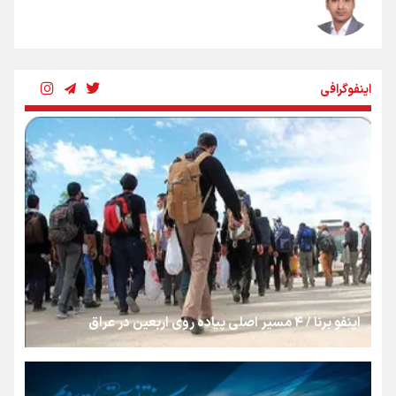
شکستگیِ بزرگ؛ روایتِ یک استخوان، یک نسل، یک توهم!
اینفوگرافی
رسانه ملی و حق مردم برای شنیدن صدای رئیس‌جمهوری
روایت ایران از کنار مردم
از طلوع خیابان‌ها تا غروب اشک
اینفو برنا / ۴ مسیر اصلی پیاده روی اربعین در عراق
جمله‌ای که بغض چهارماهه را شکست؛ «آهای مردم، آقا از
تهران رفتند»