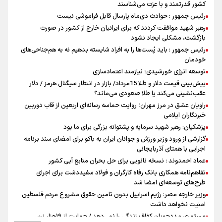
کشور قدرتمند و با عزت می‌شناسند
رئیس جمهور : حوادث دی‌ماه پارسال قابل فراموشی نیست
رهبر شهید موافقت کردند که برای ایرانیان خارج از کشور در صورت
بازگشت، مشکلی ایجاد نشود
رئیس جمهور : باید پُست‌ها را به افراد شایسته بدهیم نه به هم‌جناحی‌های
خودمان
توسعه انرژی خورشیدی؛ نیازمند اعتمادسازی
پیش‌بینی قیمت دلار و طلا 15مرداد/ بازار در انتظار سیگنال هرمز / دلار
عقب‌نشینی می‌کند یا طلا صعودی می‌ماند؟
راویان عشق در مرز مهران؛ روایت حماسه‌ رسانه‌ای اربعین از قاب دوربین
خبرنگاران ایلامی
پزشکیان: رهبر شهید سرمایه و پشتوانه بزرگی برای ما بود
گزارشی از ورود وزیر ورزش و جوانان ایران به باکو برای امضای سند برنامه
اجرایی با همتای آذربایجانی
عماد احمدوند : نسخه نانویی برای حل بحران منابع آبی کشور
تفاهم‌نامه همکاری بانک رفاه کارگران و فولاد سفیددشت برای اجرای
طرح‌های توسعه‌ای امضا شد
وزیر خارجه مصر: رژیم اسراییل بدون تامین حقوق مشروع مردم فلسطین
امنیت نخواهد داشت
مستمری مددجویان کفاف زندگی را نمی‌دهد / حمایت از ۱۹هزار زن‌