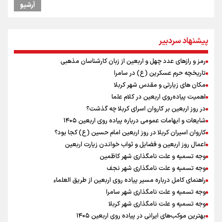
سرپرست خانوار
آرشیو
نشست وزیران خارجه مصر، ترکیه، پاکستان و عربستان با محوریت تحولات
منطقه
ازهوش مصنوعی تا طلای مجازی/ شجیع: با نگاه بدبینانه هم نتایج هانگژو
پیشنهاد سردبیر
را در ناگویا تکرار می‌کنیم+ فیلم
امیررضا غلامی، ملی پوش تکواندو : تمرکزم روی مسابقات پاکستان است نه
رمز و رازهای عدد چهل و اربعین از زبان کارشناسان مذهبی
بازی های آسیایی
تاریخچه حرم عسکرین (ع) در سامرا
ارتش در آمادگی کامل قرار دارد/ توان رزم ارتش بی وقفه در حال ارتقا است
مکان های زیارتی و مقدس شهر کربلا
ونس: ایرانی‌ها مذاکره‌کنندگان سرسختی هستند
اهمیت پیاده‌روی اربعین در کلام علما
رادین زینالی، ملی پوش تکواندو : قدم به قدم تلاش می کنم تا به طلای
در روز اربعین بر کاروان اسرای کربلا چه گذشت؟
المپیک برسم
شایعات و ابهامات عمومی درباره پیاده روی اربعین ۱۴۰۵
شنیده شدن صدای ۲ انفجار در یک نفتکش در حال عبور از تنگه هرمز
کاروان اسیران کربلا در روز اربعین امام حسین (ع) کجا بود؟
اردوی تیم ملی تکواندو
اعمال روز اربعین و فضایل و ثواب خواندن زیارت اربعین
جابجایی مرکز ثقل اقتصاد جهان انجام شد/ فرصت طلایی برای اقتصاد
وجه تسمیه و علت نامگذاری شهر کاظمین
ایران +نمودار
وجه تسمیه و علت نامگذاری شهر نجف
راهنمای کامل درباره مسیر پیاده روی اربعین از طریق العلماء
وجه تسمیه و علت نامگذاری شهر سامرا
وجه تسمیه و علت نامگذاری شهر کربلا
بهترین موکب‌های ایرانی در پیاده روی اربعین ۱۴۰۵