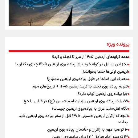
سه حسرتی که به دلم ماند
مومنِ مقتدرِ مظلوم
پرونده ویژه
همه کرایه‌های اربعین ۱۴۰۵ از مرز تا نجف و کربلا
اینفو برنا / توصیه‌هایی طلایی برای پیاده روی اربعین
بجز این وسایل در کوله خود برای پیاده روی اربعین ۱۴۰۵ چیزی نگذارید!
نگاه تمدنی رهبر شهید به فضای مجازی
اربعین اولی‌ها حتما بخوانند!
مصرف این غذاها در طول پیاده‌روی اربعین ممنوع!
تقویم پیاده روی نجف به کربلا اربعین ۱۴۰۵ + تاریخ‌های مهم
چرا پیاده‌روی اربعین ثواب دارد؟
رابطه کارگر و کارفرما در اندیشه رهبر شهید: از تضاد به
زوجیت
فضیلت پیاده روی اربعین و زیارت امام حسین (ع) در قیاس با حج
نگاه اهل‌سنت عراق به پیاده‌روی اربعین چیست؟
آنچه که زائران اربعین حسینی ۱۴۰۵ قبل از سفر پیاده روی اربعین باید
بدانند
۱۰ توصیه مهم به زائران و خادمان پیاده روی اربعین
اینفو برنا / جدول کامل فاصله مرز شلمچه تا شهرهای زیارتی
۱۳ توصیه امام صادق (ع) برای پیاده‌روی اربعین