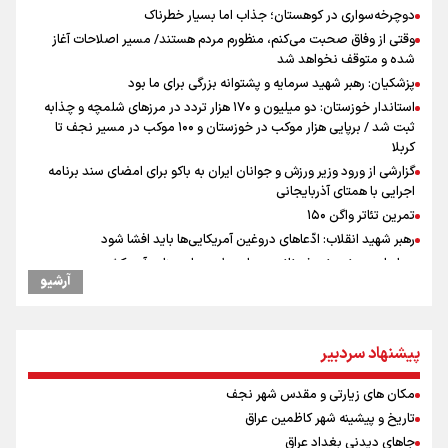
دوچرخه‌سواری در کوهستان؛ جذاب اما بسیار خطرناک
وقتی از وفاق صحبت می‌کنم، منظورم مردم هستند/ مسیر اصلاحات آغاز
شده و متوقف نخواهد شد
پزشکیان: رهبر شهید سرمایه و پشتوانه بزرگی برای ما بود
استاندار خوزستان: دو میلیون و ۱۷۰ هزار تردد در مرزهای شلمچه و چذابه
ثبت شد / برپایی هزار موکب در خوزستان و ۱۰۰ موکب در مسیر نجف تا
کربلا
گزارشی از ورود وزیر ورزش و جوانان ایران به باکو برای امضای سند برنامه
اجرایی با همتای آذربایجانی
تمرین تئاتر واگن ۱۵۰
رهبر شهید انقلاب: ادّعاهای دروغین آمریکایی‌ها باید افشا شود
عماد احمدوند : نسخه نانویی برای حل بحران منابع آبی کشور
آرشیو
یحیی سریع: در عملیاتی گسترده تجمعات نظامی وابسته به عربستان را
هدف قرار دادیم
امضای سند همکاری سه‌ساله ورزش و جوانان ایران و آذربایجان/ بازدید وزیر
پیشنهاد سردبیر
ورزش ایران از مجموعه ملی تیراندازی باکو
کانادا دو مظنون تیراندازی در نزدیکی کنسولگری آمریکا را بازداشت کرد
مکان های زیارتی و مقدس شهر نجف
نصیری: امیدوارم با خوشرنگ‌ترین مدال‌ها به ایران برگردیم/ حضور شهاب
تاریخ و پیشینه شهر کاظمین عراق
حسینی در اردو به تیم انگیزه می‌دهد/ امیدوارم پرسپولیس فصل موفقی
داشته باشد
جاهای دیدنی بغداد عراق