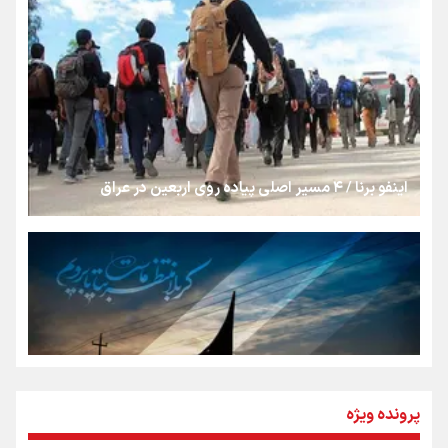
روایت ایران از کنار مردم
از طلوع خیابان‌ها تا غروب اشک
اینفو برنا / ۴ مسیر اصلی پیاده روی اربعین در عراق
جمله‌ای که بغض چهارماهه را شکست؛ «آهای مردم، آقا از
تهران رفتند»
سه حسرتی که به دلم ماند
مومنِ مقتدرِ مظلوم
پرونده ویژه