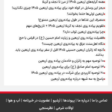
همه کرایه‌های اربعین ۱۴۰۵ از مرز تا نجف و کربلا
اینفو برنا / توصیه‌هایی طلایی برای پیاده روی اربعین
بجز این وسایل در کوله خود برای پیاده روی اربعین ۱۴۰۵ چیزی نگذارید!
نگاه تمدنی رهبر شهید به فضای مجازی
اربعین اولی‌ها حتما بخوانند!
مصرف این غذاها در طول پیاده‌روی اربعین ممنوع!
تقویم پیاده روی نجف به کربلا اربعین ۱۴۰۵ + تاریخ‌های مهم
چرا پیاده‌روی اربعین ثواب دارد؟
رابطه کارگر و کارفرما در اندیشه رهبر شهید: از تضاد به
زوجیت
فضیلت پیاده روی اربعین و زیارت امام حسین (ع) در قیاس با حج
نگاه اهل‌سنت عراق به پیاده‌روی اربعین چیست؟
آنچه که زائران اربعین حسینی ۱۴۰۵ قبل از سفر پیاده روی اربعین باید
بدانند
۱۰ توصیه مهم به زائران و خادمان پیاده روی اربعین
اینفو برنا / جدول کامل فاصله مرز شلمچه تا شهرهای زیارتی
۱۳ توصیه امام صادق (ع) برای پیاده‌روی اربعین
۲۰ توصیه کاربردی برای شرکت در پیاده روی اربعین ۱۴۰۵
عراق
پاسخ به سه‌ شبهه درباره پیاده‌روی اربعین
تماس با ما
|
درباره ما
|
پیوندها
|
آرشیو
|
عضویت در خبرنامه
|
آب و هوا
|
اوقات شرعی
|
نظرسنجی