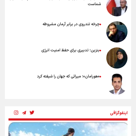
شماست
چرخه تندروی در برابر آرمان مشروطه
بنزین؛ تدبیری برای حفظ امنیت انرژی
«هورامان»؛ میراثی که جهان را شیفته کرد
شکستگیِ بزرگ؛ روایتِ یک استخوان، یک نسل، یک توهم!
اینفوگرافی
رسانه ملی و حق مردم برای شنیدن صدای رئیس‌جمهوری