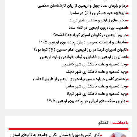
افزایش تعداد قربانیان تیراندازی در مدرسه تایلندی
رمز و رازهای عدد چهل و اربعین از زبان کارشناسان مذهبی
دانیال شه‌بخش: اردوی ازبکستان کیفیت فنی تیم ملی را بالا برد/ برای
تاریخچه حرم عسکرین (ع) در سامرا
مدال ناگویا باید قهرمانان جهان و المپیک را شکست دهیم
مکان های زیارتی و مقدس شهر کربلا
پیش‌بینی قیمت دلار، طلا و سکه جمعه ۱۶ مرداد ۱۴۰۵ /اونس جهانی رکورد
اهمیت پیاده‌روی اربعین در کلام علما
زد، بازار داخلی در انتظار تعیین تکلیف دلار
در روز اربعین بر کاروان اسرای کربلا چه گذشت؟
میان صعود و سقوط
شایعات و ابهامات عمومی درباره پیاده روی اربعین ۱۴۰۵
کاروان اسیران کربلا در روز اربعین امام حسین (ع) کجا بود؟
اعمال روز اربعین و فضایل و ثواب خواندن زیارت اربعین
وجه تسمیه و علت نامگذاری شهر کاظمین
وجه تسمیه و علت نامگذاری شهر نجف
راهنمای کامل درباره مسیر پیاده روی اربعین از طریق العلماء
وجه تسمیه و علت نامگذاری شهر سامرا
وجه تسمیه و علت نامگذاری شهر کربلا
بهترین موکب‌های ایرانی در پیاده روی اربعین ۱۴۰۵
توصیه هایی مهم برای پیچ خوردگی پا در پیاده روی اربعین
خطرات پیاده روی اربعین/ ۷ راهنمایی برای سفری ایمن و معنوی
یادداشت
گفتگو
۲۰ نکته دوستانه درباره پیاده روی اربعین و عراقی ها
|
آقای رئیس‌جمهور! چشمان نگران جامعه به گام‌های استوار