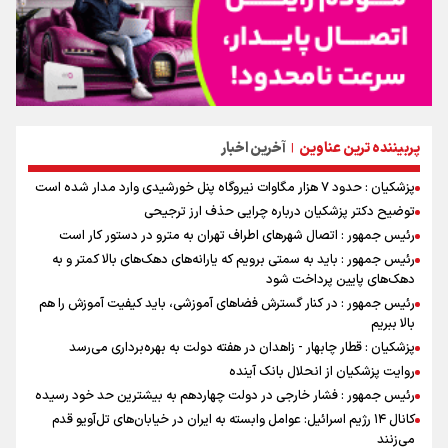
پربیننده ترین عناوین
آخرین اخبار
|
پزشکیان : حدود ۷ هزار مگاوات نیروگاه پنل خورشیدی وارد مدار شده است
توضیح دکتر پزشکیان درباره چرایی حذف ارز ترجیحی
رئیس جمهور : اتصال شهرهای اطراف تهران به مترو در دستور کار است
رئیس جمهور : باید به سمتی برویم که یارانه‌های دهک‌های بالا کمتر و به
دهک‌های پایین پرداخت شود
رئیس جمهور : در کنار گسترش فضاهای آموزشی، باید کیفیت آموزش را هم
بالا ببریم
پزشکیان : قطار چابهار - زاهدان در هفته دولت به بهره‌برداری می‌رسد
روایت پزشکیان از انحلال بانک آینده
رئیس جمهور : فشار خارجی در دولت چهاردهم به بیشترین حد خود رسیده
کانال ۱۴ رژیم اسرائیل: عوامل وابسته به ایران در خیابان‌های تل‌آویو قدم
می‌زنند