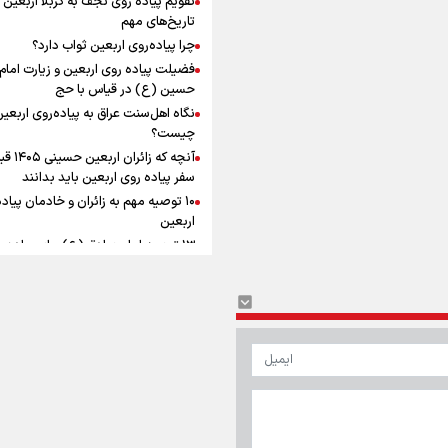
به زوجیت
افزوده چقدر است؟
تاریخ‌های مهم
چرا پیاده‌روی اربعین ثواب دارد؟
فضیلت پیاده روی اربعین و زیارت امام
حسین (ع) در قیاس با حج
نگاه اهل‌سنت عراق به پیاده‌روی اربعی
اینفوبرنا/ سقف معافیت مالیاتی
چیست؟
آنچه که زائران ار
حقوق کارکنان دولت و بازنشست
سفر پیاده روی اربعین باید بدانند
در بودجه ۱۴۰۵ چقدر است؟
۱۰ توصیه مهم به زائران و خادمان پیاد
اربعین
۱۳ توصیه امام صادق (ع) برای پیاده‌ر
اربعین
۲۰ توصیه کاربردی برای شرکت در پیاد
اینفوبرنا/ حداقل حقوق
اربعین ۱۴۰۵
پاسخ به سه‌ شبهه درباره پیاده‌روی ارب
بازنشستگان کشوری و لشکری د
آب و هوا
|
اوقات شرعی
|
نظرسنجی
لایحه بودجه سال ۱۴۰۵ چقدر است؟