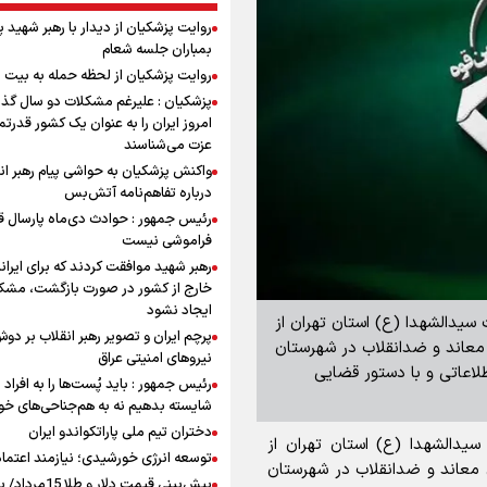
روایت پزشکیان از دیدار با رهبر شهید 
بمباران جلسه شعام
روایت پزشکیان از لحظه حمله به بیت 
پزشکیان : علیرغم مشکلات دو سال گذ
امروز ایران را به عنوان یک کشور قدرتمن
عزت می‌شناسند
واکنش پزشکیان به حواشی پیام رهبر ان
درباره تفاهم‌نامه آتش‌بس
رئیس جمهور : حوادث دی‌ماه پارسال ق
فراموشی نیست
رهبر شهید موافقت کردند که برای ایران
خارج از کشور در صورت بازگشت، مشک
ایجاد نشود
 سیدالشهدا (ع) استان تهران از
پرچم ایران و تصویر رهبر انقلاب بر دو
ا شبکه‌های معاند و ضدانقلاب در شهرستان
نیروهای امنیتی عراق
طلاعاتی و با دستور قضایی
رئیس جمهور : باید پُست‌ها را به افراد
شایسته بدهیم نه به هم‌جناحی‌های خ
دختران تیم ملی پاراتکواندو ایران
سیدالشهدا (ع) استان تهران از
توسعه انرژی خورشیدی؛ نیازمند اعتما
با شبکه‌های معاند و ضدانقلاب در شهرستان
پیش‌بینی قیمت دلار و طلا 