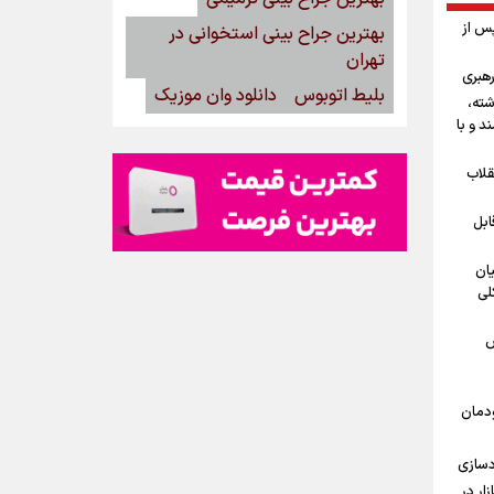
پس از
بهترین جراح بینی استخوانی در
تهران
رهبری
بلیط اتوبوس
دانلود وان موزیک
شته،
د و با
قلاب
ابل
یان
لی
ش
ودمان
دسازی
15مرداد/ بازار در