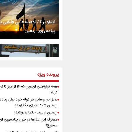
اشک
جمله‌ای که بغض چها
اینفو برنا / توصیه‌هایی طلایی ب
را شکست؛ «آهای مردم، 
پیاده روی اربعین
تهران رفتند»
سه حسرتی که به دلم 
مومنِ مقتدرِ مظلوم
پرونده ویژه
اینفو برنا / جدول کامل فاصله م
شلمچه تا شهرهای زیارتی عراق
همه کرایه‌های اربعین ۱۴۰۵ از 
کربلا
نگاه تمدنی رهبر شهید
بجز این وسایل در کوله خود برای پیاده
فضای مجازی
اربعین ۱۴۰۵ چیزی نگذارید!
اربعین اولی‌ها حتما بخوانند!
مصرف این غذاها در طول پیاده‌روی ار
رابطه کارگر و کارفرما د
ممنوع!
اینفو برنا/ میزان مالیات بر ارزش
اندیشه رهبر شهید: از 