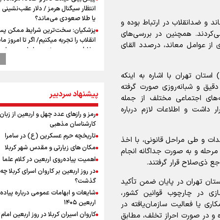
انتظار سیگنال هرمز / دلار عقب‌نشینی 
یا طلا صعودی می‌ماند؟
ند و ضدانقلاب در ارتباط بوده و
پزشکیان: سخت‌ترین شرایط ممکن پس
می‌کردند. همچنین در بررسی‌های
انقلاب را تجربه میکنیم/ اگر تا امروز مان
از عوامل معاند، درصدد القای
بخاطر همه‌ مردم نجیب ایران بوده اس
رهبر شهید مثل کوه پشتیبان و حامی 
بود
ستان تهران با اشاره به اینکه
راویان عشق در مرز مهران؛ روایت حماس
دقیق و شبانه‌روزی صورت گرفته
رسانه‌ای اربعین از قاب دوربین خبرنگارا
پیشنهاد سردبیر
ه‌های اجتماعی مختلف از جمله
ایلامی
ر داشت و اطلاعات لازم درباره
وزیر خارجه مصر: رژیم اسراییل بدون ت
رمز و رازهای عدد چهل و اربعین از زبان
حقوق مشروع مردم فلسطین امنیت ن
کارشناسان مذهبی
داشت
تاریخچه حرم عسکرین (ع) در سامرا
ات و طی مراحل قانونی، با اخذ
مستمری مددجویان کفاف زندگی را نم
مکان های زیارتی و مقدس شهر کربلا
رحله و به صورت جداگانه انجام
/ حمایت از ۱۹هزار زن‌ سرپرست خانوار
اهمیت پیاده‌روی اربعین در کلام علما
جع ذی‌صلاح قرار گرفتند.
نشست وزیران خارجه مصر، ترکیه، پاکس
در روز اربعین بر کاروان اسرای کربلا چه
عربستان با محوریت تحولات منطقه
تان تهران در پایان ضمن تأکید
گذشت؟
فیدان: حماس به تعهدات خود عمل کرد،
زی در چارچوب قوانین کشور،
شایعات و ابهامات عمومی درباره پیاده
اسرائیل برنامه‌ای برای صلح ندارد
اربعین ۱۴۰۵
اری یا فعالیت سازمان‌یافته در
ارائه بیش از ۲ میلیون خدمات بهداش
کاروان اسیران کربلا در روز اربعین اما
ه و در صورت احراز تخلف، مطابق
درمانی به زائران اربعین