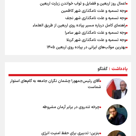
اعمال روز اربعین و فضایل و ثواب خواندن زیارت اربعین
وجه تسمیه و علت نامگذاری شهر کاظمین
وجه تسمیه و علت نامگذاری شهر نجف
راهنمای کامل درباره مسیر پیاده روی اربعین از طریق العلماء
وجه تسمیه و علت نامگذاری شهر سامرا
وجه تسمیه و علت نامگذاری شهر کربلا
بهترین موکب‌های ایرانی در پیاده روی اربعین ۱۴۰۵
توصیه هایی مهم برای پیچ خوردگی پا در پیاده روی اربعین
خطرات پیاده روی اربعین/ ۷ راهنمایی برای سفری ایمن و معنوی
یادداشت
گفتگو
۲۰ نکته دوستانه درباره پیاده روی اربعین و عراقی ها
|
آقای رئیس‌جمهور! چشمان نگران جامعه به گام‌های استوار
شماست
چرخه تندروی در برابر آرمان مشروطه
بنزین؛ تدبیری برای حفظ امنیت انرژی