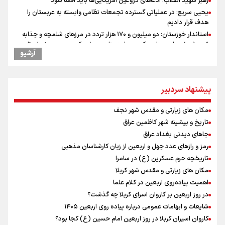
رهبر شهید انقلاب: ادّعاهای دروغین آمریکایی‌ها باید افشا شود
یحیی سریع: در عملیاتی گسترده تجمعات نظامی وابسته به عربستان را
هدف قرار دادیم
استاندار خوزستان: دو میلیون و ۱۷۰ هزار تردد در مرزهای شلمچه و چذابه
ثبت شد / برپایی هزار موکب در خوزستان و ۱۰۰ موکب در مسیر نجف تا
آرشیو
کربلا
وقتی از وفاق صحبت می‌کنم، منظورم مردم هستند/ مسیر اصلاحات آغاز
شده و متوقف نخواهد شد
پیشنهاد سردبیر
امیررضا غلامی، ملی پوش تکواندو : تمرکزم روی مسابقات پاکستان است نه
بازی های آسیایی
مکان های زیارتی و مقدس شهر نجف
جابجایی مرکز ثقل اقتصاد جهان انجام شد/ فرصت طلایی برای اقتصاد
ایران +نمودار
تاریخ و پیشینه شهر کاظمین عراق
رادین زینالی، ملی پوش تکواندو : قدم به قدم تلاش می کنم تا به طلای
جاهای دیدنی بغداد عراق
المپیک برسم
رمز و رازهای عدد چهل و اربعین از زبان کارشناسان مذهبی
کانادا دو مظنون تیراندازی در نزدیکی کنسولگری آمریکا را بازداشت کرد
تاریخچه حرم عسکرین (ع) در سامرا
ونس: ایرانی‌ها مذاکره‌کنندگان سرسختی هستند
مکان های زیارتی و مقدس شهر کربلا
اردوی تیم ملی تکواندو
اهمیت پیاده‌روی اربعین در کلام علما
در ادامه سیاست جوان‌گرایی در پرسپولیس؛ ستاره‌های امید به بزرگسالان
در روز اربعین بر کاروان اسرای کربلا چه گذشت؟
اضافه شدند
شایعات و ابهامات عمومی درباره پیاده روی اربعین ۱۴۰۵
کاروان اسیران کربلا در روز اربعین امام حسین (ع) کجا بود؟