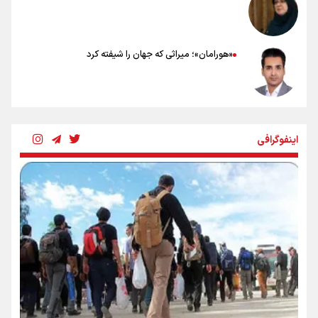
«هورامان»؛ میراثی که جهان را شیفته کرد
شکستگیِ بزرگ؛ روایتِ یک استخوان، یک نسل، یک توهم!
اینفوگرافی
رسانه ملی و حق مردم برای شنیدن صدای رئیس‌جمهوری
روایت ایران از کنار مردم
از طلوع خیابان‌ها تا غروب اشک