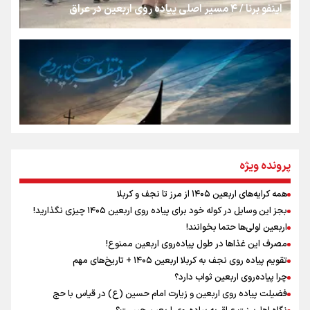
اینفو برنا / ۴ مسیر اصلی پیاده روی اربعین در عراق
جمله‌ای که بغض چهارماهه را شکست؛ «آهای مردم، آقا از
تهران رفتند»
سه حسرتی که به دلم ماند
مومنِ مقتدرِ مظلوم
پرونده ویژه
همه کرایه‌های اربعین ۱۴۰۵ از مرز تا نجف و کربلا
اینفو برنا / توصیه‌هایی طلایی برای پیاده روی اربعین
بجز این وسایل در کوله خود برای پیاده روی اربعین ۱۴۰۵ چیزی نگذارید!
نگاه تمدنی رهبر شهید به فضای مجازی
اربعین اولی‌ها حتما بخوانند!
مصرف این غذاها در طول پیاده‌روی اربعین ممنوع!
تقویم پیاده روی نجف به کربلا اربعین ۱۴۰۵ + تاریخ‌های مهم
چرا پیاده‌روی اربعین ثواب دارد؟
رابطه کارگر و کارفرما در اندیشه رهبر شهید: از تضاد به
زوجیت
فضیلت پیاده روی اربعین و زیارت امام حسین (ع) در قیاس با حج