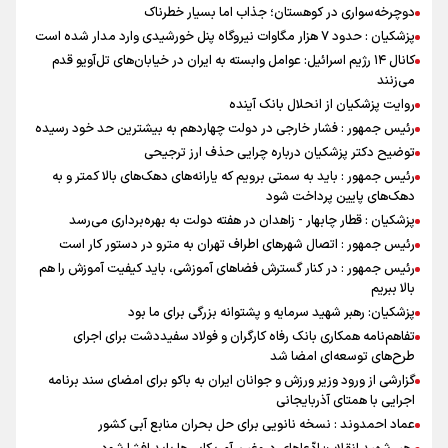
دوچرخه‌سواری در کوهستان؛ جذاب اما بسیار خطرناک
پزشکیان : حدود ۷ هزار مگاوات نیروگاه پنل خورشیدی وارد مدار شده است
کانال ۱۴ رژیم اسرائیل: عوامل وابسته به ایران در خیابان‌های تل‌آویو قدم
می‌زنند
روایت پزشکیان از انحلال بانک آینده
رئیس جمهور : فشار خارجی در دولت چهاردهم به بیشترین حد خود رسیده
توضیح دکتر پزشکیان درباره چرایی حذف ارز ترجیحی
رئیس جمهور : باید به سمتی برویم که یارانه‌های دهک‌های بالا کمتر و به
دهک‌های پایین پرداخت شود
پزشکیان : قطار چابهار - زاهدان در هفته دولت به بهره‌برداری می‌رسد
رئیس جمهور : اتصال شهرهای اطراف تهران به مترو در دستور کار است
رئیس جمهور : در کنار گسترش فضاهای آموزشی، باید کیفیت آموزش را هم
بالا ببریم
پزشکیان: رهبر شهید سرمایه و پشتوانه بزرگی برای ما بود
تفاهم‌نامه همکاری بانک رفاه کارگران و فولاد سفیددشت برای اجرای
طرح‌های توسعه‌ای امضا شد
گزارشی از ورود وزیر ورزش و جوانان ایران به باکو برای امضای سند برنامه
اجرایی با همتای آذربایجانی
عماد احمدوند : نسخه نانویی برای حل بحران منابع آبی کشور