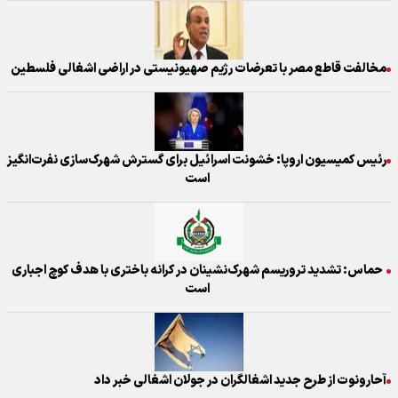
مخالفت قاطع مصر با تعرضات رژیم صهیونیستی در اراضی اشغالی فلسطین
رئیس کمیسیون اروپا: خشونت اسرائیل برای گسترش شهرک‌سازی نفرت‌انگیز
است
حماس: تشدید تروریسم شهرک‌نشینان در کرانه باختری با هدف کوچ اجباری
است
آحارونوت از طرح جدید اشغالگران در جولان اشغالی خبر داد