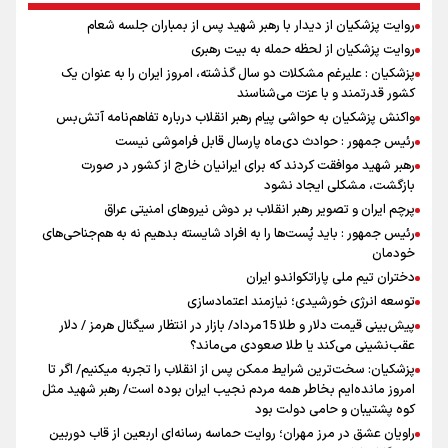
روایت پزشکیان از دیدار با رهبر شهید پس از بمباران جلسه شعام
روایت پزشکیان از لحظه حمله به بیت رهبری
پزشکیان : علیرغم مشکلات دو سال گذشته، امروز ایران را به عنوان یک
کشور قدرتمند و با عزت می‌شناسند
واکنش پزشکیان به حواشی پیام رهبر انقلاب درباره تفاهم‌نامه آتش‌بس
رئیس جمهور : حوادث دی‌ماه پارسال قابل فراموشی نیست
رهبر شهید موافقت کردند که برای ایرانیان خارج از کشور در صورت
بازگشت، مشکلی ایجاد نشود
پرچم ایران و تصویر رهبر انقلاب بر دوش نیروهای امنیتی عراق
رئیس جمهور : باید پُست‌ها را به افراد شایسته بدهیم نه به هم‌جناحی‌های
خودمان
دختران تیم ملی پاراتکواندو ایران
توسعه انرژی خورشیدی؛ نیازمند اعتمادسازی
پیش‌بینی قیمت دلار و طلا 15مرداد/ بازار در انتظار سیگنال هرمز / دلار
عقب‌نشینی می‌کند یا طلا صعودی می‌ماند؟
پزشکیان: سخت‌ترین شرایط ممکن پس از انقلاب را تجربه میکنیم/ اگر تا
امروز مانده‌ایم بخاطر همه‌ مردم نجیب ایران بوده است/ رهبر شهید مثل
کوه پشتیبان و حامی دولت بود
راویان عشق در مرز مهران؛ روایت حماسه‌ رسانه‌ای اربعین از قاب دوربین