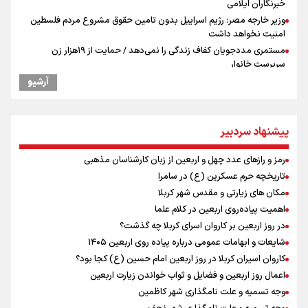
خبرنگاران ایلامی
وزیر خارجه مصر: رژیم اسراییل بدون تامین حقوق مشروع مردم فلسطین
امنیت نخواهد داشت
مستمری مددجویان کفاف زندگی را نمی‌دهد / حمایت از ۱۹هزار زن‌
سرپرست خانوار
فیدان: حماس به تعهدات خود عمل کرد، امّا اسرائیل برنامه‌ای برای صلح
آرشیو
ندارد
نشست وزیران خارجه مصر، ترکیه، پاکستان و عربستان با محوریت تحولات
منطقه
پیشنهاد سردبیر
ارائه بیش از ۲ میلیون خدمات بهداشتی-درمانی به زائران اربعین
معاون وزیر خارجه : مذاکره نه معجزه است و نه خیانت
رمز و رازهای عدد چهل و اربعین از زبان کارشناسان مذهبی
پخش قسمت اول گفت‌وگوی رئیس‌جمهور بعد از خبر ۲۲
تاریخچه حرم عسکرین (ع) در سامرا
ازهوش مصنوعی تا طلای مجازی/ شجیع: با نگاه بدبینانه هم نتایج هانگژو
مکان های زیارتی و مقدس شهر کربلا
را در ناگویا تکرار می‌کنیم+ فیلم
اهمیت پیاده‌روی اربعین در کلام علما
ارتش در آمادگی کامل قرار دارد/ توان رزم ارتش بی وقفه در حال ارتقا است
در روز اربعین بر کاروان اسرای کربلا چه گذشت؟
پزشکیان: رهبر شهید سرمایه و پشتوانه بزرگی برای ما بود
شایعات و ابهامات عمومی درباره پیاده روی اربعین ۱۴۰۵
گزارشی از ورود وزیر ورزش و جوانان ایران به باکو برای امضای سند برنامه
کاروان اسیران کربلا در روز اربعین امام حسین (ع) کجا بود؟
اجرایی با همتای آذربایجانی
اعمال روز اربعین و فضایل و ثواب خواندن زیارت اربعین
امیررضا غلامی، ملی پوش تکواندو : تمرکزم روی مسابقات پاکستان است نه
وجه تسمیه و علت نامگذاری شهر کاظمین
بازی های آسیایی