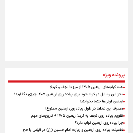
اینفو برنا / ۴ مسیر اصلی پیاده روی اربعین در عراق
جمله‌ای که بغض چهارماهه را شکست؛ «آهای مردم، آقا از
تهران رفتند»
سه حسرتی که به دلم ماند
مومنِ مقتدرِ مظلوم
پرونده ویژه
همه کرایه‌های اربعین ۱۴۰۵ از مرز تا نجف و کربلا
اینفو برنا / توصیه‌هایی طلایی برای پیاده روی اربعین
بجز این وسایل در کوله خود برای پیاده روی اربعین ۱۴۰۵ چیزی نگذارید!
نگاه تمدنی رهبر شهید به فضای مجازی
اربعین اولی‌ها حتما بخوانند!
مصرف این غذاها در طول پیاده‌روی اربعین ممنوع!
تقویم پیاده روی نجف به کربلا اربعین ۱۴۰۵ + تاریخ‌های مهم
چرا پیاده‌روی اربعین ثواب دارد؟
رابطه کارگر و کارفرما در اندیشه رهبر شهید: از تضاد به
زوجیت
فضیلت پیاده روی اربعین و زیارت امام حسین (ع) در قیاس با حج