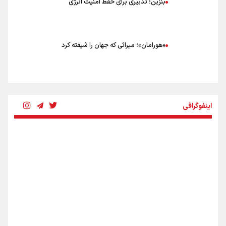
بنزین؛ تدبیری برای حفظ امنیت انرژی
«هورامان»؛ میراثی که جهان را شیفته کرد
شکستگیِ بزرگ؛ روایتِ یک استخوان، یک نسل، یک توهم!
اینفوگرافی
رسانه ملی و حق مردم برای شنیدن صدای رئیس‌جمهوری
روایت ایران از کنار مردم
از طلوع خیابان‌ها تا غروب اشک