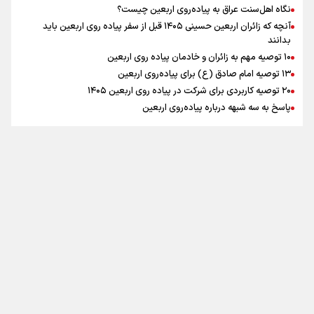
نگاه اهل‌سنت عراق به پیاده‌روی اربعین چیست؟
آنچه که زائران اربعین حسینی ۱۴۰۵ قبل از سفر پیاده روی اربعین باید
بدانند
۱۰ توصیه مهم به زائران و خادمان پیاده روی اربعین
اینفو برنا / جدول کامل فاصله مرز شلمچه تا شهرهای زیارتی
۱۳ توصیه امام صادق (ع) برای پیاده‌روی اربعین
۲۰ توصیه کاربردی برای شرکت در پیاده روی اربعین ۱۴۰۵
عراق
پاسخ به سه‌ شبهه درباره پیاده‌روی اربعین
تماس با ما
|
درباره ما
|
پیوندها
|
آرشیو
|
عضویت در خبرنامه
|
آب و هوا
|
اوقات شرعی
|
نظرسنجی
اینفو برنا/ میزان مالیات بر ارزش افزوده چقدر است؟
تمام حقوق برای خبرگزاری برنا محفوظ است. استفاده از مطالب با ذکر منبع