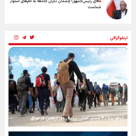
آقای رئیس‌جمهور! چشمان نگران جامعه به گام‌های استوار
شماست
چرخه تندروی در برابر آرمان مشروطه
اینفوگرافی
بنزین؛ تدبیری برای حفظ امنیت انرژی
«هورامان»؛ میراثی که جهان را شیفته کرد
شکستگیِ بزرگ؛ روایتِ یک استخوان، یک نسل، یک توهم!
اینفو برنا / ۴ مسیر اصلی پیاده روی اربعین در عراق
رسانه ملی و حق مردم برای شنیدن صدای رئیس‌جمهوری