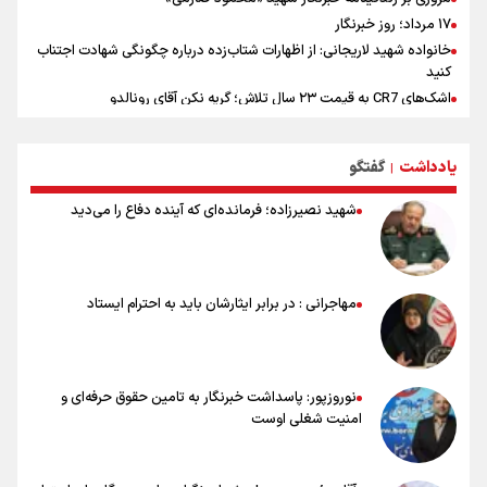
۱۷ مرداد؛ روز خبرنگار
خانواده شهید لاریجانی: از اظهارات شتاب‌زده درباره چگونگی شهادت اجتناب
کنید
اشک‌های CR7 به قیمت ۲۳ سال تلاش؛ گریه نکن آقای رونالدو
حیدری: افزایش تیم‌های جام جهانی هم سود داشت و هم ضرر/ تیم ملی در
جام جهانی مردود نشد
یادداشت
گفتگو
|
تلاش مدام برای زنده نگه داشتن هنر ایرانی
نصرتی: پاسخ بیرانوند سنخیتی با صحبت‌های علی دایی نداشت/
شهید نصیرزاده؛ فرمانده‌ای که آینده دفاع را می‌دید
ملی‌پوشان نباید از خودشان تعریف کنند!
خلعتبری: جای دو سه نفر در جام جهانی خالی بود/ تیم ملی نیاز به تغییر
نسل دارد/ دوست دارم آرژانتین قهرمان شود
شاهرخی: اندازه داشته‌هایمان از بازار جام جهانی برداشت کردیم/ دودستی
مهاجرانی : در برابر ایثارشان باید به احترام ایستاد
سرنوشت صعود را به تیم‌های دیگر سپردیم
عالمی: جام جهانی از مرحله حذفی جان گرفت/ درباره شیوه بازی تیم ملی
نقد وجود دارد
نوروزپور: پاسداشت خبرنگار به تامین حقوق حرفه‌ای و
امنیت شغلی اوست