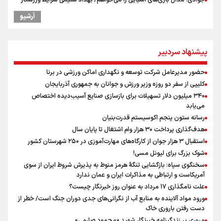
جوادی: مدال بازی‌های آسیایی را می‌خواهم/ بهداد سلیمی شرایط ورزشکار
را درک می‌کند
آرشیو
گرامیداشت روز خبرنگار در شیراز
گرامیداشت روز خبرنگار
سخنگوی سپاه: بازگشایی تنگۀ هرمز منوط به پذیرش شروط ایران از سوی
پیشنهاد سردبیر
آمریکاست و ارتباطی به مذاکرات ایران و عمان ندارد
ونس: در حال کار بر روی ایجاد یک سیستم ناوبری امن هستیم
حضور مدیرعامل شرکت توسعه و نگهداری اماکن ورزشی در برنا
علی‌نژاد در مراسم انجمن ورزشی نویسان در روز خبرنگار : رسانه‌های خبری
کلیپی از سفر دو روزه وزیر ورزش و جوانان به جمهوری آذربایجان
در سال گذشته تا به امروز اتفاقات بزرگی را رقم زدند
۳۴۰ میلیون دلار تسهیلات برای بازسازی صنایع آسیب‌دیده اختصاص
سیدمناف هاشمی در مراسم انجمن ورزشی نویسان : قدردان زحمات اهالی
می‌یابد
رسانه به ویژه ورزشی نویسان هستیم
رسانه ستون پنجم اکوسیستم قدرت‌بنیان
فوران یک آتشفشان قدرتمند در جنوب غربی کلمبیا
هدف‌گذاری پرداخت ۳۰ هزار وام اشتغال تا پایان سال
استقبال ۳ هزار جوان از کارگاه‌های مهارت‌آموزی در ۲۵۰ شهرستان کشور
شوک بزرگ برای لیونل مسی!
سخنگوی سپاه: بازگشایی تنگۀ هرمز منوط به پذیرش شروط ایران از سوی
آمریکاست و ارتباطی به مذاکرات ایران و عمان ندارد
علت نامگذاری ۱۷ مرداد به عنوان روز خبرنگار چیست؟
ورود مواد آلاینده به منابع آب از نگرانی‌های جدی دوران جنگ است/ خطر از
دست رفتن باروری خاک
مروری بر زندگینامه خبرنگار شهید «محمود صارمی»