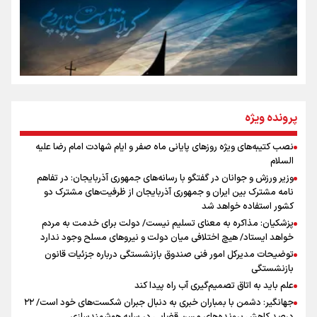
روایت ایران از کنار مردم
از طلوع خیابان‌ها تا غروب اشک
پرونده ویژه
نصب کتیبه‌های ویژه روزهای پایانی ماه صفر و ایام شهادت امام رضا علیه
اینفو برنا / توصیه‌هایی طلایی برای پیاده روی اربعین
السلام
جمله‌ای که بغض چهارماهه را شکست؛ «آهای مردم، آقا از
وزیر ورزش و جوانان در گفتگو با رسانه‌های جمهوری آذربایجان: در تفاهم
تهران رفتند»
نامه مشترک بین ایران و جمهوری آذربایجان از ظرفیت‌های مشترک دو
کشور استفاده خواهد شد
پزشکیان: مذاکره به معنای تسلیم نیست/ دولت برای خدمت به مردم
سه حسرتی که به دلم ماند
خواهد ایستاد/ هیچ اختلافی میان دولت و نیروهای مسلح وجود ندارد
توضیحات مدیرکل امور فنی صندوق بازنشستگی درباره جزئیات قانون
بازنشستگی
علم باید به اتاق تصمیم‌گیری آب راه پیدا کند
جهانگیر: دشمن با بمباران خبری به دنبال جبران شکست‌های خود است/ ۲۲