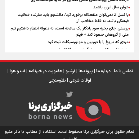
درصد کاهش پرونده‌های مسن قضایی در سایه هوشمندسازی
اینفو برنا / جدول کامل فاصله مرز شلمچه تا شهرهای زیارتی
جوان سال ایران باشید
عراق
با نسل Z نمی‌توان منفعلانه برخورد کرد/ دانشجو باید سازنده فعالیت
فرهنگی باشد، نه فقط مخاطب آن
یوسفی: جای بخیه سرم یادگار یک سانحه است، نه دعوا!/ انتظار داشتیم تیم
ملی از گروهش صعود کند + فیلم
مردی که تاریخ را با دوربین و موتورسیکلت ثبت کرد
رابرت دنیرو: کشور من دیگر دوست‌داشتنی نیست
دبیر فدراسیون بولینگ و بیلیارد: از رسانه ملی انتظار حمایت داریم/ در
انتظار حضور تیم‌های بزرگ مثل استقلال در لیگ هستیم
تورم ۵۸ درصدی معدن / وقتی هزینه استخراج از توان قیمت‌گذاری سبقت
تماس با ما
|
درباره ما
|
پیوندها
|
آرشیو
|
عضویت در خبرنامه
|
آب و هوا
|
می‌گیرد/ رشد ۳۰۰ تا ۴۰۰ درصدی مواد ناریه
اوقات شرعی
|
نظرسنجی
اینفو برنا/ میزان مالیات بر ارزش افزوده چقدر است؟
تمام حقوق برای خبرگزاری برنا محفوظ است. استفاده از مطالب با ذکر منبع