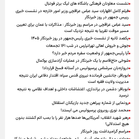
نشست معاونان فرهنگی باشگاه های لیگ برتر فوتبال
فیلم کامل اظهارات سید عباس عراقچی وزیر امور خارجه در نشست خبری
رییس جمهور در روز خبرنگار
سید عباس عراقچی در مراسم روز خبرنگار : مذاکرات با عمان برای تعیین
مسیر موقت تقریبا به نتیجه نزدیک است
یکصد ثانیه از نشست خبری رئیس‌جمهور در روز خبرنگار ۱۴۰۵
جوش و خروش اهالی تهرانپارس در شب ۱۶۱ تجمعات
آیا رئیس‌جمهور از وضعیت سفره مردم خبر دارد؟
شوخی حاج‌قاسم با یک خبرنگار در عملیات آزادسازی بوکمال
دروازه‌بان سرشناس پرسپولیس در آستانه فسخ قرارداد!
ابوباقر، جانشین فرمانده نیروی قدس سپاه: اقتدار دفاعی ایران نتیجه
مدیریت ولایت فقیه است
ابوباقر: دشمن در براندازی، اغتشاشات داخلی و اهداف نظامی به نتیجه
نرسید
رونمایی از شماره پیراهن جدید بازیکنان استقلال
محمد نوری روبروی پرسپولیس می ایستد!
رهبر شهید انقلاب: آمریکایی‌ها صدها هزار نفر را با بمب اتم کشتند بدون
هیچ استدلالی!
مراسم گرامیداشت روز خبرنگار