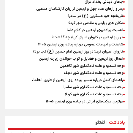
کانادا دو مظنون تیراندازی در نزدیکی کنسولگری آمریکا را بازداشت کرد
جاهای دیدنی بغداد عراق
رادین زینالی، ملی پوش تکواندو : قدم به قدم تلاش می کنم تا به طلای
رمز و رازهای عدد چهل و اربعین از زبان کارشناسان مذهبی
المپیک برسم
تاریخچه حرم عسکرین (ع) در سامرا
نصیری: امیدوارم با خوشرنگ‌ترین مدال‌ها به ایران برگردیم/ حضور شهاب
مکان های زیارتی و مقدس شهر کربلا
حسینی در اردو به تیم انگیزه می‌دهد/ امیدوارم پرسپولیس فصل موفقی
اهمیت پیاده‌روی اربعین در کلام علما
داشته باشد
در روز اربعین بر کاروان اسرای کربلا چه گذشت؟
اردوی تیم ملی تکواندو
شایعات و ابهامات عمومی درباره پیاده روی اربعین ۱۴۰۵
دانیال شه‌بخش: اردوی ازبکستان کیفیت فنی تیم ملی را بالا برد/ برای
کاروان اسیران کربلا در روز اربعین امام حسین (ع) کجا بود؟
مدال ناگویا باید قهرمانان جهان و المپیک را شکست دهیم
اعمال روز اربعین و فضایل و ثواب خواندن زیارت اربعین
وجه تسمیه و علت نامگذاری شهر کاظمین
وجه تسمیه و علت نامگذاری شهر نجف
راهنمای کامل درباره مسیر پیاده روی اربعین از طریق العلماء
وجه تسمیه و علت نامگذاری شهر سامرا
وجه تسمیه و علت نامگذاری شهر کربلا
بهترین موکب‌های ایرانی در پیاده روی اربعین ۱۴۰۵
توصیه هایی مهم برای پیچ خوردگی پا در پیاده روی اربعین
خطرات پیاده روی اربعین/ ۷ راهنمایی برای سفری ایمن و معنوی
یادداشت
گفتگو
۲۰ نکته دوستانه درباره پیاده روی اربعین و عراقی ها
|