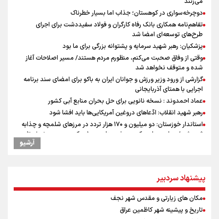
می‌زنند
دوچرخه‌سواری در کوهستان؛ جذاب اما بسیار خطرناک
تفاهم‌نامه همکاری بانک رفاه کارگران و فولاد سفیددشت برای اجرای
طرح‌های توسعه‌ای امضا شد
پزشکیان: رهبر شهید سرمایه و پشتوانه بزرگی برای ما بود
وقتی از وفاق صحبت می‌کنم، منظورم مردم هستند/ مسیر اصلاحات آغاز
شده و متوقف نخواهد شد
گزارشی از ورود وزیر ورزش و جوانان ایران به باکو برای امضای سند برنامه
اجرایی با همتای آذربایجانی
عماد احمدوند : نسخه نانویی برای حل بحران منابع آبی کشور
رهبر شهید انقلاب: ادّعاهای دروغین آمریکایی‌ها باید افشا شود
استاندار خوزستان: دو میلیون و ۱۷۰ هزار تردد در مرزهای شلمچه و چذابه
ثبت شد / برپایی هزار موکب در خوزستان و ۱۰۰ موکب در مسیر نجف تا
آرشیو
کربلا
یحیی سریع: در عملیاتی گسترده تجمعات نظامی وابسته به عربستان را
هدف قرار دادیم
پیشنهاد سردبیر
جابجایی مرکز ثقل اقتصاد جهان انجام شد/ فرصت طلایی برای اقتصاد
ایران +نمودار
مکان های زیارتی و مقدس شهر نجف
امیررضا غلامی، ملی پوش تکواندو : تمرکزم روی مسابقات پاکستان است نه
بازی های آسیایی
تاریخ و پیشینه شهر کاظمین عراق