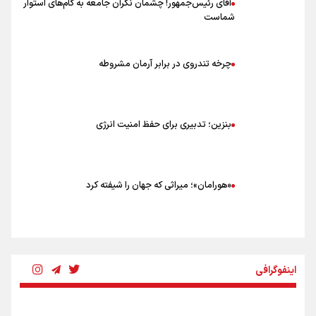
آقای رئیس‌جمهور! چشمان نگران جامعه به گام‌های استوار
شماست
چرخه تندروی در برابر آرمان مشروطه
بنزین؛ تدبیری برای حفظ امنیت انرژی
«هورامان»؛ میراثی که جهان را شیفته کرد
شکستگیِ بزرگ؛ روایتِ یک استخوان، یک نسل، یک توهم!
اینفوگرافی
رسانه ملی و حق مردم برای شنیدن صدای رئیس‌جمهوری