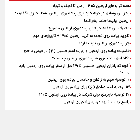
همه کرایه‌های اربعین ۱۴۰۵ از مرز تا نجف و کربلا
اینفو برنا / توصیه‌هایی طلایی برای پیاده روی اربعین
بجز این وسایل در کوله خود برای پیاده روی اربعین ۱۴۰۵ چیزی نگذارید!
نگاه تمدنی رهبر شهید به فضای مجازی
اربعین اولی‌ها حتما بخوانند!
مصرف این غذاها در طول پیاده‌روی اربعین ممنوع!
تقویم پیاده روی نجف به کربلا اربعین ۱۴۰۵ + تاریخ‌های مهم
چرا پیاده‌روی اربعین ثواب دارد؟
رابطه کارگر و کارفرما در اندیشه رهبر شهید: از تضاد به
زوجیت
فضیلت پیاده روی اربعین و زیارت امام حسین (ع) در قیاس با حج
نگاه اهل‌سنت عراق به پیاده‌روی اربعین چیست؟
آنچه که زائران اربعین حسینی ۱۴۰۵ قبل از سفر پیاده روی اربعین باید
بدانند
۱۰ توصیه مهم به زائران و خادمان پیاده روی اربعین
اینفو برنا / جدول کامل فاصله مرز شلمچه تا شهرهای زیارتی
۱۳ توصیه امام صادق (ع) برای پیاده‌روی اربعین
۲۰ توصیه کاربردی برای شرکت در پیاده روی اربعین ۱۴۰۵
عراق
پاسخ به سه‌ شبهه درباره پیاده‌روی اربعین
تماس با ما
|
درباره ما
|
پیوندها
|
آرشیو
|
عضویت در خبرنامه
|
آب و هوا
|
اوقات شرعی
|
نظرسنجی