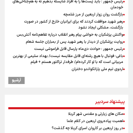
رئیس جمهور : باید پُست‌ها را به افراد شایسته بدهیم نه به هم‌جناحی‌های
خودمان
بازگشت روان زوار اربعین از مرز شلمچه
رهبر شهید موافقت کردند که برای ایرانیان خارج از کشور در صورت
بازگشت، مشکلی ایجاد نشود
واکنش پزشکیان به حواشی پیام رهبر انقلاب درباره تفاهم‌نامه آتش‌بس
روایت پزشکیان از دیدار با رهبر شهید پس از بمباران جلسه شعام
رئیس جمهور : حوادث دی‌ماه پارسال قابل فراموشی نیست
باغی: فوتبال با هیچ رشته‌ای قابل مقایسه نیست/ بهداد سلیمی از بهترین
مربیانی است که با او کار کرده‌ام/ طرفدار تراکتور هستم + فیلم
اردوی تیم ملی پاراتکواندو دختران
عملیات تجهیز کتابخانه روستای هدف گردشگری ریاب به پایان رسید
آرشیو
ترس نتانیاهو از ترور
ارتش صهیونیستی زمین‌های کشاورزی در جنوب لبنان را به آتش کشید
فرود یک بالگرد در بیمارستان رمبام در حیفای اشغالی در پی هلاکت ۲
پیشنهاد سردبیر
نظامی صهیونیست و زخمی شدن ۷ نظامی دیگر
پزشکیان: فلسطین هرگز از اولویت سیاست خارجی ایران خارج نخواهد شد/
مکان های زیارتی و مقدس شهر کربلا
از هر تصمیم رهبران فلسطینی در روند مذاکرات حمایت می‌کنیم
اهمیت پیاده‌روی اربعین در کلام علما
بازگشت روان دو میلیون و هشتصد هزار زائر اربعین از مرزهای شش‌گانه
در روز اربعین بر کاروان اسرای کربلا چه گذشت؟
چه کسی باید قیمت‌ها را تعیین کند؟