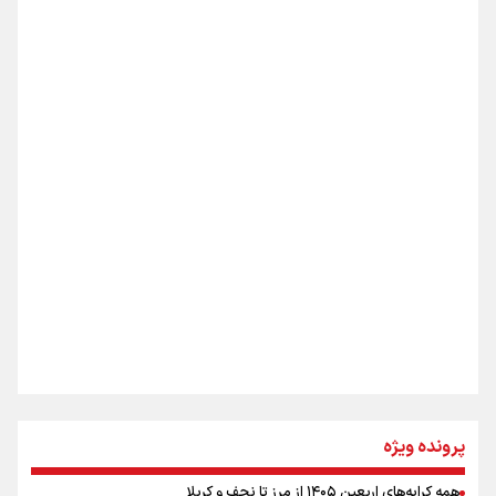
از طلوع خیابان‌ها تا غروب اشک
جمله‌ای که بغض چهارماهه را شکست؛ «آهای مردم، آقا از
تهران رفتند»
اینفو برنا / ۴ مسیر اصلی پیاده روی اربعین در عراق
سه حسرتی که به دلم ماند
مومنِ مقتدرِ مظلوم
نگاه تمدنی رهبر شهید به فضای مجازی
پرونده ویژه
همه کرایه‌های اربعین ۱۴۰۵ از مرز تا نجف و کربلا