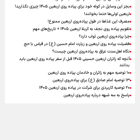
اینفو برنا / توصیه‌هایی طلایی برای پیاده روی اربعین
بجز این وسایل در کوله خود برای پیاده روی اربعین ۱۴۰۵ چیزی نگذارید!
رابطه کارگر و کارفرما در اندیشه رهبر شهید: از تضاد به
اربعین اولی‌ها حتما بخوانند!
زوجیت
مصرف این غذاها در طول پیاده‌روی اربعین ممنوع!
تقویم پیاده روی نجف به کربلا اربعین ۱۴۰۵ + تاریخ‌های مهم
چرا پیاده‌روی اربعین ثواب دارد؟
اقتدار علمی و استقلال ملی؛ میراث رهبر شهید که با خون
ماندگار شد
فضیلت پیاده روی اربعین و زیارت امام حسین (ع) در قیاس با حج
نگاه اهل‌سنت عراق به پیاده‌روی اربعین چیست؟
آنچه که زائران اربعین حسینی ۱۴۰۵ قبل از سفر پیاده روی اربعین باید
بدانند
۱۰ توصیه مهم به زائران و خادمان پیاده روی اربعین
اینفو برنا / جدول کامل فاصله مرز شلمچه تا شهرهای زیارتی
۱۳ توصیه امام صادق (ع) برای پیاده‌روی اربعین
۲۰ توصیه کاربردی برای شرکت در پیاده روی اربعین ۱۴۰۵
عراق
پاسخ به سه‌ شبهه درباره پیاده‌روی اربعین
تماس با ما
|
درباره ما
|
پیوندها
|
آرشیو
|
عضویت در خبرنامه
|
آب و هوا
|
اوقات شرعی
|
نظرسنجی