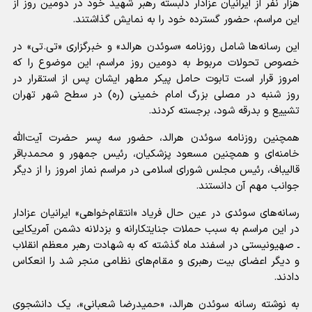
هزار نفر از ایرانیان عزادار دلبسته رهبر شهید خود در دومین روز از
این مراسم، حضور گسترده خود را به نمایش گذاشتند.
این رسانه‌ها شامل روزنامه «سوئدن هرالد» و خبرگزاری «تی‌.تی» در
خصوص تحولات مربوط به دومین روز مراسم، این موضوع را که
امروز قرار است تابوت حامل پیکر مطهر ایشان پس از استقرار در
روز شنبه در مصلی بزرگ امام خمینی (ره) در سطح شهر تهران
تشییع و بدرقه شود، برجسته کردند.
همچنین روزنامه سوئدن هرالد، حضور سه پسر حضرت آیت‌الله
خامنه‌ای و همچنین مسعود پزشکیان، رئیس جمهور و محمدباقر
قالیباف، رئیس مجلس شورای اسلامی در مراسم نماز امروز را از دیگر
جوانب مهم آن دانستند.
رسانه‌های سوئدی در عین حال فریاد «انتقام‌خواهی» ایرانیان عزادار
در این مراسم به سبب حملات جنایتکارانه و بزدلانه دشمن آمریکایی‌
ـ صهیونیستی در اسفند ماه گذشته که به شهادت رهبر معظم انقلاب
و دیگر اعضای بیت رهبری و مقام‌های نظامی منجر شد را انعکاس
دادند.
به نوشته رسانه سوئدن هرالد، «حمیدرضا شعبانی»، یک دانشجوی