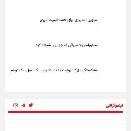
بنزین؛ تدبیری برای حفظ امنیت انرژی
«هورامان»؛ میراثی که جهان را شیفته کرد
شکستگیِ بزرگ؛ روایتِ یک استخوان، یک نسل، یک توهم!
رسانه ملی و حق مردم برای شنیدن صدای رئیس‌جمهوری
اینفوگرافی
روایت ایران از کنار مردم