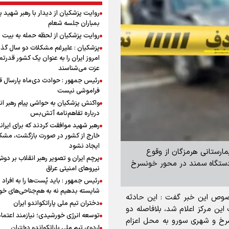
روایت پزشکیان از دیدار با رهبر شهید 
بمباران جلسه شعام
روایت پزشکیان از لحظه حمله به بیت 
پزشکیان : علیرغم مشکلات دو سال گذ
امروز ایران را به عنوان یک کشور قدرتمن
عزت می‌شناسند
رئیس جمهور : حوادث دی‌ماه پارسال ق
فراموشی نیست
واکنش پزشکیان به حواشی پیام رهبر ان
درباره تفاهم‌نامه آتش‌بس
رهبر شهید موافقت کردند که برای ایران
خارج از کشور در صورت بازگشت، مشک
ایجاد نشود
مارستانی هرمزگان از وقوع
پرچم ایران و تصویر رهبر انقلاب بر دو
یان دو دستگاه خودرو پژو ۴۰۵ و یک دستگاه سمند در محور خونسرخ
نیروهای امنیتی عراق
رئیس جمهور : باید پُست‌ها را به افراد
شایسته بدهیم نه به هم‌جناحی‌های خ
خصوص این خبر گفت : این حادثه
دختران تیم ملی پاراتکواندو ایران
باطات این مرکز اعلام شد، بلافاصله دو
توسعه انرژی خورشیدی؛ نیازمند اعتما
سرخ و شهری سورو به محل اعزام
اردوی تیم ملی پاراتکواندو دختران