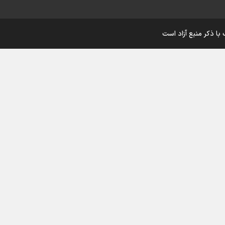
اینفو برنا/ درخشش سفیران اقتد
با ذکر منبع آزاد است
در بازی‌های همبستگی کشورها
اسلامی
اینفوبرنا/ دستاوردهای وزارت 
و جوانان در توسعه ورزش بانوان
اینفو برنا/ عملکرد دختران ایران 
بازی‌های آسیایی جوانان ۲۰۲۵