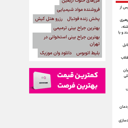
مرزهای خلوت اربعین
پس از
فروشنده مواد شیمیایی
پخش زنده فوتبال
رزرو هتل کیش
رهبری
شته،
بهترین جراح بینی ترمیمی
د و با
بهترین جراح بینی استخوانی در
تهران
ابل
بلیط اتوبوس
دانلود وان موزیک
قلاب
یان
لی
ش
ودمان
دسازی