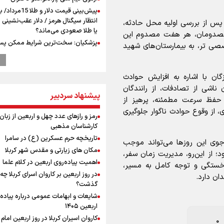
پیش‌بینی قیمت دلار و طلا 
انتظار سیگنال هرمز / دلار عقب‌نشینی 
پس از بررسی اولیه محل حادثه،
یا طلا صعودی می‌ماند؟
 مصدومان، هر هفت مصدوم این
پزشکیان: سخت‌ترین شرایط ممکن پس
صی تر، به بیمارستان‌های شهید
انقلاب را تجربه میکنیم/ اگر تا امروز مان
بخاطر همه‌ مردم نجیب ایران بوده اس
رهبر شهید مثل کوه پشتیبان و حامی 
ان با اشاره به افزایش حوادث
بود
ناشی از تصادفات، از رانندگان
پیشنهاد سردبیر
راویان عشق در مرز مهران؛ روایت حماس
، حفظ سرعت مطمئنه، پرهیز از
رسانه‌ای اربعین از قاب دوربین خبرنگارا
 از وقوع حوادث ناگوار جلوگیری
ایلامی
رمز و رازهای عدد چهل و اربعین از زبان
کارشناسان مذهبی
ترس نتانیاهو از ترور
تاریخچه حرم عسکرین (ع) در سامرا
فرود یک بالگرد در بیمارستان رمبام در
وی این روزها می‌تواند موجب
اشغالی در پی هلاکت ۲ نظامی
مکان های زیارتی و مقدس شهر کربلا
 از این‌رو، مدیریت زمان سفر،
زخمی شدن ۷ نظامی دیگر
اهمیت پیاده‌روی اربعین در کلام علما
خستگی و توجه کامل به مسیر،
ارتش صهیونیستی زمین‌های کشاورزی 
در روز اربعین بر کاروان اسرای کربلا چه
ن دارد.
جنوب لبنان را به آتش کشید
گذشت؟
چه کسی باید قیمت‌ها را تعیین کند؟
شایعات و ابهامات عمومی درباره پیاده
وزیر خارجه مصر: رژیم اسراییل بدون ت
اربعین ۱۴۰۵
حقوق مشروع مردم فلسطین امنیت ن
کاروان اسیران کربلا در روز اربعین اما
0