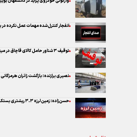
واژگونی خودروی پراید در دانسفهان بوی
انفجار کنترل‌شده مهمات عمل نکرده در 
توقیف ۳ شناور حامل کالای قاچاق در میناب
نصیری برازنده: بازگشت زائران هرمزگانی از ۱۵ تا ۱۹ تیر انجام می‌ش
حسن‌زاده: زمین‌لرزه ۳.۳ ریشتری بستک خسارتی نداشت