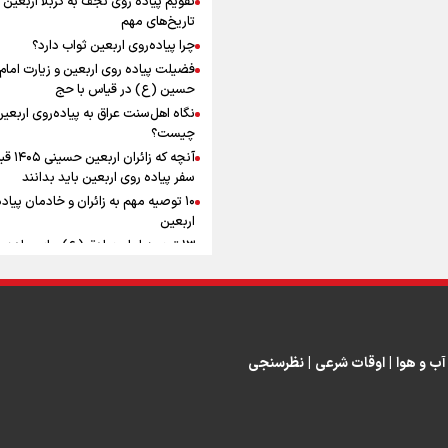
ماندگار شد
افزوده چقدر است؟
تاریخ‌های مهم
چرا پیاده‌روی اربعین ثواب دارد؟
فضیلت پیاده روی اربعین و زیارت امام
حسین (ع) در قیاس با حج
نگاه اهل‌سنت عراق به پیاده‌روی اربعی
اینفوبرنا/ سقف معافیت مالیاتی
چیست؟
آنچه که زائران ار
حقوق کارکنان دولت و بازنشست
سفر پیاده روی اربعین باید بدانند
در بودجه ۱۴۰۵ چقدر است؟
۱۰ توصیه مهم به زائران و خادمان پیاد
اربعین
۱۳ توصیه امام صادق (ع) برای پیاده‌ر
اربعین
۲۰ توصیه کاربردی برای شرکت در پیاد
اینفوبرنا/ حداقل حقوق
اربعین ۱۴۰۵
پاسخ به سه‌ شبهه درباره پیاده‌روی ارب
بازنشستگان کشوری و لشکری د
آب و هوا
|
اوقات شرعی
|
نظرسنجی
لایحه بودجه سال ۱۴۰۵ چقدر است؟