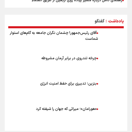
راهنمای کامل درباره مسیر پیاده روی اربعین از طریق العلماء
وجه تسمیه و علت نامگذاری شهر سامرا
وجه تسمیه و علت نامگذاری شهر کربلا
یادداشت
گفتگو
بهترین موکب‌های ایرانی در پیاده روی اربعین ۱۴۰۵
|
آقای رئیس‌جمهور! چشمان نگران جامعه به گام‌های استوار
شماست
چرخه تندروی در برابر آرمان مشروطه
بنزین؛ تدبیری برای حفظ امنیت انرژی
«هورامان»؛ میراثی که جهان را شیفته کرد