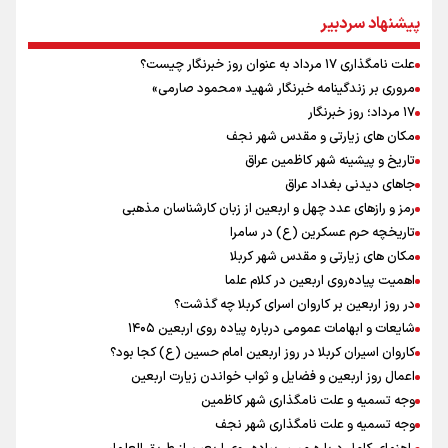
بازدید وزیر ورزش ایران از مجموعه ملی تیراندازی باکو یکی از مجهزترین
پیشنهاد سردبیر
مراکز تیراندازی منطقه
افزایش تعداد قربانیان تیراندازی در مدرسه تایلندی
علت نامگذاری ۱۷ مرداد به عنوان روز خبرنگار چیست؟
ورزشکاران سنگنوردی
مروری بر زندگینامه خبرنگار شهید «محمود صارمی»
یمن، ایستاده در برابر تحریم و تجاوز
۱۷ مرداد؛ روز خبرنگار
مکان های زیارتی و مقدس شهر نجف
تاریخ و پیشینه شهر کاظمین عراق
جاهای دیدنی بغداد عراق
رمز و رازهای عدد چهل و اربعین از زبان کارشناسان مذهبی
تاریخچه حرم عسکرین (ع) در سامرا
مکان های زیارتی و مقدس شهر کربلا
اهمیت پیاده‌روی اربعین در کلام علما
در روز اربعین بر کاروان اسرای کربلا چه گذشت؟
شایعات و ابهامات عمومی درباره پیاده روی اربعین ۱۴۰۵
کاروان اسیران کربلا در روز اربعین امام حسین (ع) کجا بود؟
اعمال روز اربعین و فضایل و ثواب خواندن زیارت اربعین
وجه تسمیه و علت نامگذاری شهر کاظمین
وجه تسمیه و علت نامگذاری شهر نجف