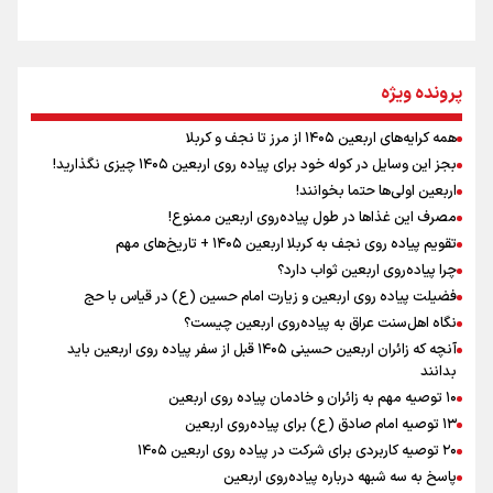
مومنِ مقتدرِ مظلوم
پرونده ویژه
همه کرایه‌های اربعین ۱۴۰۵ از مرز تا نجف و کربلا
اینفو برنا / توصیه‌هایی طلایی برای پیاده روی اربعین
بجز این وسایل در کوله خود برای پیاده روی اربعین ۱۴۰۵ چیزی نگذارید!
نگاه تمدنی رهبر شهید به فضای مجازی
اربعین اولی‌ها حتما بخوانند!
مصرف این غذاها در طول پیاده‌روی اربعین ممنوع!
تقویم پیاده روی نجف به کربلا اربعین ۱۴۰۵ + تاریخ‌های مهم
چرا پیاده‌روی اربعین ثواب دارد؟
رابطه کارگر و کارفرما در اندیشه رهبر شهید: از تضاد به
زوجیت
فضیلت پیاده روی اربعین و زیارت امام حسین (ع) در قیاس با حج
نگاه اهل‌سنت عراق به پیاده‌روی اربعین چیست؟
آنچه که زائران اربعین حسینی ۱۴۰۵ قبل از سفر پیاده روی اربعین باید
بدانند
۱۰ توصیه مهم به زائران و خادمان پیاده روی اربعین
اینفو برنا / جدول کامل فاصله مرز شلمچه تا شهرهای زیارتی
۱۳ توصیه امام صادق (ع) برای پیاده‌روی اربعین
۲۰ توصیه کاربردی برای شرکت در پیاده روی اربعین ۱۴۰۵
عراق
پاسخ به سه‌ شبهه درباره پیاده‌روی اربعین