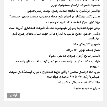
کنسرت خسوف، ارکستر سمفونیک تهران
واکنش پزشکیان به شایعه تهدید رهبری توسط رئیس‌جمهور
دلیل تأکید پزشکیان بر اجرای طرح محله‌محوری و مسجدمحوری چیست؟
پزشکیان: هرگز استعفا نداده‌ام و نخواهم داد
رهبر شهید انقلاب: بمباران هیروشیما نشانگر طبیعت استکباری آمریکا است
رئیس جمهور : هیچ دولتی به اندازه ما در جهت سیاست‌های رهبری قدم
برنداشت
تمرین تئاتر واگن ۱۵۰
نماز جمعه تهران- ۱۶ مرداد
انتشار نتایج آزمون ورودی مدارس سمپاد
ترامپ انگشت تهدید را به سمت سوئیس گرفت؛ اقتصادتان را به هم
می‌ریزم
تورم ۵۸ درصدی معدن / وقتی هزینه استخراج از توان قیمت‌گذاری سبقت
می‌گیرد/رشد ۳۰۰ تا ۴۰۰ درصدی مواد ناریه
پالایشگاه نفت اسلواکی منفجر شد
میان صعود و سقوط
وزیر ورزش و جوانان ایران از مرکز ملی جودوی جمهوری آذربایجان بازدید
آرشیو
کرد
موسی جنپو، بازیکن فصل گذشته استقلال به پانتولیکوس یونان پیوست