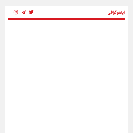
شکستگیِ بزرگ؛ روایتِ یک استخوان، یک نسل، یک توهم!
اینفوگرافی
رسانه ملی و حق مردم برای شنیدن صدای رئیس‌جمهوری
روایت ایران از کنار مردم
از طلوع خیابان‌ها تا غروب اشک
اینفو برنا / ۴ مسیر اصلی پیاده روی اربعین در عراق
جمله‌ای که بغض چهارماهه را شکست؛ «آهای مردم، آقا از
تهران رفتند»
سه حسرتی که به دلم ماند