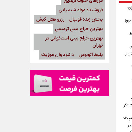
مرزهای خلوت اربعین
ان-
فروشنده مواد شیمیایی
پخش زنده فوتبال
رزرو هتل کیش
بروز
بهترین جراح بینی ترمیمی
ط
بهترین جراح بینی استخوانی در
تهران
ن
ن را
بلیط اتوبوس
دانلود وان موزیک
شانگر
م داد
در