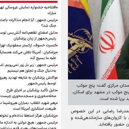
افتتاحیه جشنواره نمايش عروسكى تهر
مبارك
رئیس جمهور : آیا انجام مذاکرات باعث 
جنگ شد؟
دلیل امضای تفاهم‌نامه آتش‌بس توس
رئیس‌جمهور از زبان پزشکیان
کنسرت خسوف، ارکستر سمفونیک تهرا
پزشکیان : آمریکا تلاش می‌کند همسایگا
علیه ما بسیج کند
رئیس جمهور : زیر بار زور نمی‌رویم، اما
به‌دنبال جنگ و تجاوز هم نیستیم
واکنش پزشکیان به شایعه تهدید رهبری
توسط رئیس‌جمهور
له استان مرکزی گفت: پنج موکب
دلیل تأکید پزشکیان بر اجرای طرح
 پنج موکب در مشهد برای اسکان،
محله‌محوری و مسجدمحوری چیست؟
د برپا شده است.
رهبر شهید انقلاب: بمباران هیروشیما ن
طبیعت استکباری آمریکا است
حمدرضا رضایی در این خصوص
پزشکیان: هرگز استعفا نداده‌ام و نخواه
تان مرکزی با کاروان‌های سازماندهی‌شده و
رئیس جمهور : هیچ دولتی به اندازه ما 
حضور یافته‌اند.
جهت سیاست‌های رهبری قدم برنداشت