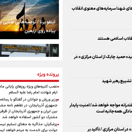
نقلاب اسلامی هستند
استخوان، یک نسل، ی
توهم!
هید«حمید چابک از استان مرکزی» در
رسانه ملی و حق مردم
اینفو برنا / توصیه‌هایی طلایی ب
شنیدن صدای رئیس‌ج
پیاده روی اربعین
 تشییع رهبر شهید
روایت ایران از کنار مر
درانه مواجه خواهد شد/ امنیت پایدار
از طلوع خیابان‌ها تا 
مادگی همه‌جانبه است
پرونده ویژه
اینفو برنا / جدول کامل فاصله م
اشک
شلمچه تا شهرهای زیارتی عراق
نصب کتیبه‌های ویژه روزهای پایانی ماه
در استان مرکزی / تأکید بر
ایام شهادت امام رضا علیه السلام
جمله‌ای که بغض چها
وزیر ورزش و جوانان در گفتگو با رسانه‌
را شکست؛ «آهای مردم، 
جمهوری آذربایجان: در تفاهم نامه مش
تهران رفتند»
بین ایران و جمهوری آذربایجان از ظرفی
ژه محرومیت‌زدایی در روستاهای
مشترک دو کشور استفاده خواهد شد
سه حسرتی که به دلم 
پزشکیان: مذاکره به معنای تسلیم نی
اینفو برنا/ میزان مالیات بر ارزش
دولت برای خدمت به مردم خواهد ایست