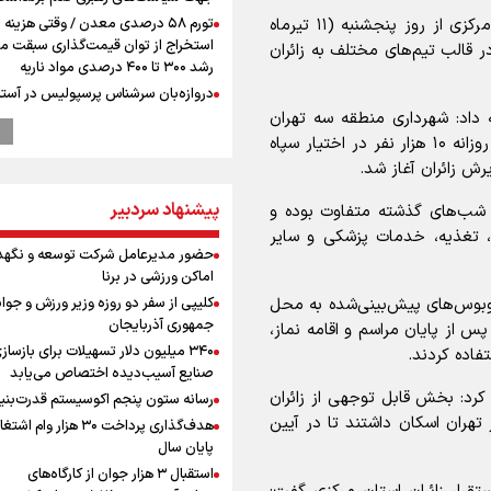
وی بیان کرد: ۳۰۰ نفر از خادمان سپاه روح‌الله استان مرکزی از روز پنجشنبه (۱۱ تیرماه
تورم ۵۸ درصدی معدن / وقتی هزینه
استخراج از توان قیمت‌گذاری سبقت می
قالب تیم‌های مختلف به زائران
رشد ۳۰۰ تا ۴۰۰ درصدی مواد ناریه
دروازه‌بان سرشناس پرسپولیس در آستا
فسخ قرارداد!
ه داد: شهرداری منطقه سه تهران
مکانی در نمایشگاه بین‌المللی تهران با ظرفیت پذیرش روزانه ۱۰ هزار نفر در اختیار سپاه
پزشکیان: مذاکره به معنای تسلیم نی
دولت برای خدمت به مردم خواهد ایست
رش زائران آغاز شد.
هیچ اختلافی میان دولت و نیروهای م
وجود ندارد
پیشنهاد سردبیر
 شب‌های گذشته متفاوت بوده و
پیش 
پذیرایی، تغذیه، خدمات پزشکی و سایر
حضور مدیرعامل شرکت توسعه و نگهد
طلا و دلار در آستانه یک تغییر مهم
اماکن ورزشی در برنا
همتی: اظهارات جدید آمریکا با ادعاهای 
توبوس‌های پیش‌بینی‌شده به محل
کلیپی از سفر دو روزه وزیر ورزش و جوان
سازگار نیست
جمهوری آذربایجان
س از پایان مراسم و اقامه نماز،
طلاق؛ زنگ خطری برای خانواده و سرمای
۳۴۰ میلیون دلار تسهیلات برای بازساز
اجتماعی
فاده کردند.
صنایع آسیب‌دیده اختصاص می‌یابد
رونمایی از شماره پیراهن جدید بازیکنا
 کرد: بخش قابل توجهی از زائران
رسانه ستون پنجم اکوسیستم قدرت‌بنی
استقلال
هران اسکان داشتند تا در آیین
هدف‌گذاری پرداخت ۳۰ هزار وام ا
افزایش شمار شهدای لبنان به چهار هزار
پایان سال
۳۳۵ شهید
استقبال ۳ هزار جوان از کارگاه‌های
محمد نوری روبروی پرسپولیس می ایس