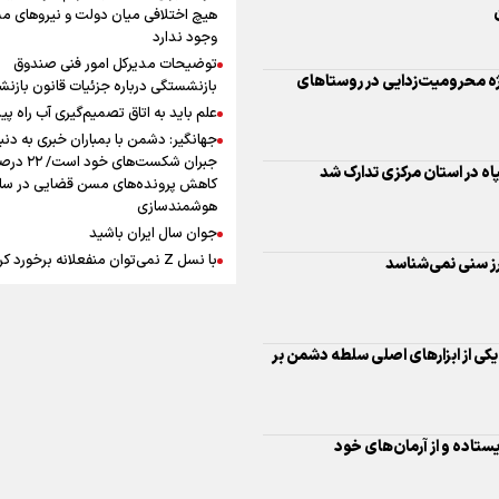
افزوده چقدر است؟
هیچ اختلافی میان دولت و نیروهای م
وجود ندارد
توضیحات مدیرکل امور فنی صندوق
بازنشستگی درباره جزئیات قانون بازن
علم باید به اتاق تصمیم‌گیری آب راه پید
رز سنی نمی‌شناسد
جهانگیر: دشمن با بمباران خبری به دنب
اینفوبرنا/ سقف معافیت مالیاتی
جبران شکست‌های خود است
حقوق کارکنان دولت و بازنشست
کاهش پرونده‌های مسن قضایی در سای
هوشمندسازی
در بودجه ۱۴۰۵ چقدر است؟
ه یکی از ابزارهای اصلی سلطه دشمن بر
جوان سال ایران باشید
با نسل Z نمی‌توان منفعلانه برخورد ک
دانشجو باید سازنده فعالیت فرهنگی ب
یستاده و از آرمان‌های خود
نه فقط مخاطب آن
یوسفی: جای بخیه سرم یادگار یک سانح
اینفوبرنا/ حداقل حقوق
است، نه دعوا!/ انتظار داشتیم تیم ملی 
بازنشستگان کشوری و لشکری د
گروهش صعود کند + فیلم
لات ترکیبی دشمنان علیه ایران
مردی که تاریخ را با دوربین و موتورسی
لایحه بودجه سال ۱۴۰۵ چقدر است؟
ثبت کرد
رابرت دنیرو: کشور من دیگر دوست‌داش
نیست
هید تیرماه / نام‌های جاودان دیار خورشید بر تارک