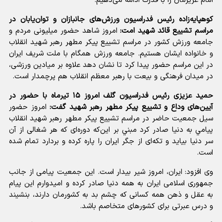
امام عزیزمان را با قدرت ادامه می‌دهیم.
کوهپایه‌زاده رئیس فدراسیون ورزش‌های جانبازان و توان‌یابان در
مراسم تشییع قائد شهید امت:
امروز شاهد حضور میلیونی مردم و
جامعه ورزش کشور در مراسم تشییع پیکر مطهر رهبر شهید انقلاب
و خانواده ایشان هستیم. جامعه ورزش همگام با ملت شریف ایران
در این مراسم حضور پیدا کرد تا نشان دهد علاوه بر میادین ورزشی،
در میدان فرهنگی و بیعت با رهبر معظم انقلاب هم پرچمدار است.
حمید عزیزی رئیس فدراسیون گلف امروز ۱۵ تیرماه با حضور در
آیین‌های وداع و تشییع پیکر مطهر رهبر شهید گفت:
امروز حضور
سيل جمعيت حاضر در مراسم تشييع پيكر مطهر رهبر شهيد انقلاب
پيامي به دنيا صادر كرد مبني بر اين‌که دوره‌ای که هر شغالی از آن
سر دنیا بیاید و تکه‌ای از جگر ایران را پاره کرده و بردارد تمام شده
است.
وی افزود: ایران، امروز شیر بیدار است. این جمعیت پیامی از جانب
جمهوری اسلامی ایران به همه دنیا صادر کرده و امیدوارم این پیام
به عقل و ذهن همه کسانی که چشم بد به کشورمان دارند، بنشیند
و درس عبرتی برای کشورهای متخاصم باشد.