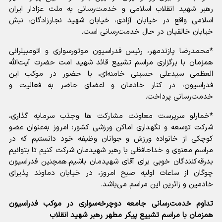
رهبر شهید انقلاب اسلامی و خدمت‌رسانی به ملت عزادار ایران
اسلامی واقع در خیابان آزادی، خیابان شهید نجارزادگان، نبش
خیابان خالقیان در حال خدمت‌رسانی است.
*محمدرضا پازندمهر، رئیس فدراسیون موتورسواری و اتومبیلرانی
همزمان با برگزاری مراسم تشییع قائد شهید امت حضرت آیت‌الله
العظمی سیدعلی حسینی خامنه‌ای، با حضور در موکب این
فدراسیون، در کنار خادمان و اعضای حاضر به فعالیت و
خدمت‌رسانی پرداخت.
*خمارلو سرپرست معاونت مشارکت ها وجذب سرمایه گذاری،
شرکت توسعه و نگهداری اماکن ورزشی کشور: امروز به‌عنوان عضو
کوچکی از خانواده ورزش و جوانان وظیفه خود دانستیم که در
مراسم معنوی و خداحافظی با رهبر شهیدمان شرکت کنیم تا بتوانیم
بدرقه‌کنندگان خوبی برای آقای شهیدمان باشیم.همچنین فدراسیون
چوگان از ساعات اولیه صبح امروز، در خیابان دماوند پذیرای
خادمین و زائرین این مراسم می‌باشد.
تداوم خدمت‌رسانی جامعه دوچرخه‌سواری در موکب فدراسیون
همزمان با مراسم تشییع پیکر مطهر رهبر شهید انقلاب