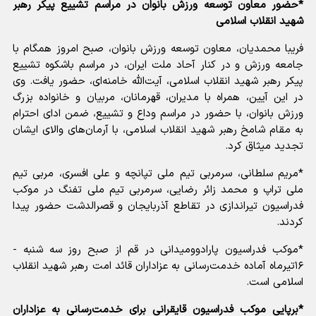
*حضور معاون توسعه ورزش بانوان در مراسم تشییع پیکر رهبر
شهید انقلاب اسلامی
فریبا محمدیان، معاون توسعه ورزش بانوان، صبح امروز همگام با
جامعه ورزش و در کنار آحاد ملت ایران، در مراسم باشکوه تشییع
پیکر رهبر شهید انقلاب اسلامی، آیت‌الله خامنه‌ای، حضور یافت. وی
در این آیین، همراه با مدیران، قهرمانان، مربیان و خانواده بزرگ
ورزش بانوان، با حضور در مراسم وداع و تشییع، ضمن ادای احترام
به مقام شامخ رهبر شهید انقلاب اسلامی، با آرمان‌های والای ایشان
تجدید میثاق کرد.
*مریم سلطانی، سرمربی تیم ملی تپانچه و علی افسری، مربی تیم
ملی تراپ و محمد زائر رضایی، سرمربی تیم ملی تفنگ در موکب
فدراسیون تیراندازی در تقاطع آذربایجان و قصرالدشت حضور پیدا
کردند.
*موکب فدراسیون پارادوومیدانی در قم از صبح روز سه شنبه -
۱۶تیرماه آماده خدمت‌رسانی به عزاداران قائد امت رهبر شهید انقلاب
اسلامی است.
*برپایی موکب فدراسیون قایقرانی برای خدمت‌رسانی به عزاداران