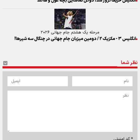
انگلیس حریف نروژ شد، دوئل تماشایی بچه غول و هالند
مرحله یک هشتم جام جهانی ۲۰۲۶
انگلیس ۳ - مکزیک ۲ / دومین میزبان جام جهانی در چنگال سه شیرها!
نظر شما
* کد امنیتی