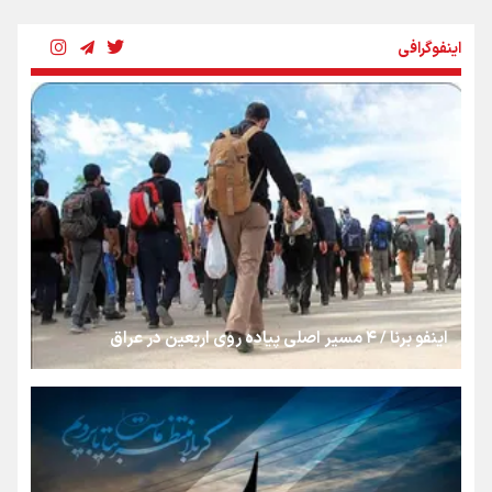
رسانه ملی و حق مردم برای شنیدن صدای رئیس‌جمهوری
اینفوگرافی
روایت ایران از کنار مردم
از طلوع خیابان‌ها تا غروب اشک
جمله‌ای که بغض چهارماهه را شکست؛ «آهای مردم، آقا از
تهران رفتند»
اینفو برنا / ۴ مسیر اصلی پیاده روی اربعین در عراق
سه حسرتی که به دلم ماند
مومنِ مقتدرِ مظلوم