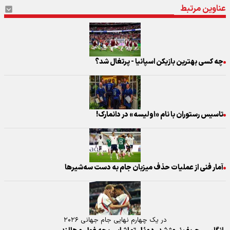
عناوین مرتبط
چه کسی بهترین بازیکن اسپانیا - پرتغال شد؟
تاسیس رستوران با نام «اولیسه» در دانمارک!
آمار فنی از عملیات حذف میزبان جام به دست سه‌شیرها
در یک چهارم نهایی جام جهانی ۲۰۲۶