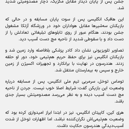
جشن پس از پایان دیدار مقابل مکزیک، دچار مصدومیتی شدید
شد.
این هافبک انگلیسی پس از سوت پایان مسابقه و در حالی که
بازیکنان سه‌شیرها مقابل هواداران خود در ورزشگاه آزتکا مشغول
جشن بودند، هنگام عبور از روی تابلوهای تبلیغاتی تعادلش را از
دست داد و با سقوطی شدید از ناحیه مچ دست آسیب دید.
تصاویر تلویزیونی نشان داد کادر پزشکی بلافاصله وارد زمین شد و
بازیکنان انگلیس نیز برای حفظ حریم هم‌تیمی خود، دور او حلقه
زدند. هندرسون در نهایت با برانکارد و تجهیزات اکسیژن از زمین
خارج و سپس به بیمارستان منتقل شد.
توماس توخل، سرمربی تیم ملی انگلیس، پس از مسابقه درباره
وضعیت این بازیکن گفت: شرایط اصلا خوب نیست. جردن از ناحیه
مچ دست آسیب دیده و به نظر می‌رسد مصدومیتش بسیار جدی
باشد.
هری کین، کاپیتان انگلیس، نیز در ابتدا ابراز امیدواری کرده بود که
وضعیت هم‌تیمی‌اش نگران‌کننده نباشد، اما اظهارات توخل از شدت
آسیب‌دیدگی هندرسون حکایت داشت.