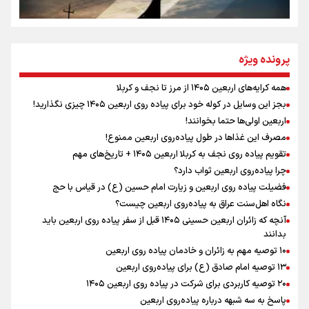
نگاه تمدنی رهبر شهید به فضای مجازی
پرونده ویژه
همه کرایه‌های اربعین ۱۴۰۵ از مرز تا نجف و کربلا
اینفو برنا / توصیه‌هایی طلایی برای پیاده روی اربعین
بجز این وسایل در کوله خود برای پیاده روی اربعین ۱۴۰۵ چیزی نگذارید!
رابطه کارگر و کارفرما در اندیشه رهبر شهید: از تضاد به
اربعین اولی‌ها حتما بخوانند!
زوجیت
مصرف این غذاها در طول پیاده‌روی اربعین ممنوع!
تقویم پیاده روی نجف به کربلا اربعین ۱۴۰۵ + تاریخ‌های مهم
چرا پیاده‌روی اربعین ثواب دارد؟
اقتدار علمی و استقلال ملی؛ میراث رهبر شهید که با خون
ماندگار شد
فضیلت پیاده روی اربعین و زیارت امام حسین (ع) در قیاس با حج
نگاه اهل‌سنت عراق به پیاده‌روی اربعین چیست؟
آنچه که زائران اربعین حسینی ۱۴۰۵ قبل از سفر پیاده روی اربعین باید
بدانند
۱۰ توصیه مهم به زائران و خادمان پیاده روی اربعین
اینفو برنا / جدول کامل فاصله مرز شلمچه تا شهرهای زیارتی
۱۳ توصیه امام صادق (ع) برای پیاده‌روی اربعین
۲۰ توصیه کاربردی برای شرکت در پیاده روی اربعین ۱۴۰۵
عراق
پاسخ به سه‌ شبهه درباره پیاده‌روی اربعین