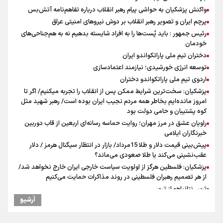
واکنش پزشکیان به حواشی پیام رهبر انقلاب درباره تفاهم‌نامه آتش‌بس
پرچم ایران و تصویر رهبر انقلاب بر دوش نیروهای امنیتی عراق
رئیس جمهور : باید پُست‌ها را به افراد شایسته بدهیم نه به هم‌جناحی‌های
خودمان
دختران تیم ملی پاراتکواندو ایران
توسعه انرژی خورشیدی؛ نیازمند اعتمادسازی
اردوی تیم ملی پاراتکواندو دختران
پزشکیان: سخت‌ترین شرایط ممکن پس از انقلاب را تجربه میکنیم/ اگر تا
امروز مانده‌ایم بخاطر همه‌ مردم نجیب ایران بوده است/ رهبر شهید مثل
کوه پشتیبان و حامی دولت بود
راویان عشق در مرز مهران؛ روایت حماسه‌ رسانه‌ای اربعین از قاب دوربین
خبرنگاران ایلامی
پیش‌بینی قیمت دلار و طلا 15مرداد/ بازار در انتظار سیگنال هرمز / دلار
عقب‌نشینی می‌کند یا طلا صعودی می‌ماند؟
پزشکیان: فلسطین هرگز از اولویت سیاست خارجی ایران خارج نخواهد شد/
از هر تصمیم رهبران فلسطینی در روند مذاکرات حمایت می‌کنیم
ترس نتانیاهو از ترور
آرشیو
فرود یک بالگرد در بیمارستان رمبام در حیفای اشغالی در پی هلاکت ۲
نظامی صهیونیست و زخمی شدن ۷ نظامی دیگر
ارتش صهیونیستی زمین‌های کشاورزی در جنوب لبنان را به آتش کشید