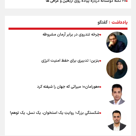
۲۰ نکته دوستانه درباره پیاده روی اربعین و عراقی ها
بهترین ذکر در پیاده‌روی اربعین چیست؟
۸۰ توصیه کاربردی برای ۸۰ کیلومتر پیاده روی اربعین
یادداشت
گفتگو
توصیه های کاربردی برای زائران در پیاده روی اربعین
|
چرخه تندروی در برابر آرمان مشروطه
بنزین؛ تدبیری برای حفظ امنیت انرژی
«هورامان»؛ میراثی که جهان را شیفته کرد
شکستگیِ بزرگ؛ روایتِ یک استخوان، یک نسل، یک توهم!