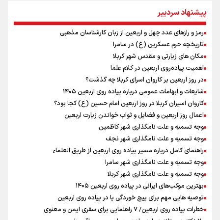
پیشنهاد سردبیر
چه کسی باید قیمت‌ها را تعیین کند؟
بازگشت روان دو میلیون و هشتصد هزار زائر اربعین از مرزهای شش‌گانه
رمز و رازهای عدد چهل و اربعین از زبان کارشناسان مذهبی
ایران آقای بلامنازع تنگه هرمز
تاریخچه حرم عسکرین (ع) در سامرا
وزیر خارجه مصر: رژیم اسراییل بدون تامین حقوق مشروع مردم فلسطین
مکان های زیارتی و مقدس شهر کربلا
امنیت نخواهد داشت
اهمیت پیاده‌روی اربعین در کلام علما
مستمری مددجویان کفاف زندگی را نمی‌دهد / حمایت از ۱۹هزار زن‌
سرپرست خانوار
در روز اربعین بر کاروان اسرای کربلا چه گذشت؟
نشست وزیران خارجه مصر، ترکیه، پاکستان و عربستان با محوریت تحولات
شایعات و ابهامات عمومی درباره پیاده روی اربعین ۱۴۰۵
منطقه
کاروان اسیران کربلا در روز اربعین امام حسین (ع) کجا بود؟
فیدان: حماس به تعهدات خود عمل کرد، امّا اسرائیل برنامه‌ای برای صلح
اعمال روز اربعین و فضایل و ثواب خواندن زیارت اربعین
ندارد
وجه تسمیه و علت نامگذاری شهر کاظمین
وجه تسمیه و علت نامگذاری شهر نجف
راهنمای کامل درباره مسیر پیاده روی اربعین از طریق العلماء
وجه تسمیه و علت نامگذاری شهر سامرا
وجه تسمیه و علت نامگذاری شهر کربلا
بهترین موکب‌های ایرانی در پیاده روی اربعین ۱۴۰۵
توصیه هایی مهم برای پیچ خوردگی پا در پیاده روی اربعین
خطرات پیاده روی اربعین/ ۷ راهنمایی برای سفری ایمن و معنوی