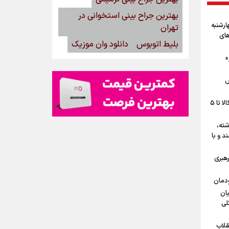
بهترین جراح بینی استخوانی در
ارشنبه
تهران
ل‌های
بلیط اتوبوس
دانلود وان موزیک
»
ش
شوک حمل‌ونقل به تولید؛ هزینه حمل کالا تا ۵
شته،
د و با
رهبری
ودمان
یان
لی
قلاب