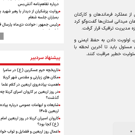
درباره تفاهم‌نامه آتش‌بس
روایت پزشکیان از دیدار با رهبر شهید 
ز عملکرد فرماندهان و کارکنان
بمباران جلسه شعام
ان میدانی استان‌ها گفت‌و‌گو کرد
رئیس جمهور : حوادث دی‌ماه پارسال ق
زه مدیریت ترافیک قرار گرفت.
فراموشی نیست
پایانه اتوبوسرانی و ریل باس رایگان ارب
ری، اولویت دادن به حفظ ایمنی و
مرز شلمچه
مسئول باید تا آخرین لحظه با
دستاوردی مهم برای پرسپولیس در فص
ئولیت خطیر مراقبت کنند.
پیشنهاد سردبیر
و انتقالات تابستانی؛ تجربه دیروز برای
به امروز
تاریخچه حرم عسکرین (ع) در سامرا
بازگشت روان زوار اربعین از مرز شلمچ
مکان های زیارتی و مقدس شهر کربلا
اردوی تیم ملی پاراتکواندو دختران
اهمیت پیاده‌روی اربعین در کلام علما
عملیات تجهیز کتابخانه روستای هدف
گردشگری ریاب به پایان رسید
0
در روز اربعین بر کاروان اسرای کربلا چه
گذشت؟
ترس نتانیاهو از ترور
شایعات و ابهامات عمومی درباره پیاده
پزشکیان: فلسطین هرگز از اولویت سی
اربعین ۱۴۰۵
خارجی ایران خارج نخواهد شد/ از هر 
رهبران فلسطینی در روند مذاکرات حما
کاروان اسیران کربلا در روز اربعین اما
می‌کنیم
(ع) کجا بود؟
ارتش صهیونیستی زمین‌های کشاورزی 
اعمال روز اربعین و فضایل و ثواب خوا