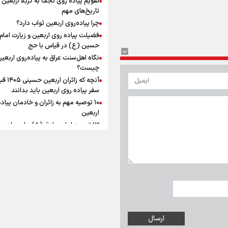
ماندگار شد
افزوده چقدر است؟
تاریخ‌های مهم
چرا پیاده‌روی اربعین ثواب دارد؟
فضیلت پیاده روی اربعین و زیارت امام
حسین (ع) در قیاس با حج
نگاه اهل‌سنت عراق به پیاده‌روی اربعی
اینفوبرنا/ سقف معافیت مالیاتی
چیست؟
آنچه که زائران ار
حقوق کارکنان دولت و بازنشست
سفر پیاده روی اربعین باید بدانند
در بودجه ۱۴۰۵ چقدر است؟
۱۰ توصیه مهم به زائران و خادمان پیاد
اربعین
۱۳ توصیه امام صادق (ع) برای پیاده‌ر
اربعین
۲۰ توصیه کاربردی برای شرکت در پیاد
اینفوبرنا/ حداقل حقوق
اربعین ۱۴۰۵
پاسخ به سه‌ شبهه درباره پیاده‌روی ارب
بازنشستگان کشوری و لشکری د
آب و هوا
|
اوقات شرعی
|
نظرسنجی
لایحه بودجه سال ۱۴۰۵ چقدر است؟