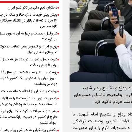
دختران تیم ملی پاراتکواندو ایران
پیش‌بینی قیمت دلار، طلا و سکه در چه
۱۴ مرداد ۱۴۰۵ / بازار در انتظار سیگنا
تازه سیاسی
کلروفیل چیست و چرا به آن «خون سبز
می‌گویند؟
پرچم ایران و تصویر رهبر انقلاب بر دو
نیروهای امنیتی عراق
برابر افزایش یافت
پزشکیان : علیرغم مشکلات دو سال گذ
امروز ایران را به عنوان یک کشور قدرتمن
عزت می‌شناسند
د وداع و تشییع رهبر شهید
روایت پزشکیان از لحظه حمله به بیت 
 آخرین وضعیت ترافیکی مسیر‌های
رئیس جمهور : باید پُست‌ها را به افراد
امت مردم تأکید کرد.
شایسته بدهیم نه به هم‌جناحی‌های خ
رهبر شهید موافقت کردند که برای ایران
 وداع و تشییع امام شهید، با
خارج از کشور در صورت بازگشت، مشک
 فراجا، آخرین وضعیت ترافیکی
ایجاد نشود
 و دستورات لازم را برای مدیریت
واکنش پزشکیان به حواشی پیام رهبر ان