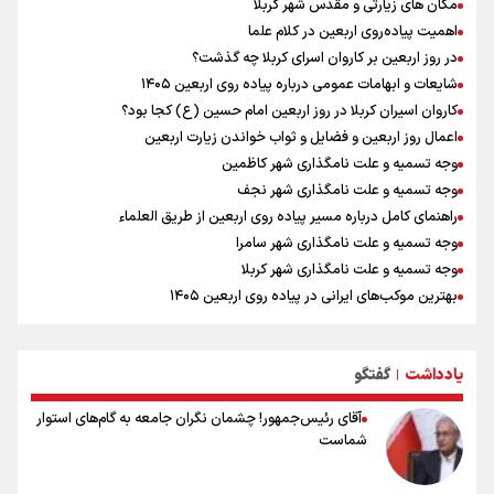
شنیده شدن صدای ۲ انفجار در یک نفتکش در حال عبور از تنگه هرمز
مکان های زیارتی و مقدس شهر کربلا
اردوی تیم ملی تکواندو
اهمیت پیاده‌روی اربعین در کلام علما
در روز اربعین بر کاروان اسرای کربلا چه گذشت؟
شایعات و ابهامات عمومی درباره پیاده روی اربعین ۱۴۰۵
کاروان اسیران کربلا در روز اربعین امام حسین (ع) کجا بود؟
اعمال روز اربعین و فضایل و ثواب خواندن زیارت اربعین
وجه تسمیه و علت نامگذاری شهر کاظمین
وجه تسمیه و علت نامگذاری شهر نجف
راهنمای کامل درباره مسیر پیاده روی اربعین از طریق العلماء
وجه تسمیه و علت نامگذاری شهر سامرا
وجه تسمیه و علت نامگذاری شهر کربلا
بهترین موکب‌های ایرانی در پیاده روی اربعین ۱۴۰۵
توصیه هایی مهم برای پیچ خوردگی پا در پیاده روی اربعین
خطرات پیاده روی اربعین/ ۷ راهنمایی برای سفری ایمن و معنوی
یادداشت
گفتگو
۲۰ نکته دوستانه درباره پیاده روی اربعین و عراقی ها
|
آقای رئیس‌جمهور! چشمان نگران جامعه به گام‌های استوار
شماست