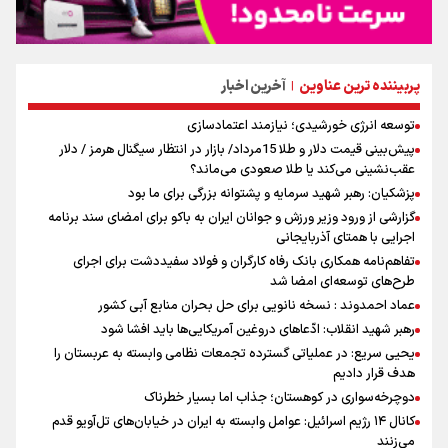
پربیننده ترین عناوین
آخرین اخبار
|
توسعه انرژی خورشیدی؛ نیازمند اعتمادسازی
پیش‌بینی قیمت دلار و طلا 15مرداد/ بازار در انتظار سیگنال هرمز / دلار
عقب‌نشینی می‌کند یا طلا صعودی می‌ماند؟
پزشکیان: رهبر شهید سرمایه و پشتوانه بزرگی برای ما بود
گزارشی از ورود وزیر ورزش و جوانان ایران به باکو برای امضای سند برنامه
اجرایی با همتای آذربایجانی
تفاهم‌نامه همکاری بانک رفاه کارگران و فولاد سفیددشت برای اجرای
طرح‌های توسعه‌ای امضا شد
عماد احمدوند : نسخه نانویی برای حل بحران منابع آبی کشور
رهبر شهید انقلاب: ادّعاهای دروغین آمریکایی‌ها باید افشا شود
یحیی سریع: در عملیاتی گسترده تجمعات نظامی وابسته به عربستان را
هدف قرار دادیم
دوچرخه‌سواری در کوهستان؛ جذاب اما بسیار خطرناک
کانال ۱۴ رژیم اسرائیل: عوامل وابسته به ایران در خیابان‌های تل‌آویو قدم
می‌زنند