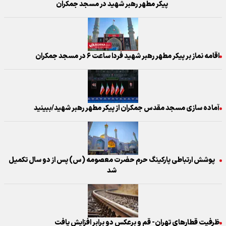
پیکر مطهر رهبر شهید در مسجد جمکران
اقامه نماز بر پیکر مطهر رهبر شهید فردا ساعت ۶ در مسجد جمکران
آماده سازی مسجد مقدس جمکران از پیکر مطهر رهبر شهید/ببینید
پوشش ارتباطی پارکینگ حرم حضرت معصومه (س) پس از دو سال تکمیل
شد
ظرفیت قطارهای تهران- قم و برعکس دو برابر افزایش یافت