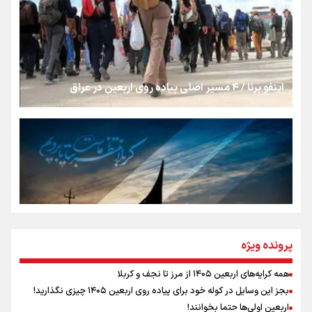
از طلوع خیابان‌ها تا غروب اشک
اینفو برنا / ۴ مسیر اصلی پیاده روی اربعین در عراق
جمله‌ای که بغض چهارماهه را شکست؛ «آهای مردم، آقا از
تهران رفتند»
سه حسرتی که به دلم ماند
مومنِ مقتدرِ مظلوم
پرونده ویژه
همه کرایه‌های اربعین ۱۴۰۵ از مرز تا نجف و کربلا
اینفو برنا / توصیه‌هایی طلایی برای پیاده روی اربعین
بجز این وسایل در کوله خود برای پیاده روی اربعین ۱۴۰۵ چیزی نگذارید!
نگاه تمدنی رهبر شهید به فضای مجازی
اربعین اولی‌ها حتما بخوانند!