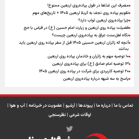
مصرف این غذاها در طول پیاده‌روی اربعین ممنوع!
تقویم پیاده روی نجف به کربلا اربعین ۱۴۰۵ + تاریخ‌های مهم
چرا پیاده‌روی اربعین ثواب دارد؟
رابطه کارگر و کارفرما در اندیشه رهبر شهید: از تضاد به
زوجیت
فضیلت پیاده روی اربعین و زیارت امام حسین (ع) در قیاس با حج
نگاه اهل‌سنت عراق به پیاده‌روی اربعین چیست؟
آنچه که زائران اربعین حسینی ۱۴۰۵ قبل از سفر پیاده روی اربعین باید
بدانند
۱۰ توصیه مهم به زائران و خادمان پیاده روی اربعین
اینفو برنا / جدول کامل فاصله مرز شلمچه تا شهرهای زیارتی
۱۳ توصیه امام صادق (ع) برای پیاده‌روی اربعین
۲۰ توصیه کاربردی برای شرکت در پیاده روی اربعین ۱۴۰۵
عراق
پاسخ به سه‌ شبهه درباره پیاده‌روی اربعین
تماس با ما
|
درباره ما
|
پیوندها
|
آرشیو
|
عضویت در خبرنامه
|
آب و هوا
|
اوقات شرعی
|
نظرسنجی