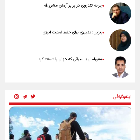
چرخه تندروی در برابر آرمان مشروطه
بنزین؛ تدبیری برای حفظ امنیت انرژی
«هورامان»؛ میراثی که جهان را شیفته کرد
شکستگیِ بزرگ؛ روایتِ یک استخوان، یک نسل، یک توهم!
اینفوگرافی
رسانه ملی و حق مردم برای شنیدن صدای رئیس‌جمهوری
روایت ایران از کنار مردم