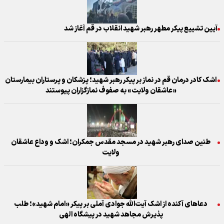
آیین تشییع پیکر مطهر رهبر شهید انقلاب در قم آغاز شد
اشک کادر درمان قم در نماز بر پیکر رهبر شهید؛ پزشکان و پرستاران بیمارستان
«عاشقان ولایت» به صفوف نمازگزاران پیوستند
طنین صدای رهبر شهید در مسجد مقدس جمکران؛ اشک و وداع عاشقان
ولایت
دعاهای آکنده از اشک آیت‌الله جوادی آملی بر پیکر «امام شهید»؛ طلب
پذیرش مجاهد شهید در پیشگاه الهی