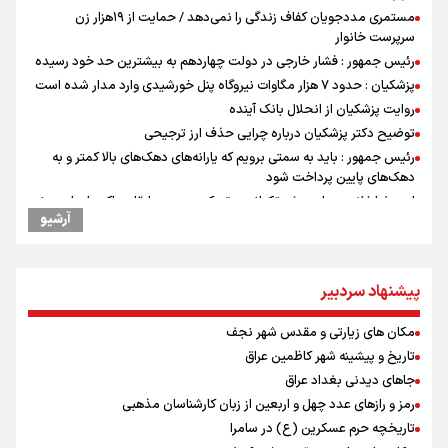
مستمری مددجویان کفاف زندگی را نمی‌دهد / حمایت از ۱۹هزار زن‌
سرپرست خانوار
رئیس جمهور : فشار خارجی در دولت چهاردهم به بیشترین حد خود رسیده
پزشکیان : حدود ۷ هزار مگاوات نیروگاه پنل خورشیدی وارد مدار شده است
روایت پزشکیان از انحلال بانک آینده
توضیح دکتر پزشکیان درباره چرایی حذف ارز ترجیحی
رئیس جمهور : باید به سمتی برویم که یارانه‌های دهک‌های بالا کمتر و به
دهک‌های پایین پرداخت شود
امیررضا غلامی، ملی پوش تکواندو : تمرکزم روی مسابقات پاکستان است نه
آرشیو
بازی های آسیایی
رادین زینالی، ملی پوش تکواندو : قدم به قدم تلاش می کنم تا به طلای
المپیک برسم
پیشنهاد سردبیر
ونس: ایرانی‌ها مذاکره‌کنندگان سرسختی هستند
جابجایی مرکز ثقل اقتصاد جهان انجام شد/ فرصت طلایی برای اقتصاد
مکان های زیارتی و مقدس شهر نجف
ایران +نمودار
تاریخ و پیشینه شهر کاظمین عراق
پزشکیان : قطار چابهار - زاهدان در هفته دولت به بهره‌برداری می‌رسد
جاهای دیدنی بغداد عراق
رئیس جمهور : اتصال شهرهای اطراف تهران به مترو در دستور کار است
رمز و رازهای عدد چهل و اربعین از زبان کارشناسان مذهبی
رئیس جمهور : در کنار گسترش فضاهای آموزشی، باید کیفیت آموزش را هم
بالا ببریم
تاریخچه حرم عسکرین (ع) در سامرا