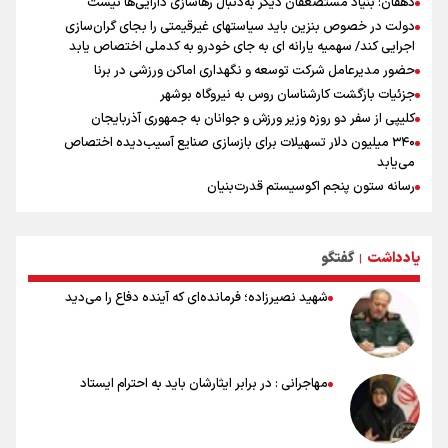
دهقان: بنیاد مستضعفان دیگر به‌دنبال رهاسازی دارایی‌ها نیست
دولت در خصوص بنزین باید سیاستهای غیرقیمتی را بجای گران‌سازی
اجرایی کند/ سهمیه یارانه ای به جای خودرو به کدملی اختصاص یابد
حضور مدیرعامل شرکت توسعه و نگهداری اماکن ورزشی در برنا
جزئیات بازگشت کارشناسان روس به نیروگاه بوشهر
کلیپی از سفر دو روزه وزیر ورزش و جوانان به جمهوری آذربایجان
۳۴۰ میلیون دلار تسهیلات برای بازسازی صنایع آسیب‌دیده اختصاص
می‌یابد
رسانه ستون پنجم اکوسیستم قدرت‌بنیان
هدف‌گذاری پرداخت ۳۰ هزار وام اشتغال تا پایان سال
استقبال ۳ هزار جوان از کارگاه‌های مهارت‌آموزی در ۲۵۰ شهرستان کشور
یادداشت
گفتگو
شوک بزرگ برای لیونل مسی!
|
سخنگوی سپاه: بازگشایی تنگۀ هرمز منوط به پذیرش شروط ایران از سوی
شهید نصیرزاده؛ فرمانده‌ای که آینده دفاع را می‌دید
آمریکاست و ارتباطی به مذاکرات ایران و عمان ندارد
علت نامگذاری ۱۷ مرداد به عنوان روز خبرنگار چیست؟
ورود مواد آلاینده به منابع آب از نگرانی‌های جدی دوران جنگ است/ خطر از
دست رفتن باروری خاک
مهاجرانی : در برابر ایثارشان باید به احترام ایستاد
مروری بر زندگینامه خبرنگار شهید «محمود صارمی»
۱۷ مرداد؛ روز خبرنگار