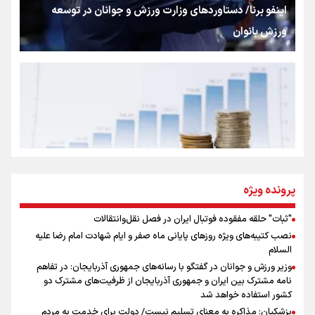
شکستگیِ بزرگ؛ روایتِ یک استخوان، یک نسل، یک توهم!
اینفو برنا/ دستاوردهای وزارت ورزش و جوانان در توسعه
ورزش بانوان
رسانه ملی و حق مردم برای شنیدن صدای رئیس‌جمهوری
روایت ایران از کنار مردم
از طلوع خیابان‌ها تا غروب اشک
پرونده ویژه
"ثبات" حلقه مفقوده فوتبال ایران در فصل نقل‌وانتقالات
اینفو برنا/ میزان مالیات بر ارزش افزوده چقدر است؟
نصب کتیبه‌های ویژه روزهای پایانی ماه صفر و ایام شهادت امام رضا علیه
جمله‌ای که بغض چهارماهه را شکست؛ «آهای مردم، آقا از
السلام
تهران رفتند»
وزیر ورزش و جوانان در گفتگو با رسانه‌های جمهوری آذربایجان: در تفاهم
نامه مشترک بین ایران و جمهوری آذربایجان از ظرفیت‌های مشترک دو
کشور استفاده خواهد شد
سه حسرتی که به دلم ماند
پزشکیان: مذاکره به معنای تسلیم نیست/ دولت برای خدمت به مردم