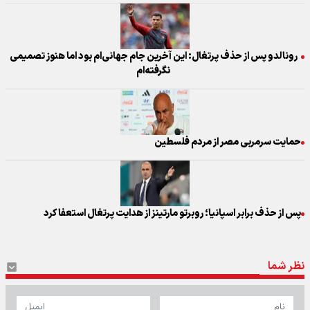
رونالدو پس از حذف پرتغال: این آخرین جام جهانی‌ام بود اما هنوز تصمیمی
نگرفته‌ام
حمایت سرمربی مصر از مردم فلسطین
پس از حذف برابر اسپانیا؛ روبرتو مارتینز از هدایت پرتغال استعفا کرد
نظر شما