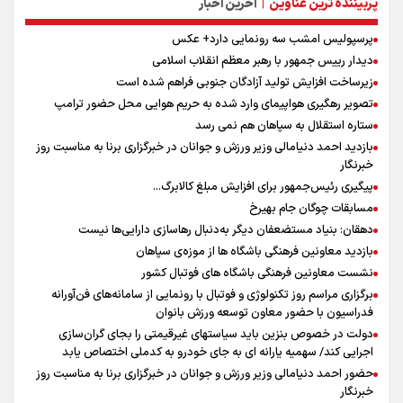
پربیننده ترین عناوین
آخرین اخبار
|
پرسپولیس امشب سه رونمایی دارد+ عکس
دیدار رییس جمهور با رهبر معظم انقلاب اسلامی
زیرساخت افزایش تولید آزادگان جنوبی فراهم شده است
تصویر رهگیری هواپیمای وارد شده به حریم هوایی محل حضور ترامپ
ستاره استقلال به سپاهان هم نمی رسد
بازدید احمد دنیامالی وزیر ورزش و جوانان در خبرگزاری برنا به مناسبت روز
خبرنگار
پیگیری رئیس‌جمهور برای افزایش مبلغ کالابرگ...
مسابقات چوگان جام بهیرخ
دهقان: بنیاد مستضعفان دیگر به‌دنبال رهاسازی دارایی‌ها نیست
بازدید معاونین فرهنگی باشگاه ها از موزه‌ی سپاهان
نشست معاونین فرهنگی باشگاه های فوتبال کشور
برگزاری مراسم روز تکنولوژی و فوتبال با رونمایی از سامانه‌های فن‌آورانه
فدراسیون با حضور معاون توسعه ورزش بانوان
دولت در خصوص بنزین باید سیاستهای غیرقیمتی را بجای گران‌سازی
اجرایی کند/ سهمیه یارانه ای به جای خودرو به کدملی اختصاص یابد
حضور احمد دنیامالی وزیر ورزش و جوانان در خبرگزاری برنا به مناسبت روز
خبرنگار