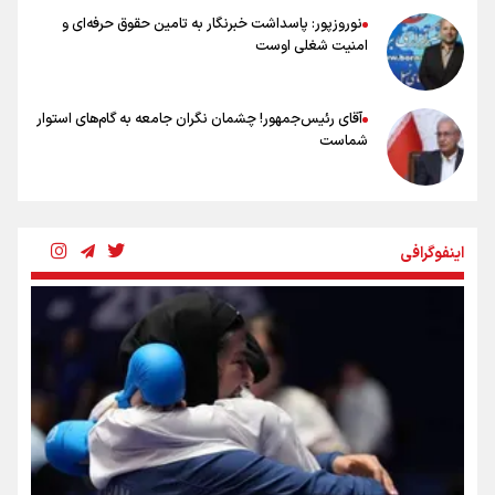
نوروزپور: پاسداشت خبرنگار به تامین حقوق حرفه‌ای و
امنیت شغلی اوست
آقای رئیس‌جمهور! چشمان نگران جامعه به گام‌های استوار
شماست
چرخه تندروی در برابر آرمان مشروطه
اینفوگرافی
بنزین؛ تدبیری برای حفظ امنیت انرژی
«هورامان»؛ میراثی که جهان را شیفته کرد