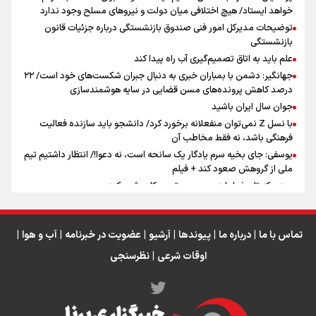
خواهد ایستاد/ هیچ اختلافی میان دولت و نیروهای مسلح وجود ندارد
توضیحات مدیرکل امور فنی صندوق بازنشستگی درباره جزئیات قانون
بازنشستگی
علم باید به اتاق تصمیم‌گیری آب راه پیدا کند
جهانگیر: دشمن با بمباران خبری به دنبال جبران شکست‌های خود است/ ۲۲
درصد کاهش پرونده‌های مسن قضایی در سایه هوشمندسازی
اینفو برنا / ۴ مسیر اصلی پیاده روی اربعین در عراق
جوان سال ایران باشید
با نسل Z نمی‌توان منفعلانه برخورد کرد/ دانشجو باید سازنده فعالیت
فرهنگی باشد، نه فقط مخاطب آن
یوسفی: جای بخیه سرم یادگار یک سانحه است، نه دعوا!/ انتظار داشتیم تیم
ملی از گروهش صعود کند + فیلم
مردی که تاریخ را با دوربین و موتورسیکلت ثبت کرد
رابرت دنیرو: کشور من دیگر دوست‌داشتنی نیست
دبیر فدراسیون بولینگ و بیلیارد: از رسانه ملی انتظار حمایت داریم/ در
انتظار حضور تیم‌های بزرگ مثل استقلال در لیگ هستیم
تماس با ما
|
درباره ما
|
پیوندها
|
آرشیو
|
عضویت در خبرنامه
|
آب و هوا
|
اوقات شرعی
|
نظرسنجی
اینفو برنا / توصیه‌هایی طلایی برای پیاده روی اربعین