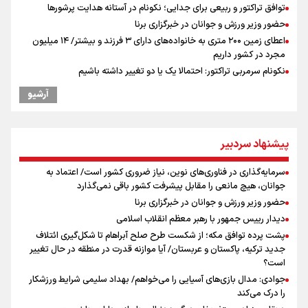
توافق تراکتور و ربیعی برای جدایی؛ نکونام در آستانه هدایت پرشورها
حضور وزیر ورزش و جوانان در خبرگزاری برنا
اعطای زمین ۲۰۰ متری به خانواده‌های دارای ۳ فرزند و بیشتر/ ۱۴ میلیون
مجرد در کشور داریم
نکونام سرمربی تراکتور: احتمالا یک یا دو تغییر داشته باشیم
کریمی در خصوص شایعات عدم اجازه مربیگری نکونام: هر کسی گفته نظر
آرشیو
شخصی خودش بوده است
نکونام: چند روز یکبار تماشاگران امکان حضور در تمرینات خواهند داشت
پاسخ منفی مجیدی، نکونام را سرمربی کرد؛ ماجرای عجیب نیمکت تراکتور
پیشنهاد سردبیر
بازدهی اوراق دولتی در آستانه ۴۰ درصد/ سیگنال هشدار به بازار پول و
سرمایه
سرمایه‌گذاری در فناوری‌های نوین، نیاز ضروری کشور است/ اعتماد به
عراقچی: با آمریکا مذاکره نداریم/ باز شدن تنگه هرمز به شرایطی غیر از
جوانان، هیچ مانعی را مقابل پیشرفت کشور باقی نمی‌گذارد
تفاهم با عمان مرتبط است
حضور وزیر ورزش و جوانان در خبرگزاری برنا
ادعای ترامپ: بطور محدود در حال مذاکره با ایران هستیم
دیدار رییس جمهور با رهبر معظم انقلاب اسلامی
پیشنهاد رسمی تراکتور به بازیکن مورد علاقه نکونام
پشت پرده توافق مکه؛ از شکست طرح صلح آبراهام تا شکل‌گیری ائتلاف
جدید ترکیه، پاکستان و عربستان/ آیا موازنه قدرت در منطقه در حال تغییر
است؟
جوادی: مدال بازی‌های آسیایی را می‌خواهم/ بهداد سلیمی شرایط ورزشکار
را درک می‌کند