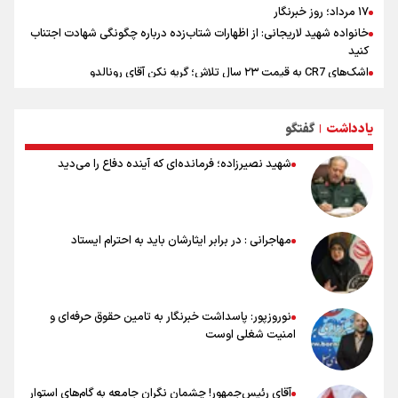
۱۷ مرداد؛ روز خبرنگار
خانواده شهید لاریجانی: از اظهارات شتاب‌زده درباره چگونگی شهادت اجتناب
کنید
اشک‌های CR7 به قیمت ۲۳ سال تلاش؛ گریه نکن آقای رونالدو
حیدری: افزایش تیم‌های جام جهانی هم سود داشت و هم ضرر/ تیم ملی در
جام جهانی مردود نشد
یادداشت
گفتگو
|
تلاش مدام برای زنده نگه داشتن هنر ایرانی
نصرتی: پاسخ بیرانوند سنخیتی با صحبت‌های علی دایی نداشت/
شهید نصیرزاده؛ فرمانده‌ای که آینده دفاع را می‌دید
ملی‌پوشان نباید از خودشان تعریف کنند!
خلعتبری: جای دو سه نفر در جام جهانی خالی بود/ تیم ملی نیاز به تغییر
نسل دارد/ دوست دارم آرژانتین قهرمان شود
شاهرخی: اندازه داشته‌هایمان از بازار جام جهانی برداشت کردیم/ دودستی
مهاجرانی : در برابر ایثارشان باید به احترام ایستاد
سرنوشت صعود را به تیم‌های دیگر سپردیم
عالمی: جام جهانی از مرحله حذفی جان گرفت/ درباره شیوه بازی تیم ملی
نقد وجود دارد
نوروزپور: پاسداشت خبرنگار به تامین حقوق حرفه‌ای و
امنیت شغلی اوست
آقای رئیس‌جمهور! چشمان نگران جامعه به گام‌های استوار