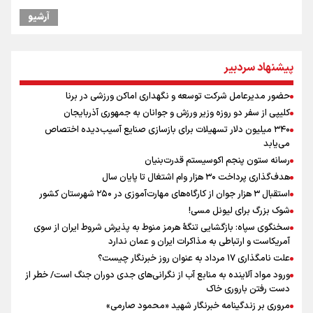
گرامیداشت روز خبرنگار
آرشیو
گرامیداشت روز خبرنگار در شیراز
سخنگوی سپاه: بازگشایی تنگۀ هرمز منوط به پذیرش شروط ایران از سوی
آمریکاست و ارتباطی به مذاکرات ایران و عمان ندارد
پیشنهاد سردبیر
ونس: در حال کار بر روی ایجاد یک سیستم ناوبری امن هستیم
علی‌نژاد در مراسم انجمن ورزشی نویسان در روز خبرنگار : رسانه‌های خبری
حضور مدیرعامل شرکت توسعه و نگهداری اماکن ورزشی در برنا
در سال گذشته تا به امروز اتفاقات بزرگی را رقم زدند
کلیپی از سفر دو روزه وزیر ورزش و جوانان به جمهوری آذربایجان
صعود دانشگاه آزاد اسلامی استان البرز از رتبه D به رتبه ممتاز A+++++
۳۴۰ میلیون دلار تسهیلات برای بازسازی صنایع آسیب‌دیده اختصاص
سیدمناف هاشمی در مراسم انجمن ورزشی نویسان : قدردان زحمات اهالی
می‌یابد
رسانه به ویژه ورزشی نویسان هستیم
رسانه ستون پنجم اکوسیستم قدرت‌بنیان
نقش و مسئولیت رسانه‌ها در شرایط حساس کشور مهم و تعیین‌کننده
هدف‌گذاری پرداخت ۳۰ هزار وام اشتغال تا پایان سال
است/ انسجام اجتماعی و حضور مردم مهمترین عامل ناکام ماندن
استقبال ۳ هزار جوان از کارگاه‌های مهارت‌آموزی در ۲۵۰ شهرستان کشور
محاسبات دشمنان
شوک بزرگ برای لیونل مسی!
سخنگوی سپاه: بازگشایی تنگۀ هرمز منوط به پذیرش شروط ایران از سوی
آمریکاست و ارتباطی به مذاکرات ایران و عمان ندارد
علت نامگذاری ۱۷ مرداد به عنوان روز خبرنگار چیست؟
ورود مواد آلاینده به منابع آب از نگرانی‌های جدی دوران جنگ است/ خطر از
دست رفتن باروری خاک
مروری بر زندگینامه خبرنگار شهید «محمود صارمی»