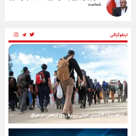
شماست
چرخه تندروی در برابر آرمان مشروطه
اینفوگرافی
بنزین؛ تدبیری برای حفظ امنیت انرژی
«هورامان»؛ میراثی که جهان را شیفته کرد
شکستگیِ بزرگ؛ روایتِ یک استخوان، یک نسل، یک توهم!
اینفو برنا / ۴ مسیر اصلی پیاده روی اربعین در عراق
رسانه ملی و حق مردم برای شنیدن صدای رئیس‌جمهوری