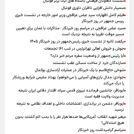
نشست معاونان فرهنگی باشگاه های لیگ برتر فوتبال
سمینار دانش افزایی ناظران داوری فوتبال
فیلم کامل اظهارات سید عباس عراقچی وزیر امور خارجه در نشست خبری
رییس جمهور در روز خبرنگار
سید عباس عراقچی در مراسم روز خبرنگار : مذاکرات با عمان برای تعیین
مسیر موقت تقریبا به نتیجه نزدیک است
یکصد ثانیه از نشست خبری رئیس‌جمهور در روز خبرنگار ۱۴۰۵
جوش و خروش اهالی تهرانپارس در شب ۱۶۱ تجمعات
آیا رئیس‌جمهور از وضعیت سفره مردم خبر دارد؟
سازندگان خرد از ساخت مسکن عقب نشستند
شوخی حاج‌قاسم با یک خبرنگار در عملیات آزادسازی بوکمال
جوادی: مدال بازی‌های آسیایی را می‌خواهم/ بهداد سلیمی شرایط ورزشکار
را درک می‌کند
ابوباقر، جانشین فرمانده نیروی قدس سپاه: اقتدار دفاعی ایران نتیجه
مدیریت ولایت فقیه است
ابوباقر: دشمن در براندازی، اغتشاشات داخلی و اهداف نظامی به نتیجه
نرسید
رهبر شهید انقلاب: آمریکایی‌ها صدها هزار نفر را با بمب اتم کشتند بدون
هیچ استدلالی!
مراسم گرامیداشت روز خبرنگار