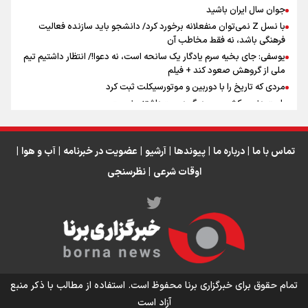
اینفو برنا / جدول کامل فاصله مرز شلمچه تا شهرهای زیارتی
جوان سال ایران باشید
عراق
با نسل Z نمی‌توان منفعلانه برخورد کرد/ دانشجو باید سازنده فعالیت
فرهنگی باشد، نه فقط مخاطب آن
یوسفی: جای بخیه سرم یادگار یک سانحه است، نه دعوا!/ انتظار داشتیم تیم
ملی از گروهش صعود کند + فیلم
مردی که تاریخ را با دوربین و موتورسیکلت ثبت کرد
رابرت دنیرو: کشور من دیگر دوست‌داشتنی نیست
دبیر فدراسیون بولینگ و بیلیارد: از رسانه ملی انتظار حمایت داریم/ در
انتظار حضور تیم‌های بزرگ مثل استقلال در لیگ هستیم
تورم ۵۸ درصدی معدن / وقتی هزینه استخراج از توان قیمت‌گذاری سبقت
تماس با ما
|
درباره ما
|
پیوندها
|
آرشیو
|
عضویت در خبرنامه
|
آب و هوا
|
می‌گیرد/ رشد ۳۰۰ تا ۴۰۰ درصدی مواد ناریه
اوقات شرعی
|
نظرسنجی
اینفو برنا/ میزان مالیات بر ارزش افزوده چقدر است؟
تمام حقوق برای خبرگزاری برنا محفوظ است. استفاده از مطالب با ذکر منبع
آزاد است