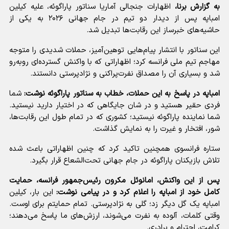
به گزارش برنا،‌
اظهارات جنجالی آماریا سناتور پاراگوئه، علیه کیلین
امباپه پس از دیدار دو تیم در جام جهانی ۲۰۲۶ به یکی از
حاشیه‌های خبرساز این رقابت‌ها تبدیل شد.
این سناتور با انتشار پیام‌هایی توهین‌آمیز، حملات شدیدی را متوجه
مهاجم تیم ملی فرانسه کرد؛ اظهاراتی که با واکنش گسترده‌ای روبه‌رو
شد و بسیاری آن را مصداق نفرت‌پراکنی و نژادپرستی دانستند.
امباپه در پاسخ به این حملات، خطاب به سناتور پاراگوئه نوشت:
شما
فردی حقیر هستید و در شان جایگاهی که در اختیار دارید نیستید.
شما نماینده پاراگوئه نیستید؛ کشوری که در تمام طول این رقابت‌ها،
شور، افتخار و غیرت را به نمایش گذاشت.
ستاره فرانسوی همچنین تاکید کرد که چنین اظهاراتی باعث شده
تلاش بازیکنان پاراگوئه در جام جهانی تحت‌الشعاع قرار بگیرد.
پس از این واکنش، امانوئل مکرون رئیس‌جمهور فرانسه، حمایت
کامل خود از امباپه را اعلام کرد و در پیامی نوشت:
این بار، کیلین
امباپه یک گل دیگر زد؛ گلی به نژادپرستی. تمام حمایتم برای اوست.
وقتی کلمات، آلوده به نفرت می‌شوند، ارزش‌های ما پاسخ می‌دهند؛
کرامت، احترام و برادری.