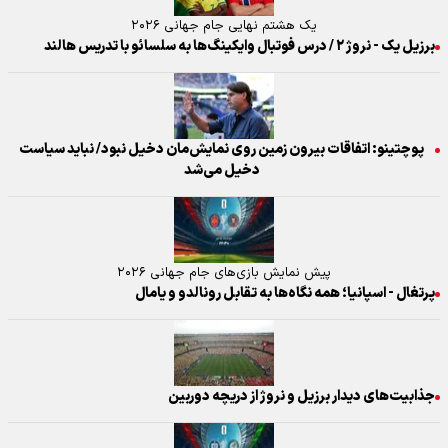
یک هشتم نهایی جام جهانی ۲۰۲۶
برزیل یک - نروژ ۲ / درس فوتبال وایکینگ‌ها به سلسائو با تدریس هالند
پوچتینو: اتفاقات بیرون زمین روی نمایش‌مان دخیل نبود/ نباید سیاست
دخیل می‌شد
پیش نمایش بازی‌های جام جهانی ۲۰۲۶
پرتغال - اسپانیا؛ همه نگاه‌ها به تقابل رونالدو و یامال
جذابیت‌های دیدار برزیل و نروژ از دریچه دوربین