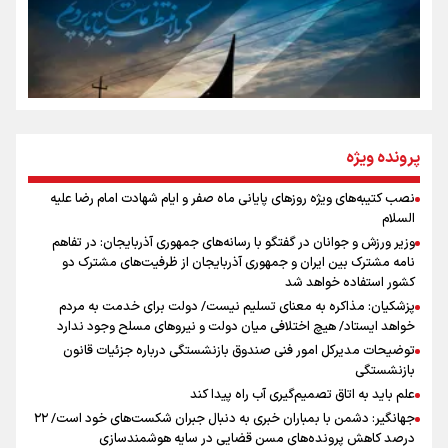
روایت ایران از کنار مردم
از طلوع خیابان‌ها تا غروب اشک
پرونده ویژه
نصب کتیبه‌های ویژه روزهای پایانی ماه صفر و ایام شهادت امام رضا علیه
اینفو برنا / توصیه‌هایی طلایی برای پیاده روی اربعین
السلام
جمله‌ای که بغض چهارماهه را شکست؛ «آهای مردم، آقا از
وزیر ورزش و جوانان در گفتگو با رسانه‌های جمهوری آذربایجان: در تفاهم
تهران رفتند»
نامه مشترک بین ایران و جمهوری آذربایجان از ظرفیت‌های مشترک دو
کشور استفاده خواهد شد
پزشکیان: مذاکره به معنای تسلیم نیست/ دولت برای خدمت به مردم
سه حسرتی که به دلم ماند
خواهد ایستاد/ هیچ اختلافی میان دولت و نیروهای مسلح وجود ندارد
توضیحات مدیرکل امور فنی صندوق بازنشستگی درباره جزئیات قانون
بازنشستگی
علم باید به اتاق تصمیم‌گیری آب راه پیدا کند
جهانگیر: دشمن با بمباران خبری به دنبال جبران شکست‌های خود است/ ۲۲
درصد کاهش پرونده‌های مسن قضایی در سایه هوشمندسازی