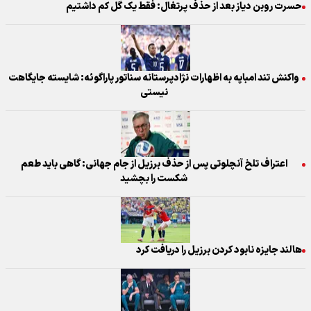
حسرت روبن دیاز بعد از حذف پرتغال: فقط یک گل کم داشتیم
واکنش تند امباپه به اظهارات نژادپرستانه سناتور پاراگوئه: شایسته جایگاهت
نیستی
اعتراف تلخ آنچلوتی پس از حذف برزیل از جام جهانی: گاهی باید طعم
شکست را بچشید
هالند جایزه نابود کردن برزیل را دریافت کرد