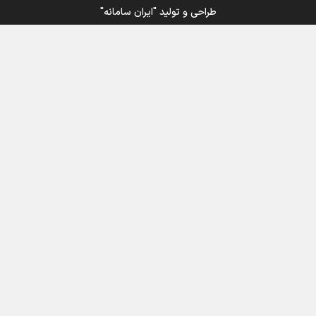
طراحی و تولید
"ایران سامانه"
اینفوبرنا/ سقف معافیت مالیاتی حقوق کارکنان دولت و
بازنشستگان در بودجه ۱۴۰۵ چقدر است؟
اینفوبرنا/ حداقل حقوق بازنشستگان کشوری و لشکری در
لایحه بودجه سال ۱۴۰۵ چقدر است؟