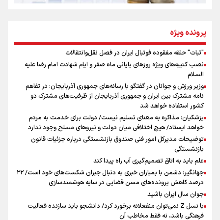
از طلوع خیابان‌ها تا غروب اشک
پرونده ویژه
"ثبات" حلقه مفقوده فوتبال ایران در فصل نقل‌وانتقالات
اینفو برنا/ میزان مالیات بر ارزش افزوده چقدر است؟
نصب کتیبه‌های ویژه روزهای پایانی ماه صفر و ایام شهادت امام رضا علیه
جمله‌ای که بغض چهارماهه را شکست؛ «آهای مردم، آقا از
السلام
تهران رفتند»
وزیر ورزش و جوانان در گفتگو با رسانه‌های جمهوری آذربایجان: در تفاهم
نامه مشترک بین ایران و جمهوری آذربایجان از ظرفیت‌های مشترک دو
کشور استفاده خواهد شد
سه حسرتی که به دلم ماند
پزشکیان: مذاکره به معنای تسلیم نیست/ دولت برای خدمت به مردم
خواهد ایستاد/ هیچ اختلافی میان دولت و نیروهای مسلح وجود ندارد
توضیحات مدیرکل امور فنی صندوق بازنشستگی درباره جزئیات قانون
بازنشستگی
علم باید به اتاق تصمیم‌گیری آب راه پیدا کند
جهانگیر: دشمن با بمباران خبری به دنبال جبران شکست‌های خود است/ ۲۲
درصد کاهش پرونده‌های مسن قضایی در سایه هوشمندسازی
اینفو برنا / ۴ مسیر اصلی پیاده روی اربعین در عراق
جوان سال ایران باشید
با نسل Z نمی‌توان منفعلانه برخورد کرد/ دانشجو باید سازنده فعالیت
فرهنگی باشد، نه فقط مخاطب آن