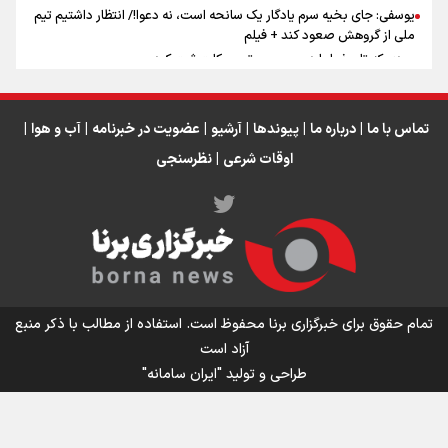
یوسفی: جای بخیه سرم یادگار یک سانحه است، نه دعوا!/ انتظار داشتیم تیم
ملی از گروهش صعود کند + فیلم
مردی که تاریخ را با دوربین و موتورسیکلت ثبت کرد
رابرت دنیرو: کشور من دیگر دوست‌داشتنی نیست
دبیر فدراسیون بولینگ و بیلیارد: از رسانه ملی انتظار حمایت داریم/ در
انتظار حضور تیم‌های بزرگ مثل استقلال در لیگ هستیم
تماس با ما
|
درباره ما
|
پیوندها
|
آرشیو
|
عضویت در خبرنامه
|
آب و هوا
|
اوقات شرعی
|
نظرسنجی
اینفو برنا / توصیه‌هایی طلایی برای پیاده روی اربعین
تمام حقوق برای خبرگزاری برنا محفوظ است. استفاده از مطالب با ذکر منبع
آزاد است
طراحی و تولید
"ایران سامانه"