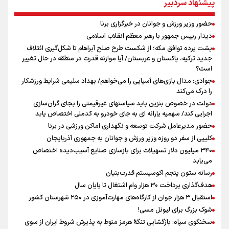
پیشنهاد سردبیر
علی‌نژاد در مراسم انجمن ورزشی نویسان در روز خبرنگار : رسانه‌های خبری
در سال گذشته تا به امروز اتفاقات بزرگی را رقم زدند
حضور وزیر ورزش و جوانان در خبرگزاری برنا
نشست استاندار فارس با خبرنگاران
دیدار رییس جمهور با رهبر معظم انقلاب اسلامی
سیدمناف هاشمی در مراسم انجمن ورزشی نویسان : قدردان زحمات اهالی
پشت پرده توافق مکه؛ از شکست طرح صلح آبراهام تا شکل‌گیری ائتلاف
رسانه به ویژه ورزشی نویسان هستیم
جدید ترکیه، پاکستان و عربستان/ آیا موازنه قدرت در منطقه در حال تغییر
آیین بزرگداشت روز خبرنگار در صدا و سیمای مرکز فارس برگزار شد
است؟
جوادی: مدال بازی‌های آسیایی را می‌خواهم/ بهداد سلیمی شرایط ورزشکار
را درک می‌کند
دولت در خصوص بنزین باید سیاستهای غیرقیمتی را بجای گران‌سازی
اجرایی کند/ سهمیه یارانه ای به جای خودرو به کدملی اختصاص یابد
حضور مدیرعامل شرکت توسعه و نگهداری اماکن ورزشی در برنا
کلیپی از سفر دو روزه وزیر ورزش و جوانان به جمهوری آذربایجان
۳۴۰ میلیون دلار تسهیلات برای بازسازی صنایع آسیب‌دیده اختصاص
می‌یابد
رسانه ستون پنجم اکوسیستم قدرت‌بنیان
هدف‌گذاری پرداخت ۳۰ هزار وام اشتغال تا پایان سال
استقبال ۳ هزار جوان از کارگاه‌های مهارت‌آموزی در ۲۵۰ شهرستان کشور
شوک بزرگ برای لیونل مسی!
سخنگوی سپاه: بازگشایی تنگۀ هرمز منوط به پذیرش شروط ایران از سوی