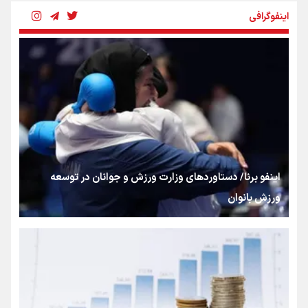
اینفوگرافی
بنزین؛ تدبیری برای حفظ امنیت انرژی
«هورامان»؛ میراثی که جهان را شیفته کرد
شکستگیِ بزرگ؛ روایتِ یک استخوان، یک نسل، یک توهم!
اینفو برنا/ دستاوردهای وزارت ورزش و جوانان در توسعه
ورزش بانوان
رسانه ملی و حق مردم برای شنیدن صدای رئیس‌جمهوری
روایت ایران از کنار مردم