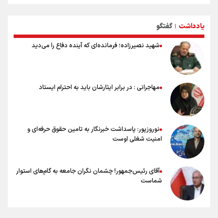
آمریکاست و ارتباطی به مذاکرات ایران و عمان ندارد
علت نامگذاری ۱۷ مرداد به عنوان روز خبرنگار چیست؟
یادداشت
گفتگو
ورود مواد آلاینده به منابع آب از نگرانی‌های جدی دوران جنگ است/ خطر از
|
دست رفتن باروری خاک
شهید نصیرزاده؛ فرمانده‌ای که آینده دفاع را می‌دید
مروری بر زندگینامه خبرنگار شهید «محمود صارمی»
۱۷ مرداد؛ روز خبرنگار
خانواده شهید لاریجانی: از اظهارات شتاب‌زده درباره چگونگی شهادت اجتناب
کنید
مهاجرانی : در برابر ایثارشان باید به احترام ایستاد
اشک‌های CR7 به قیمت ۲۳ سال تلاش؛ گریه نکن آقای رونالدو
حیدری: افزایش تیم‌های جام جهانی هم سود داشت و هم ضرر/ تیم ملی در
جام جهانی مردود نشد
نوروزپور: پاسداشت خبرنگار به تامین حقوق حرفه‌ای و
امنیت شغلی اوست
آقای رئیس‌جمهور! چشمان نگران جامعه به گام‌های استوار
شماست
چرخه تندروی در برابر آرمان مشروطه