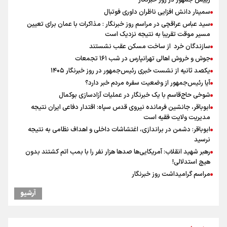
سمینار دانش افزایی ناظران داوری فوتبال
سید عباس عراقچی در مراسم روز خبرنگار : مذاکرات با عمان برای تعیین
مسیر موقت تقریبا به نتیجه نزدیک است
سازندگان خرد از ساخت مسکن عقب نشستند
جوش و خروش اهالی تهرانپارس در شب ۱۶۱ تجمعات
یکصد ثانیه از نشست خبری رئیس‌جمهور در روز خبرنگار ۱۴۰۵
آیا رئیس‌جمهور از وضعیت سفره مردم خبر دارد؟
شوخی حاج‌قاسم با یک خبرنگار در عملیات آزادسازی بوکمال
ابوباقر، جانشین فرمانده نیروی قدس سپاه: اقتدار دفاعی ایران نتیجه
مدیریت ولایت فقیه است
ابوباقر: دشمن در براندازی، اغتشاشات داخلی و اهداف نظامی به نتیجه
نرسید
رهبر شهید انقلاب: آمریکایی‌ها صدها هزار نفر را با بمب اتم کشتند بدون
هیچ استدلالی!
مراسم گرامیداشت روز خبرنگار
گرامیداشت روز خبرنگار
آرشیو
"ثبات" حلقه مفقوده فوتبال ایران در فصل نقل‌وانتقالات
گرامیداشت روز خبرنگار در شیراز
ونس: در حال کار بر روی ایجاد یک سیستم ناوبری امن هستیم