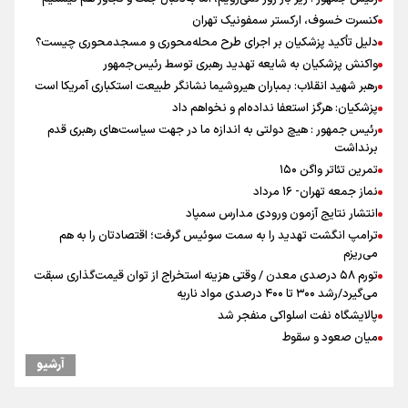
کنسرت خسوف، ارکستر سمفونیک تهران
دلیل تأکید پزشکیان بر اجرای طرح محله‌محوری و مسجدمحوری چیست؟
واکنش پزشکیان به شایعه تهدید رهبری توسط رئیس‌جمهور
رهبر شهید انقلاب: بمباران هیروشیما نشانگر طبیعت استکباری آمریکا است
پزشکیان: هرگز استعفا نداده‌ام و نخواهم داد
رئیس جمهور : هیچ دولتی به اندازه ما در جهت سیاست‌های رهبری قدم
برنداشت
تمرین تئاتر واگن ۱۵۰
نماز جمعه تهران- ۱۶ مرداد
انتشار نتایج آزمون ورودی مدارس سمپاد
ترامپ انگشت تهدید را به سمت سوئیس گرفت؛ اقتصادتان را به هم
می‌ریزم
تورم ۵۸ درصدی معدن / وقتی هزینه استخراج از توان قیمت‌گذاری سبقت
می‌گیرد/رشد ۳۰۰ تا ۴۰۰ درصدی مواد ناریه
پالایشگاه نفت اسلواکی منفجر شد
میان صعود و سقوط
وزیر ورزش و جوانان ایران از مرکز ملی جودوی جمهوری آذربایجان بازدید
آرشیو
کرد
موسی جنپو، بازیکن فصل گذشته استقلال به پانتولیکوس یونان پیوست