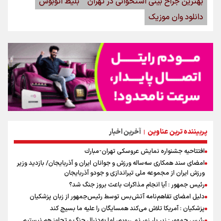
بهترین جراح بینی استخوانی در تهران
بلیط اتوبوس
دانلود وان موزیک
پربیننده ترین عناوین
آخرین اخبار
|
افتتاحیه جشنواره نمايش عروسكى تهران-مبارك
امضای سند همکاری سه‌ساله ورزش و جوانان ایران و آذربایجان/ بازدید وزیر
ورزش ایران از مجموعه ملی تیراندازی و جودو آذربایجان
رئیس جمهور : آیا انجام مذاکرات باعث بروز جنگ شد؟
دلیل امضای تفاهم‌نامه آتش‌بس توسط رئیس‌جمهور از زبان پزشکیان
پزشکیان : آمریکا تلاش می‌کند همسایگان را علیه ما بسیج کند
رئیس جمهور : زیر بار زور نمی‌رویم، اما به‌دنبال جنگ و تجاوز هم نیستیم