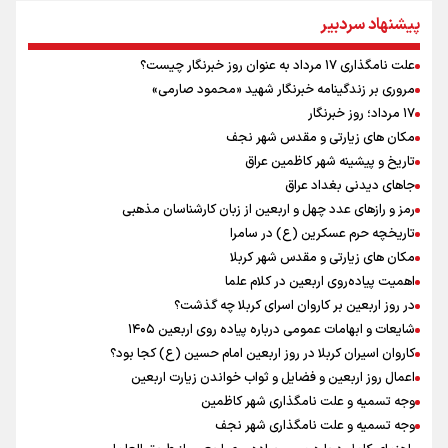
بازدید وزیر ورزش ایران از مجموعه ملی تیراندازی باکو یکی از مجهزترین
پیشنهاد سردبیر
مراکز تیراندازی منطقه
افزایش تعداد قربانیان تیراندازی در مدرسه تایلندی
علت نامگذاری ۱۷ مرداد به عنوان روز خبرنگار چیست؟
ورزشکاران سنگنوردی
مروری بر زندگینامه خبرنگار شهید «محمود صارمی»
یمن، ایستاده در برابر تحریم و تجاوز
۱۷ مرداد؛ روز خبرنگار
مکان های زیارتی و مقدس شهر نجف
تاریخ و پیشینه شهر کاظمین عراق
جاهای دیدنی بغداد عراق
رمز و رازهای عدد چهل و اربعین از زبان کارشناسان مذهبی
تاریخچه حرم عسکرین (ع) در سامرا
مکان های زیارتی و مقدس شهر کربلا
اهمیت پیاده‌روی اربعین در کلام علما
در روز اربعین بر کاروان اسرای کربلا چه گذشت؟
شایعات و ابهامات عمومی درباره پیاده روی اربعین ۱۴۰۵
کاروان اسیران کربلا در روز اربعین امام حسین (ع) کجا بود؟
اعمال روز اربعین و فضایل و ثواب خواندن زیارت اربعین
وجه تسمیه و علت نامگذاری شهر کاظمین
وجه تسمیه و علت نامگذاری شهر نجف