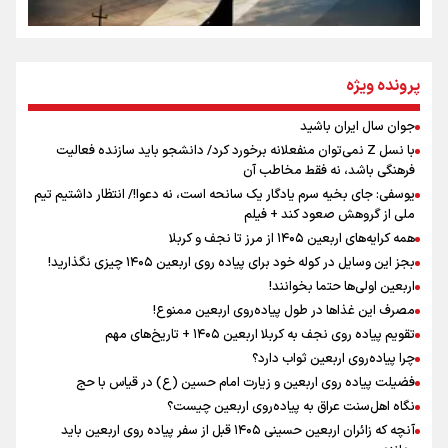
تهران رفتند»
سه حسرتی که به دلم ماند
پرونده ویژه
جوان سال ایران باشید
اینفو برنا / توصیه‌هایی طلایی برای پیاده روی اربعین
با نسل Z نمی‌توان منفعلانه برخورد کرد/ دانشجو باید سازنده فعالیت
مومنِ مقتدرِ مظلوم
فرهنگی باشد، نه فقط مخاطب آن
یوسفی: جای بخیه سرم یادگار یک سانحه است، نه دعوا!/ انتظار داشتیم تیم
ملی از گروهش صعود کند + فیلم
همه کرایه‌های اربعین ۱۴۰۵ از مرز تا نجف و کربلا
نگاه تمدنی رهبر شهید به فضای مجازی
بجز این وسایل در کوله خود برای پیاده روی اربعین ۱۴۰۵ چیزی نگذارید!
اربعین اولی‌ها حتما بخوانند!
مصرف این غذاها در طول پیاده‌روی اربعین ممنوع!
تقویم پیاده روی نجف به کربلا اربعین ۱۴۰۵ + تاریخ‌های مهم
چرا پیاده‌روی اربعین ثواب دارد؟
اینفو برنا / جدول کامل فاصله مرز شلمچه تا شهرهای زیارتی
فضیلت پیاده روی اربعین و زیارت امام حسین (ع) در قیاس با حج
نگاه اهل‌سنت عراق به پیاده‌روی اربعین چیست؟
عراق
آنچه که زائران اربعین حسینی ۱۴۰۵ قبل از سفر پیاده روی اربعین باید