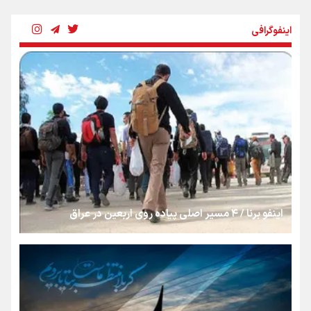
«هورامان»؛ میراثی که جهان را شیفته کرد
اینفوگرافی
شکستگیِ بزرگ؛ روایتِ یک استخوان، یک نسل، یک توهم!
رسانه ملی و حق مردم برای شنیدن صدای رئیس‌جمهوری
روایت ایران از کنار مردم
اینفو برنا / ۴ مسیر اصلی پیاده روی اربعین در عراق
از طلوع خیابان‌ها تا غروب اشک
جمله‌ای که بغض چهارماهه را شکست؛ «آهای مردم، آقا از