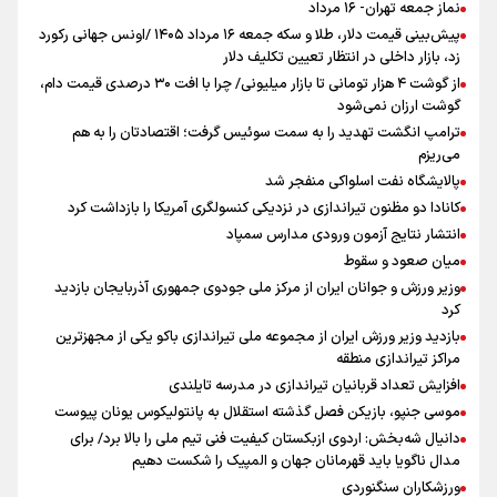
نماز جمعه تهران- ۱۶ مرداد
پیش‌بینی قیمت دلار، طلا و سکه جمعه ۱۶ مرداد ۱۴۰۵ /اونس جهانی رکورد
زد، بازار داخلی در انتظار تعیین تکلیف دلار
از گوشت ۴ هزار تومانی تا بازار میلیونی/ چرا با افت ۳۰ درصدی قیمت دام،
گوشت ارزان نمی‌شود
ترامپ انگشت تهدید را به سمت سوئیس گرفت؛ اقتصادتان را به هم
می‌ریزم
پالایشگاه نفت اسلواکی منفجر شد
کانادا دو مظنون تیراندازی در نزدیکی کنسولگری آمریکا را بازداشت کرد
انتشار نتایج آزمون ورودی مدارس سمپاد
میان صعود و سقوط
وزیر ورزش و جوانان ایران از مرکز ملی جودوی جمهوری آذربایجان بازدید
کرد
بازدید وزیر ورزش ایران از مجموعه ملی تیراندازی باکو یکی از مجهزترین
مراکز تیراندازی منطقه
افزایش تعداد قربانیان تیراندازی در مدرسه تایلندی
موسی جنپو، بازیکن فصل گذشته استقلال به پانتولیکوس یونان پیوست
دانیال شه‌بخش: اردوی ازبکستان کیفیت فنی تیم ملی را بالا برد/ برای
مدال ناگویا باید قهرمانان جهان و المپیک را شکست دهیم
ورزشکاران سنگنوردی