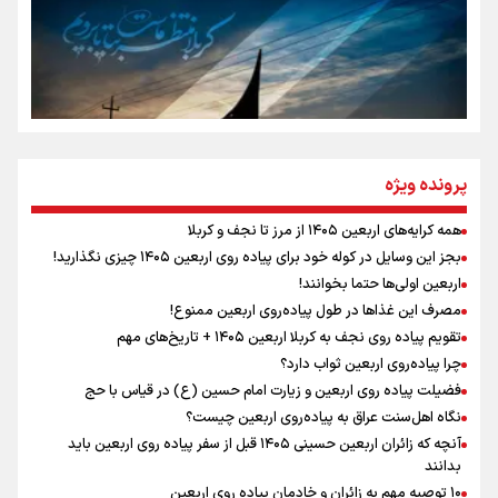
تهران رفتند»
سه حسرتی که به دلم ماند
مومنِ مقتدرِ مظلوم
پرونده ویژه
همه کرایه‌های اربعین ۱۴۰۵ از مرز تا نجف و کربلا
اینفو برنا / توصیه‌هایی طلایی برای پیاده روی اربعین
بجز این وسایل در کوله خود برای پیاده روی اربعین ۱۴۰۵ چیزی نگذارید!
نگاه تمدنی رهبر شهید به فضای مجازی
اربعین اولی‌ها حتما بخوانند!
مصرف این غذاها در طول پیاده‌روی اربعین ممنوع!
تقویم پیاده روی نجف به کربلا اربعین ۱۴۰۵ + تاریخ‌های مهم
چرا پیاده‌روی اربعین ثواب دارد؟
رابطه کارگر و کارفرما در اندیشه رهبر شهید: از تضاد به
زوجیت
فضیلت پیاده روی اربعین و زیارت امام حسین (ع) در قیاس با حج
نگاه اهل‌سنت عراق به پیاده‌روی اربعین چیست؟
آنچه که زائران اربعین حسینی ۱۴۰۵ قبل از سفر پیاده روی اربعین باید
بدانند
۱۰ توصیه مهم به زائران و خادمان پیاده روی اربعین