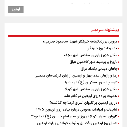
یمن، ایستاده در برابر تحریم و تجاوز
آرشیو
علیرضا نصیری وزنه‌برداری ایرانی دسته ۱۱۰ کیلوگرم : امیدوارم با
خوشرنگ‌ترین مدال‌ها به ایران برگردیم
خودکشی ضارب ۱۴ ساله مدرسه تایلندی
پیشنهاد سردبیر
خطیب جمعه تهران: دشمن شکست مفتضحانه خورده و به التماس افتاده،
ادبیات باخت را هم بلد نیست
مروری بر زندگینامه خبرنگار شهید «محمود صارمی»
رئیس جمهور : آیا انجام مذاکرات باعث بروز جنگ شد؟
۱۷ مرداد؛ روز خبرنگار
پزشکیان : آمریکا تلاش می‌کند همسایگان را علیه ما بسیج کند
مکان های زیارتی و مقدس شهر نجف
خبر سخنگوی کمیسیون امنیت از توافق در چارچوب کلی مذاکرات ایران و
تاریخ و پیشینه شهر کاظمین عراق
عمان بر سر تنگه هرمز
جاهای دیدنی بغداد عراق
محسن رضایی: اجازه باز شدن مسیر دوم در تنگه هرمز را نخواهیم داد
رمز و رازهای عدد چهل و اربعین از زبان کارشناسان مذهبی
افتتاحیه جشنواره نمايش عروسكى تهران-مبارك
تاریخچه حرم عسکرین (ع) در سامرا
مکان های زیارتی و مقدس شهر کربلا
اهمیت پیاده‌روی اربعین در کلام علما
در روز اربعین بر کاروان اسرای کربلا چه گذشت؟
شایعات و ابهامات عمومی درباره پیاده روی اربعین ۱۴۰۵
کاروان اسیران کربلا در روز اربعین امام حسین (ع) کجا بود؟
اعمال روز اربعین و فضایل و ثواب خواندن زیارت اربعین