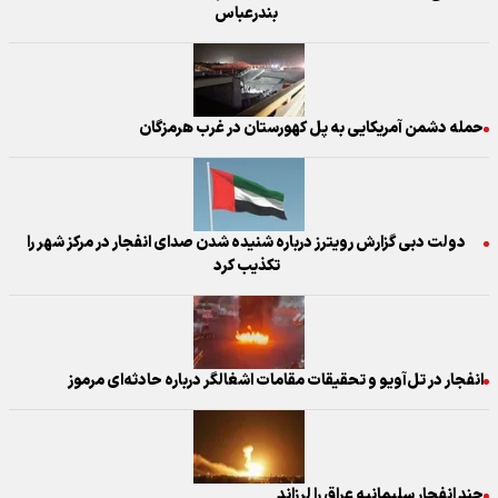
بندرعباس
حمله دشمن آمریکایی به پل کهورستان در غرب هرمزگان
دولت دبی گزارش رویترز درباره شنیده شدن صدای انفجار در مرکز شهر را
تکذیب کرد
انفجار در تل‌آویو و تحقیقات مقامات اشغالگر درباره حادثه‌ای مرموز
چند انفجار سلیمانیه عراق را لرزاند