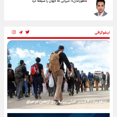
«هورامان»؛ میراثی که جهان را شیفته کرد
شکستگیِ بزرگ؛ روایتِ یک استخوان، یک نسل، یک توهم!
اینفوگرافی
رسانه ملی و حق مردم برای شنیدن صدای رئیس‌جمهوری
روایت ایران از کنار مردم
از طلوع خیابان‌ها تا غروب اشک
اینفو برنا / ۴ مسیر اصلی پیاده روی اربعین در عراق
جمله‌ای که بغض چهارماهه را شکست؛ «آهای مردم، آقا از