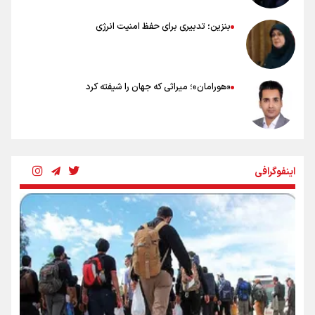
بنزین؛ تدبیری برای حفظ امنیت انرژی
«هورامان»؛ میراثی که جهان را شیفته کرد
شکستگیِ بزرگ؛ روایتِ یک استخوان، یک نسل، یک توهم!
اینفوگرافی
رسانه ملی و حق مردم برای شنیدن صدای رئیس‌جمهوری
روایت ایران از کنار مردم