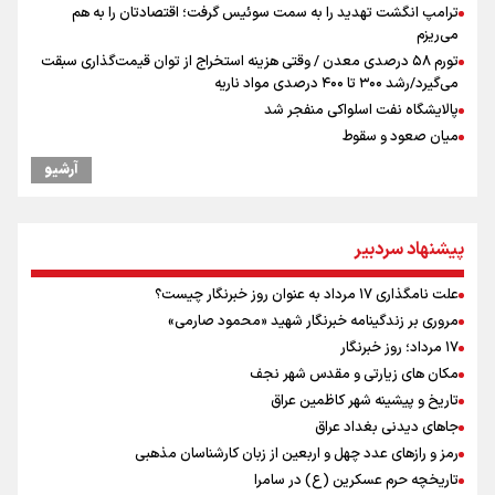
ترامپ انگشت تهدید را به سمت سوئیس گرفت؛ اقتصادتان را به هم
می‌ریزم
تورم ۵۸ درصدی معدن / وقتی هزینه استخراج از توان قیمت‌گذاری سبقت
می‌گیرد/رشد ۳۰۰ تا ۴۰۰ درصدی مواد ناریه
پالایشگاه نفت اسلواکی منفجر شد
میان صعود و سقوط
وزیر ورزش و جوانان ایران از مرکز ملی جودوی جمهوری آذربایجان بازدید
آرشیو
کرد
موسی جنپو، بازیکن فصل گذشته استقلال به پانتولیکوس یونان پیوست
بازدید وزیر ورزش ایران از مجموعه ملی تیراندازی باکو یکی از مجهزترین
پیشنهاد سردبیر
مراکز تیراندازی منطقه
افزایش تعداد قربانیان تیراندازی در مدرسه تایلندی
علت نامگذاری ۱۷ مرداد به عنوان روز خبرنگار چیست؟
ورزشکاران سنگنوردی
مروری بر زندگینامه خبرنگار شهید «محمود صارمی»
یمن، ایستاده در برابر تحریم و تجاوز
۱۷ مرداد؛ روز خبرنگار
مکان های زیارتی و مقدس شهر نجف
تاریخ و پیشینه شهر کاظمین عراق
جاهای دیدنی بغداد عراق
رمز و رازهای عدد چهل و اربعین از زبان کارشناسان مذهبی
تاریخچه حرم عسکرین (ع) در سامرا