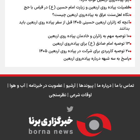
رابطه کارگر و کارفرما در اندیشه رهبر شهید: از تضاد به
زوجیت
فضیلت پیاده روی اربعین و زیارت امام حسین (ع) در قیاس با حج
نگاه اهل‌سنت عراق به پیاده‌روی اربعین چیست؟
آنچه که زائران اربعین حسینی ۱۴۰۵ قبل از سفر پیاده روی اربعین باید
بدانند
۱۰ توصیه مهم به زائران و خادمان پیاده روی اربعین
اینفو برنا / جدول کامل فاصله مرز شلمچه تا شهرهای زیارتی
۱۳ توصیه امام صادق (ع) برای پیاده‌روی اربعین
۲۰ توصیه کاربردی برای شرکت در پیاده روی اربعین ۱۴۰۵
عراق
پاسخ به سه‌ شبهه درباره پیاده‌روی اربعین
تماس با ما
|
درباره ما
|
پیوندها
|
آرشیو
|
عضویت در خبرنامه
|
آب و هوا
|
اوقات شرعی
|
نظرسنجی
اینفو برنا/ میزان مالیات بر ارزش افزوده چقدر است؟