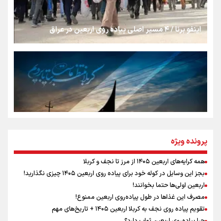
از طلوع خیابان‌ها تا غروب اشک
اینفو برنا / ۴ مسیر اصلی پیاده روی اربعین در عراق
جمله‌ای که بغض چهارماهه را شکست؛ «آهای مردم، آقا از
تهران رفتند»
سه حسرتی که به دلم ماند
مومنِ مقتدرِ مظلوم
پرونده ویژه
همه کرایه‌های اربعین ۱۴۰۵ از مرز تا نجف و کربلا
اینفو برنا / توصیه‌هایی طلایی برای پیاده روی اربعین
بجز این وسایل در کوله خود برای پیاده روی اربعین ۱۴۰۵ چیزی نگذارید!
نگاه تمدنی رهبر شهید به فضای مجازی
اربعین اولی‌ها حتما بخوانند!
مصرف این غذاها در طول پیاده‌روی اربعین ممنوع!
تقویم پیاده روی نجف به کربلا اربعین ۱۴۰۵ + تاریخ‌های مهم
چرا پیاده‌روی اربعین ثواب دارد؟