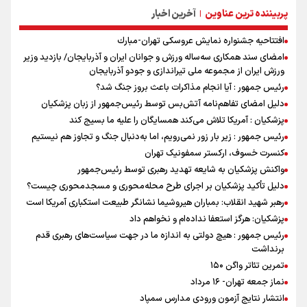
پربیننده ترین عناوین
آخرین اخبار
|
افتتاحیه جشنواره نمايش عروسكى تهران-مبارك
امضای سند همکاری سه‌ساله ورزش و جوانان ایران و آذربایجان/ بازدید وزیر
ورزش ایران از مجموعه ملی تیراندازی و جودو آذربایجان
رئیس جمهور : آیا انجام مذاکرات باعث بروز جنگ شد؟
دلیل امضای تفاهم‌نامه آتش‌بس توسط رئیس‌جمهور از زبان پزشکیان
پزشکیان : آمریکا تلاش می‌کند همسایگان را علیه ما بسیج کند
رئیس جمهور : زیر بار زور نمی‌رویم، اما به‌دنبال جنگ و تجاوز هم نیستیم
کنسرت خسوف، ارکستر سمفونیک تهران
واکنش پزشکیان به شایعه تهدید رهبری توسط رئیس‌جمهور
دلیل تأکید پزشکیان بر اجرای طرح محله‌محوری و مسجدمحوری چیست؟
رهبر شهید انقلاب: بمباران هیروشیما نشانگر طبیعت استکباری آمریکا است
پزشکیان: هرگز استعفا نداده‌ام و نخواهم داد
رئیس جمهور : هیچ دولتی به اندازه ما در جهت سیاست‌های رهبری قدم
برنداشت
تمرین تئاتر واگن ۱۵۰
نماز جمعه تهران- ۱۶ مرداد
انتشار نتایج آزمون ورودی مدارس سمپاد