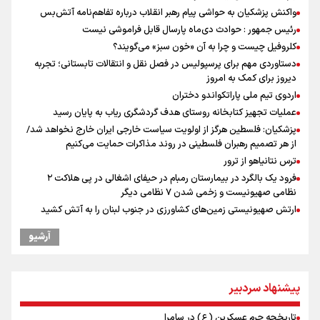
واکنش پزشکیان به حواشی پیام رهبر انقلاب درباره تفاهم‌نامه آتش‌بس
رئیس جمهور : حوادث دی‌ماه پارسال قابل فراموشی نیست
کلروفیل چیست و چرا به آن «خون سبز» می‌گویند؟
دستاوردی مهم برای پرسپولیس در فصل نقل و انتقالات تابستانی؛ تجربه
دیروز برای کمک به امروز
اردوی تیم ملی پاراتکواندو دختران
عملیات تجهیز کتابخانه روستای هدف گردشگری ریاب به پایان رسید
پزشکیان: فلسطین هرگز از اولویت سیاست خارجی ایران خارج نخواهد شد/
از هر تصمیم رهبران فلسطینی در روند مذاکرات حمایت می‌کنیم
ترس نتانیاهو از ترور
فرود یک بالگرد در بیمارستان رمبام در حیفای اشغالی در پی هلاکت ۲
نظامی صهیونیست و زخمی شدن ۷ نظامی دیگر
ارتش صهیونیستی زمین‌های کشاورزی در جنوب لبنان را به آتش کشید
پزشکیان: سخت‌ترین شرایط ممکن پس از انقلاب را تجربه میکنیم/ اگر تا
آرشیو
امروز مانده‌ایم بخاطر همه‌ مردم نجیب ایران بوده است/ رهبر شهید مثل
کوه پشتیبان و حامی دولت بود
راویان عشق در مرز مهران؛ روایت حماسه‌ رسانه‌ای اربعین از قاب دوربین
خبرنگاران ایلامی
پیشنهاد سردبیر
بازگشت روان دو میلیون و هشتصد هزار زائر اربعین از مرزهای شش‌گانه
تاریخچه حرم عسکرین (ع) در سامرا