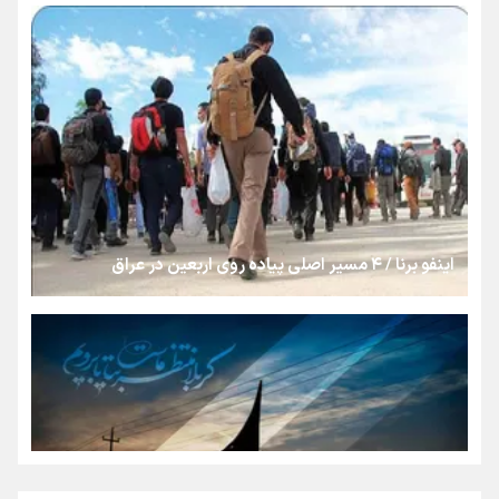
روایت ایران از کنار مردم
از طلوع خیابان‌ها تا غروب اشک
جمله‌ای که بغض چهارماهه را شکست؛ «آهای مردم، آقا از
تهران رفتند»
اینفو برنا / ۴ مسیر اصلی پیاده روی اربعین در عراق
سه حسرتی که به دلم ماند
مومنِ مقتدرِ مظلوم