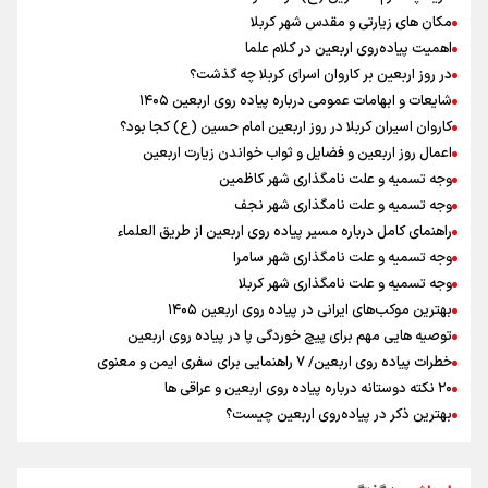
چه کسی باید قیمت‌ها را تعیین کند؟
مکان های زیارتی و مقدس شهر کربلا
زائران اربعین حسینی در مرز تمرچین
اهمیت پیاده‌روی اربعین در کلام علما
ایران آقای بلامنازع تنگه هرمز
در روز اربعین بر کاروان اسرای کربلا چه گذشت؟
وزیر خارجه مصر: رژیم اسراییل بدون تامین حقوق مشروع مردم فلسطین
شایعات و ابهامات عمومی درباره پیاده روی اربعین ۱۴۰۵
امنیت نخواهد داشت
کاروان اسیران کربلا در روز اربعین امام حسین (ع) کجا بود؟
تصاویری از آتش زدن درختان زیتون فلسطینیان به دست صهیونیستها
اعمال روز اربعین و فضایل و ثواب خواندن زیارت اربعین
وجه تسمیه و علت نامگذاری شهر کاظمین
وجه تسمیه و علت نامگذاری شهر نجف
راهنمای کامل درباره مسیر پیاده روی اربعین از طریق العلماء
وجه تسمیه و علت نامگذاری شهر سامرا
وجه تسمیه و علت نامگذاری شهر کربلا
بهترین موکب‌های ایرانی در پیاده روی اربعین ۱۴۰۵
توصیه هایی مهم برای پیچ خوردگی پا در پیاده روی اربعین
خطرات پیاده روی اربعین/ ۷ راهنمایی برای سفری ایمن و معنوی
۲۰ نکته دوستانه درباره پیاده روی اربعین و عراقی ها
بهترین ذکر در پیاده‌روی اربعین چیست؟
۸۰ توصیه کاربردی برای ۸۰ کیلومتر پیاده روی اربعین
توصیه های کاربردی برای زائران در پیاده روی اربعین