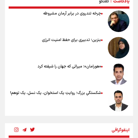
یادداشت
گفتگو
نکاتی مهم برای حفظ سلامت در پیاده روی اربعین
|
چرخه تندروی در برابر آرمان مشروطه
بنزین؛ تدبیری برای حفظ امنیت انرژی
«هورامان»؛ میراثی که جهان را شیفته کرد
شکستگیِ بزرگ؛ روایتِ یک استخوان، یک نسل، یک توهم!
رسانه ملی و حق مردم برای شنیدن صدای رئیس‌جمهوری
اینفوگرافی