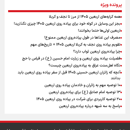
نگاه تمدنی رهبر شهید به فضای مجازی
پرونده ویژه
همه کرایه‌های اربعین ۱۴۰۵ از مرز تا نجف و کربلا
اینفو برنا / توصیه‌هایی طلایی برای پیاده روی اربعین
بجز این وسایل در کوله خود برای پیاده روی اربعین ۱۴۰۵ چیزی نگذارید!
رابطه کارگر و کارفرما در اندیشه رهبر شهید: از تضاد به
اربعین اولی‌ها حتما بخوانند!
زوجیت
مصرف این غذاها در طول پیاده‌روی اربعین ممنوع!
تقویم پیاده روی نجف به کربلا اربعین ۱۴۰۵ + تاریخ‌های مهم
چرا پیاده‌روی اربعین ثواب دارد؟
اقتدار علمی و استقلال ملی؛ میراث رهبر شهید که با خون
ماندگار شد
فضیلت پیاده روی اربعین و زیارت امام حسین (ع) در قیاس با حج
نگاه اهل‌سنت عراق به پیاده‌روی اربعین چیست؟
آنچه که زائران اربعین حسینی ۱۴۰۵ قبل از سفر پیاده روی اربعین باید
بدانند
۱۰ توصیه مهم به زائران و خادمان پیاده روی اربعین
اینفو برنا / جدول کامل فاصله مرز شلمچه تا شهرهای زیارتی
۱۳ توصیه امام صادق (ع) برای پیاده‌روی اربعین
۲۰ توصیه کاربردی برای شرکت در پیاده روی اربعین ۱۴۰۵
عراق
پاسخ به سه‌ شبهه درباره پیاده‌روی اربعین