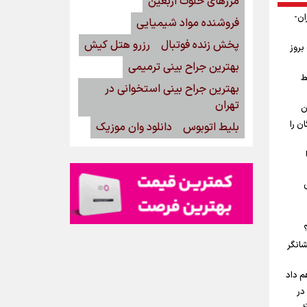
مرزهای خلوت اربعین
ان-
فروشنده مواد شیمیایی
پخش زنده فوتبال
رزرو هتل کیش
بروز
بهترین جراح بینی ترمیمی
ط
بهترین جراح بینی استخوانی در
تهران
ن
ن را
بلیط اتوبوس
دانلود وان موزیک
شانگر
م داد
در