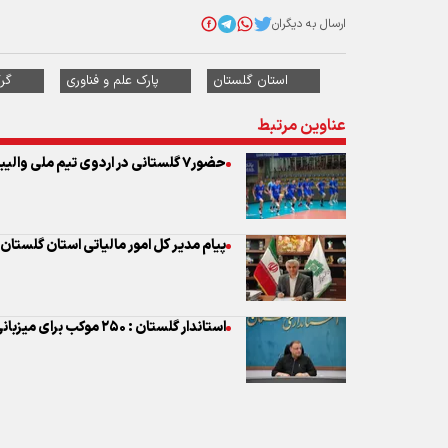
حضور۷ گلستانی در اردوی تیم ملی والیبال زیر۱۷سال کشور
پیام مدیر کل امور مالیاتی استان گلستان
استاندار گلستان : ۲۵۰ موکب برای میزبانی از زائران امام شهید برپا شد
نظر شما