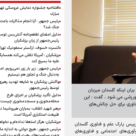
افتتاحیه جشنواره نمايش عروسكى تهر
مبارك
رئیس جمهور : آیا انجام مذاکرات باعث 
جنگ شد؟
دلیل امضای تفاهم‌نامه آتش‌بس توس
رئیس‌جمهور از زبان پزشکیان
کنسرت خسوف، ارکستر سمفونیک تهرا
پزشکیان : آمریکا تلاش می‌کند همسایگا
علیه ما بسیج کند
رئیس جمهور : زیر بار زور نمی‌رویم، اما
به‌دنبال جنگ و تجاوز هم نیستیم
واکنش پزشکیان به شایعه تهدید رهبری
توسط رئیس‌جمهور
 بیان اینکه گلستان میزبان
دلیل تأکید پزشکیان بر اجرای طرح
 ورزشی می شود ، گفت : این
محله‌محوری و مسجدمحوری چیست؟
فناوری برای حل چالش‌های
رهبر شهید انقلاب: بمباران هیروشیما ن
طبیعت استکباری آمریکا است
پزشکیان: هرگز استعفا نداده‌ام و نخواه
رییس پارک علم و فناوری گلستان
رئیس جمهور : هیچ دولتی به اندازه ما 
ری‌های اجتماعی و فناوری‌های
جهت سیاست‌های رهبری قدم برنداشت