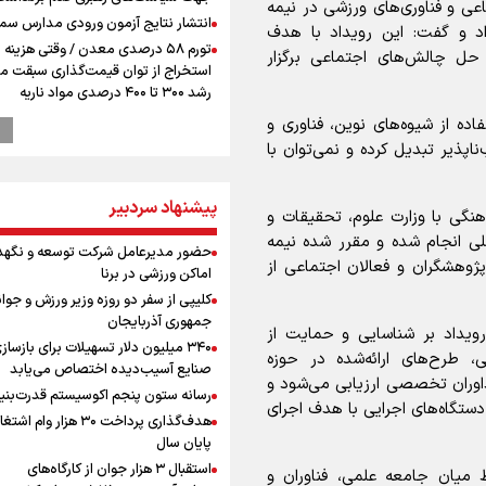
اعی و فناوری‌های ورزشی در نیمه
انتشار نتایج آزمون ورودی مدارس سمپ
اد و گفت: این رویداد با هدف
تورم ۵۸ درصدی معدن / وقتی هزینه
ی حل چالش‌های اجتماعی برگزار
استخراج از توان قیمت‌گذاری سبقت می
رشد ۳۰۰ تا ۴۰۰ درصدی مواد ناریه
پالایشگاه نفت اسلواکی منفجر شد
ده از شیوه‌های نوین، فناوری و
دروازه‌بان سرشناس پرسپولیس در آستا
اپذیر تبدیل کرده و نمی‌توان با
فسخ قرارداد!
وزیر ورزش و جوانان ایران از مرکز ملی
پیشنهاد سردبیر
جمهوری آذربایجان بازدید کرد
نگی با وزارت علوم، تحقیقات و
 ملی انجام شده و مقرر شده نیمه
پزشکیان: مذاکره به معنای تسلیم نی
حضور مدیرعامل شرکت توسعه و نگهد
دولت برای خدمت به مردم خواهد ایست
پژوهشگران و فعالان اجتماعی از
اماکن ورزشی در برنا
هیچ اختلافی میان دولت و نیروهای م
کلیپی از سفر دو روزه وزیر ورزش و جوان
وجود ندارد
جمهوری آذربایجان
پیش 
رویداد بر شناسایی و حمایت از
۳۴۰ میلیون دلار تسهیلات برای بازساز
طلا و دلار در آستانه یک تغییر مهم
ی، طرح‌های ارائه‌شده در حوزه
صنایع آسیب‌دیده اختصاص می‌یابد
همتی: اظهارات جدید آمریکا با ادعاهای 
اوران تخصصی ارزیابی می‌شود و
رسانه ستون پنجم اکوسیستم قدرت‌بنی
سازگار نیست
ی به دستگاه‌های اجرایی با هدف اجرای
هدف‌گذاری پرداخت ۳۰ هزار وام ا
افزایش شمار شهدای لبنان به چهار هزار
پایان سال
۳۳۵ شهید
استقبال ۳ هزار جوان از کارگاه‌های
ط میان جامعه علمی، فناوران و
دبیرکل گردان‌های سیدالشهدا عراق: پا