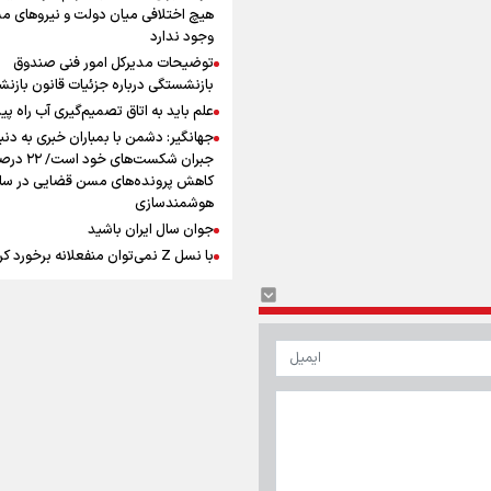
افزوده چقدر است؟
هیچ اختلافی میان دولت و نیروهای م
وجود ندارد
توضیحات مدیرکل امور فنی صندوق
بازنشستگی درباره جزئیات قانون بازن
علم باید به اتاق تصمیم‌گیری آب راه پید
جهانگیر: دشمن با بمباران خبری به دنب
اینفوبرنا/ سقف معافیت مالیاتی
جبران شکست‌های خود است
حقوق کارکنان دولت و بازنشست
کاهش پرونده‌های مسن قضایی در سای
هوشمندسازی
در بودجه ۱۴۰۵ چقدر است؟
جوان سال ایران باشید
با نسل Z نمی‌توان منفعلانه برخورد ک
دانشجو باید سازنده فعالیت فرهنگی ب
نه فقط مخاطب آن
یوسفی: جای بخیه سرم یادگار یک سانح
اینفوبرنا/ حداقل حقوق
است، نه دعوا!/ انتظار داشتیم تیم ملی 
بازنشستگان کشوری و لشکری د
گروهش صعود کند + فیلم
مردی که تاریخ را با دوربین و موتورسی
آب و هوا
|
اوقات شرعی
|
نظرسنجی
لایحه بودجه سال ۱۴۰۵ چقدر است؟
ثبت کرد
رابرت دنیرو: کشور من دیگر دوست‌داش
نیست