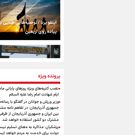
استخوان، یک نسل، ی
توهم!
رسانه ملی و حق مردم
اینفو برنا / توصیه‌هایی طلایی ب
شنیدن صدای رئیس‌ج
پیاده روی اربعین
روایت ایران از کنار مر
از طلوع خیابان‌ها تا 
پرونده ویژه
اینفو برنا / جدول کامل فاصله م
اشک
شلمچه تا شهرهای زیارتی عراق
نصب کتیبه‌های ویژه روزهای پایانی ماه
ایام شهادت امام رضا علیه السلام
جمله‌ای که بغض چها
وزیر ورزش و جوانان در گفتگو با رسانه‌
را شکست؛ «آهای مردم، 
جمهوری آذربایجان: در تفاهم نامه مش
تهران رفتند»
بین ایران و جمهوری آذربایجان از ظرفی
مشترک دو کشور استفاده خواهد شد
سه حسرتی که به دلم 
پزشکیان: مذاکره به معنای تسلیم نی
اینفو برنا/ میزان مالیات بر ارزش
دولت برای خدمت به مردم خواهد ایست