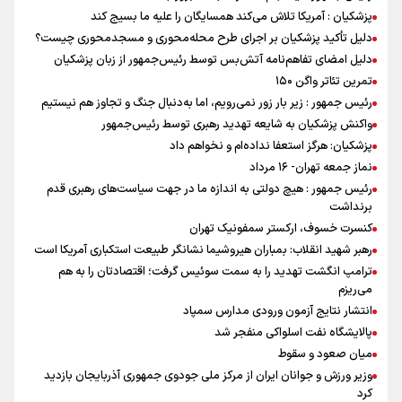
پزشکیان : آمریکا تلاش می‌کند همسایگان را علیه ما بسیج کند
دلیل تأکید پزشکیان بر اجرای طرح محله‌محوری و مسجدمحوری چیست؟
دلیل امضای تفاهم‌نامه آتش‌بس توسط رئیس‌جمهور از زبان پزشکیان
تمرین تئاتر واگن ۱۵۰
رئیس جمهور : زیر بار زور نمی‌رویم، اما به‌دنبال جنگ و تجاوز هم نیستیم
واکنش پزشکیان به شایعه تهدید رهبری توسط رئیس‌جمهور
پزشکیان: هرگز استعفا نداده‌ام و نخواهم داد
نماز جمعه تهران- ۱۶ مرداد
رئیس جمهور : هیچ دولتی به اندازه ما در جهت سیاست‌های رهبری قدم
برنداشت
کنسرت خسوف، ارکستر سمفونیک تهران
رهبر شهید انقلاب: بمباران هیروشیما نشانگر طبیعت استکباری آمریکا است
ترامپ انگشت تهدید را به سمت سوئیس گرفت؛ اقتصادتان را به هم
می‌ریزم
انتشار نتایج آزمون ورودی مدارس سمپاد
پالایشگاه نفت اسلواکی منفجر شد
میان صعود و سقوط
وزیر ورزش و جوانان ایران از مرکز ملی جودوی جمهوری آذربایجان بازدید
کرد