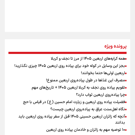
سه حسرتی که به دلم ماند
مومنِ مقتدرِ مظلوم
پرونده ویژه
همه کرایه‌های اربعین ۱۴۰۵ از مرز تا نجف و کربلا
اینفو برنا / توصیه‌هایی طلایی برای پیاده روی اربعین
بجز این وسایل در کوله خود برای پیاده روی اربعین ۱۴۰۵ چیزی نگذارید!
نگاه تمدنی رهبر شهید به فضای مجازی
اربعین اولی‌ها حتما بخوانند!
مصرف این غذاها در طول پیاده‌روی اربعین ممنوع!
تقویم پیاده روی نجف به کربلا اربعین ۱۴۰۵ + تاریخ‌های مهم
چرا پیاده‌روی اربعین ثواب دارد؟
رابطه کارگر و کارفرما در اندیشه رهبر شهید: از تضاد به
زوجیت
فضیلت پیاده روی اربعین و زیارت امام حسین (ع) در قیاس با حج
نگاه اهل‌سنت عراق به پیاده‌روی اربعین چیست؟
آنچه که زائران اربعین حسینی ۱۴۰۵ قبل از سفر پیاده روی اربعین باید
بدانند
۱۰ توصیه مهم به زائران و خادمان پیاده روی اربعین