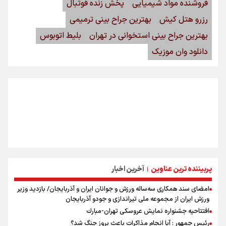
فروشنده مواد شیمیایی
پخش زنده فوتبال
رزرو هتل کیش
بهترین جراح بینی ترمیمی
بهترین جراح بینی استخوانی در تهران
بلیط اتوبوس
دانلود وان موزیک
پربیننده ترین عناوین
آخرین اخبار
|
امضای سند همکاری سه‌ساله ورزش و جوانان ایران و آذربایجان/ بازدید وزیر
ورزش ایران از مجموعه ملی تیراندازی و جودو آذربایجان
افتتاحیه جشنواره نمايش عروسكى تهران-مبارك
رئیس جمهور : آیا انجام مذاکرات باعث بروز جنگ شد؟