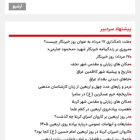
موسی جنپو، بازیکن فصل گذشته استقلال به پانتولیکوس یونان پیوست
آرشیو
بازدید وزیر ورزش ایران از مجموعه ملی تیراندازی باکو یکی از مجهزترین
مراکز تیراندازی منطقه
افزایش تعداد قربانیان تیراندازی در مدرسه تایلندی
پیشنهاد سردبیر
ورزشکاران سنگنوردی
یمن، ایستاده در برابر تحریم و تجاوز
علت نامگذاری ۱۷ مرداد به عنوان روز خبرنگار چیست؟
علیرضا نصیری وزنه‌برداری ایرانی دسته ۱۱۰ کیلوگرم : امیدوارم با
مروری بر زندگینامه خبرنگار شهید «محمود صارمی»
خوشرنگ‌ترین مدال‌ها به ایران برگردیم
۱۷ مرداد؛ روز خبرنگار
مکان های زیارتی و مقدس شهر نجف
تاریخ و پیشینه شهر کاظمین عراق
جاهای دیدنی بغداد عراق
رمز و رازهای عدد چهل و اربعین از زبان کارشناسان مذهبی
تاریخچه حرم عسکرین (ع) در سامرا
مکان های زیارتی و مقدس شهر کربلا
اهمیت پیاده‌روی اربعین در کلام علما
در روز اربعین بر کاروان اسرای کربلا چه گذشت؟
شایعات و ابهامات عمومی درباره پیاده روی اربعین ۱۴۰۵
کاروان اسیران کربلا در روز اربعین امام حسین (ع) کجا بود؟
اعمال روز اربعین و فضایل و ثواب خواندن زیارت اربعین