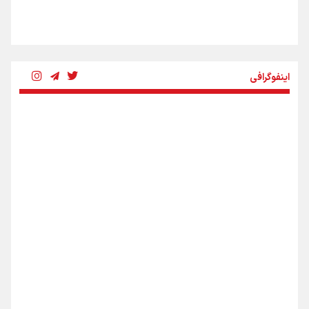
شکستگیِ بزرگ؛ روایتِ یک استخوان، یک نسل، یک توهم!
اینفوگرافی
رسانه ملی و حق مردم برای شنیدن صدای رئیس‌جمهوری
روایت ایران از کنار مردم
از طلوع خیابان‌ها تا غروب اشک
اینفو برنا / ۴ مسیر اصلی پیاده روی اربعین در عراق
جمله‌ای که بغض چهارماهه را شکست؛ «آهای مردم، آقا از
تهران رفتند»