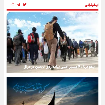
اینفوگرافی
رسانه ملی و حق مردم برای شنیدن صدای رئیس‌جمهوری
روایت ایران از کنار مردم
از طلوع خیابان‌ها تا غروب اشک
اینفو برنا / ۴ مسیر اصلی پیاده روی اربعین در عراق
جمله‌ای که بغض چهارماهه را شکست؛ «آهای مردم، آقا از
تهران رفتند»
سه حسرتی که به دلم ماند