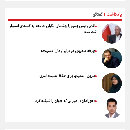
توصیه هایی مهم برای پیچ خوردگی پا در پیاده روی اربعین
خطرات پیاده روی اربعین/ ۷ راهنمایی برای سفری ایمن و معنوی
یادداشت
گفتگو
۲۰ نکته دوستانه درباره پیاده روی اربعین و عراقی ها
|
آقای رئیس‌جمهور! چشمان نگران جامعه به گام‌های استوار
شماست
چرخه تندروی در برابر آرمان مشروطه
بنزین؛ تدبیری برای حفظ امنیت انرژی
«هورامان»؛ میراثی که جهان را شیفته کرد
شکستگیِ بزرگ؛ روایتِ یک استخوان، یک نسل، یک توهم!