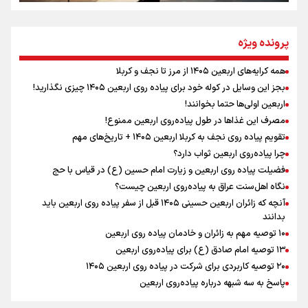
مومنِ مقتدرِ مظلوم
پرونده ویژه
همه کرایه‌های اربعین ۱۴۰۵ از مرز تا نجف و کربلا
اینفو برنا / توصیه‌هایی طلایی برای پیاده روی اربعین
بجز این وسایل در کوله خود برای پیاده روی اربعین ۱۴۰۵ چیزی نگذارید!
نگاه تمدنی رهبر شهید به فضای مجازی
اربعین اولی‌ها حتما بخوانند!
مصرف این غذاها در طول پیاده‌روی اربعین ممنوع!
تقویم پیاده روی نجف به کربلا اربعین ۱۴۰۵ + تاریخ‌های مهم
چرا پیاده‌روی اربعین ثواب دارد؟
رابطه کارگر و کارفرما در اندیشه رهبر شهید: از تضاد به
زوجیت
فضیلت پیاده روی اربعین و زیارت امام حسین (ع) در قیاس با حج
نگاه اهل‌سنت عراق به پیاده‌روی اربعین چیست؟
آنچه که زائران اربعین حسینی ۱۴۰۵ قبل از سفر پیاده روی اربعین باید
بدانند
۱۰ توصیه مهم به زائران و خادمان پیاده روی اربعین
اینفو برنا / جدول کامل فاصله مرز شلمچه تا شهرهای زیارتی
۱۳ توصیه امام صادق (ع) برای پیاده‌روی اربعین
۲۰ توصیه کاربردی برای شرکت در پیاده روی اربعین ۱۴۰۵
عراق
پاسخ به سه‌ شبهه درباره پیاده‌روی اربعین