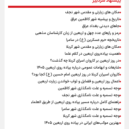
تمرین تئاتر واگن ۱۵۰
پیشنهاد سردبیر
کانادا دو مظنون تیراندازی در نزدیکی کنسولگری آمریکا را بازداشت کرد
مکان های زیارتی و مقدس شهر نجف
توافق دنیامالی و همتای آذربایجانی برای گسترش همکاری‌های ورزش و
تاریخ و پیشینه شهر کاظمین عراق
جوانان ایران و جمهوری آذربایجان/ امضای سند همکاری سه‌ساله فصل
تازه‌ای در روابط ورزشی دو کشور
جاهای دیدنی بغداد عراق
نصیری: امیدوارم با خوشرنگ‌ترین مدال‌ها به ایران برگردیم/ حضور شهاب
رمز و رازهای عدد چهل و اربعین از زبان کارشناسان مذهبی
حسینی در اردو به تیم انگیزه می‌دهد/ امیدوارم پرسپولیس فصل موفقی
تاریخچه حرم عسکرین (ع) در سامرا
داشته باشد
مکان های زیارتی و مقدس شهر کربلا
افزایش تعداد قربانیان تیراندازی در مدرسه تایلندی
اهمیت پیاده‌روی اربعین در کلام علما
دانیال شه‌بخش: اردوی ازبکستان کیفیت فنی تیم ملی را بالا برد/ برای
در روز اربعین بر کاروان اسرای کربلا چه گذشت؟
مدال ناگویا باید قهرمانان جهان و المپیک را شکست دهیم
شایعات و ابهامات عمومی درباره پیاده روی اربعین ۱۴۰۵
میان صعود و سقوط
کاروان اسیران کربلا در روز اربعین امام حسین (ع) کجا بود؟
اعمال روز اربعین و فضایل و ثواب خواندن زیارت اربعین
وجه تسمیه و علت نامگذاری شهر کاظمین
وجه تسمیه و علت نامگذاری شهر نجف
راهنمای کامل درباره مسیر پیاده روی اربعین از طریق العلماء
وجه تسمیه و علت نامگذاری شهر سامرا
وجه تسمیه و علت نامگذاری شهر کربلا
بهترین موکب‌های ایرانی در پیاده روی اربعین ۱۴۰۵