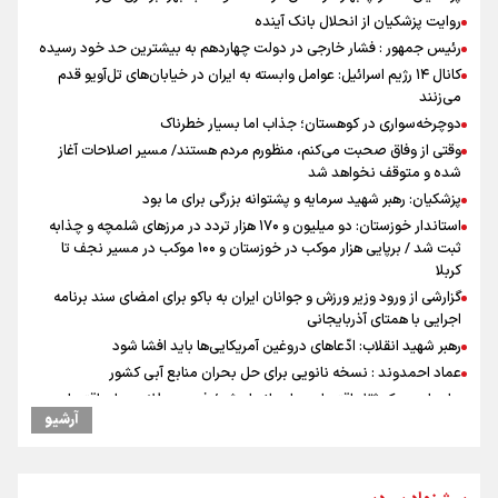
روایت پزشکیان از انحلال بانک آینده
رئیس جمهور : فشار خارجی در دولت چهاردهم به بیشترین حد خود رسیده
کانال ۱۴ رژیم اسرائیل: عوامل وابسته به ایران در خیابان‌های تل‌آویو قدم
می‌زنند
دوچرخه‌سواری در کوهستان؛ جذاب اما بسیار خطرناک
وقتی از وفاق صحبت می‌کنم، منظورم مردم هستند/ مسیر اصلاحات آغاز
شده و متوقف نخواهد شد
پزشکیان: رهبر شهید سرمایه و پشتوانه بزرگی برای ما بود
استاندار خوزستان: دو میلیون و ۱۷۰ هزار تردد در مرزهای شلمچه و چذابه
ثبت شد / برپایی هزار موکب در خوزستان و ۱۰۰ موکب در مسیر نجف تا
کربلا
گزارشی از ورود وزیر ورزش و جوانان ایران به باکو برای امضای سند برنامه
اجرایی با همتای آذربایجانی
رهبر شهید انقلاب: ادّعاهای دروغین آمریکایی‌ها باید افشا شود
عماد احمدوند : نسخه نانویی برای حل بحران منابع آبی کشور
جابجایی مرکز ثقل اقتصاد جهان انجام شد/ فرصت طلایی برای اقتصاد
آرشیو
ایران +نمودار
یحیی سریع: در عملیاتی گسترده تجمعات نظامی وابسته به عربستان را
هدف قرار دادیم