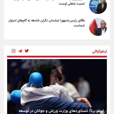
امنیت شغلی اوست
آقای رئیس‌جمهور! چشمان نگران جامعه به گام‌های استوار
شماست
چرخه تندروی در برابر آرمان مشروطه
اینفوگرافی
بنزین؛ تدبیری برای حفظ امنیت انرژی
«هورامان»؛ میراثی که جهان را شیفته کرد
شکستگیِ بزرگ؛ روایتِ یک استخوان، یک نسل، یک توهم!
اینفو برنا/ دستاوردهای وزارت ورزش و جوانان در توسعه