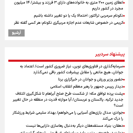
اعطای زمین ۲۰۰ متری به خانواده‌های دارای ۳ فرزند و بیشتر/ ۱۴ میلیون
مجرد در کشور داریم
نکونام سرمربی تراکتور: احتمالا یک یا دو تغییر داشته باشیم
کریمی در خصوص شایعات عدم اجازه مربیگری نکونام: هر کسی گفته نظر
شخصی خودش بوده است
آرشیو
نکونام: چند روز یکبار تماشاگران امکان حضور در تمرینات خواهند داشت
بازدهی اوراق دولتی در آستانه ۴۰ درصد/ سیگنال هشدار به بازار پول و
سرمایه
پیشنهاد سردبیر
پیش‌بینی نرخ دلار، طلا و سکه ۱۹ مرداد/ سکه در برابر دو نیروی متضاد
پاسخ منفی مجیدی، نکونام را سرمربی کرد؛ ماجرای عجیب نیمکت تراکتور
سرمایه‌گذاری در فناوری‌های نوین، نیاز ضروری کشور است/ اعتماد به
ادعای ترامپ: بطور محدود در حال مذاکره با ایران هستیم
جوانان، هیچ مانعی را مقابل پیشرفت کشور باقی نمی‌گذارد
عراقچی: با آمریکا مذاکره نداریم/ باز شدن تنگه هرمز به شرایطی غیر از
حضور وزیر ورزش و جوانان در خبرگزاری برنا
تفاهم با عمان مرتبط است
دیدار رییس جمهور با رهبر معظم انقلاب اسلامی
پیشنهاد رسمی تراکتور به بازیکن مورد علاقه نکونام
پشت پرده توافق مکه؛ از شکست طرح صلح آبراهام تا شکل‌گیری ائتلاف
جدید ترکیه، پاکستان و عربستان/ آیا موازنه قدرت در منطقه در حال تغییر
است؟
جوادی: مدال بازی‌های آسیایی را می‌خواهم/ بهداد سلیمی شرایط ورزشکار
را درک می‌کند
دهقان: بنیاد مستضعفان دیگر به‌دنبال رهاسازی دارایی‌ها نیست