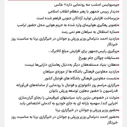
پرسپولیس امشب سه رونمایی دارد+ عکس
دیدار رییس جمهور با رهبر معظم انقلاب اسلامی
زیرساخت افزایش تولید آزادگان جنوبی فراهم شده است
تصویر رهگیری هواپیمای وارد شده به حریم هوایی محل حضور ترامپ
ستاره استقلال به سپاهان هم نمی رسد
بازدید احمد دنیامالی وزیر ورزش و جوانان در خبرگزاری برنا به مناسبت روز
خبرنگار
پیگیری رئیس‌جمهور برای افزایش مبلغ کالابرگ...
مسابقات چوگان جام بهیرخ
دهقان: بنیاد مستضعفان دیگر به‌دنبال رهاسازی دارایی‌ها نیست
بازدید معاونین فرهنگی باشگاه ها از موزه‌ی سپاهان
نشست معاونین فرهنگی باشگاه های فوتبال کشور
برگزاری مراسم روز تکنولوژی و فوتبال با رونمایی از سامانه‌های فن‌آورانه
فدراسیون با حضور معاون توسعه ورزش بانوان
دولت در خصوص بنزین باید سیاستهای غیرقیمتی را بجای گران‌سازی
اجرایی کند/ سهمیه یارانه ای به جای خودرو به کدملی اختصاص یابد
حضور وزیر ورزش و جوانان در خبرگزاری برنا
حضور احمد دنیامالی وزیر ورزش و جوانان در خبرگزاری برنا به مناسبت روز
خبرنگار