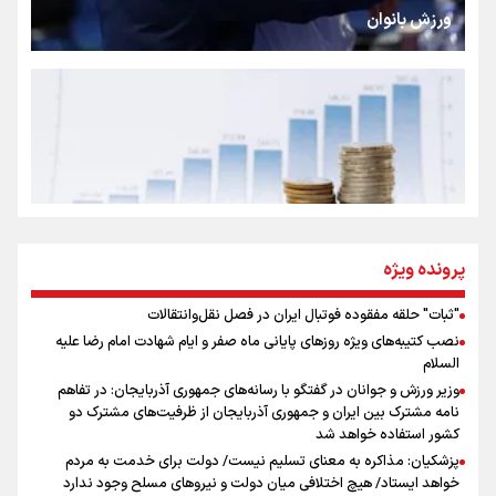
ورزش بانوان
رسانه ملی و حق مردم برای شنیدن صدای رئیس‌جمهوری
روایت ایران از کنار مردم
از طلوع خیابان‌ها تا غروب اشک
پرونده ویژه
"ثبات" حلقه مفقوده فوتبال ایران در فصل نقل‌وانتقالات
اینفو برنا/ میزان مالیات بر ارزش افزوده چقدر است؟
نصب کتیبه‌های ویژه روزهای پایانی ماه صفر و ایام شهادت امام رضا علیه
جمله‌ای که بغض چهارماهه را شکست؛ «آهای مردم، آقا از
السلام
تهران رفتند»
وزیر ورزش و جوانان در گفتگو با رسانه‌های جمهوری آذربایجان: در تفاهم
نامه مشترک بین ایران و جمهوری آذربایجان از ظرفیت‌های مشترک دو
کشور استفاده خواهد شد
سه حسرتی که به دلم ماند
پزشکیان: مذاکره به معنای تسلیم نیست/ دولت برای خدمت به مردم
خواهد ایستاد/ هیچ اختلافی میان دولت و نیروهای مسلح وجود ندارد