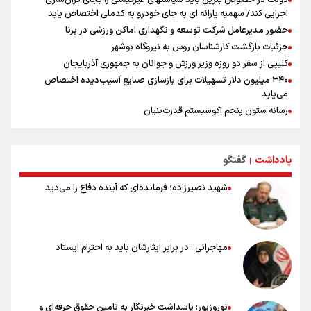
دولت در خصوص بنزین باید سیاستهای غیرقیمتی را بجای گران‌سازی
اجرایی کند/ سهمیه یارانه ای به جای خودرو به کدملی اختصاص یابد
حضور مدیرعامل شرکت توسعه و نگهداری اماکن ورزشی در برنا
جزئیات بازگشت کارشناسان روس به نیروگاه بوشهر
کلیپی از سفر دو روزه وزیر ورزش و جوانان به جمهوری آذربایجان
۳۴۰ میلیون دلار تسهیلات برای بازسازی صنایع آسیب‌دیده اختصاص
می‌یابد
رسانه ستون پنجم اکوسیستم قدرت‌بنیان
هدف‌گذاری پرداخت ۳۰ هزار وام اشتغال تا پایان سال
استقبال ۳ هزار جوان از کارگاه‌های مهارت‌آموزی در ۲۵۰ شهرستان کشور
یادداشت
گفتگو
شوک بزرگ برای لیونل مسی!
|
سخنگوی سپاه: بازگشایی تنگۀ هرمز منوط به پذیرش شروط ایران از سوی
شهید نصیرزاده؛ فرمانده‌ای که آینده دفاع را می‌دید
آمریکاست و ارتباطی به مذاکرات ایران و عمان ندارد
علت نامگذاری ۱۷ مرداد به عنوان روز خبرنگار چیست؟
ورود مواد آلاینده به منابع آب از نگرانی‌های جدی دوران جنگ است/ خطر از
دست رفتن باروری خاک
مهاجرانی : در برابر ایثارشان باید به احترام ایستاد
مروری بر زندگینامه خبرنگار شهید «محمود صارمی»
۱۷ مرداد؛ روز خبرنگار
نوروزپور: پاسداشت خبرنگار به تامین حقوق حرفه‌ای و