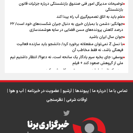
توضیحات مدیرکل امور فنی صندوق بازنشستگی درباره جزئیات قانون
بازنشستگی
علم باید به اتاق تصمیم‌گیری آب راه پیدا کند
جهانگیر: دشمن با بمباران خبری به دنبال جبران شکست‌های خود است/ ۲۲
درصد کاهش پرونده‌های مسن قضایی در سایه هوشمندسازی
اینفو برنا / ۴ مسیر اصلی پیاده روی اربعین در عراق
جوان سال ایران باشید
با نسل Z نمی‌توان منفعلانه برخورد کرد/ دانشجو باید سازنده فعالیت
فرهنگی باشد، نه فقط مخاطب آن
یوسفی: جای بخیه سرم یادگار یک سانحه است، نه دعوا!/ انتظار داشتیم تیم
ملی از گروهش صعود کند + فیلم
مردی که تاریخ را با دوربین و موتورسیکلت ثبت کرد
رابرت دنیرو: کشور من دیگر دوست‌داشتنی نیست
دبیر فدراسیون بولینگ و بیلیارد: از رسانه ملی انتظار حمایت داریم/ در
انتظار حضور تیم‌های بزرگ مثل استقلال در لیگ هستیم
تماس با ما
|
درباره ما
|
پیوندها
|
آرشیو
|
عضویت در خبرنامه
|
آب و هوا
|
اوقات شرعی
|
نظرسنجی
اینفو برنا / توصیه‌هایی طلایی برای پیاده روی اربعین