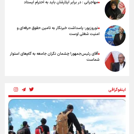
مهاجرانی : در برابر ایثارشان باید به احترام ایستاد
سرنوشت صعود را به تیم‌های دیگر سپردیم
عالمی: جام جهانی از مرحله حذفی جان گرفت/ درباره شیوه بازی تیم ملی
نقد وجود دارد
نوروزپور: پاسداشت خبرنگار به تامین حقوق حرفه‌ای و
امنیت شغلی اوست
آقای رئیس‌جمهور! چشمان نگران جامعه به گام‌های استوار
شماست
چرخه تندروی در برابر آرمان مشروطه
اینفوگرافی
بنزین؛ تدبیری برای حفظ امنیت انرژی
«هورامان»؛ میراثی که جهان را شیفته کرد