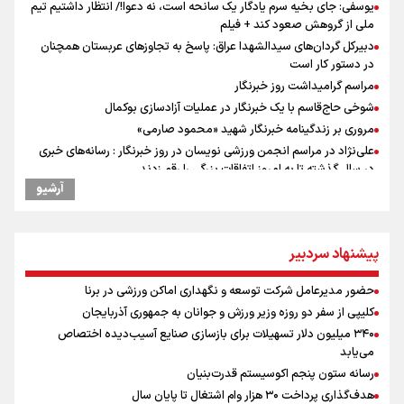
یوسفی: جای بخیه سرم یادگار یک سانحه است، نه دعوا!/ انتظار داشتیم تیم
ملی از گروهش صعود کند + فیلم
دبیرکل گردان‌های سیدالشهدا عراق: پاسخ به تجاوزهای عربستان همچنان
در دستور کار است
مراسم گرامیداشت روز خبرنگار
شوخی حاج‌قاسم با یک خبرنگار در عملیات آزادسازی بوکمال
مروری بر زندگینامه خبرنگار شهید «محمود صارمی»
علی‌نژاد در مراسم انجمن ورزشی نویسان در روز خبرنگار : رسانه‌های خبری
در سال گذشته تا به امروز اتفاقات بزرگی را رقم زدند
آرشیو
ونس: در حال کار بر روی ایجاد یک سیستم ناوبری امن هستیم
سیدمناف هاشمی در مراسم انجمن ورزشی نویسان : قدردان زحمات اهالی
رسانه به ویژه ورزشی نویسان هستیم
علت نامگذاری ۱۷ مرداد به عنوان روز خبرنگار چیست؟
پیشنهاد سردبیر
فوران یک آتشفشان قدرتمند در جنوب غربی کلمبیا
حضور مدیرعامل شرکت توسعه و نگهداری اماکن ورزشی در برنا
سیمئونه درهای انتقال آلوارز به بارسلونا را بست
کلیپی از سفر دو روزه وزیر ورزش و جوانان به جمهوری آذربایجان
سید عباس عراقچی در مراسم روز خبرنگار : مذاکرات با عمان برای تعیین
۳۴۰ میلیون دلار تسهیلات برای بازسازی صنایع آسیب‌دیده اختصاص
مسیر موقت تقریبا به نتیجه نزدیک است
می‌یابد
حضور مدیرعامل شرکت توسعه و نگهداری اماکن ورزشی در برنا
رسانه ستون پنجم اکوسیستم قدرت‌بنیان
سخنگوی سپاه: بازگشایی تنگۀ هرمز منوط به پذیرش شروط ایران از سوی
هدف‌گذاری پرداخت ۳۰ هزار وام اشتغال تا پایان سال
آمریکاست و ارتباطی به مذاکرات ایران و عمان ندارد