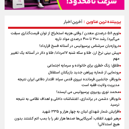
پربیننده ترین عناوین
آخرین اخبار
|
تورم ۵۸ درصدی معدن / وقتی هزینه استخراج از توان قیمت‌گذاری سبقت
می‌گیرد/ رشد ۳۰۰ تا ۴۰۰ درصدی مواد ناریه
دروازه‌بان سرشناس پرسپولیس در آستانه فسخ قرارداد!
پیش بینی نرخ ارز، طلا و سکه شنبه ۱۷مرداد/ طلا و دلار در آستانه یک تغییر
مهم
طلاق؛ زنگ خطری برای خانواده و سرمایه اجتماعی
رونمایی از شماره پیراهن جدید بازیکنان استقلال
ابوباقر، جانشین فرمانده نیروی قدس سپاه: اقتدار دفاعی ایران نتیجه
مدیریت ولایت فقیه است
محمد نوری روبروی پرسپولیس می ایستد!
ابوباقر: دشمن در براندازی، اغتشاشات داخلی و اهداف نظامی به نتیجه
نرسید
افزایش شمار شهدای لبنان به چهار هزار و ۳۳۵ شهید
رهبر شهید انقلاب: آمریکایی‌ها صدها هزار نفر را با بمب اتم کشتند بدون
هیچ استدلالی!