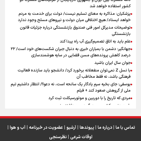
کشور استفاده خواهد شد
پزشکیان: مذاکره به معنای تسلیم نیست/ دولت برای خدمت به مردم
سه حسرتی که به دلم ماند
خواهد ایستاد/ هیچ اختلافی میان دولت و نیروهای مسلح وجود ندارد
توضیحات مدیرکل امور فنی صندوق بازنشستگی درباره جزئیات قانون
بازنشستگی
علم باید به اتاق تصمیم‌گیری آب راه پیدا کند
جهانگیر: دشمن با بمباران خبری به دنبال جبران شکست‌های خود است/ ۲۲
درصد کاهش پرونده‌های مسن قضایی در سایه هوشمندسازی
اینفو برنا / جدول کامل فاصله مرز شلمچه تا شهرهای زیارتی
جوان سال ایران باشید
عراق
با نسل Z نمی‌توان منفعلانه برخورد کرد/ دانشجو باید سازنده فعالیت
فرهنگی باشد، نه فقط مخاطب آن
یوسفی: جای بخیه سرم یادگار یک سانحه است، نه دعوا!/ انتظار داشتیم تیم
ملی از گروهش صعود کند + فیلم
مردی که تاریخ را با دوربین و موتورسیکلت ثبت کرد
رابرت دنیرو: کشور من دیگر دوست‌داشتنی نیست
دبیر فدراسیون بولینگ و بیلیارد: از رسانه ملی انتظار حمایت داریم/ در
انتظار حضور تیم‌های بزرگ مثل استقلال در لیگ هستیم
تورم ۵۸ درصدی معدن / وقتی هزینه استخراج از توان قیمت‌گذاری سبقت
تماس با ما
|
درباره ما
|
پیوندها
|
آرشیو
|
عضویت در خبرنامه
|
آب و هوا
|
می‌گیرد/ رشد ۳۰۰ تا ۴۰۰ درصدی مواد ناریه
اوقات شرعی
|
نظرسنجی