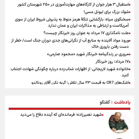
استقبال ۳ هزار جوان از کارگاه‌های مهارت‌آموزی در ۲۵۰ شهرستان کشور
آتش‌سوزی ساختمان اداره مالیات اندونزی را ویران کرد
شوک بزرگ برای لیونل مسی!
سخنگوی سپاه: بازگشایی تنگۀ هرمز منوط به پذیرش شروط ایران از سوی
آمریکاست و ارتباطی به مذاکرات ایران و عمان ندارد
علت نامگذاری ۱۷ مرداد به عنوان روز خبرنگار چیست؟
ورود مواد آلاینده به منابع آب از نگرانی‌های جدی دوران جنگ است/ خطر از
دست رفتن باروری خاک
مروری بر زندگینامه خبرنگار شهید «محمود صارمی»
۱۷ مرداد؛ روز خبرنگار
خانواده شهید لاریجانی: از اظهارات شتاب‌زده درباره چگونگی شهادت اجتناب
کنید
اشک‌های CR7 به قیمت ۲۳ سال تلاش؛ گریه نکن آقای رونالدو
حیدری: افزایش تیم‌های جام جهانی هم سود داشت و هم ضرر/ تیم ملی در
جام جهانی مردود نشد
یادداشت
گفتگو
|
تلاش مدام برای زنده نگه داشتن هنر ایرانی
نصرتی: پاسخ بیرانوند سنخیتی با صحبت‌های علی دایی نداشت/
شهید نصیرزاده؛ فرمانده‌ای که آینده دفاع را می‌دید
ملی‌پوشان نباید از خودشان تعریف کنند!
خلعتبری: جای دو سه نفر در جام جهانی خالی بود/ تیم ملی نیاز به تغییر
نسل دارد/ دوست دارم آرژانتین قهرمان شود
شاهرخی: اندازه داشته‌هایمان از بازار جام جهانی برداشت کردیم/ دودستی