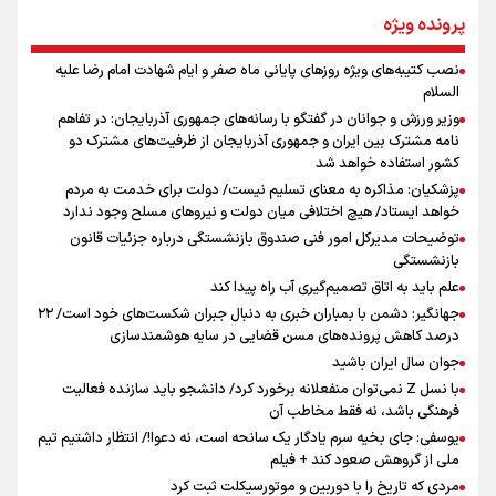
از طلوع خیابان‌ها تا غروب اشک
پرونده ویژه
نصب کتیبه‌های ویژه روزهای پایانی ماه صفر و ایام شهادت امام رضا علیه
اینفو برنا / توصیه‌هایی طلایی برای پیاده روی اربعین
السلام
جمله‌ای که بغض چهارماهه را شکست؛ «آهای مردم، آقا از
وزیر ورزش و جوانان در گفتگو با رسانه‌های جمهوری آذربایجان: در تفاهم
تهران رفتند»
نامه مشترک بین ایران و جمهوری آذربایجان از ظرفیت‌های مشترک دو
کشور استفاده خواهد شد
پزشکیان: مذاکره به معنای تسلیم نیست/ دولت برای خدمت به مردم
سه حسرتی که به دلم ماند
خواهد ایستاد/ هیچ اختلافی میان دولت و نیروهای مسلح وجود ندارد
توضیحات مدیرکل امور فنی صندوق بازنشستگی درباره جزئیات قانون
بازنشستگی
علم باید به اتاق تصمیم‌گیری آب راه پیدا کند
جهانگیر: دشمن با بمباران خبری به دنبال جبران شکست‌های خود است/ ۲۲
درصد کاهش پرونده‌های مسن قضایی در سایه هوشمندسازی
اینفو برنا / جدول کامل فاصله مرز شلمچه تا شهرهای زیارتی
جوان سال ایران باشید
عراق
با نسل Z نمی‌توان منفعلانه برخورد کرد/ دانشجو باید سازنده فعالیت
فرهنگی باشد، نه فقط مخاطب آن
یوسفی: جای بخیه سرم یادگار یک سانحه است، نه دعوا!/ انتظار داشتیم تیم
ملی از گروهش صعود کند + فیلم
مردی که تاریخ را با دوربین و موتورسیکلت ثبت کرد