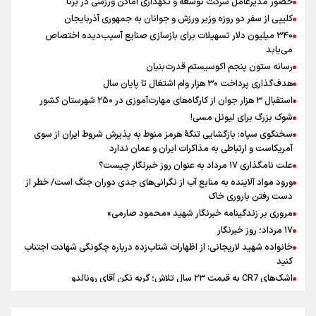
حضور مدیرعامل شرکت توسعه و نگهداری اماکن ورزشی در برنا
رسانه به ویژه ورزشی نویسان هستیم
کلیپی از سفر دو روزه وزیر ورزش و جوانان به جمهوری آذربایجان
فوران یک آتشفشان قدرتمند در جنوب غربی کلمبیا
۳۴۰ میلیون دلار تسهیلات برای بازسازی صنایع آسیب‌دیده اختصاص
سیمئونه درهای انتقال آلوارز به بارسلونا را بست
می‌یابد
حضور مدیرعامل شرکت توسعه و نگهداری اماکن ورزشی در برنا
رسانه ستون پنجم اکوسیستم قدرت‌بنیان
هدف‌گذاری پرداخت ۳۰ هزار وام اشتغال تا پایان سال
استقبال ۳ هزار جوان از کارگاه‌های مهارت‌آموزی در ۲۵۰ شهرستان کشور
شوک بزرگ برای لیونل مسی!
سخنگوی سپاه: بازگشایی تنگۀ هرمز منوط به پذیرش شروط ایران از سوی
آمریکاست و ارتباطی به مذاکرات ایران و عمان ندارد
علت نامگذاری ۱۷ مرداد به عنوان روز خبرنگار چیست؟
ورود مواد آلاینده به منابع آب از نگرانی‌های جدی دوران جنگ است/ خطر از
دست رفتن باروری خاک
مروری بر زندگینامه خبرنگار شهید «محمود صارمی»
۱۷ مرداد؛ روز خبرنگار
خانواده شهید لاریجانی: از اظهارات شتاب‌زده درباره چگونگی شهادت اجتناب
کنید
اشک‌های CR7 به قیمت ۲۳ سال تلاش؛ گریه نکن آقای رونالدو
حیدری: افزایش تیم‌های جام جهانی هم سود داشت و هم ضرر/ تیم ملی در
جام جهانی مردود نشد