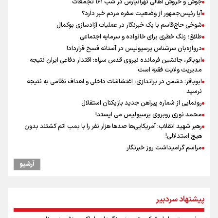
جوش و خروش اهالی تهرانپارس در شب ۱۶۱ تجمعات
آیا رئیس‌جمهور از وضعیت سفره مردم خبر دارد؟
شوخی حاج‌قاسم با یک خبرنگار در عملیات آزادسازی بوکمال
طلاق؛ زنگ خطری برای خانواده و سرمایه اجتماعی
دروازه‌بان سرشناس پرسپولیس در آستانه فسخ قرارداد!
ابوباقر، جانشین فرمانده نیروی قدس سپاه: اقتدار دفاعی ایران نتیجه
مدیریت ولایت فقیه است
ابوباقر: دشمن در براندازی، اغتشاشات داخلی و اهداف نظامی به نتیجه
نرسید
رونمایی از شماره پیراهن جدید بازیکنان استقلال
محمد نوری روبروی پرسپولیس می ایستد!
رهبر شهید انقلاب: آمریکایی‌ها صدها هزار نفر را با بمب اتم کشتند بدون
هیچ استدلالی!
مراسم گرامیداشت روز خبرنگار
سخنگوی سپاه: بازگشایی تنگۀ هرمز منوط به پذیرش شروط ایران از سوی
آرشیو
آمریکاست و ارتباطی به مذاکرات ایران و عمان ندارد
ونس: در حال کار بر روی ایجاد یک سیستم ناوبری امن هستیم
علی‌نژاد در مراسم انجمن ورزشی نویسان در روز خبرنگار : رسانه‌های خبری
پیشنهاد سردبیر
در سال گذشته تا به امروز اتفاقات بزرگی را رقم زدند
سیدمناف هاشمی در مراسم انجمن ورزشی نویسان : قدردان زحمات اهالی