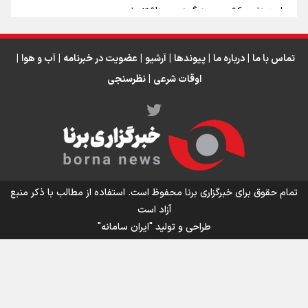
رابرت دنیرو: کشور من دیگر دوست‌داشتنی نیست
دبیر فدراسیون بولینگ و بیلیارد: از رسانه ملی انتظار حمایت داریم/ در
انتظار حضور تیم‌های بزرگ مثل استقلال در لیگ هستیم
تورم ۵۸ درصدی معدن / وقتی هزینه استخراج از توان قیمت‌گذاری سبقت
تماس با ما
|
درباره ما
|
پیوندها
|
آرشیو
|
عضویت در خبرنامه
|
آب و هوا
|
می‌گیرد/ رشد ۳۰۰ تا ۴۰۰ درصدی مواد ناریه
اوقات شرعی
|
نظرسنجی
اینفو برنا/ میزان مالیات بر ارزش افزوده چقدر است؟
تمام حقوق برای خبرگزاری برنا محفوظ است. استفاده از مطالب با ذکر منبع
آزاد است
طراحی و تولید
"ایران سامانه"
اینفوبرنا/ سقف معافیت مالیاتی حقوق کارکنان دولت و