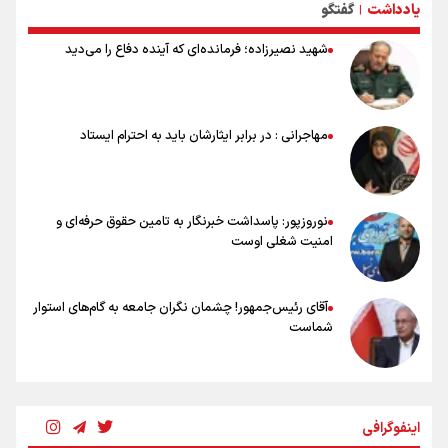
یادداشت
گفتگو
|
تلاش مدام برای زنده نگه داشتن هنر ایرانی
نصرتی: پاسخ بیرانوند سنخیتی با صحبت‌های علی دایی نداشت/
شهید نصیرزاده؛ فرمانده‌ای که آینده دفاع را می‌دید
ملی‌پوشان نباید از خودشان تعریف کنند!
خلعتبری: جای دو سه نفر در جام جهانی خالی بود/ تیم ملی نیاز به تغییر
نسل دارد/ دوست دارم آرژانتین قهرمان شود
شاهرخی: اندازه داشته‌هایمان از بازار جام جهانی برداشت کردیم/ دودستی
مهاجرانی : در برابر ایثارشان باید به احترام ایستاد
سرنوشت صعود را به تیم‌های دیگر سپردیم
عالمی: جام جهانی از مرحله حذفی جان گرفت/ درباره شیوه بازی تیم ملی
نقد وجود دارد
نوروزپور: پاسداشت خبرنگار به تامین حقوق حرفه‌ای و
امنیت شغلی اوست
آقای رئیس‌جمهور! چشمان نگران جامعه به گام‌های استوار
شماست
چرخه تندروی در برابر آرمان مشروطه
اینفوگرافی