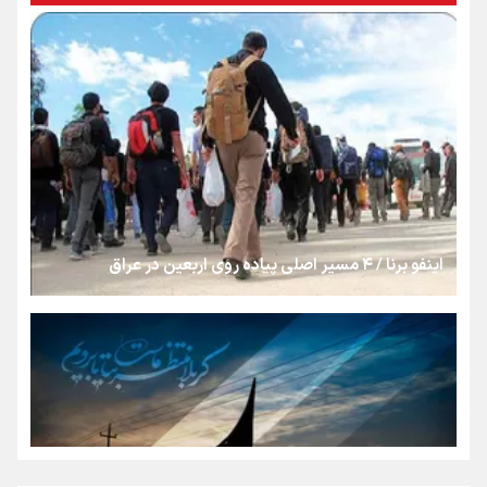
بنزین؛ تدبیری برای حفظ امنیت انرژی
«هورامان»؛ میراثی که جهان را شیفته کرد
شکستگیِ بزرگ؛ روایتِ یک استخوان، یک نسل، یک توهم!
اینفو برنا / ۴ مسیر اصلی پیاده روی اربعین در عراق
رسانه ملی و حق مردم برای شنیدن صدای رئیس‌جمهوری
روایت ایران از کنار مردم