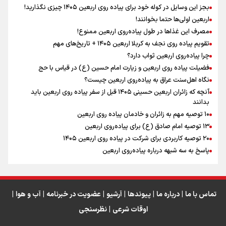
اینفو برنا / توصیه‌هایی طلایی برای پیاده روی اربعین
بجز این وسایل در کوله خود برای پیاده روی اربعین ۱۴۰۵ چیزی نگذارید!
نگاه تمدنی رهبر شهید به فضای مجازی
اربعین اولی‌ها حتما بخوانند!
مصرف این غذاها در طول پیاده‌روی اربعین ممنوع!
تقویم پیاده روی نجف به کربلا اربعین ۱۴۰۵ + تاریخ‌های مهم
چرا پیاده‌روی اربعین ثواب دارد؟
رابطه کارگر و کارفرما در اندیشه رهبر شهید: از تضاد به
زوجیت
فضیلت پیاده روی اربعین و زیارت امام حسین (ع) در قیاس با حج
نگاه اهل‌سنت عراق به پیاده‌روی اربعین چیست؟
آنچه که زائران اربعین حسینی ۱۴۰۵ قبل از سفر پیاده روی اربعین باید
بدانند
۱۰ توصیه مهم به زائران و خادمان پیاده روی اربعین
اینفو برنا / جدول کامل فاصله مرز شلمچه تا شهرهای زیارتی
۱۳ توصیه امام صادق (ع) برای پیاده‌روی اربعین
۲۰ توصیه کاربردی برای شرکت در پیاده روی اربعین ۱۴۰۵
عراق
پاسخ به سه‌ شبهه درباره پیاده‌روی اربعین
تماس با ما
|
درباره ما
|
پیوندها
|
آرشیو
|
عضویت در خبرنامه
|
آب و هوا
|
اوقات شرعی
|
نظرسنجی