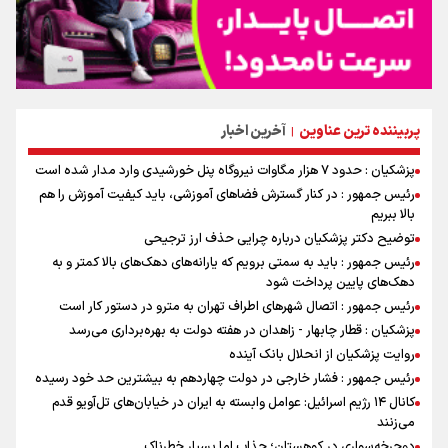
پربیننده ترین عناوین
آخرین اخبار
|
پزشکیان : حدود ۷ هزار مگاوات نیروگاه پنل خورشیدی وارد مدار شده است
رئیس جمهور : در کنار گسترش فضاهای آموزشی، باید کیفیت آموزش را هم
بالا ببریم
توضیح دکتر پزشکیان درباره چرایی حذف ارز ترجیحی
رئیس جمهور : باید به سمتی برویم که یارانه‌های دهک‌های بالا کمتر و به
دهک‌های پایین پرداخت شود
رئیس جمهور : اتصال شهرهای اطراف تهران به مترو در دستور کار است
پزشکیان : قطار چابهار - زاهدان در هفته دولت به بهره‌برداری می‌رسد
روایت پزشکیان از انحلال بانک آینده
رئیس جمهور : فشار خارجی در دولت چهاردهم به بیشترین حد خود رسیده
کانال ۱۴ رژیم اسرائیل: عوامل وابسته به ایران در خیابان‌های تل‌آویو قدم
می‌زنند
دوچرخه‌سواری در کوهستان؛ جذاب اما بسیار خطرناک