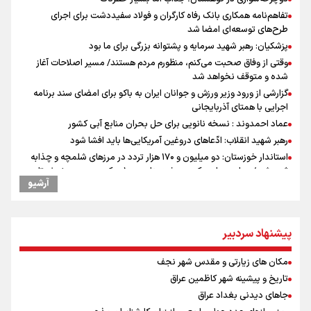
تفاهم‌نامه همکاری بانک رفاه کارگران و فولاد سفیددشت برای اجرای
طرح‌های توسعه‌ای امضا شد
پزشکیان: رهبر شهید سرمایه و پشتوانه بزرگی برای ما بود
وقتی از وفاق صحبت می‌کنم، منظورم مردم هستند/ مسیر اصلاحات آغاز
شده و متوقف نخواهد شد
گزارشی از ورود وزیر ورزش و جوانان ایران به باکو برای امضای سند برنامه
اجرایی با همتای آذربایجانی
عماد احمدوند : نسخه نانویی برای حل بحران منابع آبی کشور
رهبر شهید انقلاب: ادّعاهای دروغین آمریکایی‌ها باید افشا شود
استاندار خوزستان: دو میلیون و ۱۷۰ هزار تردد در مرزهای شلمچه و چذابه
ثبت شد / برپایی هزار موکب در خوزستان و ۱۰۰ موکب در مسیر نجف تا
آرشیو
کربلا
یحیی سریع: در عملیاتی گسترده تجمعات نظامی وابسته به عربستان را
هدف قرار دادیم
پیشنهاد سردبیر
جابجایی مرکز ثقل اقتصاد جهان انجام شد/ فرصت طلایی برای اقتصاد
ایران +نمودار
مکان های زیارتی و مقدس شهر نجف
امیررضا غلامی، ملی پوش تکواندو : تمرکزم روی مسابقات پاکستان است نه
بازی های آسیایی
تاریخ و پیشینه شهر کاظمین عراق
کانادا دو مظنون تیراندازی در نزدیکی کنسولگری آمریکا را بازداشت کرد
جاهای دیدنی بغداد عراق
نصیری: امیدوارم با خوشرنگ‌ترین مدال‌ها به ایران برگردیم/ حضور شهاب