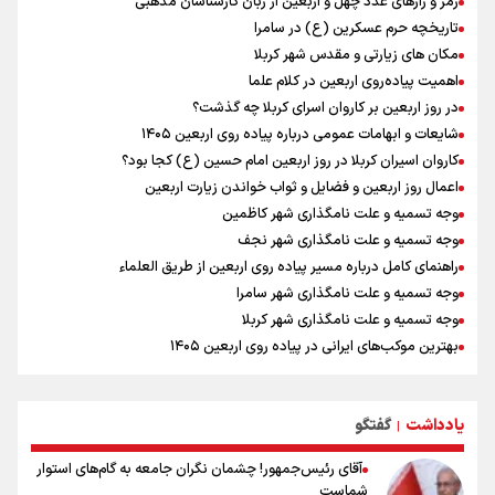
رمز و رازهای عدد چهل و اربعین از زبان کارشناسان مذهبی
حسینی در اردو به تیم انگیزه می‌دهد/ امیدوارم پرسپولیس فصل موفقی
تاریخچه حرم عسکرین (ع) در سامرا
داشته باشد
مکان های زیارتی و مقدس شهر کربلا
رادین زینالی، ملی پوش تکواندو : قدم به قدم تلاش می کنم تا به طلای
اهمیت پیاده‌روی اربعین در کلام علما
المپیک برسم
در روز اربعین بر کاروان اسرای کربلا چه گذشت؟
اردوی تیم ملی تکواندو
شایعات و ابهامات عمومی درباره پیاده روی اربعین ۱۴۰۵
دانیال شه‌بخش: اردوی ازبکستان کیفیت فنی تیم ملی را بالا برد/ برای
کاروان اسیران کربلا در روز اربعین امام حسین (ع) کجا بود؟
مدال ناگویا باید قهرمانان جهان و المپیک را شکست دهیم
اعمال روز اربعین و فضایل و ثواب خواندن زیارت اربعین
وجه تسمیه و علت نامگذاری شهر کاظمین
وجه تسمیه و علت نامگذاری شهر نجف
راهنمای کامل درباره مسیر پیاده روی اربعین از طریق العلماء
وجه تسمیه و علت نامگذاری شهر سامرا
وجه تسمیه و علت نامگذاری شهر کربلا
بهترین موکب‌های ایرانی در پیاده روی اربعین ۱۴۰۵
توصیه هایی مهم برای پیچ خوردگی پا در پیاده روی اربعین
خطرات پیاده روی اربعین/ ۷ راهنمایی برای سفری ایمن و معنوی
یادداشت
گفتگو
۲۰ نکته دوستانه درباره پیاده روی اربعین و عراقی ها
|
آقای رئیس‌جمهور! چشمان نگران جامعه به گام‌های استوار
شماست