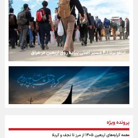
روایت ایران از کنار مردم
از طلوع خیابان‌ها تا غروب اشک
اینفو برنا / ۴ مسیر اصلی پیاده روی اربعین در عراق
جمله‌ای که بغض چهارماهه را شکست؛ «آهای مردم، آقا از
تهران رفتند»
سه حسرتی که به دلم ماند
مومنِ مقتدرِ مظلوم
پرونده ویژه
همه کرایه‌های اربعین ۱۴۰۵ از مرز تا نجف و کربلا