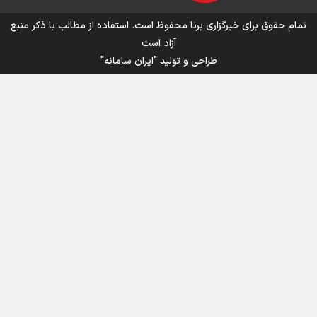
اینفو برنا/ میزان مالیات بر ارزش افزوده چقدر است؟
تمام حقوق برای خبرگزاری برنا محفوظ است. استفاده از مطالب با ذکر منبع
آزاد است
طراحی و تولید
"ایران سامانه"
اینفوبرنا/ سقف معافیت مالیاتی حقوق کارکنان دولت و
بازنشستگان در بودجه ۱۴۰۵ چقدر است؟