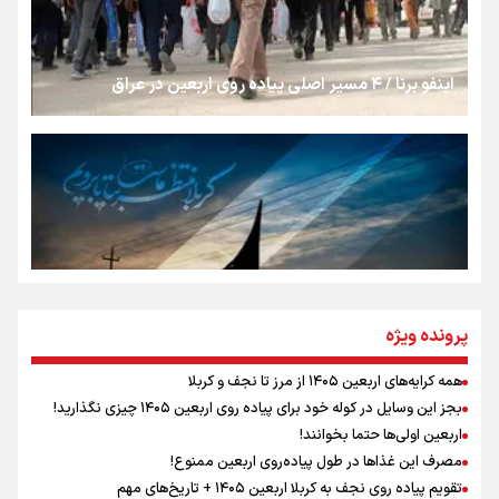
جمله‌ای که بغض چهارماهه را شکست؛ «آهای مردم، آقا از
تهران رفتند»
اینفو برنا / ۴ مسیر اصلی پیاده روی اربعین در عراق
سه حسرتی که به دلم ماند
مومنِ مقتدرِ مظلوم
نگاه تمدنی رهبر شهید به فضای مجازی
پرونده ویژه
همه کرایه‌های اربعین ۱۴۰۵ از مرز تا نجف و کربلا
اینفو برنا / توصیه‌هایی طلایی برای پیاده روی اربعین
بجز این وسایل در کوله خود برای پیاده روی اربعین ۱۴۰۵ چیزی نگذارید!
رابطه کارگر و کارفرما در اندیشه رهبر شهید: از تضاد به
اربعین اولی‌ها حتما بخوانند!
زوجیت
مصرف این غذاها در طول پیاده‌روی اربعین ممنوع!
تقویم پیاده روی نجف به کربلا اربعین ۱۴۰۵ + تاریخ‌های مهم