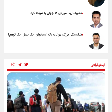
«هورامان»؛ میراثی که جهان را شیفته کرد
شکستگیِ بزرگ؛ روایتِ یک استخوان، یک نسل، یک توهم!
رسانه ملی و حق مردم برای شنیدن صدای رئیس‌جمهوری
اینفوگرافی
روایت ایران از کنار مردم
از طلوع خیابان‌ها تا غروب اشک