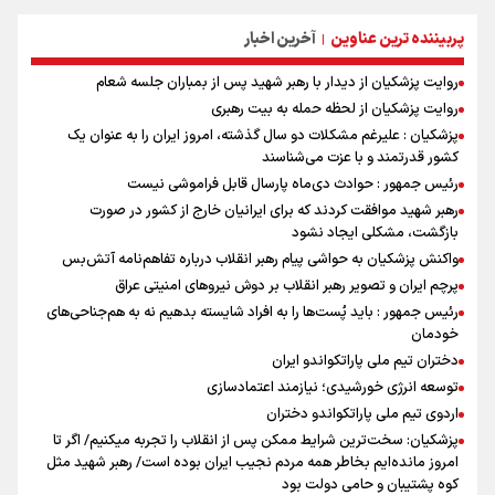
پربیننده ترین عناوین
آخرین اخبار
|
روایت پزشکیان از دیدار با رهبر شهید پس از بمباران جلسه شعام
روایت پزشکیان از لحظه حمله به بیت رهبری
پزشکیان : علیرغم مشکلات دو سال گذشته، امروز ایران را به عنوان یک
کشور قدرتمند و با عزت می‌شناسند
رئیس جمهور : حوادث دی‌ماه پارسال قابل فراموشی نیست
رهبر شهید موافقت کردند که برای ایرانیان خارج از کشور در صورت
بازگشت، مشکلی ایجاد نشود
واکنش پزشکیان به حواشی پیام رهبر انقلاب درباره تفاهم‌نامه آتش‌بس
پرچم ایران و تصویر رهبر انقلاب بر دوش نیروهای امنیتی عراق
رئیس جمهور : باید پُست‌ها را به افراد شایسته بدهیم نه به هم‌جناحی‌های
خودمان
دختران تیم ملی پاراتکواندو ایران
توسعه انرژی خورشیدی؛ نیازمند اعتمادسازی
اردوی تیم ملی پاراتکواندو دختران
پزشکیان: سخت‌ترین شرایط ممکن پس از انقلاب را تجربه میکنیم/ اگر تا
امروز مانده‌ایم بخاطر همه‌ مردم نجیب ایران بوده است/ رهبر شهید مثل
کوه پشتیبان و حامی دولت بود