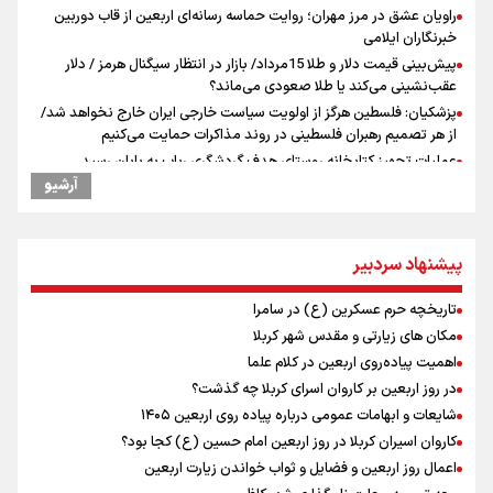
راویان عشق در مرز مهران؛ روایت حماسه‌ رسانه‌ای اربعین از قاب دوربین
خبرنگاران ایلامی
پیش‌بینی قیمت دلار و طلا 15مرداد/ بازار در انتظار سیگنال هرمز / دلار
عقب‌نشینی می‌کند یا طلا صعودی می‌ماند؟
پزشکیان: فلسطین هرگز از اولویت سیاست خارجی ایران خارج نخواهد شد/
از هر تصمیم رهبران فلسطینی در روند مذاکرات حمایت می‌کنیم
عملیات تجهیز کتابخانه روستای هدف گردشگری ریاب به پایان رسید
آرشیو
ترس نتانیاهو از ترور
فرود یک بالگرد در بیمارستان رمبام در حیفای اشغالی در پی هلاکت ۲
نظامی صهیونیست و زخمی شدن ۷ نظامی دیگر
پیشنهاد سردبیر
ارتش صهیونیستی زمین‌های کشاورزی در جنوب لبنان را به آتش کشید
چه کسی باید قیمت‌ها را تعیین کند؟
تاریخچه حرم عسکرین (ع) در سامرا
بازگشت روان دو میلیون و هشتصد هزار زائر اربعین از مرزهای شش‌گانه
مکان های زیارتی و مقدس شهر کربلا
زائران اربعین حسینی در مرز تمرچین
اهمیت پیاده‌روی اربعین در کلام علما
ایران آقای بلامنازع تنگه هرمز
در روز اربعین بر کاروان اسرای کربلا چه گذشت؟
وزیر خارجه مصر: رژیم اسراییل بدون تامین حقوق مشروع مردم فلسطین
شایعات و ابهامات عمومی درباره پیاده روی اربعین ۱۴۰۵
امنیت نخواهد داشت
کاروان اسیران کربلا در روز اربعین امام حسین (ع) کجا بود؟
مستمری مددجویان کفاف زندگی را نمی‌دهد / حمایت از ۱۹هزار زن‌
سرپرست خانوار
اعمال روز اربعین و فضایل و ثواب خواندن زیارت اربعین