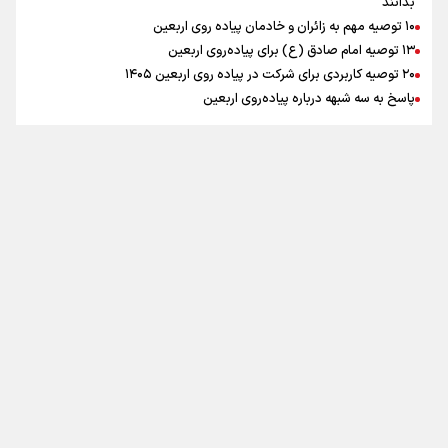
بدانند
۱۰ توصیه مهم به زائران و خادمان پیاده روی اربعین
اینفو برنا / جدول کامل فاصله مرز شلمچه تا شهرهای زیارتی
۱۳ توصیه امام صادق (ع) برای پیاده‌روی اربعین
۲۰ توصیه کاربردی برای شرکت در پیاده روی اربعین ۱۴۰۵
عراق
پاسخ به سه‌ شبهه درباره پیاده‌روی اربعین
تماس با ما
|
درباره ما
|
پیوندها
|
آرشیو
|
عضویت در خبرنامه
|
آب و هوا
|
اوقات شرعی
|
نظرسنجی
اینفو برنا/ میزان مالیات بر ارزش افزوده چقدر است؟
تمام حقوق برای خبرگزاری برنا محفوظ است. استفاده از مطالب با ذکر منبع
آزاد است
طراحی و تولید
"ایران سامانه"