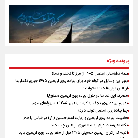
جمله‌ای که بغض چهارماهه را شکست؛ «آهای مردم، آقا از
تهران رفتند»
سه حسرتی که به دلم ماند
مومنِ مقتدرِ مظلوم
پرونده ویژه
همه کرایه‌های اربعین ۱۴۰۵ از مرز تا نجف و کربلا
اینفو برنا / توصیه‌هایی طلایی برای پیاده روی اربعین
بجز این وسایل در کوله خود برای پیاده روی اربعین ۱۴۰۵ چیزی نگذارید!
نگاه تمدنی رهبر شهید به فضای مجازی
اربعین اولی‌ها حتما بخوانند!
مصرف این غذاها در طول پیاده‌روی اربعین ممنوع!
تقویم پیاده روی نجف به کربلا اربعین ۱۴۰۵ + تاریخ‌های مهم
چرا پیاده‌روی اربعین ثواب دارد؟
رابطه کارگر و کارفرما در اندیشه رهبر شهید: از تضاد به
زوجیت
فضیلت پیاده روی اربعین و زیارت امام حسین (ع) در قیاس با حج
نگاه اهل‌سنت عراق به پیاده‌روی اربعین چیست؟
آنچه که زائران اربعین حسینی ۱۴۰۵ قبل از سفر پیاده روی اربعین باید