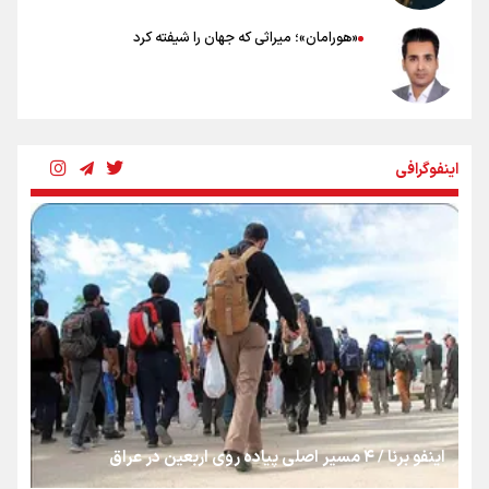
«هورامان»؛ میراثی که جهان را شیفته کرد
شکستگیِ بزرگ؛ روایتِ یک استخوان، یک نسل، یک توهم!
اینفوگرافی
رسانه ملی و حق مردم برای شنیدن صدای رئیس‌جمهوری
روایت ایران از کنار مردم
از طلوع خیابان‌ها تا غروب اشک
اینفو برنا / ۴ مسیر اصلی پیاده روی اربعین در عراق