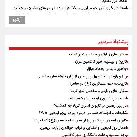
هدف قرار دادیم
استاندار خوزستان: دو میلیون و ۱۷۰ هزار تردد در مرزهای شلمچه و چذابه
ثبت شد / برپایی هزار موکب در خوزستان و ۱۰۰ موکب در مسیر نجف تا
آرشیو
کربلا
امیررضا غلامی، ملی پوش تکواندو : تمرکزم روی مسابقات پاکستان است نه
بازی های آسیایی
پیشنهاد سردبیر
جابجایی مرکز ثقل اقتصاد جهان انجام شد/ فرصت طلایی برای اقتصاد
ایران +نمودار
مکان های زیارتی و مقدس شهر نجف
وقتی از وفاق صحبت می‌کنم، منظورم مردم هستند/ مسیر اصلاحات آغاز
شده و متوقف نخواهد شد
تاریخ و پیشینه شهر کاظمین عراق
رادین زینالی، ملی پوش تکواندو : قدم به قدم تلاش می کنم تا به طلای
جاهای دیدنی بغداد عراق
المپیک برسم
رمز و رازهای عدد چهل و اربعین از زبان کارشناسان مذهبی
ونس: ایرانی‌ها مذاکره‌کنندگان سرسختی هستند
تاریخچه حرم عسکرین (ع) در سامرا
کانادا دو مظنون تیراندازی در نزدیکی کنسولگری آمریکا را بازداشت کرد
مکان های زیارتی و مقدس شهر کربلا
اردوی تیم ملی تکواندو
اهمیت پیاده‌روی اربعین در کلام علما
در ادامه سیاست جوان‌گرایی در پرسپولیس؛ ستاره‌های امید به بزرگسالان
در روز اربعین بر کاروان اسرای کربلا چه گذشت؟
اضافه شدند
شایعات و ابهامات عمومی درباره پیاده روی اربعین ۱۴۰۵
کاروان اسیران کربلا در روز اربعین امام حسین (ع) کجا بود؟
اعمال روز اربعین و فضایل و ثواب خواندن زیارت اربعین
وجه تسمیه و علت نامگذاری شهر کاظمین