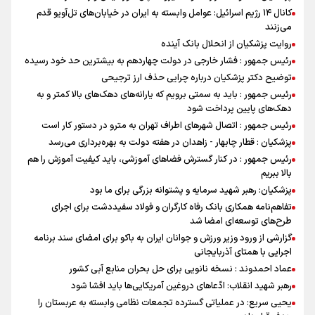
کانال ۱۴ رژیم اسرائیل: عوامل وابسته به ایران در خیابان‌های تل‌آویو قدم
می‌زنند
روایت پزشکیان از انحلال بانک آینده
رئیس جمهور : فشار خارجی در دولت چهاردهم به بیشترین حد خود رسیده
توضیح دکتر پزشکیان درباره چرایی حذف ارز ترجیحی
رئیس جمهور : باید به سمتی برویم که یارانه‌های دهک‌های بالا کمتر و به
دهک‌های پایین پرداخت شود
رئیس جمهور : اتصال شهرهای اطراف تهران به مترو در دستور کار است
پزشکیان : قطار چابهار - زاهدان در هفته دولت به بهره‌برداری می‌رسد
رئیس جمهور : در کنار گسترش فضاهای آموزشی، باید کیفیت آموزش را هم
بالا ببریم
پزشکیان: رهبر شهید سرمایه و پشتوانه بزرگی برای ما بود
تفاهم‌نامه همکاری بانک رفاه کارگران و فولاد سفیددشت برای اجرای
طرح‌های توسعه‌ای امضا شد
گزارشی از ورود وزیر ورزش و جوانان ایران به باکو برای امضای سند برنامه
اجرایی با همتای آذربایجانی
عماد احمدوند : نسخه نانویی برای حل بحران منابع آبی کشور
رهبر شهید انقلاب: ادّعاهای دروغین آمریکایی‌ها باید افشا شود
یحیی سریع: در عملیاتی گسترده تجمعات نظامی وابسته به عربستان را