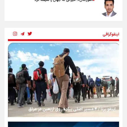
«هورامان»؛ میراثی که جهان را شیفته کرد
شکستگیِ بزرگ؛ روایتِ یک استخوان، یک نسل، یک توهم!
اینفوگرافی
رسانه ملی و حق مردم برای شنیدن صدای رئیس‌جمهوری
روایت ایران از کنار مردم
از طلوع خیابان‌ها تا غروب اشک
اینفو برنا / ۴ مسیر اصلی پیاده روی اربعین در عراق
جمله‌ای که بغض چهارماهه را شکست؛ «آهای مردم، آقا از