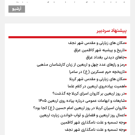
ثبت شد / برپایی هزار موکب در خوزستان و ۱۰۰ موکب در مسیر نجف تا
آرشیو
کربلا
یحیی سریع: در عملیاتی گسترده تجمعات نظامی وابسته به عربستان را
هدف قرار دادیم
پیشنهاد سردبیر
جابجایی مرکز ثقل اقتصاد جهان انجام شد/ فرصت طلایی برای اقتصاد
ایران +نمودار
مکان های زیارتی و مقدس شهر نجف
امیررضا غلامی، ملی پوش تکواندو : تمرکزم روی مسابقات پاکستان است نه
بازی های آسیایی
تاریخ و پیشینه شهر کاظمین عراق
کانادا دو مظنون تیراندازی در نزدیکی کنسولگری آمریکا را بازداشت کرد
جاهای دیدنی بغداد عراق
رادین زینالی، ملی پوش تکواندو : قدم به قدم تلاش می کنم تا به طلای
رمز و رازهای عدد چهل و اربعین از زبان کارشناسان مذهبی
المپیک برسم
تاریخچه حرم عسکرین (ع) در سامرا
نصیری: امیدوارم با خوشرنگ‌ترین مدال‌ها به ایران برگردیم/ حضور شهاب
مکان های زیارتی و مقدس شهر کربلا
حسینی در اردو به تیم انگیزه می‌دهد/ امیدوارم پرسپولیس فصل موفقی
اهمیت پیاده‌روی اربعین در کلام علما
داشته باشد
در روز اربعین بر کاروان اسرای کربلا چه گذشت؟
اردوی تیم ملی تکواندو
شایعات و ابهامات عمومی درباره پیاده روی اربعین ۱۴۰۵
دانیال شه‌بخش: اردوی ازبکستان کیفیت فنی تیم ملی را بالا برد/ برای
کاروان اسیران کربلا در روز اربعین امام حسین (ع) کجا بود؟
مدال ناگویا باید قهرمانان جهان و المپیک را شکست دهیم
اعمال روز اربعین و فضایل و ثواب خواندن زیارت اربعین
وجه تسمیه و علت نامگذاری شهر کاظمین
وجه تسمیه و علت نامگذاری شهر نجف