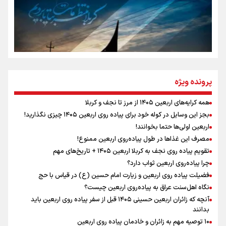
تهران رفتند»
سه حسرتی که به دلم ماند
مومنِ مقتدرِ مظلوم
پرونده ویژه
همه کرایه‌های اربعین ۱۴۰۵ از مرز تا نجف و کربلا
اینفو برنا / توصیه‌هایی طلایی برای پیاده روی اربعین
بجز این وسایل در کوله خود برای پیاده روی اربعین ۱۴۰۵ چیزی نگذارید!
نگاه تمدنی رهبر شهید به فضای مجازی
اربعین اولی‌ها حتما بخوانند!
مصرف این غذاها در طول پیاده‌روی اربعین ممنوع!
تقویم پیاده روی نجف به کربلا اربعین ۱۴۰۵ + تاریخ‌های مهم
چرا پیاده‌روی اربعین ثواب دارد؟
رابطه کارگر و کارفرما در اندیشه رهبر شهید: از تضاد به
زوجیت
فضیلت پیاده روی اربعین و زیارت امام حسین (ع) در قیاس با حج
نگاه اهل‌سنت عراق به پیاده‌روی اربعین چیست؟
آنچه که زائران اربعین حسینی ۱۴۰۵ قبل از سفر پیاده روی اربعین باید
بدانند
۱۰ توصیه مهم به زائران و خادمان پیاده روی اربعین