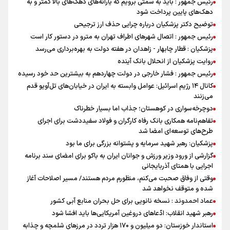
رئیس جمهور : باید به سمتی برویم که یارانه‌های دهک‌های بالا کمتر و به
دهک‌های پایین پرداخت شود
توضیح دکتر پزشکیان درباره چرایی حذف ارز ترجیحی
رئیس جمهور : اتصال شهرهای اطراف تهران به مترو در دستور کار است
پزشکیان : قطار چابهار - زاهدان در هفته دولت به بهره‌برداری می‌رسد
روایت پزشکیان از انحلال بانک آینده
رئیس جمهور : فشار خارجی در دولت چهاردهم به بیشترین حد خود رسیده
کانال ۱۴ رژیم اسرائیل: عوامل وابسته به ایران در خیابان‌های تل‌آویو قدم
می‌زنند
دوچرخه‌سواری در کوهستان؛ جذاب اما بسیار خطرناک
تفاهم‌نامه همکاری بانک رفاه کارگران و فولاد سفیددشت برای اجرای
طرح‌های توسعه‌ای امضا شد
پزشکیان: رهبر شهید سرمایه و پشتوانه بزرگی برای ما بود
گزارشی از ورود وزیر ورزش و جوانان ایران به باکو برای امضای سند برنامه
اجرایی با همتای آذربایجانی
وقتی از وفاق صحبت می‌کنم، منظورم مردم هستند/ مسیر اصلاحات آغاز
شده و متوقف نخواهد شد
عماد احمدوند : نسخه نانویی برای حل بحران منابع آبی کشور
رهبر شهید انقلاب: ادّعاهای دروغین آمریکایی‌ها باید افشا شود
استاندار خوزستان: دو میلیون و ۱۷۰ هزار تردد در مرزهای شلمچه و چذابه