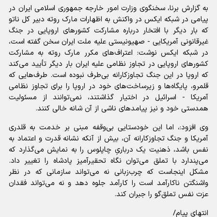
به گزارش برنا، سخنگوی وزارت امور خارجه جمهوری اسلامی ایران در
پیامی در شبکه ایکس در واکنش به اظهارات مارک روته دبیر کل ناتو
که بار دیگر با افتخار درباره مشارکت کشور‌های اروپایی در جنگ
غیرقانونی آمریکایی - صهیونیستی علیه ملت ایران سخن گفته است،
در شبکه ایکس نوشت: اعتراف‌های مکرر مارک روته به مشارکت
کشور‌های اروپایی در تجاوز نظامی علیه ایران بار دیگر تأیید می‌کند
که اروپا در این جنگ تجاوزکارانه بی‌طرف نبوده است. طرف‌هایی که
قلمرو، پایگاه‌ها و زیرساخت‌های خود در اروپا را برای تجاوز نظامی
آمریکا - اسرائیل در اختیار گذاشتند، نمی‌توانند از مسئولیت
همدستی خود و نیز پیامد‌های ناشی از آن شانه خالی کنند.
وی افزود:، اما این خودستایی بی‌وقفه مبنی بر خدمت به قلدری
آمریکا و جنگ تجاوزکارانه آن، بیش از آنکه نشانه قدرت و اعتماد به
نفس باشد، ذهنیت یک درباریِ چاپلوس را به نمایش می‌گذارد که
می‌پندارد با تملق می‌توان نگاه تحقیرآمیز پادشاه را تغییر داد.
مشکل اینجاست که چرب‌زبانی نه می‌تواند سازمانی که در نظر
واشنگتن ناکارآمد است را کارآمد جلوه دهد و نه می‌تواند فقدان
عزت نفس تملق‌گو را جبران کند.
انتهای پیام/