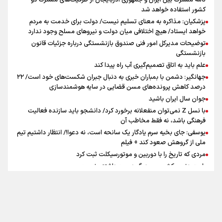
کشور استفاده خواهد شد
پزشکیان: مذاکره به معنای تسلیم نیست/ دولت برای خدمت به مردم
سه حسرتی که به دلم ماند
خواهد ایستاد/ هیچ اختلافی میان دولت و نیروهای مسلح وجود ندارد
توضیحات مدیرکل امور فنی صندوق بازنشستگی درباره جزئیات قانون
بازنشستگی
علم باید به اتاق تصمیم‌گیری آب راه پیدا کند
جهانگیر: دشمن با بمباران خبری به دنبال جبران شکست‌های خود است/ ۲۲
درصد کاهش پرونده‌های مسن قضایی در سایه هوشمندسازی
اینفو برنا / جدول کامل فاصله مرز شلمچه تا شهرهای زیارتی
جوان سال ایران باشید
عراق
با نسل Z نمی‌توان منفعلانه برخورد کرد/ دانشجو باید سازنده فعالیت
فرهنگی باشد، نه فقط مخاطب آن
یوسفی: جای بخیه سرم یادگار یک سانحه است، نه دعوا!/ انتظار داشتیم تیم
ملی از گروهش صعود کند + فیلم
مردی که تاریخ را با دوربین و موتورسیکلت ثبت کرد
رابرت دنیرو: کشور من دیگر دوست‌داشتنی نیست
دبیر فدراسیون بولینگ و بیلیارد: از رسانه ملی انتظار حمایت داریم/ در
انتظار حضور تیم‌های بزرگ مثل استقلال در لیگ هستیم
تورم ۵۸ درصدی معدن / وقتی هزینه استخراج از توان قیمت‌گذاری سبقت
تماس با ما
|
درباره ما
|
پیوندها
|
آرشیو
|
عضویت در خبرنامه
|
آب و هوا
|
می‌گیرد/ رشد ۳۰۰ تا ۴۰۰ درصدی مواد ناریه
اوقات شرعی
|
نظرسنجی