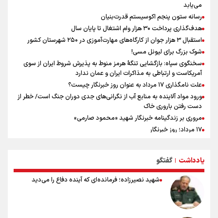
می‌یابد
رسانه به ویژه ورزشی نویسان هستیم
رسانه ستون پنجم اکوسیستم قدرت‌بنیان
هدف‌گذاری پرداخت ۳۰ هزار وام اشتغال تا پایان سال
استقبال ۳ هزار جوان از کارگاه‌های مهارت‌آموزی در ۲۵۰ شهرستان کشور
شوک بزرگ برای لیونل مسی!
سخنگوی سپاه: بازگشایی تنگۀ هرمز منوط به پذیرش شروط ایران از سوی
آمریکاست و ارتباطی به مذاکرات ایران و عمان ندارد
علت نامگذاری ۱۷ مرداد به عنوان روز خبرنگار چیست؟
ورود مواد آلاینده به منابع آب از نگرانی‌های جدی دوران جنگ است/ خطر از
دست رفتن باروری خاک
مروری بر زندگینامه خبرنگار شهید «محمود صارمی»
۱۷ مرداد؛ روز خبرنگار
خانواده شهید لاریجانی: از اظهارات شتاب‌زده درباره چگونگی شهادت اجتناب
کنید
یادداشت
گفتگو
|
اشک‌های CR7 به قیمت ۲۳ سال تلاش؛ گریه نکن آقای رونالدو
حیدری: افزایش تیم‌های جام جهانی هم سود داشت و هم ضرر/ تیم ملی در
شهید نصیرزاده؛ فرمانده‌ای که آینده دفاع را می‌دید
جام جهانی مردود نشد
تلاش مدام برای زنده نگه داشتن هنر ایرانی
نصرتی: پاسخ بیرانوند سنخیتی با صحبت‌های علی دایی نداشت/
ملی‌پوشان نباید از خودشان تعریف کنند!