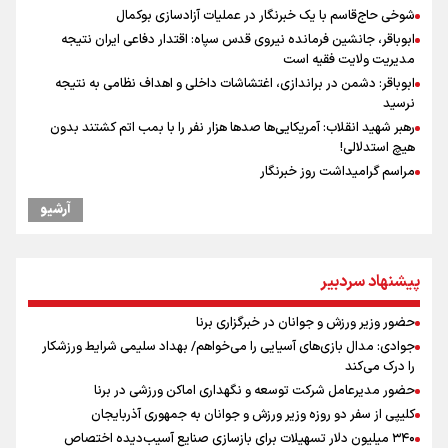
شوخی حاج‌قاسم با یک خبرنگار در عملیات آزادسازی بوکمال
ابوباقر، جانشین فرمانده نیروی قدس سپاه: اقتدار دفاعی ایران نتیجه
مدیریت ولایت فقیه است
ابوباقر: دشمن در براندازی، اغتشاشات داخلی و اهداف نظامی به نتیجه
نرسید
رهبر شهید انقلاب: آمریکایی‌ها صدها هزار نفر را با بمب اتم کشتند بدون
هیچ استدلالی!
مراسم گرامیداشت روز خبرنگار
گرامیداشت روز خبرنگار
آرشیو
گرامیداشت روز خبرنگار در شیراز
سخنگوی سپاه: بازگشایی تنگۀ هرمز منوط به پذیرش شروط ایران از سوی
آمریکاست و ارتباطی به مذاکرات ایران و عمان ندارد
پیشنهاد سردبیر
ونس: در حال کار بر روی ایجاد یک سیستم ناوبری امن هستیم
صعود دانشگاه آزاد اسلامی استان البرز از رتبه D به رتبه ممتاز A+++++
حضور وزیر ورزش و جوانان در خبرگزاری برنا
نقش و مسئولیت رسانه‌ها در شرایط حساس کشور مهم و تعیین‌کننده
جوادی: مدال بازی‌های آسیایی را می‌خواهم/ بهداد سلیمی شرایط ورزشکار
است/ انسجام اجتماعی و حضور مردم مهمترین عامل ناکام ماندن
را درک می‌کند
محاسبات دشمنان
حضور مدیرعامل شرکت توسعه و نگهداری اماکن ورزشی در برنا
علی‌نژاد در مراسم انجمن ورزشی نویسان در روز خبرنگار : رسانه‌های خبری
کلیپی از سفر دو روزه وزیر ورزش و جوانان به جمهوری آذربایجان
در سال گذشته تا به امروز اتفاقات بزرگی را رقم زدند
۳۴۰ میلیون دلار تسهیلات برای بازسازی صنایع آسیب‌دیده اختصاص
سیدمناف هاشمی در مراسم انجمن ورزشی نویسان : قدردان زحمات اهالی