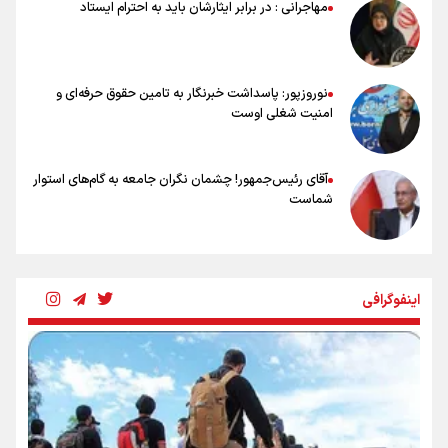
مهاجرانی : در برابر ایثارشان باید به احترام ایستاد
خلعتبری: جای دو سه نفر در جام جهانی خالی بود/ تیم ملی نیاز به تغییر
نسل دارد/ دوست دارم آرژانتین قهرمان شود
نوروزپور: پاسداشت خبرنگار به تامین حقوق حرفه‌ای و
امنیت شغلی اوست
آقای رئیس‌جمهور! چشمان نگران جامعه به گام‌های استوار
شماست
چرخه تندروی در برابر آرمان مشروطه
اینفوگرافی
بنزین؛ تدبیری برای حفظ امنیت انرژی
«هورامان»؛ میراثی که جهان را شیفته کرد