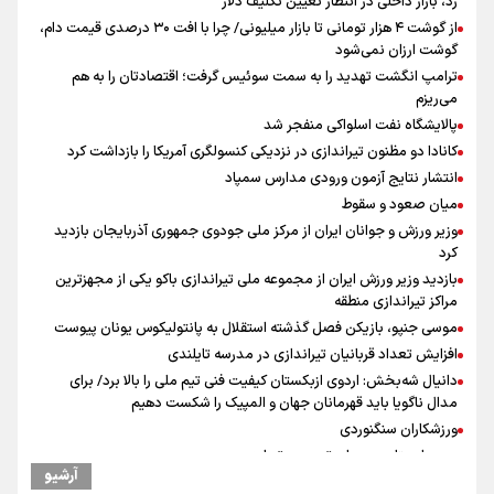
زد، بازار داخلی در انتظار تعیین تکلیف دلار
از گوشت ۴ هزار تومانی تا بازار میلیونی/ چرا با افت ۳۰ درصدی قیمت دام،
گوشت ارزان نمی‌شود
ترامپ انگشت تهدید را به سمت سوئیس گرفت؛ اقتصادتان را به هم
می‌ریزم
پالایشگاه نفت اسلواکی منفجر شد
کانادا دو مظنون تیراندازی در نزدیکی کنسولگری آمریکا را بازداشت کرد
انتشار نتایج آزمون ورودی مدارس سمپاد
میان صعود و سقوط
وزیر ورزش و جوانان ایران از مرکز ملی جودوی جمهوری آذربایجان بازدید
کرد
بازدید وزیر ورزش ایران از مجموعه ملی تیراندازی باکو یکی از مجهزترین
مراکز تیراندازی منطقه
موسی جنپو، بازیکن فصل گذشته استقلال به پانتولیکوس یونان پیوست
افزایش تعداد قربانیان تیراندازی در مدرسه تایلندی
دانیال شه‌بخش: اردوی ازبکستان کیفیت فنی تیم ملی را بالا برد/ برای
مدال ناگویا باید قهرمانان جهان و المپیک را شکست دهیم
ورزشکاران سنگنوردی
یمن، ایستاده در برابر تحریم و تجاوز
آرشیو
علیرضا نصیری وزنه‌برداری ایرانی دسته ۱۱۰ کیلوگرم : امیدوارم با