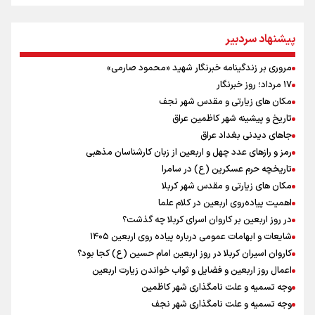
خوشرنگ‌ترین مدال‌ها به ایران برگردیم
خودکشی ضارب ۱۴ ساله مدرسه تایلندی
پیشنهاد سردبیر
خطیب جمعه تهران: دشمن شکست مفتضحانه خورده و به التماس افتاده،
ادبیات باخت را هم بلد نیست
مروری بر زندگینامه خبرنگار شهید «محمود صارمی»
رئیس جمهور : آیا انجام مذاکرات باعث بروز جنگ شد؟
۱۷ مرداد؛ روز خبرنگار
پزشکیان : آمریکا تلاش می‌کند همسایگان را علیه ما بسیج کند
مکان های زیارتی و مقدس شهر نجف
افتتاحیه جشنواره نمايش عروسكى تهران-مبارك
تاریخ و پیشینه شهر کاظمین عراق
خبر سخنگوی کمیسیون امنیت از توافق در چارچوب کلی مذاکرات ایران و
جاهای دیدنی بغداد عراق
عمان بر سر تنگه هرمز
رمز و رازهای عدد چهل و اربعین از زبان کارشناسان مذهبی
محسن رضایی: اجازه باز شدن مسیر دوم در تنگه هرمز را نخواهیم داد
تاریخچه حرم عسکرین (ع) در سامرا
مکان های زیارتی و مقدس شهر کربلا
اهمیت پیاده‌روی اربعین در کلام علما
در روز اربعین بر کاروان اسرای کربلا چه گذشت؟
شایعات و ابهامات عمومی درباره پیاده روی اربعین ۱۴۰۵
کاروان اسیران کربلا در روز اربعین امام حسین (ع) کجا بود؟
اعمال روز اربعین و فضایل و ثواب خواندن زیارت اربعین
وجه تسمیه و علت نامگذاری شهر کاظمین
وجه تسمیه و علت نامگذاری شهر نجف