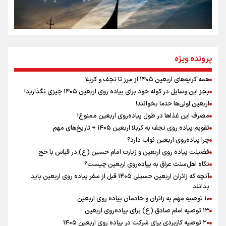
سه حسرتی که به دلم ماند
مومنِ مقتدرِ مظلوم
پرونده ویژه
همه کرایه‌های اربعین ۱۴۰۵ از مرز تا نجف و کربلا
اینفو برنا / توصیه‌هایی طلایی برای پیاده روی اربعین
بجز این وسایل در کوله خود برای پیاده روی اربعین ۱۴۰۵ چیزی نگذارید!
نگاه تمدنی رهبر شهید به فضای مجازی
اربعین اولی‌ها حتما بخوانند!
مصرف این غذاها در طول پیاده‌روی اربعین ممنوع!
تقویم پیاده روی نجف به کربلا اربعین ۱۴۰۵ + تاریخ‌های مهم
چرا پیاده‌روی اربعین ثواب دارد؟
رابطه کارگر و کارفرما در اندیشه رهبر شهید: از تضاد به
زوجیت
فضیلت پیاده روی اربعین و زیارت امام حسین (ع) در قیاس با حج
نگاه اهل‌سنت عراق به پیاده‌روی اربعین چیست؟
آنچه که زائران اربعین حسینی ۱۴۰۵ قبل از سفر پیاده روی اربعین باید
بدانند
۱۰ توصیه مهم به زائران و خادمان پیاده روی اربعین
اینفو برنا / جدول کامل فاصله مرز شلمچه تا شهرهای زیارتی
۱۳ توصیه امام صادق (ع) برای پیاده‌روی اربعین
۲۰ توصیه کاربردی برای شرکت در پیاده روی اربعین ۱۴۰۵
عراق