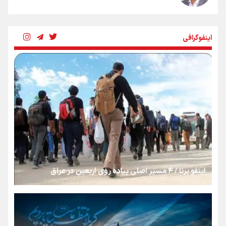
شکستگیِ بزرگ؛ روایتِ یک استخوان، یک نسل، یک توهم!
اینفوگرافی
رسانه ملی و حق مردم برای شنیدن صدای رئیس‌جمهوری
روایت ایران از کنار مردم
از طلوع خیابان‌ها تا غروب اشک
اینفو برنا / ۴ مسیر اصلی پیاده روی اربعین در عراق
جمله‌ای که بغض چهارماهه را شکست؛ «آهای مردم، آقا از
تهران رفتند»