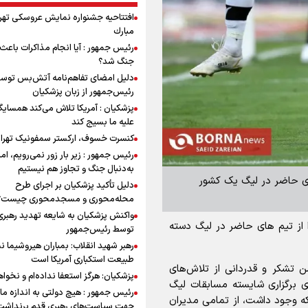
افتتاحیه جشنواره نمايش عروسكى تهر
مبارك
رئیس جمهور : آیا انجام مذاکرات باعث 
جنگ شد؟
دلیل امضای تفاهم‌نامه آتش‌بس توس
رئیس‌جمهور از زبان پزشکیان
پزشکیان : آمریکا تلاش می‌کند همسایگا
علیه ما بسیج کند
کنسرت خسوف، ارکستر سمفونیک تهرا
رئیس جمهور : زیر بار زور نمی‌رویم، اما
به‌دنبال جنگ و تجاوز هم نیستیم
‌های حاضر در لیگ یک کشور
دلیل تأکید پزشکیان بر اجرای طرح
محله‌محوری و مسجدمحوری چیست؟
واکنش پزشکیان به شایعه تهدید رهبری
ا از تیم های حاضر در لیگ دسته
توسط رئیس‌جمهور
رهبر شهید انقلاب: بمباران هیروشیما ن
طبیعت استکباری آمریکا است
ن تشکر و قدردانی از تلاش‌های
پزشکیان: هرگز استعفا نداده‌ام و نخواه
ای برگزاری شایسته مسابقات لیگ
رئیس جمهور : هیچ دولتی به اندازه ما 
ه وجود داشت، از تمامی مدیران
جهت سیاست‌های رهبری قدم برنداشت