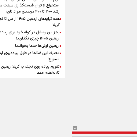
افزوده چقدر است؟
استخراج از توان قیمت‌گذاری سبقت می
رشد ۳۰۰ تا ۴۰۰ درصدی مواد ناریه
همه کرایه‌های اربعین ۱۴۰۵ از 
کربلا
بجز این وسایل در کوله خود برای پیاده
اربعین ۱۴۰۵ چیزی نگذارید!
اینفوبرنا/ سقف معافیت مالیاتی
اربعین اولی‌ها حتما بخوانند!
حقوق کارکنان دولت و بازنشست
مصرف این غذاها در طول پیاده‌روی ار
در بودجه ۱۴۰۵ چقدر است؟
ممنوع!
تاریخ‌های مهم
چرا پیاده‌روی اربعین ثواب دارد؟
فضیلت پیاده روی اربعین و زیارت امام
حسین (ع) در قیاس با حج
اینفوبرنا/ حداقل حقوق
نگاه اهل‌سنت عراق به پیاده‌روی اربعی
بازنشستگان کشوری و لشکری د
چیست؟
آب و هوا
|
اوقات شرعی
|
نظرسنجی
لایحه بودجه سال ۱۴۰۵ چقدر است؟
آنچه که زائران ار
سفر پیاده روی اربعین باید بدانند