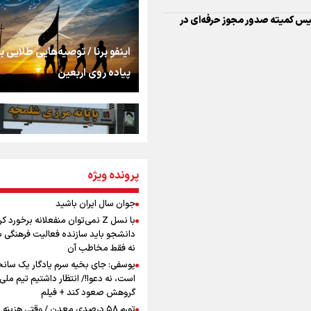
شنیدن صدای رئیس‌ج
روایت ایران از کنار مر
اینفو برنا / توصیه‌هایی طلایی ب
پیاده روی اربعین
از طلوع خیابان‌ها تا 
اشک
جمله‌ای که بغض چها
پرونده ویژه
اینفو برنا / جدول کامل فاصله م
را شکست؛ «آهای مردم، 
شلمچه تا شهرهای زیارتی عراق
تهران رفتند»
جوان سال ایران باشید
با نسل Z نمی‌توان منفعلانه برخورد ک
سه حسرتی که به دلم 
دانشجو باید سازنده فعالیت فرهنگی ب
نه فقط مخاطب آن
یوسفی: جای بخیه سرم یادگار یک سانح
است، نه دعوا!/ انتظار داشتیم تیم ملی 
مومنِ مقتدرِ مظلوم
گروهش صعود کند + فیلم
اینفو برنا/ میزان مالیات بر ارزش
تورم ۵۸ درصدی معدن / وقتی هزینه