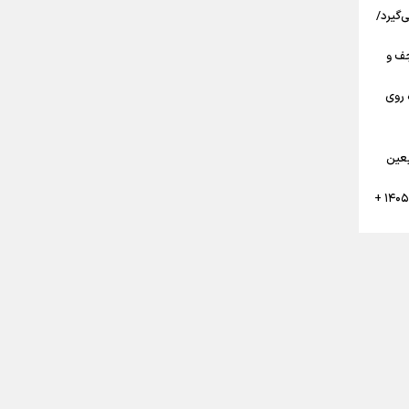
‌گیرد/
مرز تا نجف و
 روی
گان
بعین
تقویم پیاده روی نجف به کربلا اربعین ۱۴۰۵ +
ن
ر
بعین حسینی ۱۴۰۵ قبل از