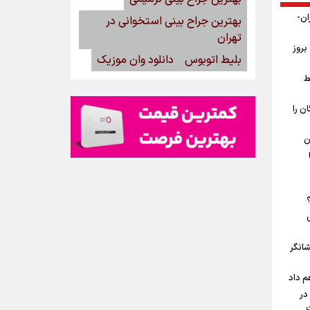
ان-
بهترین جراح بینی استخوانی در
تهران
بروز
بلیط اتوبوس
دانلود وان موزیک
ط
ن را
ن
شانگر
م داد
در