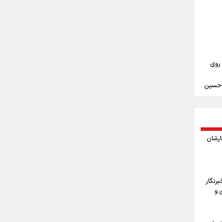
ست/
اد/
سلح
 در
سر
 روی
م حسین
ندن
مین
ثارشان
ربعین
ا
رنگار
 و
اربعین