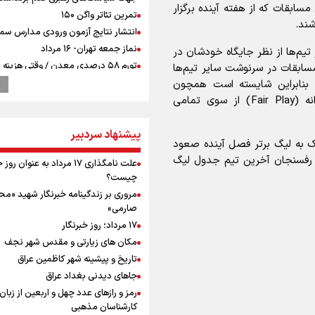
مسابقات که از هفته آینده برگزار
تمرین تئاتر واگن ۱۵۰
شند.
انتشار نتایج آزمون ورودی مدارس سمپ
نماز جمعه تهران- ۱۶ مرداد
تیم‌ها از نظر جایگاه خودشان در
تورم ۵۸ درصدی معدن / وقتی هزینه
سابقات در سرنوشت سایر تیم‌ها
استخراج از توان قیمت‌گذاری سبقت می
 بنابراین شایسته است همچون
رشد ۳۰۰ تا ۴۰۰ درصدی مواد ناریه
گذشته، رعایت اصول اخلاق ورزشی و بازی جوانمردانه (Fair Play) از سوی تمامی
ترامپ انگشت تهدید را به سمت سوئ
گرفت؛ اقتصادتان را به هم می‌ریزم
پیشنهاد سردبیر
پالایشگاه نفت اسلواکی منفجر شد
 به لیگ برتر فصل آینده صعود
میان صعود و سقوط
س رفسنجان آخرین تیم جدول لیگ
علت نامگذاری ۱۷ مرداد به عنوان ر
وزیر ورزش و جوانان ایران از مرکز ملی
چیست؟
جمهوری آذربایجان بازدید کرد
مروری بر زندگینامه خبرنگار شهید «م
موسی جنپو، بازیکن فصل گذشته استقل
صارمی»
پانتولیکوس یونان پیوست
۱۷ مرداد؛ روز خبرنگار
بازدید وزیر ورزش ایران از مجموعه ملی
مکان های زیارتی و مقدس شهر نجف
تیراندازی باکو یکی از مجهزترین مراکز
تاریخ و پیشینه شهر کاظمین عراق
0
تیراندازی منطقه
جاهای دیدنی بغداد عراق
ورزشکاران سنگنوردی
رمز و رازهای عدد چهل و اربعین از زبان
یمن، ایستاده در برابر تحریم و تجاوز
کارشناسان مذهبی