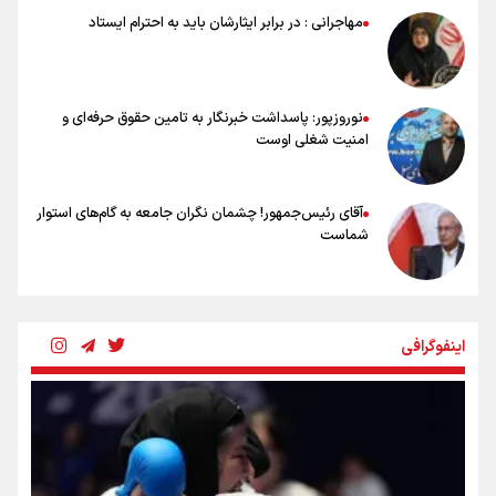
۱۷ مرداد؛ روز خبرنگار
مهاجرانی : در برابر ایثارشان باید به احترام ایستاد
خانواده شهید لاریجانی: از اظهارات شتاب‌زده درباره چگونگی شهادت اجتناب
کنید
نوروزپور: پاسداشت خبرنگار به تامین حقوق حرفه‌ای و
امنیت شغلی اوست
آقای رئیس‌جمهور! چشمان نگران جامعه به گام‌های استوار
شماست
چرخه تندروی در برابر آرمان مشروطه
اینفوگرافی
بنزین؛ تدبیری برای حفظ امنیت انرژی