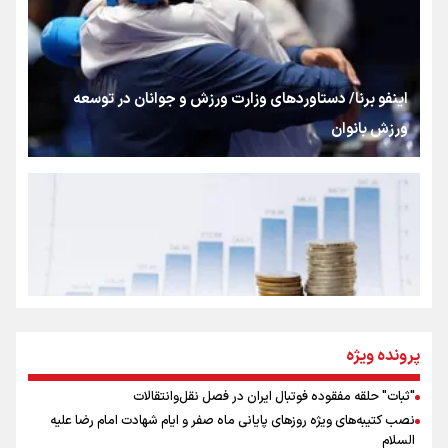
«هورامان»؛ میراثی که جهان را شیفته کرد
شکستگیِ بزرگ؛ روایتِ یک استخوان، یک نسل، یک توهم!
اینفو برنا/ دستاوردهای وزارت ورزش و جوانان در توسعه
ورزش بانوان
رسانه ملی و حق مردم برای شنیدن صدای رئیس‌جمهوری
روایت ایران از کنار مردم
از طلوع خیابان‌ها تا غروب اشک
پرونده ویژه
"ثبات" حلقه مفقوده فوتبال ایران در فصل نقل‌وانتقالات
اینفو برنا/ میزان مالیات بر ارزش افزوده چقدر است؟
نصب کتیبه‌های ویژه روزهای پایانی ماه صفر و ایام شهادت امام رضا علیه
جمله‌ای که بغض چهارماهه را شکست؛ «آهای مردم، آقا از
السلام