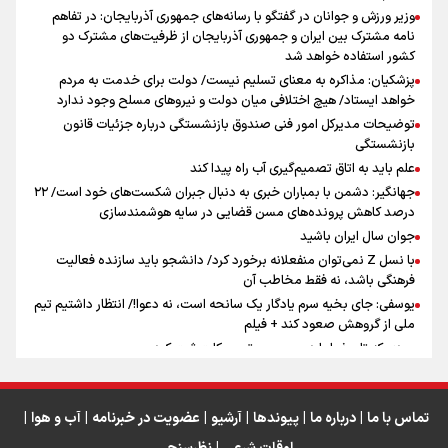
تهران رفتند»
وزیر ورزش و جوانان در گفتگو با رسانه‌های جمهوری آذربایجان: در تفاهم
نامه مشترک بین ایران و جمهوری آذربایجان از ظرفیت‌های مشترک دو
کشور استفاده خواهد شد
سه حسرتی که به دلم ماند
پزشکیان: مذاکره به معنای تسلیم نیست/ دولت برای خدمت به مردم
خواهد ایستاد/ هیچ اختلافی میان دولت و نیروهای مسلح وجود ندارد
توضیحات مدیرکل امور فنی صندوق بازنشستگی درباره جزئیات قانون
بازنشستگی
علم باید به اتاق تصمیم‌گیری آب راه پیدا کند
جهانگیر: دشمن با بمباران خبری به دنبال جبران شکست‌های خود است/ ۲۲
درصد کاهش پرونده‌های مسن قضایی در سایه هوشمندسازی
اینفو برنا / ۴ مسیر اصلی پیاده روی اربعین در عراق
جوان سال ایران باشید
با نسل Z نمی‌توان منفعلانه برخورد کرد/ دانشجو باید سازنده فعالیت
فرهنگی باشد، نه فقط مخاطب آن
یوسفی: جای بخیه سرم یادگار یک سانحه است، نه دعوا!/ انتظار داشتیم تیم
ملی از گروهش صعود کند + فیلم
مردی که تاریخ را با دوربین و موتورسیکلت ثبت کرد
رابرت دنیرو: کشور من دیگر دوست‌داشتنی نیست
دبیر فدراسیون بولینگ و بیلیارد: از رسانه ملی انتظار حمایت داریم/ در
انتظار حضور تیم‌های بزرگ مثل استقلال در لیگ هستیم
تماس با ما
|
درباره ما
|
پیوندها
|
آرشیو
|
عضویت در خبرنامه
|
آب و هوا
|