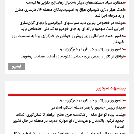
دهقان: بنیاد مستضعفان دیگر به‌دنبال رهاسازی دارایی‌ها نیست
کمک هزار دلاری شیعیان عراق به آسیب‌دیدگان منطقه ۱۶/ بازسازی منازل
وارد مرحله اجرا شد
دولت در خصوص بنزین باید سیاستهای غیرقیمتی را بجای گران‌سازی
اجرایی کند/ سهمیه یارانه ای به جای خودرو به کدملی اختصاص یابد
حضور احمد دنیامالی وزیر ورزش و جوانان در خبرگزاری برنا به مناسبت روز
خبرنگار
حضور وزیر ورزش و جوانان در خبرگزاری برنا
توافق تراکتور و ربیعی برای جدایی؛ نکونام در آستانه هدایت پرشورها
نکونام سرمربی تراکتور: احتمالا یک یا دو تغییر داشته باشیم
آرشیو
کریمی در خصوص شایعات عدم اجازه مربیگری نکونام: هر کسی گفته نظر
شخصی خودش بوده است
نکونام: چند روز یکبار تماشاگران امکان حضور در تمرینات خواهند داشت
پیشنهاد سردبیر
اعطای زمین ۲۰۰ متری به خانواده‌های دارای ۳ فرزند و بیشتر/ ۱۴ میلیون
مجرد در کشور داریم
حضور وزیر ورزش و جوانان در خبرگزاری برنا
از چتر هسته‌ای پاکستان تا نفوذ ترکیه/ توافق مکه چگونه کمربند امنیتی
دیدار رییس جمهور با رهبر معظم انقلاب اسلامی
عربستان را تقویت می‌کند؟
پشت پرده توافق مکه؛ از شکست طرح صلح آبراهام تا شکل‌گیری ائتلاف
پاسخ منفی مجیدی، نکونام را سرمربی کرد؛ ماجرای عجیب نیمکت تراکتور
جدید ترکیه، پاکستان و عربستان/ آیا موازنه قدرت در منطقه در حال تغییر
بازدهی اوراق دولتی در آستانه ۴۰ درصد/ سیگنال هشدار به بازار پول و
است؟
سرمایه
جوادی: مدال بازی‌های آسیایی را می‌خواهم/ بهداد سلیمی شرایط ورزشکار