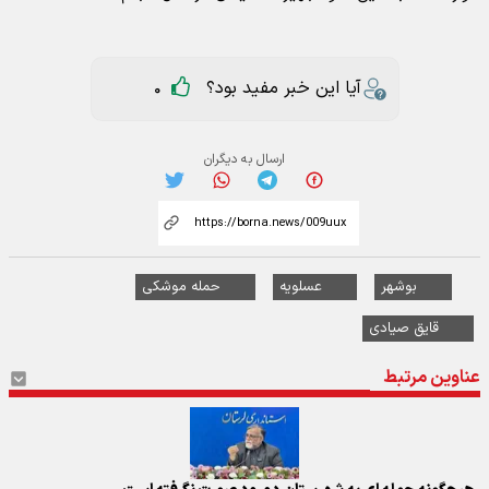
آیا این خبر مفید بود؟
0
ارسال به دیگران
بوشهر
عسلویه
حمله موشکی
قایق صیادی
عناوین مرتبط