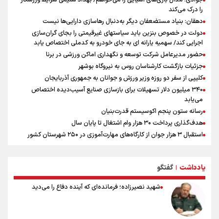
را درک می‌کند
دهقان: بنیاد مستضعفان دیگر به‌دنبال رهاسازی دارایی‌ها نیست
دولت در خصوص بنزین باید سیاستهای غیرقیمتی را بجای گران‌سازی
اجرایی کند/ سهمیه یارانه ای به جای خودرو به کدملی اختصاص یابد
حضور مدیرعامل شرکت توسعه و نگهداری اماکن ورزشی در برنا
جزئیات بازگشت کارشناسان روس به نیروگاه بوشهر
کلیپی از سفر دو روزه وزیر ورزش و جوانان به جمهوری آذربایجان
۳۴۰ میلیون دلار تسهیلات برای بازسازی صنایع آسیب‌دیده اختصاص
می‌یابد
رسانه ستون پنجم اکوسیستم قدرت‌بنیان
هدف‌گذاری پرداخت ۳۰ هزار وام اشتغال تا پایان سال
استقبال ۳ هزار جوان از کارگاه‌های مهارت‌آموزی در ۲۵۰ شهرستان کشور
شوک بزرگ برای لیونل مسی!
سخنگوی سپاه: بازگشایی تنگۀ هرمز منوط به پذیرش شروط ایران از سوی
یادداشت
گفتگو
آمریکاست و ارتباطی به مذاکرات ایران و عمان ندارد
|
علت نامگذاری ۱۷ مرداد به عنوان روز خبرنگار چیست؟
شهید نصیرزاده؛ فرمانده‌ای که آینده دفاع را می‌دید
ورود مواد آلاینده به منابع آب از نگرانی‌های جدی دوران جنگ است/ خطر از
دست رفتن باروری خاک
مروری بر زندگینامه خبرنگار شهید «محمود صارمی»