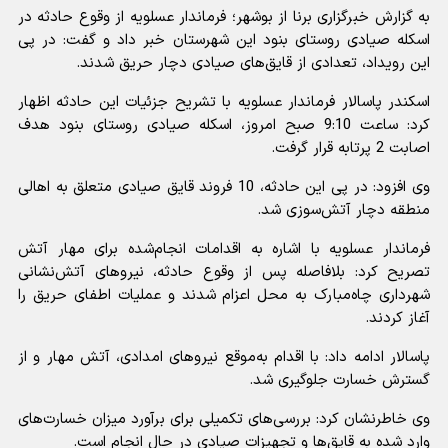
به گزارش خبرگزاری برنا از بوشهر؛ فرماندار عسلویه از وقوع حادثه در
اسکله صیادی روستای بنود این شهرستان خبر داد و گفت: در پی
این رویداد، تعدادی از قایق‌های صیادی دچار حریق شدند.
اسکندر پاسالار فرماندار عسلویه با تشریح جزئیات این حادثه اظهار
کرد: ساعت 9:10 صبح امروز، اسکله صیادی روستای بنود هدف
اصابت 2 پرتابه قرار گرفت.
وی افزود: در پی این حادثه، 10 فروند قایق صیادی متعلق به اهالی
منطقه دچار آتش‌سوزی شد.
فرماندار عسلویه با اشاره به اقدامات انجام‌شده برای مهار آتش
تصریح کرد: بلافاصله پس از وقوع حادثه، نیروهای آتش‌نشانی
شهرداری چاه‌مبارک به محل اعزام شدند و عملیات اطفای حریق را
آغاز کردند.
پاسالار ادامه داد: با اقدام به‌موقع نیروهای امدادی، آتش مهار و از
گسترش خسارت جلوگیری شد.
وی خاطرنشان کرد: بررسی‌های تکمیلی برای برآورد میزان خسارت‌های
وارد شده به قایق‌ها و تجهیزات صیادی در حال انجام است.