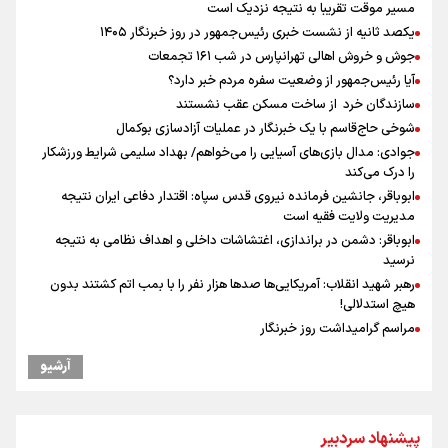
مسیر موقت تقریبا به نتیجه نزدیک است
یکصد ثانیه از نشست خبری رئیس‌جمهور در روز خبرنگار ۱۴۰۵
جوش و خروش اهالی تهرانپارس در شب ۱۶۱ تجمعات
آیا رئیس‌جمهور از وضعیت سفره مردم خبر دارد؟
سازندگان خرد از ساخت مسکن عقب نشستند
شوخی حاج‌قاسم با یک خبرنگار در عملیات آزادسازی بوکمال
جوادی: مدال بازی‌های آسیایی را می‌خواهم/ بهداد سلیمی شرایط ورزشکار
را درک می‌کند
ابوباقر، جانشین فرمانده نیروی قدس سپاه: اقتدار دفاعی ایران نتیجه
مدیریت ولایت فقیه است
ابوباقر: دشمن در براندازی، اغتشاشات داخلی و اهداف نظامی به نتیجه
نرسید
رهبر شهید انقلاب: آمریکایی‌ها صدها هزار نفر را با بمب اتم کشتند بدون
هیچ استدلالی!
مراسم گرامیداشت روز خبرنگار
گرامیداشت روز خبرنگار
آرشیو
گرامیداشت روز خبرنگار در شیراز
سخنگوی سپاه: بازگشایی تنگۀ هرمز منوط به پذیرش شروط ایران از سوی
آمریکاست و ارتباطی به مذاکرات ایران و عمان ندارد
پیشنهاد سردبیر
ونس: در حال کار بر روی ایجاد یک سیستم ناوبری امن هستیم