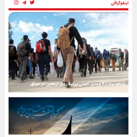
اینفوگرافی
بنزین؛ تدبیری برای حفظ امنیت انرژی
«هورامان»؛ میراثی که جهان را شیفته کرد
شکستگیِ بزرگ؛ روایتِ یک استخوان، یک نسل، یک توهم!
اینفو برنا / ۴ مسیر اصلی پیاده روی اربعین در عراق
رسانه ملی و حق مردم برای شنیدن صدای رئیس‌جمهوری
روایت ایران از کنار مردم