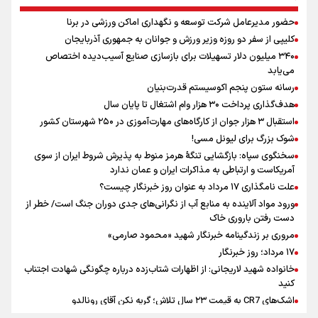
علی‌نژاد در مراسم انجمن ورزشی نویسان در روز خبرنگار : رسانه‌های خبری
حضور مدیرعامل شرکت توسعه و نگهداری اماکن ورزشی در برنا
در سال گذشته تا به امروز اتفاقات بزرگی را رقم زدند
کلیپی از سفر دو روزه وزیر ورزش و جوانان به جمهوری آذربایجان
صعود دانشگاه آزاد اسلامی استان البرز از رتبه D به رتبه ممتاز A+++++
۳۴۰ میلیون دلار تسهیلات برای بازسازی صنایع آسیب‌دیده اختصاص
سیدمناف هاشمی در مراسم انجمن ورزشی نویسان : قدردان زحمات اهالی
می‌یابد
رسانه به ویژه ورزشی نویسان هستیم
رسانه ستون پنجم اکوسیستم قدرت‌بنیان
نقش و مسئولیت رسانه‌ها در شرایط حساس کشور مهم و تعیین‌کننده
هدف‌گذاری پرداخت ۳۰ هزار وام اشتغال تا پایان سال
است/ انسجام اجتماعی و حضور مردم مهمترین عامل ناکام ماندن
استقبال ۳ هزار جوان از کارگاه‌های مهارت‌آموزی در ۲۵۰ شهرستان کشور
محاسبات دشمنان
شوک بزرگ برای لیونل مسی!
سخنگوی سپاه: بازگشایی تنگۀ هرمز منوط به پذیرش شروط ایران از سوی
آمریکاست و ارتباطی به مذاکرات ایران و عمان ندارد
علت نامگذاری ۱۷ مرداد به عنوان روز خبرنگار چیست؟
ورود مواد آلاینده به منابع آب از نگرانی‌های جدی دوران جنگ است/ خطر از
دست رفتن باروری خاک
مروری بر زندگینامه خبرنگار شهید «محمود صارمی»
۱۷ مرداد؛ روز خبرنگار
خانواده شهید لاریجانی: از اظهارات شتاب‌زده درباره چگونگی شهادت اجتناب
کنید
اشک‌های CR7 به قیمت ۲۳ سال تلاش؛ گریه نکن آقای رونالدو