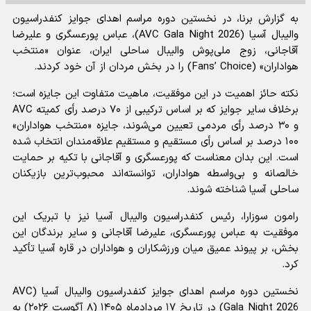
به گزارش برنا، در نخستین دوره مراسم اهدای جوایز کنفدراسیون
والیبال آسیا (AVC Gala Night 2026)، عباس پورعسگری و علیرضا
آقاجانی، زوج ملی‌پوش والیبال ساحلی ایران، عنوان «منتخب
هواداران» (Fans’ Choice) را در بخش مردان از آن خود کردند.
نکته حائز اهمیت در این موفقیت، ماهیت متفاوت این جایزه است؛
برخلاف سایر جوایز که بر اساس ترکیبی از ۷۰ درصد رأی کمیته AVC
و ۳۰ درصد رأی مردمی تعیین می‌شوند، جایزه «منتخب هواداران»
۱۰۰ درصد بر اساس رأی مستقیم و مستقیم علاقه‌مندان انتخاب شده
است. این بدان معناست که پورعسگری و آقاجانی با تکیه بر حمایت
خالصانه و بی‌واسطه هواداران، توانسته‌اند محبوب‌ترین بازیکنان
ساحلی آسیا شناخته شوند.
رامون سوزارا، رئیس کنفدراسیون والیبال آسیا نیز با تبریک این
موفقیت به عباس پورعسگری، علیرضا آقاجانی و سایر برندگان این
بخش، بر پیوند عمیق میان ورزشکاران و هواداران در قاره آسیا تأکید
کرد.
نخستین دوره مراسم اهدای جوایز کنفدراسیون والیبال آسیا (AVC
Gala Night 2026) در تاریخ ۱۷ مردادماه ۱۴۰۵ (۸ آگوست ۲۰۲۶) به