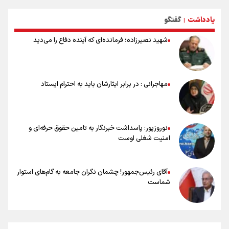
حیدری: افزایش تیم‌های جام جهانی هم سود داشت و هم ضرر/ تیم ملی در
جام جهانی مردود نشد
یادداشت
گفتگو
|
تلاش مدام برای زنده نگه داشتن هنر ایرانی
نصرتی: پاسخ بیرانوند سنخیتی با صحبت‌های علی دایی نداشت/
شهید نصیرزاده؛ فرمانده‌ای که آینده دفاع را می‌دید
ملی‌پوشان نباید از خودشان تعریف کنند!
خلعتبری: جای دو سه نفر در جام جهانی خالی بود/ تیم ملی نیاز به تغییر
نسل دارد/ دوست دارم آرژانتین قهرمان شود
شاهرخی: اندازه داشته‌هایمان از بازار جام جهانی برداشت کردیم/ دودستی
مهاجرانی : در برابر ایثارشان باید به احترام ایستاد
سرنوشت صعود را به تیم‌های دیگر سپردیم
عالمی: جام جهانی از مرحله حذفی جان گرفت/ درباره شیوه بازی تیم ملی
نقد وجود دارد
نوروزپور: پاسداشت خبرنگار به تامین حقوق حرفه‌ای و
امنیت شغلی اوست
آقای رئیس‌جمهور! چشمان نگران جامعه به گام‌های استوار
شماست
چرخه تندروی در برابر آرمان مشروطه