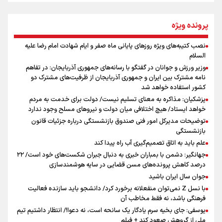
از طلوع خیابان‌ها تا غروب اشک
پرونده ویژه
نصب کتیبه‌های ویژه روزهای پایانی ماه صفر و ایام شهادت امام رضا علیه
اینفو برنا / توصیه‌هایی طلایی برای پیاده روی اربعین
السلام
جمله‌ای که بغض چهارماهه را شکست؛ «آهای مردم، آقا از
وزیر ورزش و جوانان در گفتگو با رسانه‌های جمهوری آذربایجان: در تفاهم
تهران رفتند»
نامه مشترک بین ایران و جمهوری آذربایجان از ظرفیت‌های مشترک دو
کشور استفاده خواهد شد
پزشکیان: مذاکره به معنای تسلیم نیست/ دولت برای خدمت به مردم
سه حسرتی که به دلم ماند
خواهد ایستاد/ هیچ اختلافی میان دولت و نیروهای مسلح وجود ندارد
توضیحات مدیرکل امور فنی صندوق بازنشستگی درباره جزئیات قانون
بازنشستگی
علم باید به اتاق تصمیم‌گیری آب راه پیدا کند
جهانگیر: دشمن با بمباران خبری به دنبال جبران شکست‌های خود است/ ۲۲
درصد کاهش پرونده‌های مسن قضایی در سایه هوشمندسازی
اینفو برنا / جدول کامل فاصله مرز شلمچه تا شهرهای زیارتی
جوان سال ایران باشید
عراق
با نسل Z نمی‌توان منفعلانه برخورد کرد/ دانشجو باید سازنده فعالیت
فرهنگی باشد، نه فقط مخاطب آن
یوسفی: جای بخیه سرم یادگار یک سانحه است، نه دعوا!/ انتظار داشتیم تیم
ملی از گروهش صعود کند + فیلم