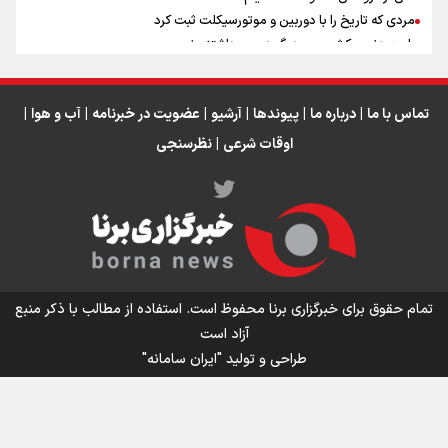
مردی که تاریخ را با دوربین و موتورسیکلت ثبت کرد
رابرت دنیرو: کشور من دیگر دوست‌داشتنی نیست
دبیر فدراسیون بولینگ و بیلیارد: از رسانه ملی انتظار حمایت داریم/ در
انتظار حضور تیم‌های بزرگ مثل استقلال در لیگ هستیم
تورم ۵۸ درصدی معدن / وقتی هزینه استخراج از توان قیمت‌گذاری سبقت
تماس با ما
|
درباره ما
|
پیوندها
|
آرشیو
|
عضویت در خبرنامه
|
آب و هوا
|
می‌گیرد/ رشد ۳۰۰ تا ۴۰۰ درصدی مواد ناریه
اوقات شرعی
|
نظرسنجی
اینفو برنا/ میزان مالیات بر ارزش افزوده چقدر است؟
تمام حقوق برای خبرگزاری برنا محفوظ است. استفاده از مطالب با ذکر منبع
آزاد است
طراحی و تولید
"ایران سامانه"