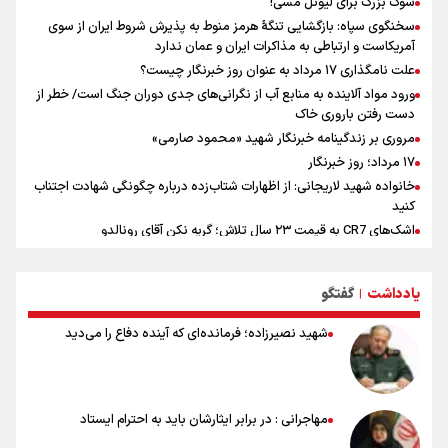
شوک بزرگ برای لیونل مسی!
سخنگوی سپاه: بازگشایی تنگۀ هرمز منوط به پذیرش شروط ایران از سوی
آمریکاست و ارتباطی به مذاکرات ایران و عمان ندارد
علت نامگذاری ۱۷ مرداد به عنوان روز خبرنگار چیست؟
ورود مواد آلاینده به منابع آب از نگرانی‌های جدی دوران جنگ است/ خطر از
دست رفتن باروری خاک
مروری بر زندگینامه خبرنگار شهید «محمود صارمی»
۱۷ مرداد؛ روز خبرنگار
خانواده شهید لاریجانی: از اظهارات شتاب‌زده درباره چگونگی شهادت اجتناب
کنید
اشک‌های CR7 به قیمت ۲۳ سال تلاش؛ گریه نکن آقای رونالدو
حیدری: افزایش تیم‌های جام جهانی هم سود داشت و هم ضرر/ تیم ملی در
جام جهانی مردود نشد
یادداشت
گفتگو
|
تلاش مدام برای زنده نگه داشتن هنر ایرانی
نصرتی: پاسخ بیرانوند سنخیتی با صحبت‌های علی دایی نداشت/
شهید نصیرزاده؛ فرمانده‌ای که آینده دفاع را می‌دید
ملی‌پوشان نباید از خودشان تعریف کنند!
خلعتبری: جای دو سه نفر در جام جهانی خالی بود/ تیم ملی نیاز به تغییر
نسل دارد/ دوست دارم آرژانتین قهرمان شود
شاهرخی: اندازه داشته‌هایمان از بازار جام جهانی برداشت کردیم/ دودستی
مهاجرانی : در برابر ایثارشان باید به احترام ایستاد
سرنوشت صعود را به تیم‌های دیگر سپردیم