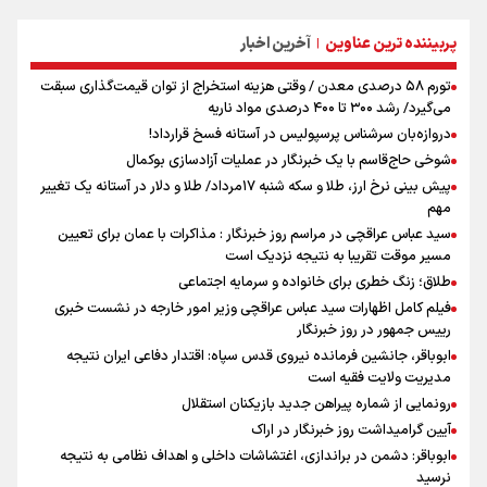
پربیننده ترین عناوین
آخرین اخبار
|
تورم ۵۸ درصدی معدن / وقتی هزینه استخراج از توان قیمت‌گذاری سبقت
می‌گیرد/ رشد ۳۰۰ تا ۴۰۰ درصدی مواد ناریه
دروازه‌بان سرشناس پرسپولیس در آستانه فسخ قرارداد!
شوخی حاج‌قاسم با یک خبرنگار در عملیات آزادسازی بوکمال
پیش بینی نرخ ارز، طلا و سکه شنبه ۱۷مرداد/ طلا و دلار در آستانه یک تغییر
مهم
سید عباس عراقچی در مراسم روز خبرنگار : مذاکرات با عمان برای تعیین
مسیر موقت تقریبا به نتیجه نزدیک است
طلاق؛ زنگ خطری برای خانواده و سرمایه اجتماعی
فیلم کامل اظهارات سید عباس عراقچی وزیر امور خارجه در نشست خبری
رییس جمهور در روز خبرنگار
ابوباقر، جانشین فرمانده نیروی قدس سپاه: اقتدار دفاعی ایران نتیجه
مدیریت ولایت فقیه است
رونمایی از شماره پیراهن جدید بازیکنان استقلال
آیین گرامیداشت روز خبرنگار در اراک
ابوباقر: دشمن در براندازی، اغتشاشات داخلی و اهداف نظامی به نتیجه
نرسید