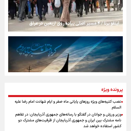
شکستگیِ بزرگ؛ روایتِ یک استخوان، یک نسل، یک توهم!
اینفو برنا / ۴ مسیر اصلی پیاده روی اربعین در عراق
رسانه ملی و حق مردم برای شنیدن صدای رئیس‌جمهوری
روایت ایران از کنار مردم
از طلوع خیابان‌ها تا غروب اشک
پرونده ویژه
نصب کتیبه‌های ویژه روزهای پایانی ماه صفر و ایام شهادت امام رضا علیه
اینفو برنا / توصیه‌هایی طلایی برای پیاده روی اربعین
السلام
جمله‌ای که بغض چهارماهه را شکست؛ «آهای مردم، آقا از
وزیر ورزش و جوانان در گفتگو با رسانه‌های جمهوری آذربایجان: در تفاهم
تهران رفتند»
نامه مشترک بین ایران و جمهوری آذربایجان از ظرفیت‌های مشترک دو
کشور استفاده خواهد شد