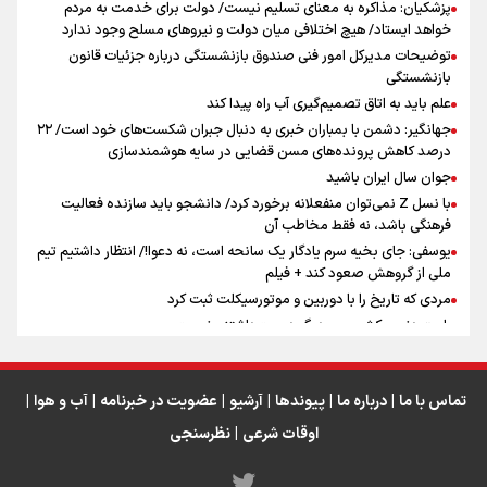
پزشکیان: مذاکره به معنای تسلیم نیست/ دولت برای خدمت به مردم
سه حسرتی که به دلم ماند
خواهد ایستاد/ هیچ اختلافی میان دولت و نیروهای مسلح وجود ندارد
توضیحات مدیرکل امور فنی صندوق بازنشستگی درباره جزئیات قانون
بازنشستگی
علم باید به اتاق تصمیم‌گیری آب راه پیدا کند
جهانگیر: دشمن با بمباران خبری به دنبال جبران شکست‌های خود است/ ۲۲
درصد کاهش پرونده‌های مسن قضایی در سایه هوشمندسازی
اینفو برنا / جدول کامل فاصله مرز شلمچه تا شهرهای زیارتی
جوان سال ایران باشید
عراق
با نسل Z نمی‌توان منفعلانه برخورد کرد/ دانشجو باید سازنده فعالیت
فرهنگی باشد، نه فقط مخاطب آن
یوسفی: جای بخیه سرم یادگار یک سانحه است، نه دعوا!/ انتظار داشتیم تیم
ملی از گروهش صعود کند + فیلم
مردی که تاریخ را با دوربین و موتورسیکلت ثبت کرد
رابرت دنیرو: کشور من دیگر دوست‌داشتنی نیست
دبیر فدراسیون بولینگ و بیلیارد: از رسانه ملی انتظار حمایت داریم/ در
انتظار حضور تیم‌های بزرگ مثل استقلال در لیگ هستیم
تورم ۵۸ درصدی معدن / وقتی هزینه استخراج از توان قیمت‌گذاری سبقت
تماس با ما
|
درباره ما
|
پیوندها
|
آرشیو
|
عضویت در خبرنامه
|
آب و هوا
|
می‌گیرد/ رشد ۳۰۰ تا ۴۰۰ درصدی مواد ناریه
اوقات شرعی
|
نظرسنجی