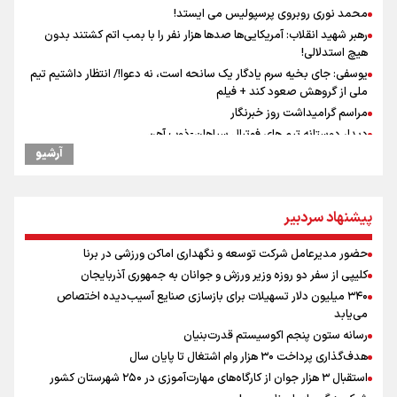
محمد نوری روبروی پرسپولیس می ایستد!
رهبر شهید انقلاب: آمریکایی‌ها صدها هزار نفر را با بمب اتم کشتند بدون
هیچ استدلالی!
یوسفی: جای بخیه سرم یادگار یک سانحه است، نه دعوا!/ انتظار داشتیم تیم
ملی از گروهش صعود کند + فیلم
مراسم گرامیداشت روز خبرنگار
دیدار دوستانه تیم های فوتبال سپاهان-ذوب آهن
آرشیو
سمینار دانش افزایی ناظران داوری فوتبال
نشست معاونان فرهنگی باشگاه های لیگ برتر فوتبال
علی‌نژاد در مراسم انجمن ورزشی نویسان در روز خبرنگار : رسانه‌های خبری
پیشنهاد سردبیر
در سال گذشته تا به امروز اتفاقات بزرگی را رقم زدند
ونس: در حال کار بر روی ایجاد یک سیستم ناوبری امن هستیم
حضور مدیرعامل شرکت توسعه و نگهداری اماکن ورزشی در برنا
سیدمناف هاشمی در مراسم انجمن ورزشی نویسان : قدردان زحمات اهالی
کلیپی از سفر دو روزه وزیر ورزش و جوانان به جمهوری آذربایجان
رسانه به ویژه ورزشی نویسان هستیم
۳۴۰ میلیون دلار تسهیلات برای بازسازی صنایع آسیب‌دیده اختصاص
علت نامگذاری ۱۷ مرداد به عنوان روز خبرنگار چیست؟
می‌یابد
فوران یک آتشفشان قدرتمند در جنوب غربی کلمبیا
رسانه ستون پنجم اکوسیستم قدرت‌بنیان
جوش و خروش اهالی تهرانپارس در شب ۱۶۱ تجمعات
هدف‌گذاری پرداخت ۳۰ هزار وام اشتغال تا پایان سال
سخنگوی سپاه: بازگشایی تنگۀ هرمز منوط به پذیرش شروط ایران از سوی
استقبال ۳ هزار جوان از کارگاه‌های مهارت‌آموزی در ۲۵۰ شهرستان کشور
آمریکاست و ارتباطی به مذاکرات ایران و عمان ندارد