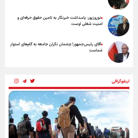
عالمی: جام جهانی از مرحله حذفی جان گرفت/ درباره شیوه بازی تیم ملی
نقد وجود دارد
نوروزپور: پاسداشت خبرنگار به تامین حقوق حرفه‌ای و
امنیت شغلی اوست
آقای رئیس‌جمهور! چشمان نگران جامعه به گام‌های استوار
شماست
چرخه تندروی در برابر آرمان مشروطه
اینفوگرافی
بنزین؛ تدبیری برای حفظ امنیت انرژی
«هورامان»؛ میراثی که جهان را شیفته کرد