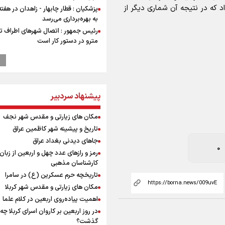
د که در نتیجه آن شماری دیگر از
پزشکیان : قطار چابهار - زاهدان در هفت
به بهره‌برداری می‌رسد
رئیس جمهور : اتصال شهرهای اطراف ته
مترو در دستور کار است
تفاهم‌نامه همکاری بانک رفاه کارگران و 
سفیددشت برای اجرای طرح‌های توسعه
امضا شد
0
رئیس جمهور : در کنار گسترش فضاهای
پیشنهاد سردبیر
آموزشی، باید کیفیت آموزش را هم بالا ب
گزارشی از ورود وزیر ورزش و جوانان ایرا
مکان های زیارتی و مقدس شهر نجف
باکو برای امضای سند برنامه اجرایی با
آذربایجانی
تاریخ و پیشینه شهر کاظمین عراق
عماد احمدوند : نسخه نانویی برای حل
جاهای دیدنی بغداد عراق
بحران منابع آبی کشور
رمز و رازهای عدد چهل و اربعین از زبان
رهبر شهید انقلاب: ادّعاهای دروغین
کارشناسان مذهبی
آمریکایی‌ها باید افشا شود
تاریخچه حرم عسکرین (ع) در سامرا
یحیی سریع: در عملیاتی گسترده تجم
مکان های زیارتی و مقدس شهر کربلا
س: از شهادت نمی‌هراسیم
نظامی وابسته به عربستان را هدف قرار
اهمیت پیاده‌روی اربعین در کلام علما
مستمری مددجویان کفاف زندگی را نم
در روز اربعین بر کاروان اسرای کربلا چه
/ حمایت از ۱۹هزار زن‌ سرپرست خانوار
گذشت؟