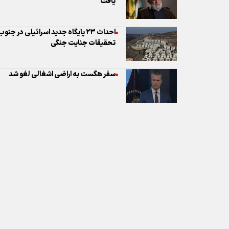
سفر هگست به اراضی اشغالی لغو شد
نظر شما
* کد امنیتی