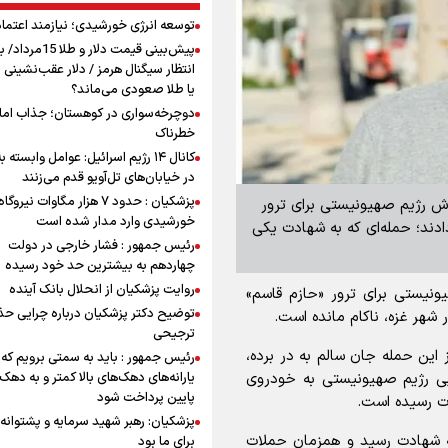
توسعه انرژی خورشیدی؛ نیازمند اعتما
پیش‌بینی قیمت دلار و طلا 
انتظار سیگنال هرمز / دلار عقب‌نشینی 
یا طلا صعودی می‌ماند؟
دوچرخه‌سواری در کوهستان؛ جذاب اما 
خطرناک
کانال ۱۴ رژیم اسرائیل: عوامل وابسته ب
در خیابان‌های تل‌آویو قدم می‌زنند
پزشکیان : حدود ۷ هزار مگاوات نیرو
لاش رژیم صهیونیستی برای ترور
خورشیدی وارد مدار شده است
ند؛ حمله‌ای که به شهادت یکی
رئیس جمهور : فشار خارجی در دولت
چهاردهم به بیشترین حد خود رسیده
روایت پزشکیان از انحلال بانک آینده
ونیستی برای ترور «حازم قاسم»
توضیح دکتر پزشکیان درباره چرایی حذ
هر غزه، ناکام مانده است.
ترجیحی
 این حمله جان سالم به در برده،
رئیس جمهور : باید به سمتی برویم که
ایی رژیم صهیونیستی به خودروی
یارانه‌های دهک‌های بالا کمتر و به دهک
پایین پرداخت شود
دت رسیده است.
پزشکیان: رهبر شهید سرمایه و پشتوانه 
ه شهادت رسید و همزمان حملات
برای ما بود