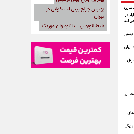
دسازی
بهترین جراح بینی استخوانی در
15مرداد/ بازار در
تهران
می‌کند
بلیط اتوبوس
دانلود وان موزیک
بسیار
ه ایران
گاه پنل
ف ارز
‌های
بزرگی