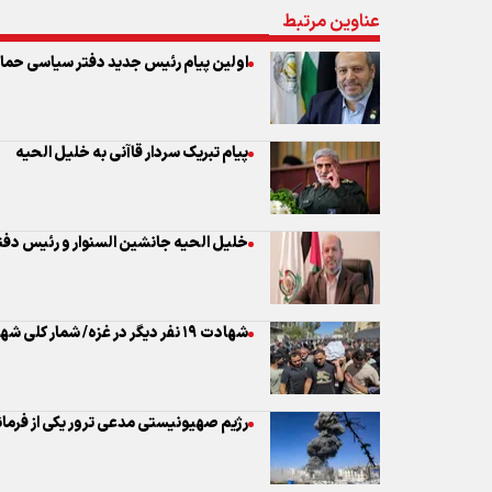
پیام تبریک سردار قاآنی به خلیل الحیه
خلیل الحیه جانشین السنوار و رئیس د
شهادت ۱۹ نفر دیگر در غزه/ شمار کلی شهدا به ۷۳ هزار و ۲۶۹ نفر رسید
رژیم صهیونیستی مدعی ترور یکی از فرم
تظاهرات در استکهلم در اعتراض به جنگ 
شهرک‌نشینان صهیونیست قانون‌گذار آمریک