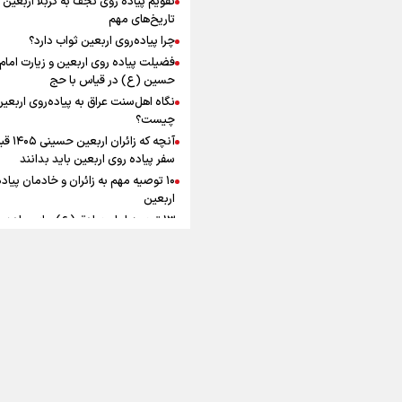
به زوجیت
افزوده چقدر است؟
تاریخ‌های مهم
چرا پیاده‌روی اربعین ثواب دارد؟
فضیلت پیاده روی اربعین و زیارت امام
حسین (ع) در قیاس با حج
نگاه اهل‌سنت عراق به پیاده‌روی اربعی
اینفوبرنا/ سقف معافیت مالیاتی
چیست؟
آنچه که زائران ار
حقوق کارکنان دولت و بازنشست
سفر پیاده روی اربعین باید بدانند
در بودجه ۱۴۰۵ چقدر است؟
۱۰ توصیه مهم به زائران و خادمان پیاد
اربعین
۱۳ توصیه امام صادق (ع) برای پیاده‌ر
اربعین
۲۰ توصیه کاربردی برای شرکت در پیاد
اینفوبرنا/ حداقل حقوق
اربعین ۱۴۰۵
پاسخ به سه‌ شبهه درباره پیاده‌روی ارب
بازنشستگان کشوری و لشکری د
آب و هوا
|
اوقات شرعی
|
نظرسنجی
لایحه بودجه سال ۱۴۰۵ چقدر است؟