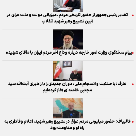
تقدیر رئیس‌جمهور از حضور تاریخی مردم، میزبانی دولت و ملت عراق در
آیین تشییع رهبر شهید انقلاب
پیام سخنگوی وزارت امور خارجه درباره وداع آخر مردم ایران با «آقای شهید»
عارف: با صلابت و انسجام ملی، دوران جدیدی را با راهبری آیت‌الله سید
مجتبی خامنه‌ای آغاز کرده‌ایم
قالیباف: حضور میلیونی مردم عراق در تشییع رهبر شهید، اعلام وفاداری به
راه او و مقاومت بود