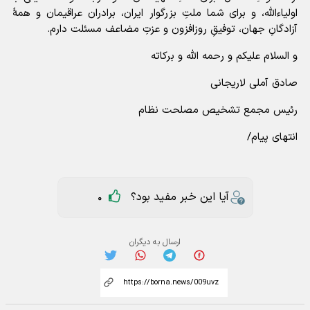
اولیاءالله، و برای شما ملتِ بزرگوار ایران، برادران عراقیمان و همهٔ
آزادگانِ جهان، توفیقِ روزافزون و عزتِ مضاعف مسئلت دارم.
و السلام علیکم و رحمه الله و برکاته
صادق آملی لاریجانی
رئیس مجمع تشخیص مصلحت نظام
انتهای پیام/
آیا این خبر مفید بود؟
0
ارسال به دیگران