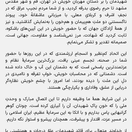
شهیدمان را بر دستانِ مهربانِ خویش در تهران، قم و شهر مقدس
مشهد تا حرمِ رضوی بدرقه کردید، و از شما مردمِ نجیبِ عراق که در
نجفِ اشرف و کربلایِ معلی، با میزبانیِ عاشقانه‌ٔ خود، پیوندِ
ناگسستنیِ دو ملتِ هم‌پیمان و هم‌خون را به‌نمایش گذاشتید، و نیز
از همهٔ آزادگانِ جهان که با حضورِ خویش در این آیینِ‌های باشکوه،
ثابت کردید که شهادت، مرز نمی‌شناسد و مقاومت، جهانی است،
صمیمانه تقدیر و تشکر می‌نمایم.
این اتحادِ کم‌نظیر و انسجامِ ارزشمندی که در این روزها با حضورِ
شما در صحنه، تجسمِ عینی یافت، بزرگ‌ترین سرمایهٔ نظام و
عزتمندترین پاسخی است که به دشمنانِ این آب و خاک داده شده
است. دشمنانی که در محاسباتِ خویش، خوابِ تفرقه و ناامیدی در
دلِ این ملت را دیده بودند، اما امروز با چشمِ خویش نظاره‌گرِ
دریایی از عشق، وفاداری و یکپارچگی هستند.
در این شرایط همهٔ ما وظیفه داریم تا این اتصالِ مبارک و وحدتِ
ملی را که خونِ پاکِ شهیدان، آن را آبیاری کرده است، چونان گوهرِ
گرانبهایی پاس بداریم و با اتکا به این سرمایهٔ عظیم، ایرانِ اسلامی را
در مسیرِ عزت، اقتدار و پیشرفت، همچنان پیشرو و استوار نگه داریم.
از خداوندِ متعال، برای قائدِ شهیدمان، علوّ درجات و همنشینی با