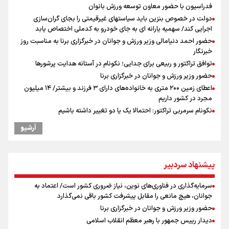
فدراسیون با حضور معاون توسعه ورزش بانوان
دولت در خصوص بنزین باید سیاستهای غیرقیمتی را بجای گران‌سازی
اجرایی کند/ سهمیه یارانه ای به جای خودرو به کدملی اختصاص یابد
حضور احمد دنیامالی وزیر ورزش و جوانان در خبرگزاری برنا به مناسبت روز
خبرنگار
توافق تراکتور و ربیعی برای جدایی؛ نکونام در آستانه هدایت پرشورها
حضور وزیر ورزش و جوانان در خبرگزاری برنا
اعطای زمین ۲۰۰ متری به خانواده‌های دارای ۳ فرزند و بیشتر/ ۱۴ میلیون
مجرد در کشور داریم
نکونام سرمربی تراکتور: احتمالا یک یا دو تغییر داشته باشیم
کریمی در خصوص شایعات عدم اجازه مربیگری نکونام: هر کسی گفته نظر
آرشیو
شخصی خودش بوده است
نکونام: چند روز یکبار تماشاگران امکان حضور در تمرینات خواهند داشت
پاسخ منفی مجیدی، نکونام را سرمربی کرد؛ ماجرای عجیب نیمکت تراکتور
پیشنهاد سردبیر
بازدهی اوراق دولتی در آستانه ۴۰ درصد/ سیگنال هشدار به بازار پول و
سرمایه
سرمایه‌گذاری در فناوری‌های نوین، نیاز ضروری کشور است/ اعتماد به
عراقچی: با آمریکا مذاکره نداریم/ باز شدن تنگه هرمز به شرایطی غیر از
جوانان، هیچ مانعی را مقابل پیشرفت کشور باقی نمی‌گذارد
تفاهم با عمان مرتبط است
حضور وزیر ورزش و جوانان در خبرگزاری برنا
ادعای ترامپ: بطور محدود در حال مذاکره با ایران هستیم
دیدار رییس جمهور با رهبر معظم انقلاب اسلامی
پیشنهاد رسمی تراکتور به بازیکن مورد علاقه نکونام