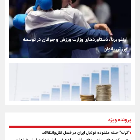
«هورامان»؛ میراثی که جهان را شیفته کرد
شکستگیِ بزرگ؛ روایتِ یک استخوان، یک نسل، یک توهم!
اینفو برنا/ دستاوردهای وزارت ورزش و جوانان در توسعه
ورزش بانوان
رسانه ملی و حق مردم برای شنیدن صدای رئیس‌جمهوری
روایت ایران از کنار مردم
از طلوع خیابان‌ها تا غروب اشک
پرونده ویژه
"ثبات" حلقه مفقوده فوتبال ایران در فصل نقل‌وانتقالات
اینفو برنا/ میزان مالیات بر ارزش افزوده چقدر است؟