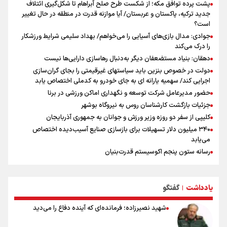
پشت پرده توافق مکه؛ از شکست طرح صلح آبراهام تا شکل‌گیری ائتلاف
جدید ترکیه، پاکستان و عربستان/ آیا موازنه قدرت در منطقه در حال تغییر
است؟
جوادی: مدال بازی‌های آسیایی را می‌خواهم/ بهداد سلیمی شرایط ورزشکار
را درک می‌کند
دهقان: بنیاد مستضعفان دیگر به‌دنبال رهاسازی دارایی‌ها نیست
دولت در خصوص بنزین باید سیاستهای غیرقیمتی را بجای گران‌سازی
اجرایی کند/ سهمیه یارانه ای به جای خودرو به کدملی اختصاص یابد
حضور مدیرعامل شرکت توسعه و نگهداری اماکن ورزشی در برنا
جزئیات بازگشت کارشناسان روس به نیروگاه بوشهر
کلیپی از سفر دو روزه وزیر ورزش و جوانان به جمهوری آذربایجان
۳۴۰ میلیون دلار تسهیلات برای بازسازی صنایع آسیب‌دیده اختصاص
می‌یابد
رسانه ستون پنجم اکوسیستم قدرت‌بنیان
هدف‌گذاری پرداخت ۳۰ هزار وام اشتغال تا پایان سال
استقبال ۳ هزار جوان از کارگاه‌های مهارت‌آموزی در ۲۵۰ شهرستان کشور
یادداشت
گفتگو
شوک بزرگ برای لیونل مسی!
|
سخنگوی سپاه: بازگشایی تنگۀ هرمز منوط به پذیرش شروط ایران از سوی
شهید نصیرزاده؛ فرمانده‌ای که آینده دفاع را می‌دید
آمریکاست و ارتباطی به مذاکرات ایران و عمان ندارد
علت نامگذاری ۱۷ مرداد به عنوان روز خبرنگار چیست؟