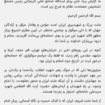
به گزارش برنا، متن پیام آیت‌الله صادق آملی لاریجانی رئیس مجمع
تشخیص مصلحت نظام به شرح زیر است:
بسم الله الرحمن الرحیم
ملت بزرگ و شهیدپرور ایران، امت مؤمن و وفادار عراق، و آزادگان
جهان که با دلی سوگوار و چشمی منتظر، در آیین عظیم تشییع پیکرِ
مطهرِ قائدِ شهیدِ این مرز و بوم، حماسه‌ای بی‌مانند آفریدید، سلام و
درود بی‌پایان خداوند بر شما باد.
آنچه در این روزهای اخیر در خیابان‌های تهران، قم، نجف، کربلا و
مشهد مقدس رقم زدید، نه فقط یک مراسم سوگواری، که حماسه‌ای
درخورِ ثبت در تاریخ عزتِ اسلام و ایران بود.
میلیون‌ها دلی که در سوگِ رهبر شهید انقلاب، یک‌صدا و یک‌دل، بر
سرِ عهدِ خویش با ولایت و شهادت، ایستادگی کردند، پیامی روشن
به جهانیان داشتند و آن اینکه ملتِ ایران و محورِ مقاومت، با تمامِ
وجود، بر راهِ شهیدان و آرمان‌های حضرت آیت الله العظمی شهید
سیدعلی خامنه‌ای، استوار و پابرجا هستند.
از شما ملتِ شریفِ ایران که با اشکِ حسرت و نگاهِ آسمانی، پیکرِ امام