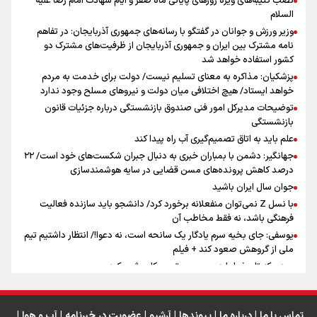
نصب کتیبه‌های ویژه روزهای پایانی ماه صفر و ایام شهادت امام رضا علیه
جمله‌ای که بغض چهارماهه را شکست؛ «آهای مردم، آقا از
السلام
تهران رفتند»
وزیر ورزش و جوانان در گفتگو با رسانه‌های جمهوری آذربایجان: در تفاهم
نامه مشترک بین ایران و جمهوری آذربایجان از ظرفیت‌های مشترک دو
کشور استفاده خواهد شد
سه حسرتی که به دلم ماند
پزشکیان: مذاکره به معنای تسلیم نیست/ دولت برای خدمت به مردم
خواهد ایستاد/ هیچ اختلافی میان دولت و نیروهای مسلح وجود ندارد
توضیحات مدیرکل امور فنی صندوق بازنشستگی درباره جزئیات قانون
بازنشستگی
علم باید به اتاق تصمیم‌گیری آب راه پیدا کند
جهانگیر: دشمن با بمباران خبری به دنبال جبران شکست‌های خود است/ ۲۲
درصد کاهش پرونده‌های مسن قضایی در سایه هوشمندسازی
اینفو برنا / ۴ مسیر اصلی پیاده روی اربعین در عراق
جوان سال ایران باشید
با نسل Z نمی‌توان منفعلانه برخورد کرد/ دانشجو باید سازنده فعالیت
فرهنگی باشد، نه فقط مخاطب آن
یوسفی: جای بخیه سرم یادگار یک سانحه است، نه دعوا!/ انتظار داشتیم تیم
ملی از گروهش صعود کند + فیلم
مردی که تاریخ را با دوربین و موتورسیکلت ثبت کرد
رابرت دنیرو: کشور من دیگر دوست‌داشتنی نیست
دبیر فدراسیون بولینگ و بیلیارد: از رسانه ملی انتظار حمایت داریم/ در
انتظار حضور تیم‌های بزرگ مثل استقلال در لیگ هستیم
تماس با ما
|
درباره ما
|
پیوندها
|
آرشیو
|
عضویت در خبرنامه
|
آب و هوا
|