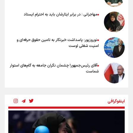
ورود مواد آلاینده به منابع آب از نگرانی‌های جدی دوران جنگ است/ خطر از
دست رفتن باروری خاک
مهاجرانی : در برابر ایثارشان باید به احترام ایستاد
مروری بر زندگینامه خبرنگار شهید «محمود صارمی»
۱۷ مرداد؛ روز خبرنگار
نوروزپور: پاسداشت خبرنگار به تامین حقوق حرفه‌ای و
امنیت شغلی اوست
آقای رئیس‌جمهور! چشمان نگران جامعه به گام‌های استوار
شماست
چرخه تندروی در برابر آرمان مشروطه
اینفوگرافی
بنزین؛ تدبیری برای حفظ امنیت انرژی