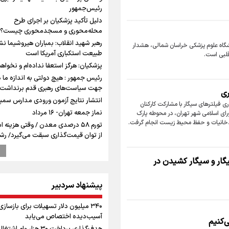
رئیس‌جمهور
دلیل تأکید پزشکیان بر اجرای طرح
محله‌محوری و مسجدمحوری چیست؟
رهبر شهید انقلاب: بمباران هیروشیما نش
گاه علوم پزشکی خراسان شمالی، هشدار
طبیعت استکباری آمریکا است
قلبی است.
پزشکیان: هرگز استعفا نداده‌ام و نخواهم
رئیس جمهور : هیچ دولتی به اندازه ما د
جهت سیاست‌های رهبری قدم برنداشت
ری
انتشار نتایج آزمون ورودی مدارس سمپا
 فیلتر‌های سیگار با مشارکت کارکنان
نماز جمعه تهران- ۱۶ مرداد
۳ و رئیس کمیته سلامت شورای اسلامی شهر تهران، در محوطه پارک
ات دخانیات و حفظ محیط زیست انجام گرفت.
تورم ۵۸ درصدی معدن / وقتی هزینه 
تا ۴۰۰ درصدی مواد ناریه
ترامپ انگشت تهدید را به سمت سوئ
گار و سیگار کشیدن در
گرفت؛ اقتصادتان را به هم می‌ریزم
پالایشگاه نفت اسلواکی منفجر شد
پیشنهاد سردبیر
وزیر ورزش و جوانان ایران از مرکز ملی 
جمهوری آذربایجان بازدید کرد
۳۴۰ میلیون دلار تسهیلات برای بازساز
موسی جنپو، بازیکن فصل گذشته استقلا
آسیب‌دیده اختصاص می‌یابد
‌کنیم
پانتولیکوس یونان پیوست