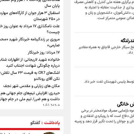
هدف‌گذاری پرداخت ۳۰ هزار وام اشت
لام برگزاری هفته ملی کنترل و کاهش مصرف
بازدید وزیر ورزش ایران از مجموعه ملی
پایان سال
داری از جذابیت؛ مقابله با اعتیاد به
تیراندازی باکو یکی از مجهزترین مراکز
دانش‌آموزان، دانشجویان و زنان و
استقبال ۳ هزار جوان از کارگاه‌های مه
تیراندازی منطقه
اماکن عمومی متمرکز است.
در ۲۵۰ شهرستان
دروازه‌بان سرشناس پرسپولیس در آستا
علت نامگذاری ۱۷ مرداد به عنوان روز
قرارداد!
چیست؟
پزشکیان: مذاکره به معنای تسلیم نیس
مروری بر زندگینامه خبرنگار شهید «مح
دولت برای خدمت به مردم خواهد ایستا
صارمی»
جتماعی؛ فرمانده مرزبانی فراجا از کشف ۳ میلیون و ۸۱۷ هزار نخ سیگار خارجی قاچاق به همراه مقادیر
هیچ اختلافی میان دولت و نیروهای مس
۱۷ مرداد؛ روز خبرنگار
داد.
وجود ندارد
خانواده شهید لاریجانی: از اظهارات شتاب
یمن، ایستاده در برابر تحریم و تجاوز
درباره چگونگی شهادت اجتناب کنید
خبر سخنگوی کمیسیون امنیت از توافق 
اشک‌های CR7 به قیمت ۲۳ سال 
چارچوب کلی مذاکرات ایران و عمان بر س
نکن آقای رونالدو
هرمز
 توسط پلیس شهرستان تفت خبر داد.
مکان های زیارتی و مقدس شهر نجف
پیش بینی ن
حیدری: افزایش تیم‌های جام جهانی هم
طلا و دلار در آستانه یک تغییر مهم
داشت و هم ضرر/ تیم ملی در جام جهان
همتی: اظهارات جدید آمریکا با ادعاهای 
ش خانگی
مردود نشد
سازگار نیست
نحوه بازنمایی مصرف موادمخدر در برخی
تاریخ و پیشینه شهر کاظمین عراق
بل دفاع است که با رویکردی انتقادی و
جاهای دیدنی بغداد عراق
ن و جوانان را تحت تأثیر قرار دهد و زمینه
یادداشت
گفتگو
|
رمز و رازهای عدد چهل و اربعین از زبان
کارشناسان مذهبی