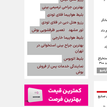
بهترین جراحی ترمیمی بینی
بلیط هواپیما فلای تودی
انگر
رزرو هتل دبی در فلای تودی
تور مشهد
تعمیر ظرفشویی بوش
 داد
ر
بلیط هواپیما خارجی
بهترین جراح بینی استخوانی در
د
تهران
بلیط اتوبوس
استخراج
از توان قیمت‌گذاری سبقت می‌گیرد/ رشد ۳۰۰
نمایندگی خدمات پس از فروش
آرشیو
بوش
یس
جودوی
ی صنایع
ل به