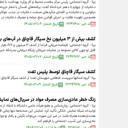
برنا - گروه اجتماعی؛ رئیس مرکز سلامت محیط و کار وزارت بهداشت با اع
دخانیات از چهارم تا دهم خردادماه گفت: برنامه‌های امسال با شعار «پرده‌بر
نیکوتین و دخانیات» بر افشای شگرد‌های صنعت دخانیات در جذب جوانان، 
همچنین تقویت نظارت بر اجرای قوانین منع عرضه و مصرف دخانیات در 
کد خبر: ۲۳۴۷۶۰۰
تاریخ انتشار: ۱۴۰۵/۰۳/۰۹
کشف بیش از ۳ میلیون نخ سیگار قاچاق در آب‌های بندرلنگه
برنا - گروه ا
قابل توجهی کالای ممنوعه در عملیات مرزبانان پایگاه دریابانی بندرلنگه خبر 
کد خبر: ۲۳۴۶۹۸۲
تاریخ انتشار: ۱۴۰۵/۰۳/۰۷
کشف سیگار قاچاق توسط پلیس تفت
برنا- گروه استانها:سرپرست انتظامی شهرستان تفت از کشف سیگار قاچاق
کد خبر: ۲۳۳۴۹۶۵
تاریخ انتشار: ۱۴۰۵/۰۲/۰۹
زنگ خطر عادی‌سازی مصرف مواد در سریال‌های نمای
برنا - گروه اجتماعی؛ روان‌شناس و عضو هیأت علمی دانشگاه با انتقاد از 
تولیدات شبکه نمایش خانگی تأکید کرد: نمایش این صحنه‌ها تنها زمانی قا
هشداردهنده همراه باشد؛ در غیر این صورت، می‌تواند نگرش و رفتار نوجوانا
عادی‌سازی این آسیب اجتماعی را فراهم کند.
کد خبر: ۲۳۱۶۱۵۷
تاریخ انتشار: ۱۴۰۴/۱۲/۰۸