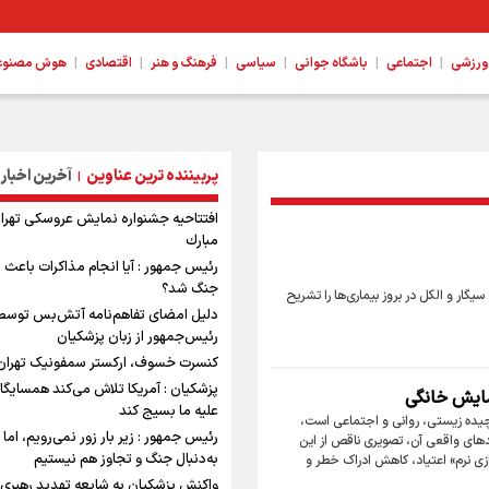
|
|
|
|
|
|
ورزشی
اجتماعی
باشگاه جوانی
سیاسی
فرهنگ و هنر
اقتصادی
هوش مصنوعی،
پربیننده ترین عناوین
آخرین اخبار
|
افتتاحیه جشنواره نمايش عروسكى تهرا
مبارك
رئیس جمهور : آیا انجام مذاکرات باعث ب
جنگ شد؟
ار و الکل در بروز بیماری‌ها را تشریح
دلیل امضای تفاهم‌نامه آتش‌بس توسط
رئیس‌جمهور از زبان پزشکیان
کنسرت خسوف، ارکستر سمفونیک تهران
پزشکیان : آمریکا تلاش می‌کند همسایگان
مایش خانگی
علیه ما بسیج کند
یچیده زیستی، روانی و اجتماعی است،
رئیس جمهور : زیر بار زور نمی‌رویم، اما
‌های واقعی آن، تصویری ناقص از این
به‌دنبال جنگ و تجاوز هم نیستیم
سازی نرم» اعتیاد، کاهش ادراک خطر و
واکنش پزشکیان به شایعه تهدید رهبری