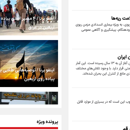
شیفته کرد
مت ریه‌ها
اینفو برنا / ۴ مسیر اصلی پیا
شکستگیِ بزرگ؛ روایتِ
یوی، به ویژه بیماری انسدادی مزمن ریوی
استخوان، یک نسل، ی
اربعین در عراق
 زودهنگام، پیشگیری و آگاهی عمومی
توهم!
رسانه ملی و حق مردم 
شنیدن صدای رئیس‌ج
 ایران
مصرف دخانیات در میان نوجوانان ایرانی به شدت رو به افزایش است و سن آغاز آن به ۱۳ سال رسیده است. این آمار
 قرار دارد. با وجود تلاش‌های مختلف
اینفو برنا / توصیه‌هایی طلایی ب
روایت ایران از کنار مرد
انع از کنترل این بحران شده‌اند.
پیاده روی اربعین
از طلوع خیابان‌ها تا غ
اشک
 این است که در بسیاری از موارد قابل
جمله‌ای که بغض چهارم
پرونده ویژه
اینفو برنا / جدول کامل فاصله م
شکست؛ «آهای مردم، آق