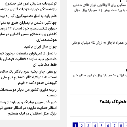
شلمچه تا شهرهای زیارتی عراق
تهران رفتند»
توضیحات مدیرکل امور فنی صندوق
سنگین برای قاچاقچی انواع کالای دخانی
بازنشستگی درباره جزئیات قانون بازنش
خارجی در این استان خبر داد و گفت: متهم این پرونده علاوه بر ضبط کالا، به پرداخت بیش از ۱۱ میلیارد ریال جزای
سه حسرتی که به دلم م
علم باید به اتاق تصمیم‌گیری آب راه پیدا
جهانگیر: دشمن با بمباران خبری به دنبا
جبران شکست‌های خود است/ ۲۲ 
کاهش پرونده‌های مسن قضایی در سای
مومنِ مقتدرِ مظلوم
هوشمندسازی
اینفو برنا/ میزان مالیات بر ارزش
فرمانده انتظامي استان هرمزگان از کشف محموله بزرگ سيگار و گوشی تلفن همراه قاچاق به ارزش 42 ميليارد تومانی
جوان سال ایران باشید
افزوده چقدر است؟
با نسل Z نمی‌توان منفعلانه برخورد کرد
دانشجو باید سازنده فعالیت فرهنگی با
فقط مخاطب آن
یوسفی: جای بخیه سرم یادگار یک سانح
فرمانده انتظامی استان هرمزگان از کشف یک محموله بزرگ سیگار قاچاق به ارزش ۸۰ میلیارد ریال در این استان خبر
است، نه دعوا!/ انتظار داشتیم تیم ملی ا
گروهش صعود کند + فیلم
اینفوبرنا/ سقف معافیت مالیاتی
رابرت دنیرو: کشور من دیگر دوست‌داشت
حقوق کارکنان دولت و بازنشست
نیست
در بودجه ۱۴۰۵ چقدر است؟
 خطرناک باشه؟
دبیر فدراسیون بولینگ و بیلیارد: از رسان
انتظار حمایت داریم/ در انتظار حضور تی
بزرگ مثل استقلال در لیگ هستیم
تورم ۵۸ درصدی معدن / وقتی هزینه 
1
2
3
4
5
6
7
8